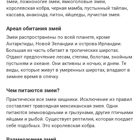
змеи, ложноногие змеи, ямкоголовые змеи,
королевская кобра, черная мамба, пустынный тайпан,
кассава, анаконда, питон, яйцееды, лучистая змея.
Ареал обитания змей
Змеи распространены по всей планете, кроме
Антарктиды, Новой Зеландии и острова Ирландии.
Большая их часть обитает в тропических широтах.
Отдают предпочтение лесам, степям, болотам, знойным
пустыням и океане. Они активны и ночью, и днем. Те
виды, которые живут в умеренных широтах, впадают в
зимнее время в спячку.
Чем питаются змеи?
Практически все змеи хищники. Исключение из правил
составляет травоядная мексиканская змея. Одни
питаются земноводными и грызунами, другие птичьими
яйцами и рыбой. Существует рептилия, которая поедает
себе подобных. Это королевская кобра.
Размножение змей