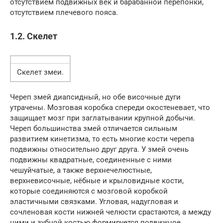
отсутствием подвижных век и барабанной перепонки,
отсутствием плечевого пояса.
1.2. Скелет
Скелет змеи.
Череп змей диапсидный, но обе височные дуги
утрачены. Мозговая коробка спереди окостеневает, что
защищает мозг при заглатывании крупной добычи.
Череп большинства змей отличается сильным
развитием кинетизма, то есть многие кости черепа
подвижны относительно друг друга. У змей очень
подвижны квадратные, соединенные с ними
чешуйчатые, а также верхнечелюстные,
верхневисочные, нёбные и крыловидные кости,
которые соединяются с мозговой коробкой
эластичными связками. Угловая, надугловая и
сочленовая кости нижней челюсти срастаются, а между
ними и зубной костью формируется подвижное