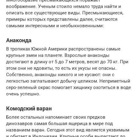
Многообразие пресмыкающихся поражает
воображение. Ученым стоило немало труда найти и
описать все существующие виды. Пресмыкающиеся,
примеры которых представлены далее, считаются
самыми интересными и необыкновенными:
Анаконда
В тропиках Южной Америки распространены самые
крупные змеи на планете. Взрослые анаконды
достигают в длину от 5 до 7 метров, весят до 70 кг. При
этом они не ядовиты, то есть их укусы не опасны.
Собственно, анаконды никого и не кусают: они с
легкостью заглатывают добычу целиком. Неприметный
серо-зеленый окрас помогает хищнику охотиться в воде
очень успешно.
Комодский варан
Более остальных напоминает своих предков
динозавров самая большая ящерица в мире под
названием варан. Сегодня этот вид является уязвимым
и обитает в Индонезии. Крупные особи вырастают до