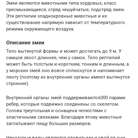
Змеи являются животными типа хордовых, класс
пресмыкающиеся, отряд чешуйчатые, подотряд змеи.
Эти рептилии хладнокровные животные и их
существование напрямую зависит от температурного
режима окружающего воздуха.
Описание змеи
Тело вытянутой формы и может достигать до 9 м. У
самцов хвост длиннее, чем у самок. Тело рептилий
может быть толстым и коротким, тонким и длинным, а
у морских змей оно вовсе сплюснутое и напоминает
ленту (поэтому их внутренние органы имеют вытянутое
строение).
Внутренний органы змей поддерживаются300 парами
ребер, которые подвижно соединены со скелетом.
Голова треугольная и оснащена челюстями с
эластичными связками. Благодаря этому животные
заглатывают пищу больших размеров.
Некоторые виды являются ядовитыми и свой яд они