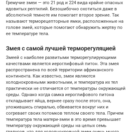
Гремучие змеи — это 21 род и 224 вида крайне опасных
ядовитых рептилий. Безошибочно охотиться даже в
абсолютной темноте им помогает второе зрение. Так
называют терморецепторные ямки, расположенные на
голове змей, которые помогают обнаружить жертву по
ее температуре тела.
Змея с самой лучшей терморегуляцией
Змеей с наиболее развитыми терморегулирующими
качествами является иероглифовый питон. Эта змея
распространена по всей территории африканского
континента. Как известно, змеи являются
холоднокровными животными, и температура их тел
практически не отличается от температуры окружающей
среды. Однако когда самка иероглифового питона
откладывает яйца, вернее сразу после этого, она,
уложившись спиралью, обвивается вокруг них и
согревает своих потомков теплом своего тела. Причем
температура тела матери-змеи в это время превышает
температуру окружающей среды на целых семь
градусов, что для холоднокровной змеи очень много.