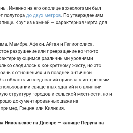
ины. Именно на его околице археологами был
от полутора
до двух метров
. По утверждениям
апище. Круг из камней — характерная черта для
ма, Мамбре, Афаки, Айгая и Гелиополиса.
стое разрушение или превращение во что-то
арактеризующимся различными уровнями
олько сводилось к конкретному жесту, но это
иозных отношениях и в поздней античной
Эта область исследований привела к интересным
использовании священных зданий и о влиянии
ую структуру городов и сельской местности, но и
хорошо документированных даже на
апример, Греция или Киликия.
ла Никольское на Днепре — капище Перуна на