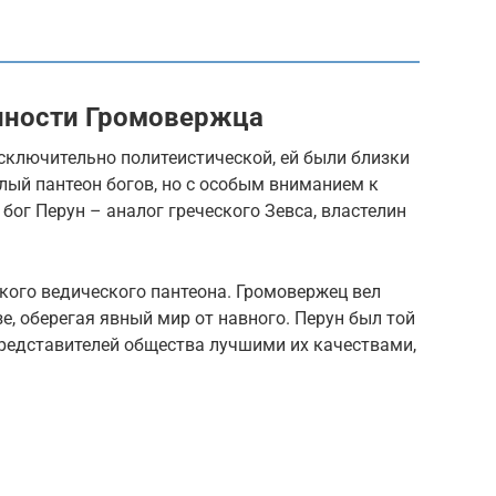
нности Громовержца
сключительно политеистической, ей были близки
елый пантеон богов, но с особым вниманием к
бог Перун – аналог греческого Зевса, властелин
кого ведического пантеона. Громовержец вел
зе, оберегая явный мир от навного. Перун был той
представителей общества лучшими их качествами,