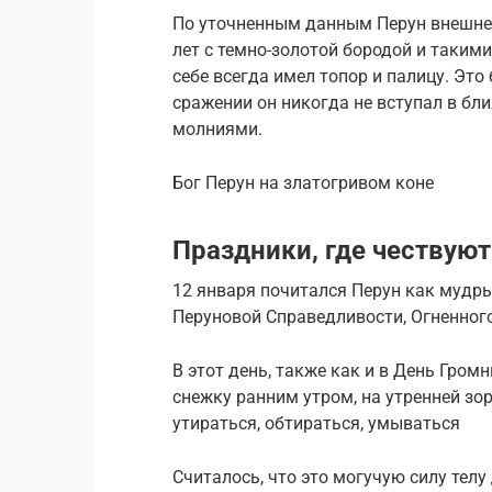
По уточненным данным Перун внешне
лет с темно-золотой бородой и такими
себе всегда имел топор и палицу. Это
сражении он никогда не вступал в бли
молниями.
Бог Перун на златогривом коне
Праздники, где чествуют
12 января почитался Перун как мудры
Перуновой Справедливости, Огненног
В этот день, также как и в День Гро
снежку ранним утром, на утренней зо
утираться, обтираться, умываться
Считалось, что это могучую силу телу