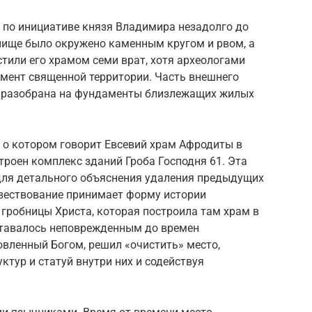
 по инициативе князя Владимира незадолго до
илище было окружено каменным кругом и рвом, а
стили его храмом семи врат, хотя археологами
мент священной территории. Часть внешнего
, разобрана на фундаменты близлежащих жилых
 о котором говорит Евсевий храм Афродиты в
троен комплекс зданий Гроба Господня 61. Эта
для детального объяснения удаления предыдущих
овествование принимает форму истории
гробницы Христа, которая построила там храм в
ставалось неповрежденным до времен
овленный Богом, решил «очистить» место,
ктур и статуй внутри них и содействуя