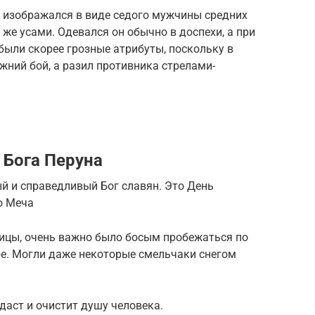
 изображался в виде седого мужчины средних
 же усами. Одевался он обычно в доспехи, а при
 были скорее грозные атрибуты, поскольку в
жний бой, а разил противника стрелами-
 Бога Перуна
й и справедливый Бог славян. Это День
о Меча
мницы, очень важно было босым пробежаться по
ре. Могли даже некоторые смельчаки снегом
 даст и очистит душу человека.