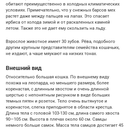
обитают преимущественно в холодных климатических
условиях. Примечательно, что у снежных барсов мех
растет даже между пальцев на лапах. Это спасает
ирбиса от холода зимой и от раскаленных камней
летом. Также это не дает ему скользить на льду.
Взрослое животное имеет 30 зубов. Рёва, подобного
другим крупным представителям семейства кошачьих,
не издают, а чаше мяукают на низких тонах.
Внешний вид
Относительно большая кошка. По внешнему виду
похожа на леопарда, но меньшего размера, более
коренастая, с длинным хвостом и очень длинной
шерстью с непонятным рисунком в виде больших
темных пятен и розеток. Тело очень вытянутое и
коренастое, слегка приподнятое в области крестца.
Длина тела с головой 103-130 см, длина самого хвоста
90—105 см. Высота в плечах около 60 см. Самцы
немного больше самок. Масса тела самцов достигает 45