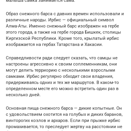
малыша самка занимается сама.
Образ снежного барса с давних времен использовали и
различные народы. Ирбис — официальный символ
Алма-Аты. Именно снежный барс изображен на гербе
этого города, а также на гербе города Бишкек, столицы
Киргизской Республики. Кроме того, крылатый ирбис
изображается на гербах Татарстана и Хакасии.
Справедливости ради следует сказать, что самцы не
настроены агрессивно к своим соплеменникам, они
могут делить терриорию с несколькими взрослыми
самками. Ирбис регулярно обходит свои владения,
придерживаясь одних и тех же маршрутов. В каком-то
определенном месте его можно встретить один раз в
несколько дней.
Основная пища снежного барса — дикие копытные. Он
с удовольствием охотится на голубых и диких баранов,
винторогих козлов и архаров. Если при прыжке ирбис
промахивается, то преследует жертву на расстоянии не