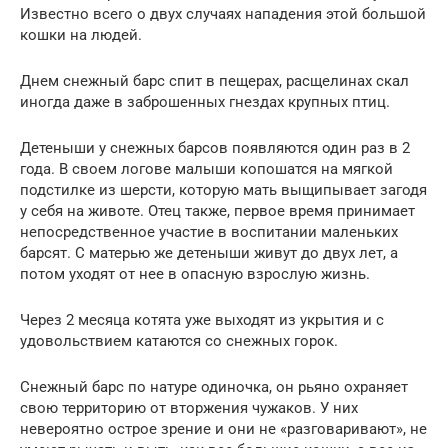
Известно всего о двух случаях нападения этой большой
кошки на людей.
Днем снежный барс спит в пещерах, расщелинах скал
иногда даже в заброшенных гнездах крупных птиц.
Детеныши у снежных барсов появляются один раз в 2
года. В своем логове малыши копошатся на мягкой
подстилке из шерсти, которую мать выщипывает загодя
у себя на животе. Отец также, первое время принимает
непосредственное участие в воспитании маленьких
барсят. С матерью же детеныши живут до двух лет, а
потом уходят от нее в опасную взрослую жизнь.
Через 2 месяца котята уже выходят из укрытия и с
удовольствием катаются со снежных горок.
Снежный барс по натуре одиночка, он рьяно охраняет
свою территорию от вторжения чужаков. У них
невероятно острое зрение и они не «разговаривают», не