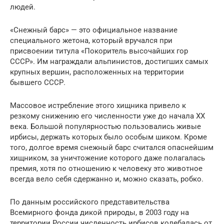
людей.
«Снежный барс» — это официальное название
специального жетона, который вручался при
присвоении титула «Покоритель высочайших гор
СССР». Им награждали альпинистов, достигших самых
крупных вершин, расположенных на территории
бывшего СССР.
Массовое истребление этого хищника привело к
резкому снижению его численности уже до начала ХХ
века. Большой популярностью пользовались живые
ирбисы, держать которых было особым шиком. Кроме
того, долгое время снежный барс считался опаснейшим
хищником, за уничтожение которого даже полагалась
премия, хотя по отношению к человеку это животное
всегда вело себя сдержанно и, можно сказать, робко.
По данным российского представительства
Всемирного фонда дикой природы, в 2003 году на
территории России численность ирбисов колебалась от