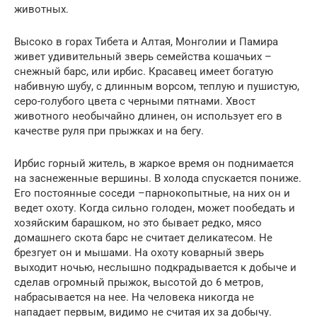
животных.
Высоко в горах Тибета и Алтая, Монголии и Памира
живет удивительный зверь семейства кошачьих –
снежный барс, или ирбис. Красавец имеет богатую
набивную шубу, с длинным ворсом, теплую и пушистую,
серо-голубого цвета с черными пятнами. Хвост
животного необычайно длинен, он использует его в
качестве руля при прыжках и на бегу.
Ирбис горный житель, в жаркое время он поднимается
на заснеженные вершины. В холода спускается пониже.
Его постоянные соседи –парнокопытные, на них он и
ведет охоту. Когда сильно голоден, может пообедать и
хозяйским барашком, но это бывает редко, мясо
домашнего скота барс не считает деликатесом. Не
брезгует он и мышами. На охоту коварный зверь
выходит ночью, неслышно подкрадывается к добыче и
сделав огромный прыжок, высотой до 6 метров,
набрасывается на нее. На человека никогда не
нападает первым, видимо не считая их за добычу.