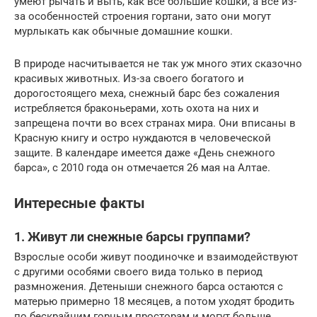
умеют рычать и выть, как все большие кошки, а все из-
за особенностей строения гортани, зато они могут
мурлыкать как обычные домашние кошки.
В природе насчитывается не так уж много этих сказочно
красивых животных. Из-за своего богатого и
дорогостоящего меха, снежный барс без сожаления
истребляется браконьерами, хоть охота на них и
запрещена почти во всех странах мира. Они вписаны в
Красную книгу и остро нуждаются в человеческой
защите. В календаре имеется даже «День снежного
барса», с 2010 года он отмечается 26 мая на Алтае.
Интересные факты
1. Живут ли снежные барсы группами?
Взрослые особи живут поодиночке и взаимодействуют
с другими особями своего вида только в период
размножения. Детеныши снежного барса остаются с
матерью примерно 18 месяцев, а потом уходят бродить
по бескрайним горным просторам и могут больше