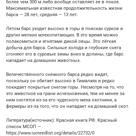
более чем 300 м либо вообще оставляет ее в покое.
Максимальная известная продолжительность жизни
барса — 28 лет, средняя — 13 лет.
Летом барс уходит высоко в горы в поисках сурков и
других мелких млекопитающих. В это время можно
полакомиться и ягнятами дикой овцы. Это лёгкая
добыча для барса. Сильные холода и глубокие снега
сгоняют его в суровые зимы вниз в долины, где барс
нападает на домашних животных.
Величественного снежного барса редко видят,
поскольку он обитает высоко в Гималаях и редко
покидает покрытые снегом горы. Несмотря на то, что
это животное на грани исчезновения, тем не менее за
ним охотятся из-за его чудесного меха охотники, а
фермеры из-за того, что он нападает на домашний скот.
Литература(источник): Красная книга РФ. Красный
список МСОП —
https://www.iucnredlist.org/details/22732/0