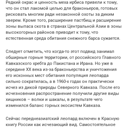
Редкий окрас и ценность меха ирбиса привели к тому,
что он стал лакомой целью для браконьеров, готовых
рисковать многим ради незаконной охоты за диким
зверем. Кроме того, расширение пастбищ и расширение
зоны выпаса скота в странах Центральной Азии в зоны
высокогорных районов приводит к тому, что
естественная среда обитания снежного барса сужается.
Следует отметить, что когда-то этот подвид занимал
обширные горные территории, от российского Главного
Кавказского хребта до Пакистана и Ирана. Но уже в
середине XX века из-за браконьерства и уничтожения
его исконных мест обитания популяция леопарда
сильно сократилась, а в 1960-х годах он практически
исчез из дикой природы Северного Кавказа. После его
исчезновения распространение получили другие виды
хищников – волки и шакалы, в результате чего
изменился баланс горных экосистем Кавказа.
Сейчас переднеазиатский леопард включен в Красную
книгу России как исчезающий вид. Самостоятельное