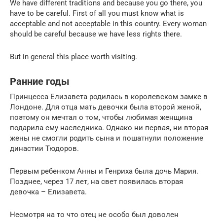
We have different traditions and because you go there, you
have to be careful. First of all you must know what is
acceptable and not acceptable in this country. Every woman
should be careful because we have less rights there.
But in general this place worth visiting.
Ранние годы
Принцесса Елизавета родилась в королевском замке в
Лондоне. Для отца мать девочки была второй женой,
поэтому он мечтал о том, чтобы любимая женщина
подарила ему наследника. Однако ни первая, ни вторая
жены не смогли родить сына и пошатнули положение
династии Тюдоров.
Первым ребенком Анны и Генриха была дочь Мария.
Позднее, через 17 лет, на свет появилась вторая
девочка – Елизавета.
Несмотря на то что отец не особо был доволен