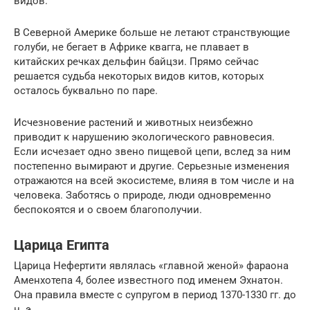
видов.
В Северной Америке больше не летают странствующие
голуби, не бегает в Африке квагга, не плавает в
китайских речках дельфин байцзи. Прямо сейчас
решается судьба некоторых видов китов, которых
осталось буквально по паре.
Исчезновение растений и животных неизбежно
приводит к нарушению экологического равновесия.
Если исчезает одно звено пищевой цепи, вслед за ним
постепенно вымирают и другие. Серьезные изменения
отражаются на всей экосистеме, влияя в том числе и на
человека. Заботясь о природе, люди одновременно
беспокоятся и о своем благополучии.
Царица Египта
Царица Нефертити являлась «главной женой» фараона
Аменхотепа 4, более известного под именем Эхнатон.
Она правила вместе с супругом в период 1370-1330 гг. до
н. э.