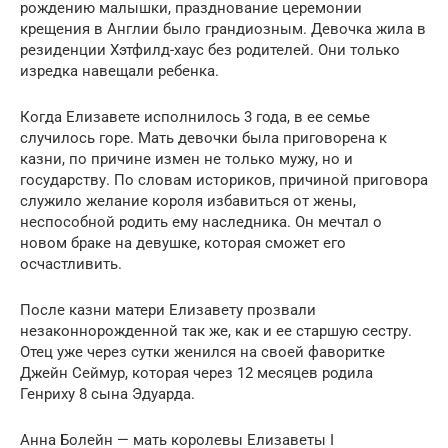
рождению малышки, празднование церемонии
крещения в Англии было грандиозным. Девочка жила в
резиденции Хэтфилд-хаус без родителей. Они только
изредка навещали ребенка.
Когда Елизавете исполнилось 3 года, в ее семье
случилось горе. Мать девочки была приговорена к
казни, по причине измен не только мужу, но и
государству. По словам историков, причиной приговора
служило желание короля избавиться от жены,
неспособной родить ему наследника. Он мечтал о
новом браке на девушке, которая сможет его
осчастливить.
После казни матери Елизавету прозвали
незаконнорожденной так же, как и ее старшую сестру.
Отец уже через сутки женился на своей фаворитке
Джейн Сеймур, которая через 12 месяцев родила
Генриху 8 сына Эдуарда.
Анна Болейн — мать королевы Елизаветы I