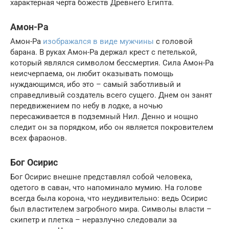
характерная черта божеств Древнего Египта.
Амон-Ра
Амон-Ра
изображался в виде мужчины
с головой
барана. В руках Амон-Ра держал крест с петелькой,
который являлся символом бессмертия. Сила Амон-Ра
неисчерпаема, он любит оказывать помощь
нуждающимся, ибо это – самый заботливый и
справедливый создатель всего сущего. Днем он занят
передвижением по небу в лодке, а ночью
пересаживается в подземный Нил. Денно и нощно
следит он за порядком, ибо он является покровителем
всех фараонов.
Бог Осирис
Бог Осирис внешне представлял собой человека,
одетого в саван, что напоминало мумию. На голове
всегда была корона, что неудивительно: ведь Осирис
был властителем загробного мира. Символы власти –
скипетр и плетка – неразлучно следовали за