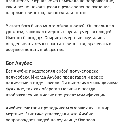
правителем. Черная кожа намекала на возрождение,
как и вечно находящееся в руках зеленое растение,
например, виноградная лоза или лотос.
У этого бога было много обязанностей. Он следил за
урожаем, защищал смертных, судил умерших людей.
Именно благодаря Осирису смертные научились
возделывать землю, растить виноград, врачевать и
сосуществовать в обществе.
Бог Анубис
Бог Анубис представлял собой получеловека-
полусобаку. Иногда Анубис представал и вовсе
полностью в виде шакала. Он выполнял защищающую
функцию, так как оберегал могилы и всегда
изображался на многих процессах мумификации.
Анубиса считали проводником умерших душ в мир
мертвых. Египтяне утверждали, что Анубис
сопровождает людей на судилище Осириса.