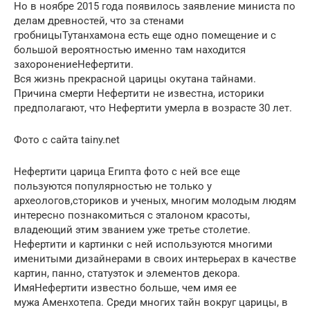
Но в ноябре 2015 года появилось заявление министа по
делам древностей, что за стенами
гробницыТутанхамона есть еще одно помещение и с
большой вероятностью именно там находится
захоронениеНефертити.
Вся жизнь прекрасной царицы окутана тайнами.
Причина смерти Нефертити не известна, историки
предполагают, что Нефертити умерла в возрасте 30 лет.
Фото с сайта tainy.net
Нефертити царица Египта фото с ней все еще
пользуются популярностью не только у
археологов,сториков и ученых, многим молодым людям
интересно познакомиться с эталоном красоты,
владеющий этим званием уже третье столетие.
Нефертити и картинки с ней используются многими
именитыми дизайнерами в своих интерьерах в качестве
картин, панно, статуэток и элементов декора.
ИмяНефертити известно больше, чем имя ее
мужа Аменхотепа. Среди многих тайн вокруг царицы, в