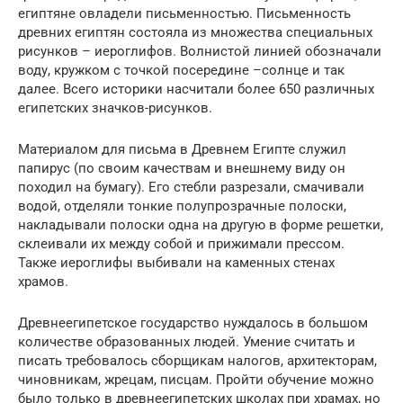
египтяне овладели письменностью. Письменность
древних египтян состояла из множества специальных
рисунков – иероглифов. Волнистой линией обозначали
воду, кружком с точкой посередине –солнце и так
далее. Всего историки насчитали более 650 различных
египетских значков-рисунков.
Материалом для письма в Древнем Египте служил
папирус (по своим качествам и внешнему виду он
походил на бумагу). Его стебли разрезали, смачивали
водой, отделяли тонкие полупрозрачные полоски,
накладывали полоски одна на другую в форме решетки,
склеивали их между собой и прижимали прессом.
Также иероглифы выбивали на каменных стенах
храмов.
Древнеегипетское государство нуждалось в большом
количестве образованных людей. Умение считать и
писать требовалось сборщикам налогов, архитекторам,
чиновникам, жрецам, писцам. Пройти обучение можно
было только в древнеегипетских школах при храмах, но