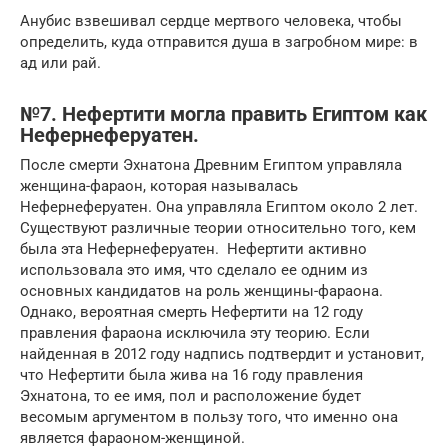
Анубис взвешивал сердце мертвого человека, чтобы
определить, куда отправится душа в загробном мире: в
ад или рай.
№7. Нефертити могла править Египтом как
Нефернеферуатен.
После смерти Эхнатона Древним Египтом управляла
женщина-фараон, которая называлась
Нефернеферуатен. Она управляла Египтом около 2 лет.
Существуют различные теории относительно того, кем
была эта Нефернеферуатен. Нефертити активно
использовала это имя, что сделало ее одним из
основных кандидатов на роль женщины-фараона.
Однако, вероятная смерть Нефертити на 12 году
правления фараона исключила эту теорию. Если
найденная в 2012 году надпись подтвердит и установит,
что Нефертити была жива на 16 году правления
Эхнатона, то ее имя, пол и расположение будет
весомым аргументом в пользу того, что именно она
является фараоном-женщиной.