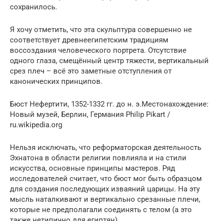
сохранилось.
Я хочу отметить, что эта скульптура совершенно не
соответствует древнеегипетским традициям
воссоздания человеческого портрета. Отсутствие
одного глаза, смещённый центр тяжести, вертикальный
срез плеч – всё это заметные отступления от
канонических принципов.
Бюст Нефертити, 1352-1332 гг. до н. э.Местонахождение:
Новый музей, Берлин, Германия Philip Pikart /
ru.wikipedia.org
Нельзя исключать, что реформаторская деятельность
Эхнатона в области религии повлияла и на стили
искусства, основные принципы мастеров. Ряд
исследователей считает, что бюст мог быть образцом
для создания последующих изваяний царицы. На эту
мысль наталкивают и вертикально срезанные плечи,
которые не предполагали соединять с телом (а это
также нетипично для египтян).