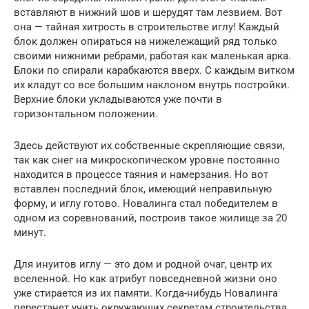
вставляют в нижний шов и шерудят там лезвием. Вот
она — тайная хитрость в строительстве иглу! Каждый
блок должен опираться на нижележащий ряд только
своими нижними ребрами, работая как маленькая арка.
Блоки по спирали карабкаются вверх. С каждым витком
их кладут со все большим наклоном внутрь постройки.
Верхние блоки укладываются уже почти в
горизонтальном положении.
Здесь действуют их собственные скрепляющие связи,
так как снег на микроскопическом уровне постоянно
находится в процессе таяния и намерзания. Но вот
вставлен последний блок, имеющий неправильную
форму, и иглу готово. Новалинга стал победителем в
одном из соревнований, построив такое жилище за 20
минут.
Для инуитов иглу — это дом и родной очаг, центр их
вселенной. Но как атрибут повседневной жизни оно
уже стирается из их памяти. Когда-нибудь Новалинга
перестанет учить окружающих секретам строительства