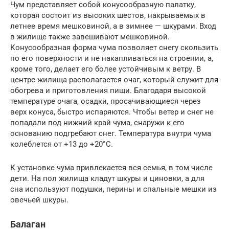
Чум представляет собой конусообразную палатку,
которая состоит из высоких шестов, накрываемых в
летнее время мешковиной, а в зимнее — шкурами. Вход
в жилище также завешивают мешковиной.
Конусообразная форма чума позволяет снегу скользить
по его поверхности и не накапливаться на строении, а,
кроме того, делает его более устойчивым к ветру. В
центре жилища располагается очаг, который служит для
обогрева и приготовления пищи. Благодаря высокой
температуре очага, осадки, просачивающиеся через
верх конуса, быстро испаряются. Чтобы ветер и снег не
попадали под нижний край чума, снаружи к его
основанию подгребают снег. Температура внутри чума
колеблется от +13 до +20°С.
К установке чума привлекается вся семья, в том числе
дети. На пол жилища кладут шкуры и циновки, а для
сна используют подушки, перины и спальные мешки из
овечьей шкуры.
Балаган