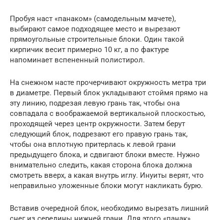
Пробуя наст «панаком» (самодельным мачете),
выбирают самое подходящее место и вырезают
прямоугольные строительные блоки. Один такой
кирпичик весит примерно 10 кг, а по фактуре
напоминает вспененный полистирол.
На снежном насте прочерчивают окружность метра три
в диаметре. Первый блок укладывают стоймя прямо на
эту линию, подрезая левую грань так, чтобы она
совпадала с воображаемой вертикальной плоскостью,
проходящей через центр окружности. Затем берут
следующий блок, подрезают его правую грань так,
чтобы она вплотную притерлась к левой грани
предыдущего блока, и сдвигают блоки вместе. Нужно
внимательно следить, какая сторона блока должна
смотреть вверх, а какая внутрь иглу. Инуиты верят, что
неправильно уложенные блоки могут накликать бурю.
Вставив очередной блок, необходимо вырезать лишний
снег из середины нижней грани. Для этого «панак»