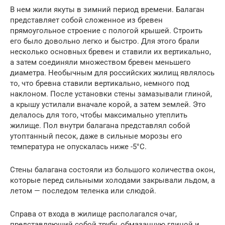
В нем жили якуты в зимний период времени. Балаган
представляет собой сложенное из бревен
прямоугольное строение с пологой крышей. Строить
его было довольно легко и быстро. Для этого брали
несколько основных бревен и ставили их вертикально,
а затем соединяли множеством бревен меньшего
диаметра. Необычным для российских жилищ являлось
то, что бревна ставили вертикально, немного под
наклоном. После установки стены замазывали глиной,
а крышу устилали вначале корой, а затем землей. Это
делалось для того, чтобы максимально утеплить
жилище. Пол внутри балагана представлял собой
утоптанный песок, даже в сильные морозы его
температура не опускалась ниже -5°С.
Стены балагана состояли из большого количества окон,
которые перед сильными холодами закрывали льдом, а
летом — последом теленка или слюдой.
Справа от входа в жилище располагался очаг,
представляющий собой трубу, обмазанную глиной и