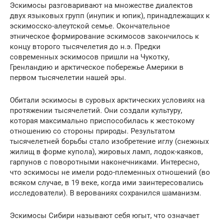
Эскимосы разговаривают на множестве диалектов
двух языковых групп (инупик и юпик), принадлежащих к
эскимосско-алеутской семье. Окончательное
этническое формирование эскимосов закончилось к
концу второго тысячелетия до н.э. Предки
современных эскимосов пришли на Чукотку,
Гренландию и арктическое побережье Америки в
первом тысячелетии нашей эры.
Обитали эскимосы в суровых арктических условиях на
протяжении тысячелетий. Они создали культуру,
которая максимально приспособилась к жестокому
отношению со стороны природы. Результатом
тысячелетней борьбы стало изобретение иглу (снежных
жилищ в форме купола), жировых ламп, лодок-каяков,
гарпунов с поворотными наконечниками. Интересно,
что эскимосы не имели родо-племенных отношений (во
всяком случае, в 19 веке, когда ими заинтересовались
исследователи). В верованиях сохранился шаманизм.
Эскимосы Сибири называют себя югыт, что означает