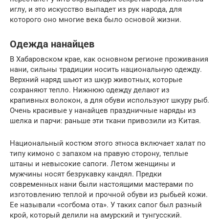
иглу, и это искусство выпадет из рук народа, для
которого оно многие века было основой жизни.
Одежда нанайцев
В Хабаровском крае, как основном регионе проживания
нани, сильны традиции носить национальную одежду.
Верхний наряд шьют из шкур животных, которые
сохраняют тепло. Нижнюю одежду делают из
крапивных волокон, а для обуви используют шкуру рыб.
Очень красивые у нанайцев праздничные наряды из
шелка и парчи: раньше эти ткани привозили из Китая.
Национальный костюм этого этноса включает халат по
типу кимоно с запахом на правую сторону, теплые
штаны и невысокие сапоги. Летом женщины и
мужчины носят безрукавку кандял. Предки
современных нани были настоящими мастерами по
изготовлению теплой и прочной обуви из рыбьей кожи.
Ее называли «согбома ота». У таких сапог был разный
крой, который делили на амурский и тунгусский.