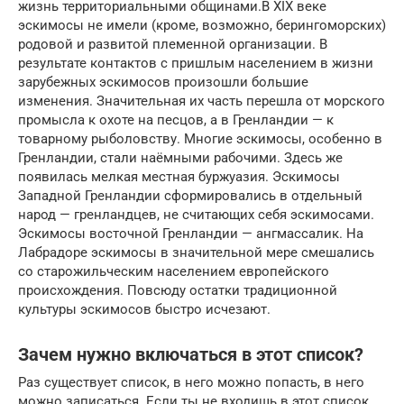
жизнь территориальными общинами.В XIX веке
эскимосы не имели (кроме, возможно, берингоморских)
родовой и развитой племенной организации. В
результате контактов с пришлым населением в жизни
зарубежных эскимосов произошли большие
изменения. Значительная их часть перешла от морского
промысла к охоте на песцов, а в Гренландии — к
товарному рыболовству. Многие эскимосы, особенно в
Гренландии, стали наёмными рабочими. Здесь же
появилась мелкая местная буржуазия. Эскимосы
Западной Гренландии сформировались в отдельный
народ — гренландцев, не считающих себя эскимосами.
Эскимосы восточной Гренландии — ангмассалик. На
Лабрадоре эскимосы в значительной мере смешались
со старожильческим населением европейского
происхождения. Повсюду остатки традиционной
культуры эскимосов быстро исчезают.
Зачем нужно включаться в этот список?
Раз существует список, в него можно попасть, в него
можно записаться. Если ты не входишь в этот список,