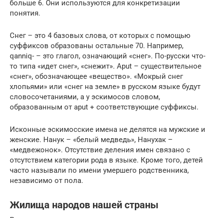
больше 6. Они используются для конкретизации
понятия.
Снег – это 4 базовых слова, от которых с помощью
суффиксов образованы остальные 70. Например,
qanniq- – это глагол, означающий «снег». По-русски что-
то типа «идет снег», «снежит». Aput – существительное
«снег», обозначающее «вещество». «Мокрый снег
хлопьями» или «снег на земле» в русском языке будут
словосочетаниями, а у эскимосов словом,
образованным от aput + соответствующие суффиксы.
Исконные эскимосские имена не делятся на мужские и
женские. Нанук – «белый медведь», Нанухак –
«медвежонок». Отсутствие деления имен связано с
отсутствием категории рода в языке. Кроме того, детей
часто называли по имени умершего родственника,
независимо от пола.
Жилища народов нашей страны