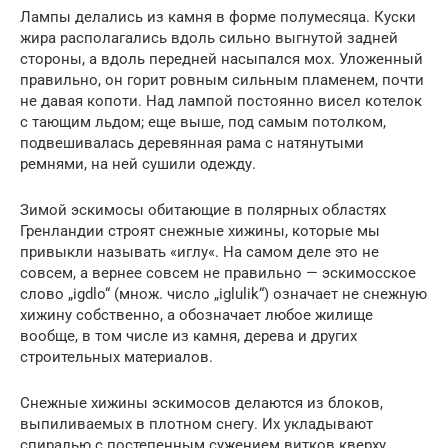
Лампы делались из камня в форме полумесяца. Куски
жира располагались вдоль сильно выгнутой задней
стороны, а вдоль передней насыпался мох. Уложенный
правильно, он горит ровным сильным пламенем, почти
не давая копоти. Над лампой постоянно висел котелок
с тающим льдом; еще выше, под самым потолком,
подвешивалась деревянная рама с натянутыми
ремнями, на ней сушили одежду.
Зимой эскимосы обитающие в полярных областях
Гренландии строят снежные хижины, которые мы
привыкли называть «иглу«. На самом деле это не
совсем, а вернее совсем не правильно — эскимосское
слово „igdlo“ (множ. число „iglulik“) означает не снежную
хижину собственно, а обозначает любое жилище
вообще, в том числе из камня, дерева и других
строительных материалов.
Снежные хижины эскимосов делаются из блоков,
выпиливаемых в плотном снегу. Их укладывают
спиралью с постепенным сужением витков кверху,