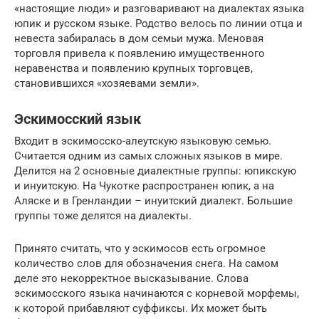
«настоящие люди» и разговаривают на диалектах языка
юпик и русском языке. Родство велось по линии отца и
невеста забиралась в дом семьи мужа. Меновая
торговля привела к появлению имущественного
неравенства и появлению крупных торговцев,
становившихся «хозяевами земли».
Эскимосский язык
Входит в эскимосско-алеутскую языковую семью.
Считается одним из самых сложных языков в мире.
Делится на 2 основные диалектные группы: юпикскую
и инуитскую. На Чукотке распространен юпик, а на
Аляске и в Гренландии – инуитский диалект. Большие
группы тоже делятся на диалекты.
Принято считать, что у эскимосов есть огромное
количество слов для обозначения снега. На самом
деле это некорректное высказывание. Слова
эскимосского языка начинаются с корневой морфемы,
к которой прибавляют суффиксы. Их может быть