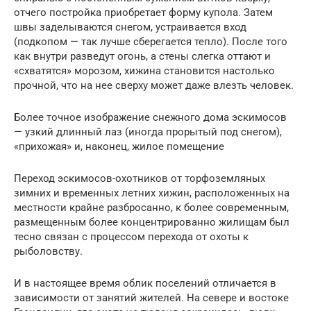
отчего постройка приобретает форму купола. Затем
швы заделываются снегом, устраивается вход
(подкопом — так лучше сберегается тепло). После того
как внутри разведут огонь, а стены слегка оттают и
«схватятся» морозом, хижина становится настолько
прочной, что на нее сверху может даже влезть человек.
Более точное изображение снежного дома эскимосов
— узкий длинный лаз (иногда прорытый под снегом),
«прихожая» и, наконец, жилое помещение
Переход эскимосов-охотников от торфоземляных
зимних и временных летних хижин, расположенных на
местности крайне разбросанно, к более современным,
размещенным более концентрированно жилищам был
тесно связан с процессом перехода от охоты к
рыболовству.
И в настоящее время облик поселений отличается в
зависимости от занятий жителей. На севере и востоке