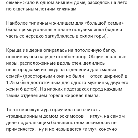
семей» жило в одном зимнем доме, расходясь на лето
по отдельным летним хижинам.
Наиболее типичным жилищем для «большой семьи»
была прямоугольная в плане полуземлянка (задняя
часть ее нередко заглублялась в склон горы).
Крыша из дерна опиралась на потолочную балку,
покоившуюся на ряде столбов-опор. Общие спальные
нары, расположенные вдоль стен, делились
перегородками из шкур на отделения для «малых
семей» (просторными они не были — отсек шириной в
1,25 м был достаточным для одного мужчины, двух его
жен и 6 детей). На низких подставках перед каждым
таким отделением горела жировая лампа.
То что масскультура приучила нас считать
«традиционным домом эскимосов — иглу», на самом
деле подавляющим большинством эскимосов не
применяется… ну и не называется «иглу», конечно