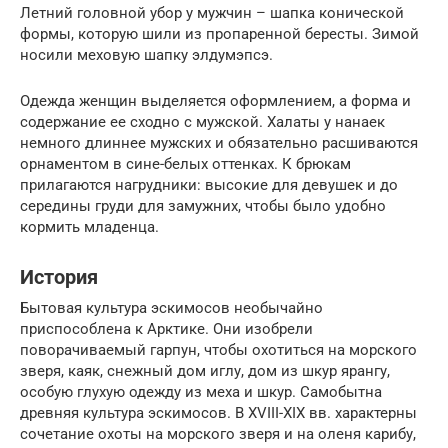
Летний головной убор у мужчин – шапка конической
формы, которую шили из пропаренной бересты. Зимой
носили меховую шапку элдумэпсэ.
Одежда женщин выделяется оформлением, а форма и
содержание ее сходно с мужской. Халаты у нанаек
немного длиннее мужских и обязательно расшиваются
орнаментом в сине-белых оттенках. К брюкам
прилагаются нагрудники: высокие для девушек и до
середины груди для замужних, чтобы было удобно
кормить младенца.
История
Бытовая культура эскимосов необычайно
приспособлена к Арктике. Они изобрели
поворачиваемый гарпун, чтобы охотиться на морского
зверя, каяк, снежный дом иглу, дом из шкур ярангу,
особую глухую одежду из меха и шкур. Самобытна
древняя культура эскимосов. В XVIII-XIX вв. характерны
сочетание охоты на морского зверя и на оленя карибу,