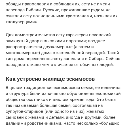
обряды православия и соблюдая их, сету не имели
перевода Библии. Русские, проживавшие рядом, не
считали сету полноценными христианами, называя их
«полуверцами».
Для домостроительства сету характерен псковский
замкнутый двор с высокими воротами; позднее
распространяется двухкамерные (а затем и
многокамерные) дома с застеклённой верандой. Такой
тип дома переселенцы-сету занесли и в Сибирь. Сейчас
народность мало чем отличается от обычных людей.
Как устроено жилище эскимосов
В целом традиционная эскимосская семья, ее величина
и структура были изначально обусловлены экономикой
общества охотников и циклом времен года. Это была
так называемая большая семья, состоявшая из
супругов-стариков (или одного из них), женатых
сыновей с женами и детьми, иногда и другими, более
дальними родственниками. Часто несколько «больших