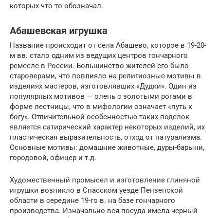
которых что-то обозначал.
Абашевская игрушка
Название происходит от села Абашево, которое в 19-20-
м вв. стало одним из ведущих центров гончарного
ремесле в России. Большинство жителей его было
староверами, что повлияло на религиозные мотивы в
изделиях мастеров, изготовлявших «Дудки». Один из
популярных мотивов — олень с золотыми рогами в
форме лестницы, что в мифологии означает «путь к
богу». Отличительной особенностью таких поделок
является сатирический характер некоторых изделий, их
пластическая выразительность, отход от натурализма.
Основные мотивы: домашние животные, дуры-барыни,
городовой, офицер и т.д.
Художественный промысел и изготовление глиняной
игрушки возникло в Спасском уезде Пензенской
области в середине 19-го в. на базе гончарного
производства. Изначально вся посуда имела черный