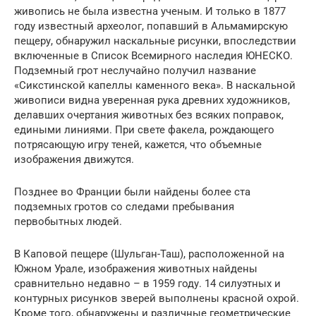
живопись не была известна ученым. И только в 1877
году известный археолог, попавший в Альмамирскую
пещеру, обнаружил наскальные рисунки, впоследствии
включенные в Список Всемирного наследия ЮНЕСКО.
Подземный грот неслучайно получил название
«Сикстинской капеллы каменного века». В наскальной
живописи видна уверенная рука древних художников,
делавших очертания животных без всяких поправок,
едиными линиями. При свете факела, рождающего
потрясающую игру теней, кажется, что объемные
изображения движутся.
Позднее во Франции были найдены более ста
подземных гротов со следами пребывания
первобытных людей.
В Каповой пещере (Шульган-Таш), расположенной на
Южном Урале, изображения животных найдены
сравнительно недавно – в 1959 году. 14 силуэтных и
контурных рисунков зверей выполнены красной охрой.
Кроме того, обнаружены и различные геометрические