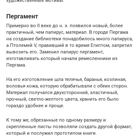
художественные мотивы.
Пергамент
Примерно во II веке до н. э. появился новый, более
практичный, чем папирус, материал. В городе Пергама
на создание библиотеки понадобилось много папируса,
а Птолемей V, правивший в то время Египтом, запретил
вывозить его. Заменил папирус пергамент,
изготавливать который начали ремесленники из
Пергама.
На его изготовление шла телячья, баранья, козлиная,
воловья кожа, которую обрабатывали с обеих сторон.
Материал получался двухсторонний, эластичный,
прочный, светло-желтого цвета, хранить его было
гораздо удобнее и проще.
К тому же, обрезанные по одному размеру и
скрепленные листы позволяли создать другой формат,
который и послужил прототипом книги.