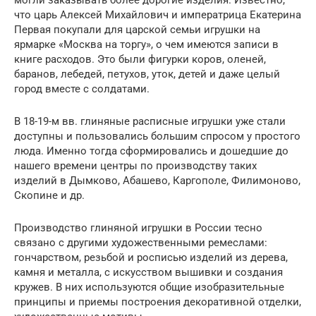
могли заказывать более дорогие изделия. Известно,
что царь Алексей Михайлович и императрица Екатерина
Первая покупали для царской семьи игрушки на
ярмарке «Москва на торгу», о чем имеются записи в
книге расходов. Это были фигурки коров, оленей,
баранов, лебедей, петухов, уток, детей и даже целый
город вместе с солдатами.
В 18-19-м вв. глиняные расписные игрушки уже стали
доступны и пользовались большим спросом у простого
люда. Именно тогда сформировались и дошедшие до
нашего времени центры по производству таких
изделий в Дымково, Абашево, Каргополе, Филимоново,
Скопине и др.
Производство глиняной игрушки в России тесно
связано с другими художественными ремеслами:
гончарством, резьбой и росписью изделий из дерева,
камня и металла, с искусством вышивки и создания
кружев. В них используются общие изобразительные
принципы и приемы построения декоративной отделки,