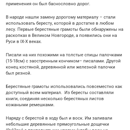
применения он был баснословно дорог.
В народе нашли замену дорогому материалу – стали
использовать бересту, которой в достатке в любом
лесу. Первые берестяные грамоты были обнаружены на
раскопках в Великом Новгороде, а появились они на
Руси в IX-X веках.
Писали на них похожими на толстые спицы палочками
(15-18см) с заостренным кончиком– писалами. Другой
конец костяной, деревянной или железной палочки
был резной.
Берестяные грамоты использовались повсеместно как
доступный всем материал. Из бересты составляли
книги, соединяя несколько берестяных листов
кожаными ремешками.
Наряду с берестой в ходу был и воск. Им заливали
небольшие деревянные прямоугольные дощечки