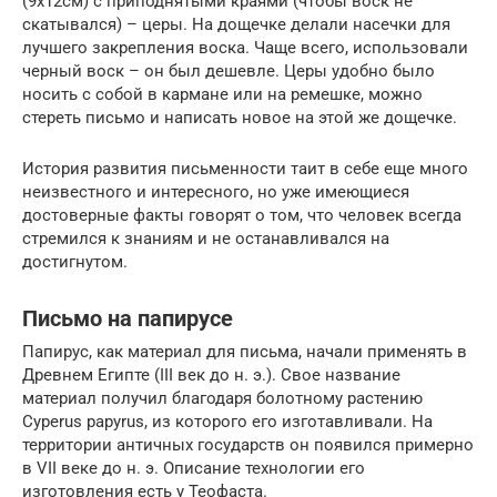
(9х12см) с приподнятыми краями (чтобы воск не
скатывался) – церы. На дощечке делали насечки для
лучшего закрепления воска. Чаще всего, использовали
черный воск – он был дешевле. Церы удобно было
носить с собой в кармане или на ремешке, можно
стереть письмо и написать новое на этой же дощечке.
История развития письменности таит в себе еще много
неизвестного и интересного, но уже имеющиеся
достоверные факты говорят о том, что человек всегда
стремился к знаниям и не останавливался на
достигнутом.
Письмо на папирусе
Папирус, как материал для письма, начали применять в
Древнем Египте (III век до н. э.). Свое название
материал получил благодаря болотному растению
Cyperus papyrus, из которого его изготавливали. На
территории античных государств он появился примерно
в VII веке до н. э. Описание технологии его
изготовления есть у Теофаста.