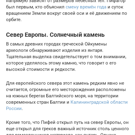
напрямую зависят от размеров небесных тел. Пифагор
был первым, кто объяснил
смену времён года
и суток
вращением Земли вокруг своей оси и её движением по
орбите.
Север Европы. Солнечный камень
В самых древних городах греческой Ойкумены
археологи обнаруживают изделия из янтаря.
Тщательная выделка свидетельствует о том внимании,
которое уделялось этому камню, что говорит о его
высокой стоимости и редкости.
Для европейского севера этот камень редким явно не
считается, огромные его месторождения расположены
на южных берегах Балтийского моря, на территории
современных стран Балтии и
Калининградской области
России
.
Кроме того, что Пифей открыл путь на север Европы, он
еще открыл для греков важный источник столь ценного