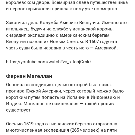
королевском дворе. Всемирная слава путешественника
и первооткрывателя пришла к нему уже посмертно.
Закончил дело Колумба Америго Веспуччи. Именно этот
итальянец, будучи на службе у испанской короны,
снарядил экспедицию к американским берегам.
Веспуччи назвал их Новым Светом. В 1507 году эта
часть суши была названа в честь него — Америкой.
https://youtube.com/watch?v=_xltccjCmkk
Фернан Магеллан
Основал экспедицию, целью которой был поиск
пролива Южной Америки, через который можно было
коротким путем попасть из Испании в Индонезию и
Индию. Магеллан не сомневался — такой пролив
существует.
Осенью 1519 года от испанских берегов стартовала
многочисленная экспедиция (265 человек) на пяти