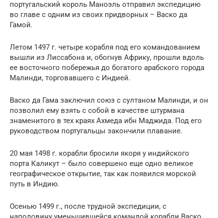
португальский король Маноэль отправил экспедицию
во главе с одним из своих придворных – Васко да
Гамой.
Летом 1497 г. четыре корабля под его командованием
вышли из Лиссабона и, обогнув Африку, прошли вдоль
ее восточного побережья до богатого арабского города
Малинди, торговавшего с Индией.
Васко да Гама заключил союз с султаном Малинди, и он
позволил ему взять с собой в качестве штурмана
знаменитого в тех краях Ахмеда ибн Маджида. Под его
руководством португальцы закончили плавание.
20 мая 1498 г. корабли бросили якоря у индийского
порта Каликут – было совершено еще одно великое
географическое открытие, так как появился морской
путь в Индию.
Осенью 1499 г., после трудной экспедиции, с
наполовину уменьшившейся командой корабли Васко