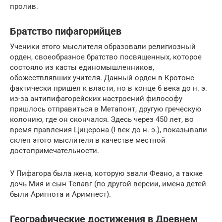
пролив.
Братство пифагорийцев
Ученики этого мыслителя образовали религиозный
орден, своеобразное братство посвященных, которое
состояло из касты единомышленников,
обожествлявших учителя. Данный орден в Кротоне
фактически пришел к власти, но в конце 6 века до н. э.
из-за антипифагорейских настроений философу
пришлось отправиться в Метапонт, другую греческую
колонию, где он скончался. Здесь через 450 лет, во
время правления Цицерона (I век до н. э.), показывали
склеп этого мыслителя в качестве местной
достопримечательности.
У Пифагора была жена, которую звали Феано, а также
дочь Мия и сын Телавг (по другой версии, имена детей
были Аригнота и Аримнест).
Географические достижения в Древнем