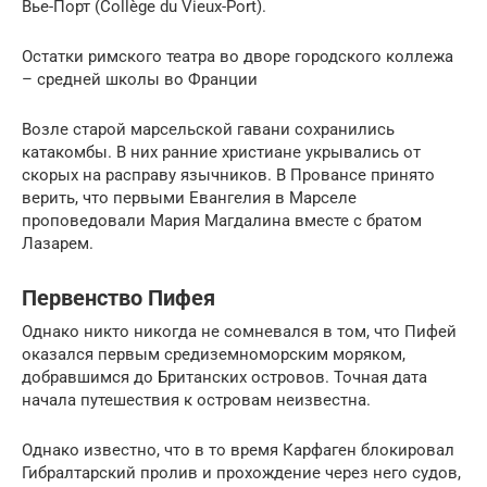
Вье-Порт (Collège du Vieux-Port).
Остатки римского театра во дворе городского коллежа
– средней школы во Франции
Возле старой марсельской гавани сохранились
катакомбы. В них ранние христиане укрывались от
скорых на расправу язычников. В Провансе принято
верить, что первыми Евангелия в Марселе
проповедовали Мария Магдалина вместе с братом
Лазарем.
Первенство Пифея
Однако никто никогда не сомневался в том, что Пифей
оказался первым средиземноморским моряком,
добравшимся до Британских островов. Точная дата
начала путешествия к островам неизвестна.
Однако известно, что в то время Карфаген блокировал
Гибралтарский пролив и прохождение через него судов,