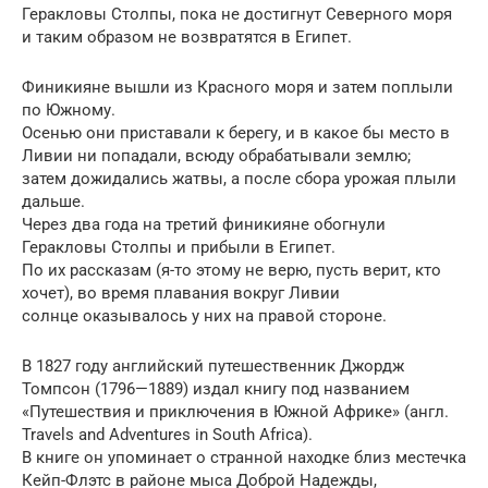
Геракловы Столпы, пока не достигнут Северного моря
и таким образом не возвратятся в Египет.
Финикияне вышли из Красного моря и затем поплыли
по Южному.
Осенью они приставали к берегу, и в какое бы место в
Ливии ни попадали, всюду обрабатывали землю;
затем дожидались жатвы, а после сбора урожая плыли
дальше.
Через два года на третий финикияне обогнули
Геракловы Столпы и прибыли в Египет.
По их рассказам (я-то этому не верю, пусть верит, кто
хочет), во время плавания вокруг Ливии
солнце оказывалось у них на правой стороне.
В 1827 году английский путешественник Джордж
Томпсон (1796—1889) издал книгу под названием
«Путешествия и приключения в Южной Африке» (англ.
Travels and Adventures in South Africa).
В книге он упоминает о странной находке близ местечка
Кейп-Флэтс в районе мыса Доброй Надежды,