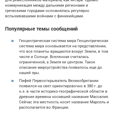
для ремесленников материала, как янтарь. Однако
коммуникация между дальними регионами и
греческими городами осложнялась регулярно
вспыхивавшими войнами с финикийцами.
Популярные темы сообщений
Геоцентрическая система мира Геоцентрическая
система мира основывается на представлении,
что все планеты вращаются вокруг Земли, в том
числе и Солнце. Вселенная считалась
ограниченной, а Земля ее центром. Такое
описание мироустройства появилось еще до
нашей эры.
Пифей Первооткрыватель Великобритании
появился на свет ориентировочно в 380 г. до
н.э. в части историко-географической области в
древние времена носившей название Массалия.
Сейчас эта местность носит название Марсель и
располагается во Франции.