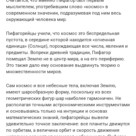
Считается, что именно Пифагор был первым
мыслителем, употребившим слово «космос» в
современном значении, подразумевая под ним весь
окружающий человека мир.
Пифагорейцы учили, что космос это беспредельная
пустота, в середине которой находится «огненная
единица» (Солнце), порождающая все числа, явления и
предметы. Вопреки древней традиции, Пифагор
помещал Землю не в центр мира, а на его периферию.
Это также дало ему основание выдвинуть теорию о
множественности миров.
Сам космос и все небесные тела, включая Землю,
имеют шарообразную форму, поскольку из всех
геометрических фигур шар наиболее гармоничен. Не
располагая точными астрономическими инструментами
и основываясь только на интуиции и основах
математических знаний, пифагорейцы вывели
удивительно точное заключение: все планеты движутся
по орбитам, а величина орбит и скорость движения