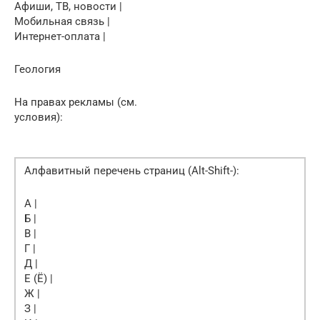
Афиши, ТВ, новости |
Мобильная связь |
Интернет-оплата |
Геология
На правах рекламы (см.
условия):
Алфавитный перечень страниц (Alt-Shift-):
А |
Б |
В |
Г |
Д |
Е (Ё) |
Ж |
З |