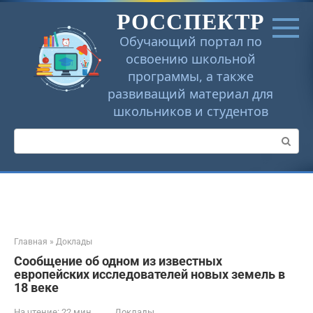
Перейти
РОССПЕКТР
к
контенту
Обучающий портал по
освоению школьной
программы, а также
развиващий материал для
школьников и студентов
Поиск:
Главная
»
Доклады
Сообщение об одном из известных
европейских исследователей новых земель в
18 веке
На чтение:
22 мин
Доклады