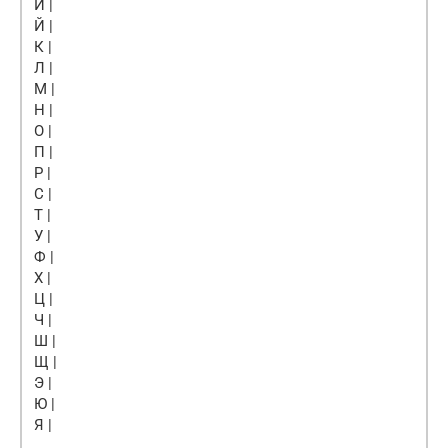
И |
Й |
К |
Л |
М |
Н |
О |
П |
Р |
С |
Т |
У |
Ф |
Х |
Ц |
Ч |
Ш |
Щ |
Э |
Ю |
Я |