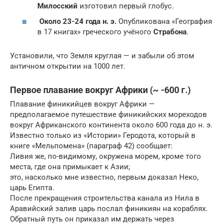
Милосский
изготовил первый глобус.
Около 23-24 года н. э.
Опубликована «География
в 17 книгах» греческого учёного
Страбона
.
Установили, что Земля круглая — и забыли об этом
античном открытии на 1000 лет.
Первое плавание вокруг Африки (~ -600 г.)
Плавание финикийцев вокруг Африки —
предполагаемое путешествие финикийских мореходов
вокруг Африканского континента около 600 года до н. э.
Известно только из «Истории» Геродота, который в
книге «Мельпомена» (параграф 42) сообщает:
Ливия же, по-видимому, окружена морем, кроме того
места, где она примыкает к Азии;
это, насколько мне известно, первым доказал Неко,
царь Египта.
После прекращения строительства канала из Нила в
Аравийский залив царь послал финикиян на кораблях.
Обратный путь он приказал им держать через