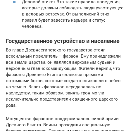
Деловой этикет Это такие правила поведения,
которые должны соблюдать люди участвующее
в деловых встречах. От выполнений этих
правил будет завесить карьера и статус
человека.
Государственное устройство и население
Во главе Древнеегипетского государства стоял
всесильный повелитель – фараон. Ему принадлежали
все земли царства, он являлся верховным судьей и
верховным главнокомандующим. Жители верили, что
фараоны Древнего Египта являются прямыми
потомками богов, которые когда-то снизошли с небес
на землю. Власть фараонов передавалась по
наследству, таким образом, занять трон могли
исключительно представители священного царского
рода.
Могущество фараонов поддерживалось силой армии
Древнего Египта. Воины проходили специальную
боевую подготовку. Основным оружием для них служил