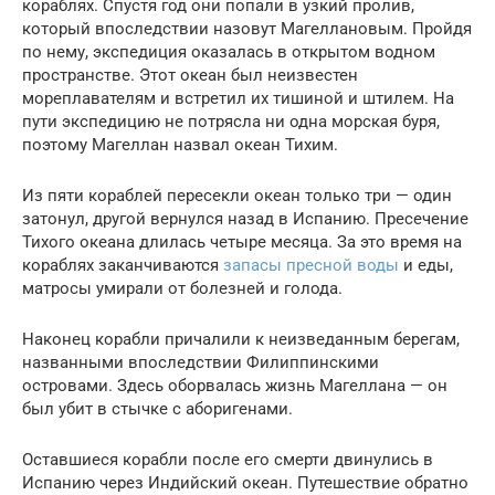
кораблях. Спустя год они попали в узкий пролив,
который впоследствии назовут Магеллановым. Пройдя
по нему, экспедиция оказалась в открытом водном
пространстве. Этот океан был неизвестен
мореплавателям и встретил их тишиной и штилем. На
пути экспедицию не потрясла ни одна морская буря,
поэтому Магеллан назвал океан Тихим.
Из пяти кораблей пересекли океан только три — один
затонул, другой вернулся назад в Испанию. Пресечение
Тихого океана длилась четыре месяца. За это время на
кораблях заканчиваются
запасы пресной воды
и еды,
матросы умирали от болезней и голода.
Наконец корабли причалили к неизведанным берегам,
названными впоследствии Филиппинскими
островами. Здесь оборвалась жизнь Магеллана — он
был убит в стычке с аборигенами.
Оставшиеся корабли после его смерти двинулись в
Испанию через Индийский океан. Путешествие обратно