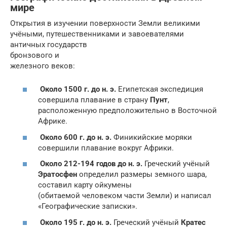
мире
Открытия в изучении поверхности Земли великими
учёными, путешественниками и завоевателями
античных государств
бронзового и
железного веков:
Около 1500 г. до н. э.
Египетская экспедиция
совершила плавание в страну
Пунт
,
расположенную предположительно в Восточной
Африке.
Около 600 г. до н. э.
Финикийские моряки
совершили плавание вокруг Африки.
Около 212-194 годов до н. э.
Греческий учёный
Эратосфен
определил размеры земного шара,
составил карту ойкумены
(обитаемой человеком части Земли) и написал
«Географические записки».
Около 195 г. до н. э.
Греческий учёный
Кратес