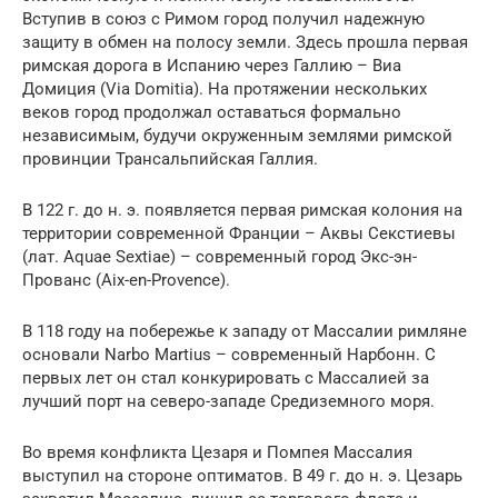
Вступив в союз с Римом город получил надежную
защиту в обмен на полосу земли. Здесь прошла первая
римская дорога в Испанию через Галлию – Виа
Домиция (Via Domitia). На протяжении нескольких
веков город продолжал оставаться формально
независимым, будучи окруженным землями римской
провинции Трансальпийская Галлия.
В 122 г. до н. э. появляется первая римская колония на
территории современной Франции – Аквы Секстиевы
(лат. Aquae Sextiae) – современный город Экс-эн-
Прованс (Aix-en-Provence).
В 118 году на побережье к западу от Массалии римляне
основали Narbo Martius – современный Нарбонн. С
первых лет он стал конкурировать с Массалией за
лучший порт на северо-западе Средиземного моря.
Во время конфликта Цезаря и Помпея Массалия
выступил на стороне оптиматов. В 49 г. до н. э. Цезарь