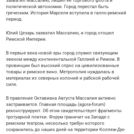
захватил Массалию, лишил ее торгового флота и
политической автономии. Город перестал быть
греческим. История Марселя вступила в галло-римский
период.
Юлий Цезарь захватил Массалию, и город отошел
Римской Империи.
В первые века новой эры город служил связующим
звеном между континентальной Галлией и Римом. В
провинции был высокий спрос на цивилизованные
товары и римское вино. Метрополия нуждалась в
материалах из северных колоний и рабской рабочей
силе.
В правление Октавиана Августа Массалия активно
застраивается. Главная площадь (agora-forum)
реконструируют. Об этом свидетельствует фрагменты
тротуарной плитки. Форум граничит на Западе с
римским театром, несколько трибун которого
сохранились до наших дней на территории Коллеж-Дю-