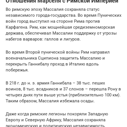
Отношения Марселя с Римской Империей
Во римскую эпоху Массалия сохраняла статус
независимого города-государства. Во время Пунических
войн город выступил на стороне Рима против
Карфагена. Рим, как мощнейшая средиземноморская
держава, обеспечивал Массалии поддержку от угрозы
набегов варваров: галлов и лигуров.
Во время Второй пунической войны Рим направил
военачальника Сципиона защитить Массалию и
перекрыть Ганнибалу проход в Италию вдоль
побережья.
В 218 г. до н. э. армия Ганнибала – 38 тыс. пеших
воинов, 8 тыс. всадников и 37 слонов – перешла Рону в
четырех днях пути выше устья (приблизительно 100 км).
Таким образом, Массалия избежала осады.
Даже когда римские легионы покоряли Западную
Европу и Северную Африку, Массалия сохраняла
экономическую и политическую независимость.