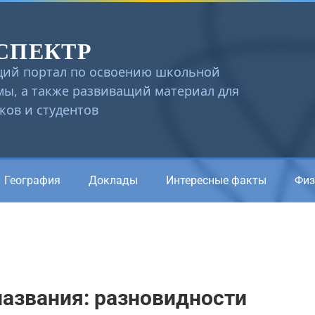
СПЕКТР
ий портал по освоению школьной
ы, а также развиващий материал для
ов и студентов
География
Доклады
Интересные факты
Физ
азвания: разновидности