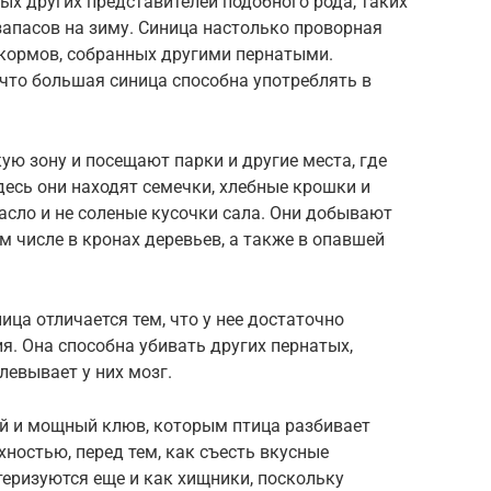
рых других представителей подобного рода, таких
 запасов на зиму. Синица настолько проворная
 кормов, собранных другими пернатыми.
что большая синица способна употреблять в
ую зону и посещают парки и другие места, где
есь они находят семечки, хлебные крошки и
асло и не соленые кусочки сала. Они добывают
ом числе в кронах деревьев, а также в опавшей
ца отличается тем, что у нее достаточно
. Она способна убивать других пернатых,
левывает у них мозг.
й и мощный клюв, которым птица разбивает
хностью, перед тем, как съесть вкусные
еризуются еще и как хищники, поскольку