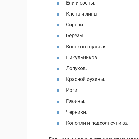
Ели и сосны.
Клена и липы.
Сирени.
Березы.
Конского щавеля.
Пикульников.
Лопухов.
Красной бузины.
Ирги.
Рябины.
Черники.
Конопли и подсолнечника.