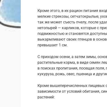
Кроме этого, в их рацион питания вхо
мелкие стрекозы, сетчатокрылые, ухов
так же может съесть пчелу, после уд
нетопырей — карликов, которые с при
подвижностью и становятся доступны
выкармливают своих птенцов в основ
превышает 1 см.
С приходом осени, а затем зимы, осн
растительные корма, в виде семян ле
в поисках пропитания, посещая поля, 
кукуруза, рожь, овес, пшеница и други
Кроме вышеперечисленных пищевых о
зависимости от условий обитания, с
растений: