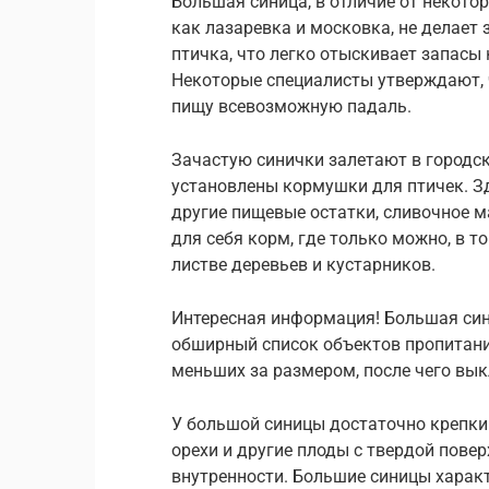
Большая синица, в отличие от некото
как лазаревка и московка, не делает
птичка, что легко отыскивает запасы
Некоторые специалисты утверждают, 
пищу всевозможную падаль.
Зачастую синички залетают в городск
установлены кормушки для птичек. Зд
другие пищевые остатки, сливочное м
для себя корм, где только можно, в т
листве деревьев и кустарников.
Интересная информация! Большая сини
обширный список объектов пропитания
меньших за размером, после чего вык
У большой синицы достаточно крепки
орехи и другие плоды с твердой повер
внутренности. Большие синицы характ