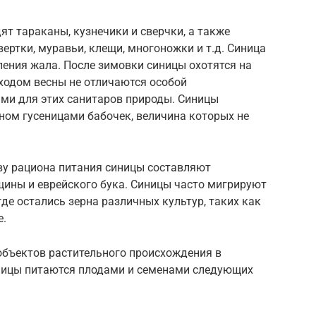
дят тараканы, кузнечики и сверчки, а также
ертки, муравьи, клещи, многоножки и т.д. Синица
аления жала. После зимовки синицы охотятся на
ходом весны не отличаются особой
ми для этих санитаров природы. Синицы
ном гусеницами бабочек, величина которых не
ову рациона питания синицы составляют
щины и еврейского бука. Синицы часто мигрируют
где остались зерна различных культур, таких как
е.
бъектов растительного происхождения в
иницы питаются плодами и семенами следующих