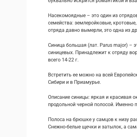
буквально искрится романтикой и в
Насекомоядные – это один из отрядов
семейства: землеройковые, кротовые,
отряда давно вымерли, это одна из 
Синица большая (лат. Parus major) – 
синицевых. Принадлежит к отряду вор
всего 14-22 г.
Встретить ее можно на всей Европейск
Сибири и в Приамурье.
Описание синицы: яркая и красивая о
продольной черной полосой. Именно п
Полоса на брюшке у самцов к низу рас
Снежно-белые щечки и затылок, а сам