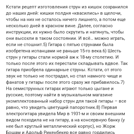
Кстати рецепт изготовления струн из кишок сохранился
до наших дней: кишки полдня «квасились» в щелочи,
чтобы на них не осталось ничего лишнего, а потом еще
несколько дней в красном вине. Далее, согласно
инструкции, их нужно было скрутить и натянуть, чтобы
они высохли в таком состоянии. И всё… можно играть,
если не стошнит.5) Гитара с пятью струнами была
изобретена испанцами не раньше 15-го века.6) Шесть
струн у гитары стали нормой аж к 18-му столетию. И
только после этого их перестали складывать вдвое. Так
гитара приобрела одинарные струны. Кстати, от этого
звук не только не пострадал, но стал намного чище и
фанатов у гитары после этого сразу же прибавилось.7)
На семиструнных гитарах играют только цыгане и
русские, поэтому найти в музыкальном магазине
укомплектованный набор струн для такой гитары – все
равно, что увидеть цветущий папоротник.8) Первая
электрогитара увидела Мир в 1931-м и своим внешним
видом походила не на гитару, а на консервную банку (у
нее был круглый металлический корпус), но Жорж
Бошам и Адольф Рикенбекер все равно гордились