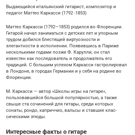
Выдающийся итальянский гитарист, композитор и
педагог Маттео Каркасси (1792 -1853)
Маттео Каркасси (1792—1853) родился во Фло­ренции.
Гитарой начал заниматься с детских лет и упорным
трудом добился блестящей виртуозности и
элегантности в исполнении. Появившись в Пари­же
несколькими годами позже Ф. Карулли, он стал
известен как последователь и продолжатель его
традиций. С большим успехом Каркасси гастроли­ровал
в Лондоне, в городах Германии и у себя на родине во
Флоренции.
М. Каркасси — автор «Школы игры на гитаре»,
пользовавшейся большой популярностью, а также
свыше ста сочинений для гитары, среди которых
сонаты, рондо, каприччио, вальсы и ставшие клас­
сическими этюды.
Интересные факты о гитаре