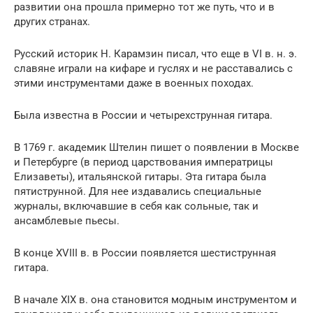
развитии она прошла примерно тот же путь, что и в
других странах.
Русский историк Н. Карамзин писал, что еще в VI в. н. э.
славяне играли на кифаре и гуслях и не расставались с
этими инструментами даже в во­енных походах.
Была известна в России и четырехструнная ги­тара.
В 1769 г. академик Штелин пишет о появлении в Москве
и Петербурге (в период царствования императрицы
Елизаветы), итальянской гитары. Эта гитара была
пятиструнной. Для нее издавались специальные
журналы, включавшие в себя как сольные, так и
ансамблевые пьесы.
В конце XVIII в. в России появляется шести­струнная
гитара.
В начале XIX в. она становится модным инстру­ментом и