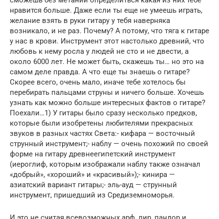
сможешь без метаний определиться какая из них тебе
нравится больше. Даже если ты еще не умеешь играть,
желание взять в руки гитару у тебя наверняка
возникало, и не раз. Почему? А потому, что тяга к гитаре
у нас в крови. Инструмент этот настолько древний, что
любовь к нему росла у людей не сто и не двести, а
около 6000 лет. Не может быть, скажешь ты… но это на
самом деле правда. А что еще ты знаешь о гитаре?
Скорее всего, очень мало, иначе тебе хотелось бы
перебирать пальцами струны и ничего больше. Хочешь
узнать как можно больше интересных фактов о гитаре?
Поехали…1) У гитары было сразу несколько предков,
которые были изобретены любителями прекрасных
звуков в разных частях Света:- кифара — восточный
струнный инструмент;- наблу — очень похожий по своей
форме на гитару древнеегипетский инструмент
(иероглиф, которым изображали наблу также означал
«добрый», «хороший» и «красивый»);- кинира —
азиатский вариант гитары;- эль-ауд — струнный
инструмент, пришедший из Средиземноморья.
И это не считая всевозможных арф, лир, пандор и