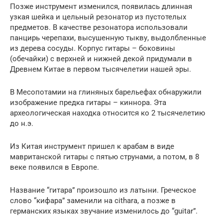
Позже инструмент изменился, появилась длинная
узкая шейка и цельный резонатор из пустотелых
предметов. В качестве резонатора использовали
панцирь черепахи, высушенную тыкву, выдолбленные
из дерева сосуды. Корпус гитары – боковины
(обечайки) с верхней и нижней декой придумали в
Древнем Китае в первом тысячелетии нашей эры.
В Месопотамии на глиняных барельефах обнаружили
изображение предка гитары – киннора. Эта
археологическая находка относится ко 2 тысячелетию
до н.э.
Из Китая инструмент пришел к арабам в виде
мавританской гитары с пятью струнами, а потом, в 8
веке появился в Европе.
Название “гитара” произошло из латыни. Греческое
слово “кифара” заменили на cithara, а позже в
германских языках звучание изменилось до “guitar”.