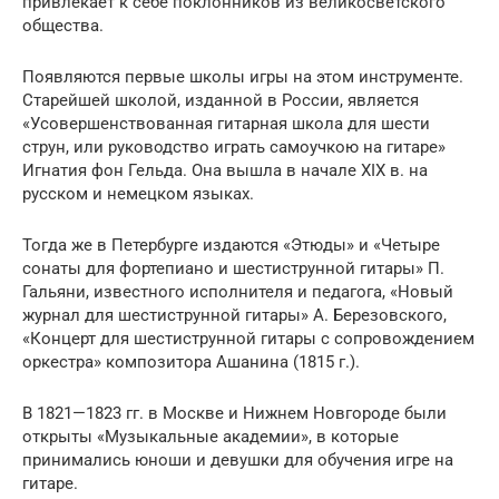
привлекает к себе поклонников из вели­косветского
общества.
Появляются первые школы игры на этом инст­рументе.
Старейшей школой, изданной в России, является
«Усовершенствованная гитарная школа для шести
струн, или руководство играть самоуч­кою на гитаре»
Игнатия фон Гельда. Она вышла в начале XIX в. на
русском и немецком языках.
Тогда же в Петербурге издаются «Этюды» и «Четыре
сонаты для фортепиано и шестиструнной гитары» П.
Гальяни, известного исполнителя и пе­дагога, «Новый
журнал для шестиструнной гита­ры» А. Березовского,
«Концерт для шестиструнной гитары с сопровождением
оркестра» композитора Ашанина (1815 г.).
В 1821—1823 гг. в Москве и Нижнем Новгоро­де были
открыты «Музыкальные академии», в ко­торые
принимались юноши и девушки для обуче­ния игре на
гитаре.