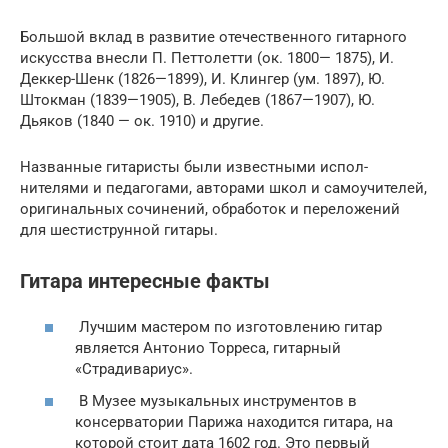
Большой вклад в развитие отечественного ги­тарного
искусства внесли П. Петтолетти (ок. 1800— 1875), И.
Деккер-Шенк (1826—1899), И. Клингер (ум. 1897), Ю.
Штокман (1839—1905), В. Лебедев (1867—1907), Ю.
Дьяков (1840 — ок. 1910) и дру­гие.
Названные гитаристы были известными испол­
нителями и педагогами, авторами школ и самоучи­телей,
оригинальных сочинений, обработок и пере­ложений
для шестиструнной гитары.
Гитара интересные факты
Лучшим мастером по изготовлению гитар
является Антонио Торреса, гитарный
«Страдивариус».
В Музее музыкальных инструментов в
консерватории Парижа находится гитара, на
которой стоит дата 1602 год. Это первый