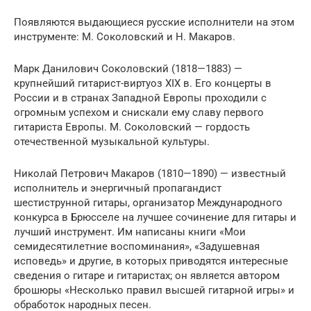
Появляются выдающиеся русские исполнители на этом
инструменте: М. Соколовский и Н. Мака­ров.
Марк Данилович Соколовский (1818—1883) —
крупнейший гитарист-виртуоз XIX в. Его концерты в
России и в странах Западной Европы проходили с
огромным успехом и снискали ему славу первого
гитариста Европы. М. Соколовский — гордость
отечественной музыкальной культуры.
Николай Петрович Макаров (1810—1890) — из­вестный
исполнитель и энергичный пропагандист
шестиструнной гитары, организатор Международ­ного
конкурса в Брюсселе на лучшее сочинение для гитары и
лучший инструмент. Им написаны книги «Мои
семидесятилетние воспоминания», «Задушев­ная
исповедь» и другие, в которых приводятся ин­тересные
сведения о гитаре и гитаристах; он яв­ляется автором
брошюры «Несколько правил выс­шей гитарной игры» и
обработок народных песен.