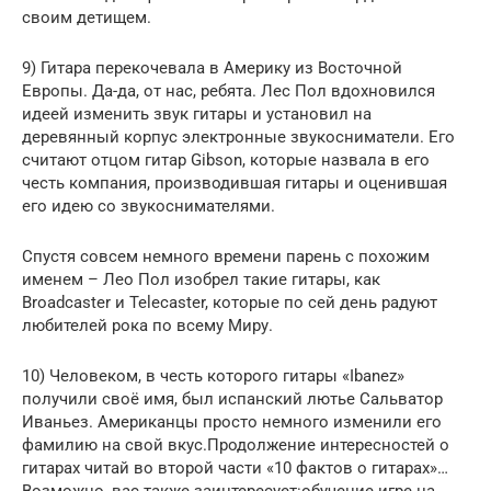
своим детищем.
9) Гитара перекочевала в Америку из Восточной
Европы. Да-да, от нас, ребята. Лес Пол вдохновился
идеей изменить звук гитары и установил на
деревянный корпус электронные звукосниматели. Его
считают отцом гитар Gibson, которые назвала в его
честь компания, производившая гитары и оценившая
его идею со звукоснимателями.
Спустя совсем немного времени парень с похожим
именем – Лео Пол изобрел такие гитары, как
Broadcaster и Telecaster, которые по сей день радуют
любителей рока по всему Миру.
10) Человеком, в честь которого гитары «Ibanez»
получили своё имя, был испанский лютье Сальватор
Иваньез. Американцы просто немного изменили его
фамилию на свой вкус.Продолжение интересностей о
гитарах читай во второй части «10 фактов о гитарах»…