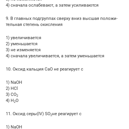
4) сначала ослабевают, а затем усиливаются
9. В главных подгруппах сверху вниз высшая положи­
тельная степень окисления
1) увеличивается
2) уменьшается
3) не изменяется
4) сначала увеличивается, а затем уменьшается
10. Оксид кальция СаО не реагирует с
1) NaOH
2) HCl
3) СО
2
4) H
O
2
11. Оксид cepы(IV) SO
не реагирует с
2
1) NaOH