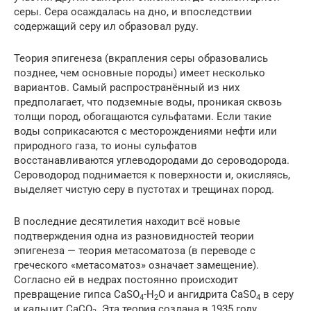
серы. Сера осаждалась на дно, и впоследствии
содержащий серу ил образовал руду.
Теория эпигенеза (вкрапления серы образовались
позднее, чем основные породы) имеет несколько
вариантов. Самый распространённый из них
предполагает, что подземные воды, проникая сквозь
толщи пород, обогащаются сульфатами. Если такие
воды соприкасаются с месторождениями нефти или
природного газа, то ионы сульфатов
восстанавливаются углеводородами до сероводорода.
Сероводород поднимается к поверхности и, окисляясь,
выделяет чистую серу в пустотах и трещинах пород.
В последние десятилетия находит всё новые
подтверждения одна из разновидностей теории
эпигенеза — теория метасоматоза (в переводе с
греческого «метасоматоз» означает замещение).
Согласно ей в недрах постоянно происходит
превращение гипса CaSO
-H
O и ангидрита CaSO
в серу
4
2
4
и кальцит СаСО
. Эта теория создана в 1935 году