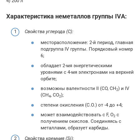
4) 200 л
Характеристика неметаллов группы IVА:
Свойства углерода (C):
месторасположение: 2-й период, главная
подгруппа IV группы. Порядковый номер
6;
обладает 2-мя энергетическими
уровнями с 4-мя электронами на верхней
орбите;
возможны валентности II (CO, CH
) и IV
2
(CH
, CO
);
4
2
степени окисления (С.О.) от -4 до +4;
может взаимодействовать с F, O
с
2
получением окислов. Соединяясь с
металлами, образует карбиды.
Свойства кремния (Si):