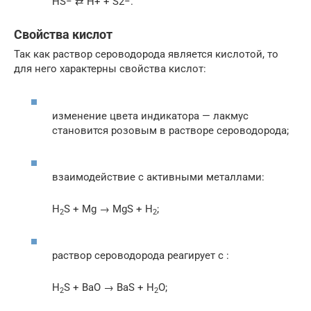
HS− ⇄ H+ + S2−.
Свойства кислот
Так как раствор сероводорода является кислотой, то
для него характерны свойства кислот:
изменение цвета индикатора — лакмус
становится розовым в растворе сероводорода;
взаимодействие с активными металлами:
H
S + Mg → MgS + H
;
2
2
раствор сероводорода реагирует с :
H
S + BaO → BaS + H
O;
2
2