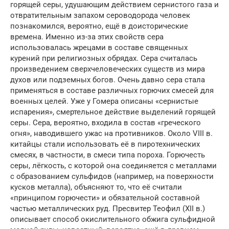
горящей серы, удушающим действием сернистого газа и
отвратительным запахом сероводорода человек
познакомился, вероятно, ещё в доисторические
времена. Именно из-за этих свойств сера
использовалась жрецами в составе священных
курений при религиозных обрядах. Сера считалась
произведением сверхчеловеческих существ из мира
духов или подземных богов. Очень давно сера стала
применяться в составе различных горючих смесей для
военных целей. Уже у Гомера описаны «сернистые
испарения», смертельное действие выделений горящей
серы. Сера, вероятно, входила в состав «греческого
огня», наводившего ужас на противников. Около VIII в.
китайцы стали использовать её в пиротехнических
смесях, в частности, в смеси типа пороха. Горючесть
серы, лёгкость, с которой она соединяется с металлами
с образованием сульфидов (например, на поверхности
кусков металла), объясняют то, что её считали
«принципом горючести» и обязательной составной
частью металлических руд. Пресвитер Теофил (XII в.)
описывает способ окислительного обжига сульфидной