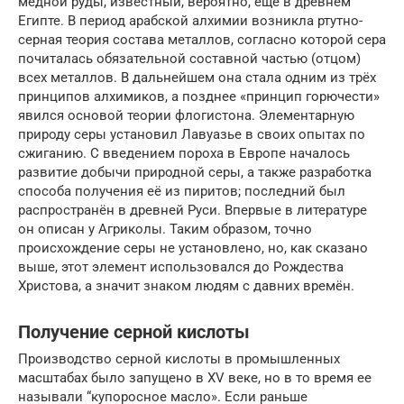
медной руды, известный, вероятно, ещё в древнем
Египте. В период арабской алхимии возникла ртутно-
серная теория состава металлов, согласно которой сера
почиталась обязательной составной частью (отцом)
всех металлов. В дальнейшем она стала одним из трёх
принципов алхимиков, а позднее «принцип горючести»
явился основой теории флогистона. Элементарную
природу серы установил Лавуазье в своих опытах по
сжиганию. С введением пороха в Европе началось
развитие добычи природной серы, а также разработка
способа получения её из пиритов; последний был
распространён в древней Руси. Впервые в литературе
он описан у Агриколы. Таким образом, точно
происхождение серы не установлено, но, как сказано
выше, этот элемент использовался до Рождества
Христова, а значит знаком людям с давних времён.
Получение серной кислоты
Производство серной кислоты в промышленных
масштабах было запущено в XV веке, но в то время ее
называли “купоросное масло». Если раньше