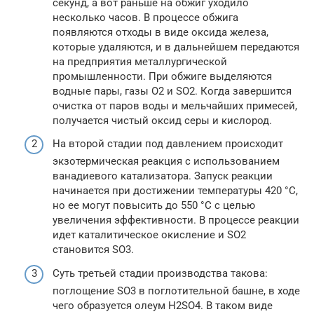
секунд, а вот раньше на обжиг уходило
несколько часов. В процессе обжига
появляются отходы в виде оксида железа,
которые удаляются, и в дальнейшем передаются
на предприятия металлургической
промышленности. При обжиге выделяются
водные пары, газы O2 и SO2. Когда завершится
очистка от паров воды и мельчайших примесей,
получается чистый оксид серы и кислород.
На второй стадии под давлением происходит
экзотермическая реакция с использованием
ванадиевого катализатора. Запуск реакции
начинается при достижении температуры 420 °C,
но ее могут повысить до 550 °C с целью
увеличения эффективности. В процессе реакции
идет каталитическое окисление и SO2
становится SO3.
Суть третьей стадии производства такова:
поглощение SO3 в поглотительной башне, в ходе
чего образуется олеум H2SO4. В таком виде