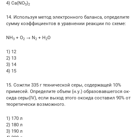
4) Ca(NO
)
3
2
14. Используя метод электронного баланса, определите
сумму коэффициентов в уравнении реакции по схеме:
NH
+ O
→ N
+ Н
О
3
2
2
2
1) 12
2) 13
3) 14
4) 15
15. Сожгли 335 г технической серы, содержащей 10%
примесей. Определите объем (н.у.) образовавшегося ок­
сида cepы(IV), если выход этого оксида составил 90% от
теоретически возможного.
1) 170 л
2) 180 л
3) 190 л