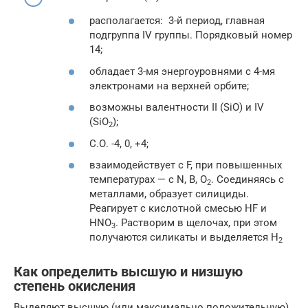
располагается: 3-й период, главная
подгруппа IV группы. Порядковый номер
14;
обладает 3-мя энергоуровнями с 4-мя
электронами на верхней орбите;
возможны валентности II (SiO) и IV
(SiO
);
2
С.О. -4, 0, +4;
взаимодействует с F, при повышенных
температурах — с N, B, O
. Соединяясь с
2
металлами, образует силициды.
Реагирует с кислотной смесью HF и
HNO
. Растворим в щелочах, при этом
3
получаются силикаты и выделяется H
2
Как определить высшую и низшую
степень окисления
Выделяют высшую (или максимально положительную)