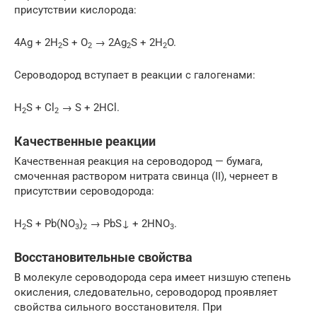
присутствии кислорода:
4Ag + 2H
S + O
→ 2Ag
S + 2H
O.
2
2
2
2
Сероводород вступает в реакции с галогенами:
H
S + Cl
→ S + 2HCl.
2
2
Качественные реакции
Качественная реакция на сероводород — бумага,
смоченная раствором нитрата свинца (II), чернеет в
присутствии сероводорода:
H
S + Pb(NO
)
→ PbS↓ + 2HNO
.
2
3
2
3
Восстановительные свойства
В молекуле сероводорода сера имеет низшую степень
окисления, следовательно, сероводород проявляет
свойства сильного восстановителя. При