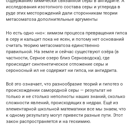
содержанию химически связанной серы в ангидрите. А
исследования изотопного состава серы и углерода в
руде этих месторождений дали сторонникам теории
метасоматоза дополнительные аргументы
Но есть одно «но»: химизм процесса превращения гипса
в серу и кальцит пока не ясен, и потому нет оснований
считать теорию метасоматоза единственно
правильной. На земле и сейчас существуют озёра (в
частности, Серное озеро близ Серноводска), где
происходит сингенетическое отложение серы и
сероносный ил не содержит ни гипса, ни ангидрита.
Всё это означает, что разнообразие теорий и гипотез о
происхождении самородной серы — результат не
только и не столько неполноты наших знаний, сколько
сложности явлений, происходящих в недрах. Ещё из
элементарной школьной математики все мы знаем, что
к одному результату могут привести разные пути. Этот
закон распространяется и на геохимию.