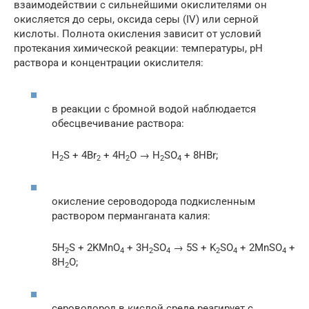
взаимодействии с сильнейшими окислителями он
окисляется до серы, оксида серы (IV) или серной
кислоты. Полнота окисления зависит от условий
протекания химической реакции: температуры, pH
раствора и концентрации окислителя:
в реакции с бромной водой наблюдается
обесцвечивание раствора:
H
S + 4Br
+ 4H
O → H
SO
+ 8HBr;
2
2
2
2
4
окисление сероводорода подкисленным
раствором перманганата калия:
5H
S + 2KMnO
+ 3H
SO
→ 5S + K
SO
+ 2MnSO
+
2
4
2
4
2
4
4
8H
O;
2
сероводород в кислой среде реагирует с