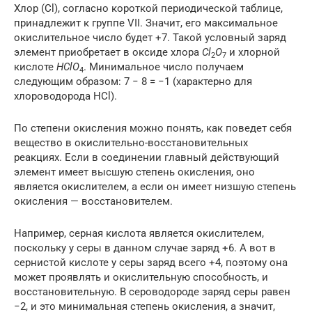
Хлор (Cl), согласно короткой периодической таблице,
принадлежит к группе VII. Значит, его максимальное
окислительное число будет +7. Такой условный заряд
элемент приобретает в оксиде хлора
Cl
O
и хлорной
2
7
кислоте
HClO
. Минимальное число получаем
4
следующим образом: 7 − 8 = −1 (характерно для
хлороводорода HCl).
По степени окисления можно понять, как поведет себя
вещество в окислительно-восстановительных
реакциях. Если в соединении главный действующий
элемент имеет высшую степень окисления, оно
является окислителем, а если он имеет низшую степень
окисления — восстановителем.
Например, серная кислота является окислителем,
поскольку у серы в данном случае заряд +6. А вот в
сернистой кислоте у серы заряд всего +4, поэтому она
может проявлять и окислительную способность, и
восстановительную. В сероводороде заряд серы равен
−2, и это минимальная степень окисления, а значит,