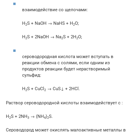
взаимодействие со щелочами:
H
S + NaOH → NaHS + H
O;
2
2
H
S + 2NaOH → Na
S + 2H
O;
2
2
2
сероводородная кислота может вступать в
реакции обмена с солями, если одним из
продуктов реакции будет нерастворимый
сульфид:
H
S + CuCl
→ CuS↓ + 2HCl.
2
2
Раствор сероводородной кислоты взаимодействует с :
H
S + 2NH
→ (NH
)
S.
2
3
4
2
Сероводород может окислять малоактивные металлы в