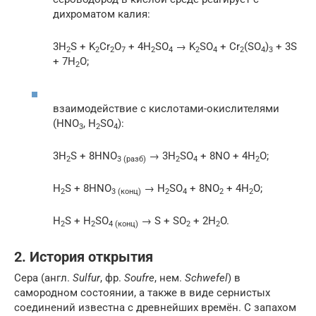
дихроматом калия:
3H
S + K
Cr
O
+ 4H
SO
→ K
SO
+ Cr
(SO
)
+ 3S
2
2
2
7
2
4
2
4
2
4
3
+ 7H
O;
2
взаимодействие с кислотами-окислителями
(HNO
, H
SO
):
3
2
4
3H
S + 8HNO
→ 3H
SO
+ 8NO + 4H
O;
2
3 (разб)
2
4
2
H
S + 8HNO
→ H
SO
+ 8NO
+ 4H
O;
2
3 (конц)
2
4
2
2
H
S + H
SO
→ S + SO
+ 2H
O.
2
2
4 (конц)
2
2
2. История открытия
Сера (англ.
Sulfur
, фр.
Soufre
, нем.
Schwefel
) в
самородном состоянии, а также в виде сернистых
соединений известна с древнейших времён. С запахом