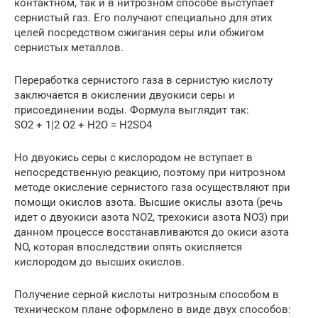
контактном, так и в нитрозном способе выступает
сернистый газ. Его получают специально для этих
целей посредством сжигания серы или обжигом
сернистых металлов.
Переработка сернистого газа в сернистую кислоту
заключается в окислении двуокиси серы и
присоединении воды. Формула выглядит так:
SO2 + 1|2 O2 + H2O = H2SO4
Но двуокись серы с кислородом не вступает в
непосредственную реакцию, поэтому при нитрозном
методе окисление сернистого газа осуществляют при
помощи окислов азота. Высшие окислы азота (речь
идет о двуокиси азота NO2, трехокиси азота NO3) при
данном процессе восстанавливаются до окиси азота
NO, которая впоследствии опять окисляется
кислородом до высших окислов.
Получение серной кислоты нитрозным способом в
техническом плане оформлено в виде двух способов: