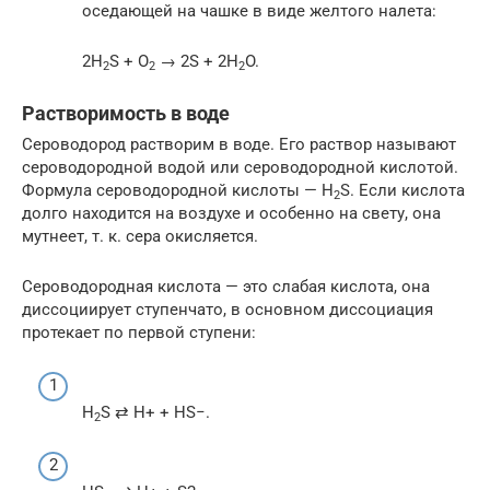
оседающей на чашке в виде желтого налета:
2H
S + O
→ 2S + 2H
O.
2
2
2
Растворимость в воде
Сероводород растворим в воде. Его раствор называют
сероводородной водой или сероводородной кислотой.
Формула сероводородной кислоты — H
S. Если кислота
2
долго находится на воздухе и особенно на свету, она
мутнеет, т. к. сера окисляется.
Сероводородная кислота — это слабая кислота, она
диссоциирует ступенчато, в основном диссоциация
протекает по первой ступени:
H
S ⇄ H+ + HS−.
2