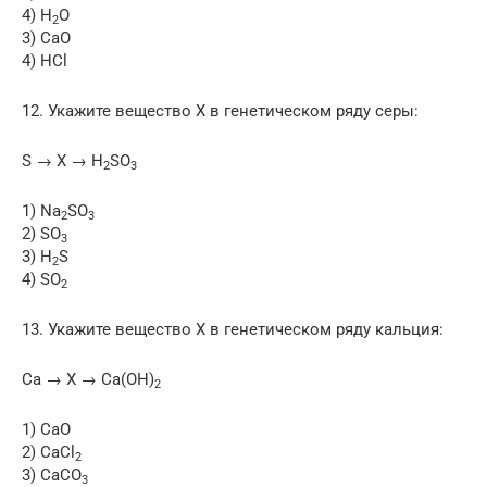
4) H
O
2
3) СаО
4) HCl
12. Укажите вещество Х в генетическом ряду серы:
S → Х → H
SO
2
3
1) Na
SO
2
3
2) SO
3
3) H
S
2
4) SO
2
13. Укажите вещество Х в генетическом ряду кальция:
Са → Х → Са(ОН)
2
1) СаО
2) CaCl
2
3) СаСO
3