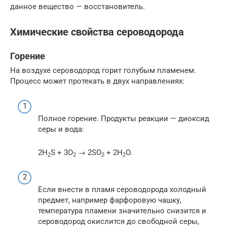
данное вещество — восстановитель.
Химические свойства сероводорода
Горение
На воздухе сероводород горит голубым пламенем.
Процесс может протекать в двух направлениях:
Полное горение. Продукты реакции — диоксид
серы и вода:
2H
S + 3O
→ 2SO
+ 2H
O.
2
2
2
2
Если внести в пламя сероводорода холодный
предмет, например фарфоровую чашку,
температура пламени значительно снизится и
сероводород окислится до свободной серы,