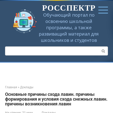
Перейти
РОССПЕКТР
к
контенту
Обучающий портал по
освоению школьной
программы, а также
развиващий материал для
школьников и студентов
Поиск:
Главная
»
Доклады
Основные причины схода лавин. причины
формирования и условия схода снежных лавин.
причины возникновения лавин
На чтение:
21 мин
Доклады