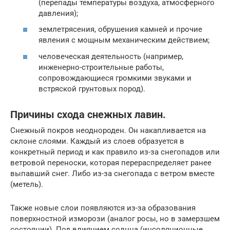
(перепады температуры воздуха, атмосферного
давления);
землетрясения, обрушения камней и прочие
явления с мощным механическим действием;
человеческая деятельность (например,
инженерно-строительные работы,
сопровождающиеся громкими звуками и
встряской грунтовых пород).
Причины схода снежных лавин.
Снежный покров неоднороден. Он накапливается на
склоне слоями. Каждый из слоев образуется в
конкретный период и как правило из-за снегопадов или
ветровой переноски, которая перераспределяет ранее
выпавший снег. Либо из-за снегопада с ветром вместе
(метель).
Также новые слои появляются из-за образования
поверхностной изморози (аналог росы, но в замерзшем
состоянии). Под влиянием солнца (инсоляционные