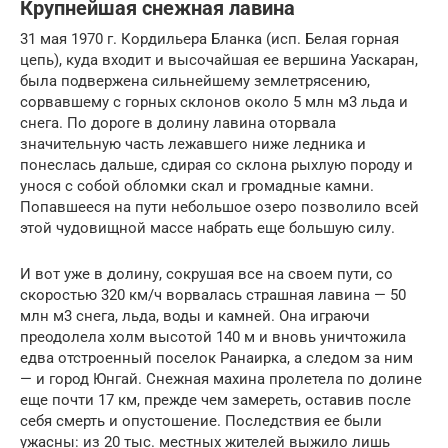
Крупнейшая снежная лавина
31 мая 1970 г. Кордильера Бланка (исп. Белая горная
цепь), куда входит и высочайшая ее вершина Уаскаран,
была подвержена сильнейшему землетрясению,
сорвавшему с горных склонов около 5 млн м3 льда и
снега. По дороге в долину лавина оторвала
значительную часть лежавшего ниже ледника и
понеслась дальше, сдирая со склона рыхлую породу и
унося с собой обломки скал и громадные камни.
Попавшееся на пути небольшое озеро позволило всей
этой чудовищной массе набрать еще большую силу.
И вот уже в долину, сокрушая все на своем пути, со
скоростью 320 км/ч ворвалась страшная лавина — 50
млн м3 снега, льда, воды и камней. Она играючи
преодолела холм высотой 140 м и вновь уничтожила
едва отстроенный поселок Ранаирка, а следом за ним
— и город Юнгай. Снежная махина пролетела по долине
еще почти 17 км, прежде чем замереть, оставив после
себя смерть и опустошение. Последствия ее были
ужасны: из 20 тыс. местных жителей выжило лишь