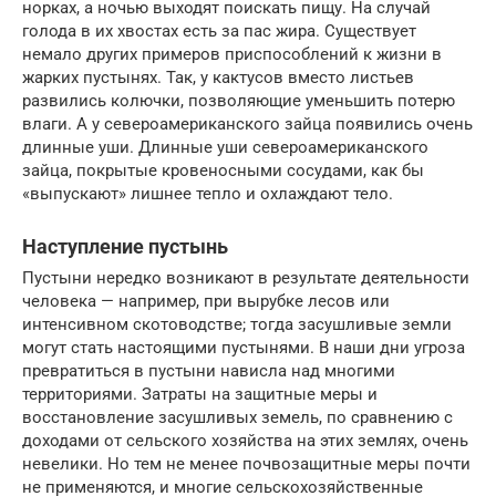
норках, а ночью выходят поискать пищу. На случай
голода в их хвостах есть за пас жира. Существует
немало других примеров приспособлений к жизни в
жарких пустынях. Так, у кактусов вместо листьев
развились колючки, позволяющие уменьшить потерю
влаги. А у североамериканского зайца появились очень
длинные уши. Длинные уши североамериканского
зайца, покрытые кровеносными сосудами, как бы
«выпускают» лишнее тепло и охлаждают тело.
Наступление пустынь
Пустыни нередко возникают в результате деятельности
человека — например, при вырубке лесов или
интенсивном скотоводстве; тогда засушливые земли
могут стать настоящими пустынями. В наши дни угроза
превратиться в пустыни нависла над многими
территориями. Затраты на защитные меры и
восстановление засушливых земель, по сравнению с
доходами от сельского хозяйства на этих землях, очень
невелики. Но тем не менее почвозащитные меры почти
не применяются, и многие сельскохозяйственные