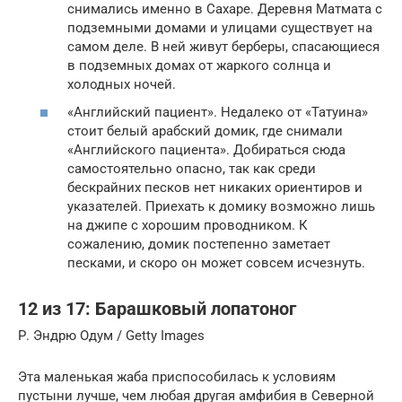
снимались именно в Сахаре. Деревня Матмата с
подземными домами и улицами существует на
самом деле. В ней живут берберы, спасающиеся
в подземных домах от жаркого солнца и
холодных ночей.
«Английский пациент». Недалеко от «Татуина»
стоит белый арабский домик, где снимали
«Английского пациента». Добираться сюда
самостоятельно опасно, так как среди
бескрайних песков нет никаких ориентиров и
указателей. Приехать к домику возможно лишь
на джипе с хорошим проводником. К
сожалению, домик постепенно заметает
песками, и скоро он может совсем исчезнуть.
12 из 17: Барашковый лопатоног
Р. Эндрю Одум / Getty Images
Эта маленькая жаба приспособилась к условиям
пустыни лучше, чем любая другая амфибия в Северной