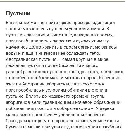
Пустыни
В пустынях можно найти яркие примеры адаптации
организмов к очень суровым условиям жизни. В
пустынях растения и животные, каждое по-своему,
приспосабливались к жаркому и сухому климату,
научились долго хранить в своем организме запасы
воды и пищи и интенсивнее охлаждать тело.
Австралийская пустыня — самая крупная в мире
песчаная пустыня после Сахары. Там много
разнообразнейших пустынных ландшафтов, зависящих
от особенностей климата и местных пород. Коренные
жители Австралии, аборигены, за тысячелетия
приспособились к условиям обитания в степи и
пустыне. Вплоть до недавнего времени группы
аборигенов вели традиционный кочевой образ жизни,
добывая пищу охотой и собирательством. У дерева
малга вместо листьев — увеличенные черенки,
благодаря которым его крона испаряет меньше влаги.
Сумчатые мыши прячутся от дневного зноя в глубоких