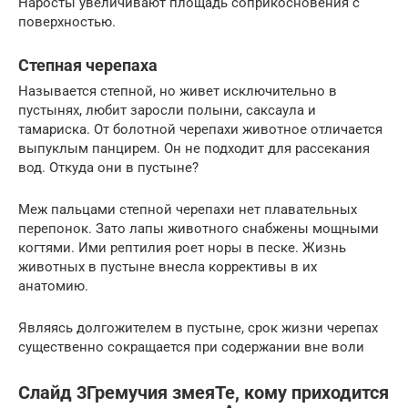
Наросты увеличивают площадь соприкосновения с
поверхностью.
Степная черепаха
Называется степной, но живет исключительно в
пустынях, любит заросли полыни, саксаула и
тамариска. От болотной черепахи животное отличается
выпуклым панцирем. Он не подходит для рассекания
вод. Откуда они в пустыне?
Меж пальцами степной черепахи нет плавательных
перепонок. Зато лапы животного снабжены мощными
когтями. Ими рептилия роет норы в песке. Жизнь
животных в пустыне внесла коррективы в их
анатомию.
Являясь долгожителем в пустыне, срок жизни черепах
существенно сокращается при содержании вне воли
Слайд 3Гремучия змеяТе, кому приходится