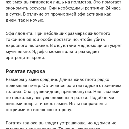
же змея вытягивается лишь на полметра. Это помогает
экономить ресурсы. Они необходимы рептилии 24 часа
в сутки. В отличие от прочих змей эфа активна как
днем, так и ночью.
Эфа ядовита. При небольших размерах животного
токсинов одной особи достаточно, чтобы убить
взрослого человека. В отсутствии медпомощи он умрет
мучительно. Яд эфы моментально разъедает
эритроциты крови.
Рогатая гадюка
Размеры у змеи средние. Длина животного редко
превышает метр. Отличается рогатая гадюка строением
головы. Она грушевидная, приплюснутая. Над глазами
по нескольку чешуек сложены в рожки. Подобными
шипами покрыт и хвост змеи. Иглы направлены
остриями во внешнюю сторону.
Рогатая гадюка выглядит устрашающе, но яд змеи не
смертелен для человека. Токсины животного