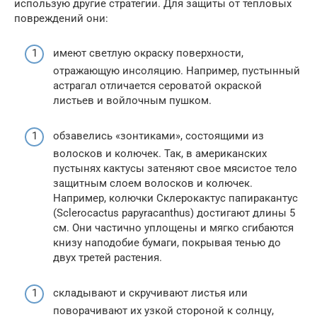
использую другие стратегии. Для защиты от тепловых
повреждений они:
имеют светлую окраску поверхности,
отражающую инсо­ляцию. Например, пустынный
астрагал отличается сероватой окраской
листьев и войлочным пушком.
обзавелись «зонтиками», состоящими из
волосков и колючек. Так, в американских
пустынях кактусы затеняют свое мясистое тело
защитным слоем волосков и колючек.
Например, колючки Склерокактус папиракантус
(Sclerocactus papyracanthus) достигают длины 5
см. Они частично уплощены и мягко сгибаются
книзу наподобие бумаги, покрывая тенью до
двух третей растения.
складывают и скручивают листья или
поворачивают их узкой стороной к солнцу,