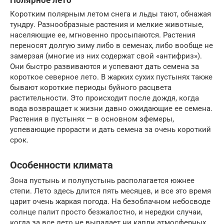
Полярное лето
Коротким полярным летом снега и льды тают, обнажая
тундру. Разнообразные растения и мелкие животные,
населяющие ее, мгновенно просыпаются. Растения
переносят долгую зиму либо в семенах, либо вообще не
замерзая (многие из них содержат свой «антифриз»).
Они быстро развиваются и успевают дать семена за
короткое северное лето. В жарких сухих пустынях также
бывают короткие периоды буйного расцвета
растительности. Это происходит после дождя, когда
вода возвращает к жизни давно ожидающие ее семена.
Растения в пустынях — в основном эфемеры,
успевающие прорасти и дать семена за очень короткий
срок.
Особенности климата
Зона пустынь и полупустынь располагается южнее
степи. Лето здесь длится пять месяцев, и все это время
царит очень жаркая погода. На безоблачном небосводе
солнце палит просто безжалостно, и нередки случаи,
когда за все лето не выпадает ни капли атмосферных