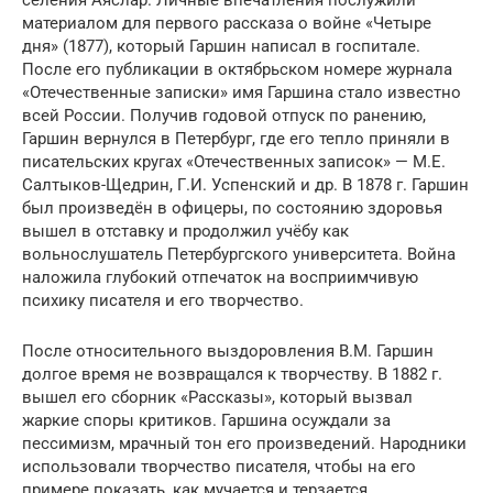
материалом для первого рассказа о войне «Четыре
дня» (1877), который Гаршин написал в госпитале.
После его публикации в октябрьском номере журнала
«Отечественные записки» имя Гаршина стало известно
всей России. Получив годовой отпуск по ранению,
Гаршин вернулся в Петербург, где его тепло приняли в
писательских кругах «Отечественных записок» — М.Е.
Салтыков-Щедрин, Г.И. Успенский и др. В 1878 г. Гаршин
был произведён в офицеры, по состоянию здоровья
вышел в отставку и продолжил учёбу как
вольнослушатель Петербургского университета. Война
наложила глубокий отпечаток на восприимчивую
психику писателя и его творчество.
После относительного выздоровления В.М. Гаршин
долгое время не возвращался к творчеству. В 1882 г.
вышел его сборник «Рассказы», который вызвал
жаркие споры критиков. Гаршина осуждали за
пессимизм, мрачный тон его произведений. Народники
использовали творчество писателя, чтобы на его
примере показать, как мучается и терзается