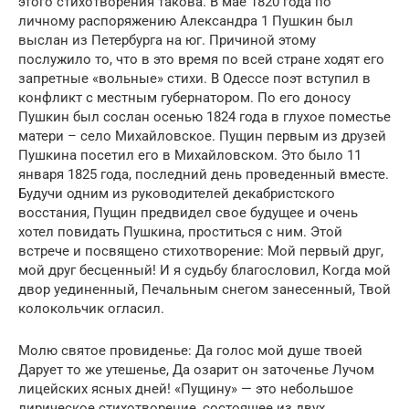
этого стихотворения такова. В мае 1820 года по
личному распоряжению Александра 1 Пушкин был
выслан из Петербурга на юг. Причиной этому
послужило то, что в это время по всей стране ходят его
запретные «вольные» стихи. В Одессе поэт вступил в
конфликт с местным губернатором. По его доносу
Пушкин был сослан осенью 1824 года в глухое поместье
матери – село Михайловское. Пущин первым из друзей
Пушкина посетил его в Михайловском. Это было 11
января 1825 года, последний день проведенный вместе.
Будучи одним из руководителей декабристского
восстания, Пущин предвидел свое будущее и очень
хотел повидать Пушкина, проститься с ним. Этой
встрече и посвящено стихотворение: Мой первый друг,
мой друг бесценный! И я судьбу благословил, Когда мой
двор уединенный, Печальным снегом занесенный, Твой
колокольчик огласил.
Молю святое провиденье: Да голос мой душе твоей
Дарует то же утешенье, Да озарит он заточенье Лучом
лицейских ясных дней! «Пущину» — это небольшое
лирическое стихотворение, состоящее из двух