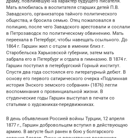
драму, повлиявшую на характер будущего писателя.
Мать влюбилась в воспитателя старших детей П.В.
Завадского, организатора тайного политического
общества, и бросила семью. Отец пожаловался в
полицию, после чего Завадского арестовали и сослали
в Петрозаводск по политическому обвинению. Мать
переехала в Петербург, чтобы навещать ссыльного. До
1864 г. Гаршин жил с отцом в имении близ г.
Старобельска Харьковской губернии, затем мать
забрала его в Петербург и отдала в гимназию. В 1874 г.
Гаршин поступил в петербургский Горный институт.
Спустя два года состоялся его литературный дебют. В
основу его первого сатирического очерка «Подлинная
история Энского земского собрания» (1876) легли
воспоминания о провинциальной жизни. В
студенческие годы Гаршин выступал в печати со
статьями о художниках-передвижниках.
В день объявления Россией войны Турции, 12 апреля
1877 г., Гаршин добровольцем вступил в действующую
армию. В августе был ранен в бою у болгарского
селения Аяслар. Личные впечатления послужили