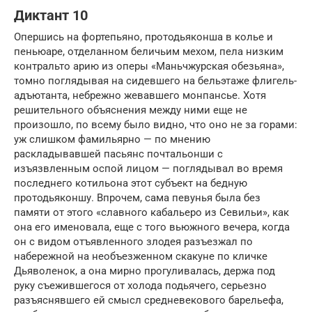
Диктант 10
Опершись на фортепьяно, протодьяконша в колье и
пеньюаре, отделанном беличьим мехом, пела низким
контральто арию из оперы «Маньчжурская обезьяна»,
томно поглядывая на сидевшего на бельэтаже флигель-
адъютанта, небрежно жевавшего монпансье. Хотя
решительного объяснения между ними еще не
произошло, по всему было видно, что оно не за горами:
уж слишком фамильярно — по мнению
раскладывавшей пасьянс почтальонши с
изъязвленным оспой лицом — поглядывал во время
последнего котильона этот субъект на бедную
протодьяконшу. Впрочем, сама певунья была без
памяти от этого «славного кабальеро из Севильи», как
она его именовала, еще с того вьюжного вечера, когда
он с видом отъявленного злодея разъезжал по
набережной на необъезженном скакуне по кличке
Дьяволенок, а она мирно прогуливалась, держа под
руку съежившегося от холода подьячего, серьезно
разъяснявшего ей смысл средневекового барельефа,