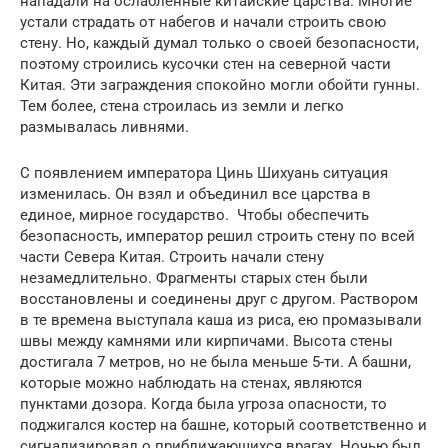
нападали на ослабленные китайские царства. Многие
устали страдать от набегов и начали строить свою
стену. Но, каждый думал только о своей безопасности,
поэтому строились кусочки стен на северной части
Китая. Эти заграждения спокойно могли обойти гунны.
Тем более, стена строилась из земли и легко
размывалась ливнями.
С появлением императора Цинь Шихуань ситуация
изменилась. Он взял и объединил все царства в
единое, мирное государство. Чтобы обеспечить
безопасность, император решил строить стену по всей
части Севера Китая. Строить начали стену
незамедлительно. Фрагменты старых стен были
восстановлены и соединены друг с другом. Раствором
в те времена выступала каша из риса, ею промазывали
швы между камнями или кирпичами. Высота стены
достигала 7 метров, но не была меньше 5-ти. А башни,
которые можно наблюдать на стенах, являются
пунктами дозора. Когда была угроза опасности, то
поджигался костер на башне, который соответственно и
сигнализировал о приближающихся врагах. Ночью был