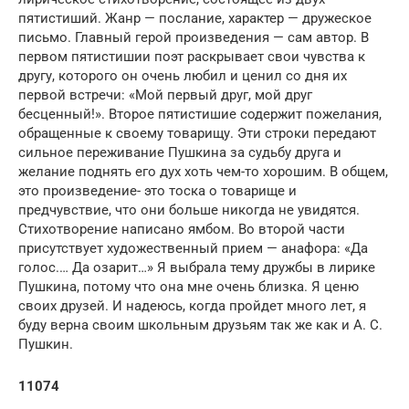
пятистиший. Жанр — послание, характер — дружеское
письмо. Главный герой произведения — сам автор. В
первом пятистишии поэт раскрывает свои чувства к
другу, которого он очень любил и ценил со дня их
первой встречи: «Мой первый друг, мой друг
бесценный!». Второе пятистишие содержит пожелания,
обращенные к своему товарищу. Эти строки передают
сильное переживание Пушкина за судьбу друга и
желание поднять его дух хоть чем-то хорошим. В общем,
это произведение- это тоска о товарище и
предчувствие, что они больше никогда не увидятся.
Стихотворение написано ямбом. Во второй части
присутствует художественный прием — анафора: «Да
голос.… Да озарит…» Я выбрала тему дружбы в лирике
Пушкина, потому что она мне очень близка. Я ценю
своих друзей. И надеюсь, когда пройдет много лет, я
буду верна своим школьным друзьям так же как и А. С.
Пушкин.
11074