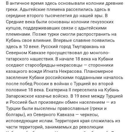
В античное время здесь основывали колонии древние
греки. Адыгейские племена расселились здесь в
середине второго тысячелетия до нашей эры. В
Средние века были основаны колонии генуэзских
купцов, поддерживавших связи с адыгейскими
племенами. Позже турки смогли распространить на
Кубань свое влияние. Впервые славяне появились
здесь в 10 веке. Русский город Тмутаракань на
Северном Кавказе просуществовал до монголо-
татарского нашествия. В начале 18 века на Кубани
оседают старообрядцы-некрасовцы — сторонники
казацкого вождя Игната Некрасова. Планомерное
заселение Кубани российскими подданными началось
после побед России в войнах с Турцией во второй
половине 18 века. Екатерина II переселила на Кубань
Запарожское казачье войско. В 19 веке между Турцией
и Россией был произведен обмен населением — из
Турции были выселены православные (греки и
болгары), из Северного Кавказа — черкесы,
исповедующие ислам. Территория края сложилась из
части территорий, занимаемых до революции