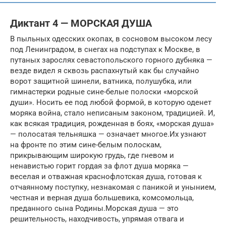
Диктант 4 — МОРСКАЯ ДУША
В пыльных одесских окопах, в сосновом высоком лесу
под Ленинградом, в снегах на подступах к Москве, в
путаных зарослях севастопольского горного дубняка —
везде видел я сквозь распахнутый как бы случайно
ворот защитной шинели, ватника, полушубка, или
гимнастерки родные сине-белые полоски «морской
души». Носить ее под любой формой, в которую оденет
моряка война, стало неписаным законом, традицией. И,
как всякая традиция, рожденная в боях, «морская душа»
— полосатая тельняшка — означает многое.Их узнают
на фронте по этим сине-белым полоскам,
прикрывающим широкую грудь, где гневом и
ненавистью горит гордая за флот душа моряка —
веселая и отважная краснофлотская душа, готовая к
отчаянному поступку, незнакомая с паникой и унынием,
честная и верная душа большевика, комсомольца,
преданного сына Родины.Морская душа — это
решительность, находчивость, упрямая отвага и