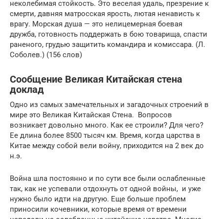
неколебимая стойкость. Это веселая удаль, презрение к
смерти, давняя матросская ярость, лютая ненависть к
врагу. Морская душа — это нелицемерная боевая
дружба, готовность поддержать в бою товарища, спасти
раненого, грудью защитить командира и комиссара. (Л.
Соболев.) (156 слов)
Сообщение Великая Китайская стена
доклад
Одно из самых замечательных и загадочных строений в
мире это Великая Китайская Стена. Вопросов
возникает довольно много. Как ее строили? Для чего?
Ее длина более 8500 тысяч км. Время, когда царства в
Китае между собой вели войну, приходится на 2 век до
н.э.
Война шла постоянно и по сути все были ослабленные
так, как не успевали отдохнуть от одной войны, и уже
нужно было идти на другую. Еще больше проблем
приносили кочевники, которые время от времени