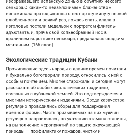
изображавшего испанскую донью в объятиях некоего
сеньора.С каким-то неизъяснимым блаженством
вспоминала протодьяконша с тех пор эту минуту первой
влюбленности и всякий раз, ложась спать, клала в
изголовье постели медальон с портретом флигель-
адъютанта, и, пряча свой копьеобразный нос в
кроличьем воротнике пеньюара, предавалась сладким
мечтаньям. (166 слов)
Экологические традиции Кубани
Проживающие здесь народы с давних времен почитали
и буквально боготворили природу, относились к ней с
особым почтением. Многие старожилы и сегодня могут
рассказать об особых экологических традициях,
связанных с кубанской землей. Это подтверждается и
многими историческими изданиями. Среди казачества
регулярно проводились сборы для поддержания
военной формы. Часть призываемых на них мужчин
регулярно направлялась, по указанию атамана станицы,
на выполнение мероприятий по защите окружающей
природы — профилактику пожаров, чистку и