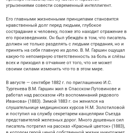
угрызениями совести современный интеллигент.
Его главными жизненными принципами становится
нравственный долг перед людьми, глубокое
сострадание к человеку, позже это находит отражение в
его произведениях. Он был убеждён в том, что писатель
должен не только разделять с людьми страдания, но и
принять на себя главную их долю. В. М. Гаршин ощущал
какую-то непомерную ответственность за боль и слёзы
всех и приходил в отчаяние от того, что не может
своими силами изменить что-то в этом мире.
В августе — сентябре 1882 г. по приглашению И.С.
Тургенева В.М. Гаршин жил в Спасском-Лутовинове и
работал над рассказом «Из воспоминаний рядового
Иванова» (1883). Зимой 1883 г. он женился на
слушательнице медицинских курсов Н.М. Золотиловой
и поступил на службу секретарем канцелярии Съезда
представителей железных дорог. Много душевных сил
писатель потратил на рассказ «Красный цветок» (1883),
в котором герой ценой собственной жизни уничтожает