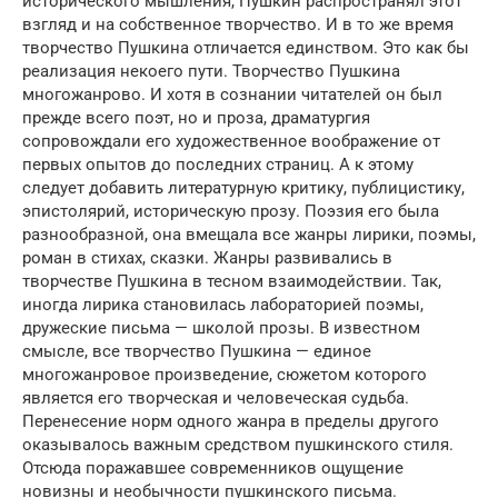
исторического мышления, Пушкин распространял этот
взгляд и на собственное творчество. И в то же время
творчество Пушкина отличается единством. Это как бы
реализация некоего пути. Творчество Пушкина
многожанрово. И хотя в сознании читателей он был
прежде всего поэт, но и проза, драматургия
сопровождали его художественное воображение от
первых опытов до последних страниц. А к этому
следует добавить литературную критику, публицистику,
эпистолярий, историческую прозу. Поэзия его была
разнообразной, она вмещала все жанры лирики, поэмы,
роман в стихах, сказки. Жанры развивались в
творчестве Пушкина в тесном взаимодействии. Так,
иногда лирика становилась лабораторией поэмы,
дружеские письма — школой прозы. В известном
смысле, все творчество Пушкина — единое
многожанровое произведение, сюжетом которого
является его творческая и человеческая судьба.
Перенесение норм одного жанра в пределы другого
оказывалось важным средством пушкинского стиля.
Отсюда поражавшее современников ощущение
новизны и необычности пушкинского письма.