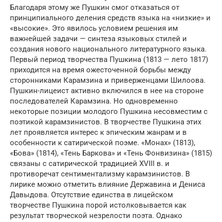
Благодаря этому же Пушкин смог отказаться от
принципиального деления средств языка на «низкие» и
«высокие». Это явилось условием решения им
важнейшей задачи — синтеза языковых стилей и
создания нового национального литературного языка.
Первый период творчества Пушкина (1813 — лето 1817)
приходится на время ожесточенной борьбы между
сторонниками Карамзина и приверженцами Шилоова.
Пушкин-лицеист активно включился в нее на стороне
последователей Карамзина. Но одновременно
некоторые позиции молодого Пушкина несовместим с
поэтикой карамзинистов. В творчестве Пушкина этих
лет проявляется интерес к эпическим жанрам и в
особенности к сатирической поэме. «Монах» (1813),
«Бова» (1814), «Тень Баркова» и «Тень Фонвизина» (1815)
связаны с сатирической традицией XVIII в. и
противоречат сентиментализму карамзинистов. В
лирике можно отметить влияние Державина и Дениса
Давыдова. Отсутствие единства в лицейском
творчестве Пушкина порой истолковывается как
результат творческой незрелости поэта. Однако