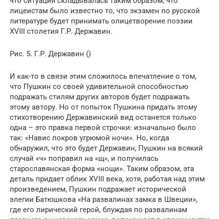
что ситуация складывалась таким образом, что
лицеистам было известно то, что экзамен по русской
литературе будет принимать олицетворение поэзии
XVIII столетия Г.Р. Державин.
Рис. 5. Г.Р. Державин ()
И как-то в связи этим сложилось впечатление о том,
что Пушкин со своей удивительной способностью
подражать стилям других авторов будет подражать
этому автору. Но от попыток Пушкина придать этому
стихотворению Державинский вид останется только
одна – это правка первой строчки: изначально было
так: «Навис покров угрюмой ночи». Но, когда
обнаружил, что это будет Державин, Пушкин на всякий
случай «ч» поправил на «щ», и получилась
старославянская форма «нощи». Таким образом, эта
деталь придает облик XVIII века, хотя, работая над этим
произведением, Пушкин подражает исторической
элегии Батюшкова «На развалинах замка в Швеции»,
где его лирический герой, блуждая по развалинам