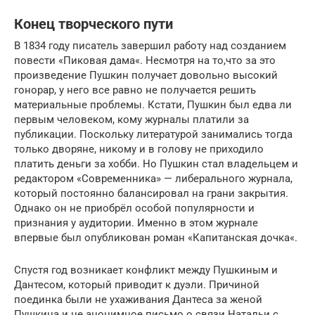
Конец творческого пути
В 1834 году писатель завершил работу над созданием
повести «Пиковая дама«. Несмотря на то,что за это
произведение Пушкин получает довольно высокий
гонорар, у него все равно не получается решить
материальные проблемы. Кстати, Пушкин был едва ли
первым человеком, кому журналы платили за
публикации. Поскольку литературой занимались тогда
только дворяне, никому и в голову не приходило
платить деньги за хобби. Но Пушкин стал владельцем и
редактором «Современника» — либерального журнала,
который постоянно балансировал на грани закрытия.
Однако он не приобрёл особой популярности и
признания у аудитории. Именно в этом журнале
впервые был опубликован роман «Капитанская дочка«.
Спустя год возникает конфликт между Пушкиным и
Дантесом, который приводит к дуэли. Причиной
поединка были не ухаживания Дантеса за женой
Пушкина и не анонимное письмо о связи Натальи с