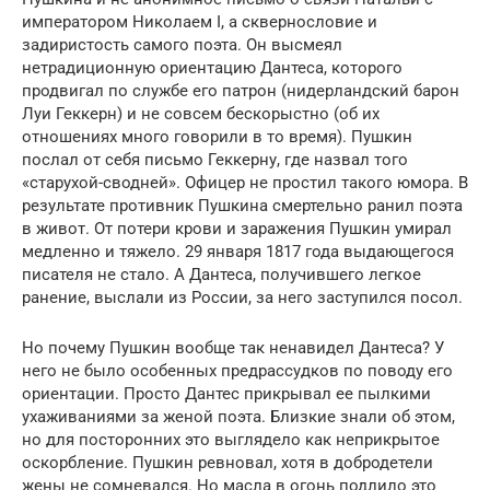
императором Николаем I, а сквернословие и
задиристость самого поэта. Он высмеял
нетрадиционную ориентацию Дантеса, которого
продвигал по службе его патрон (нидерландский барон
Луи Геккерн) и не совсем бескорыстно (об их
отношениях много говорили в то время). Пушкин
послал от себя письмо Геккерну, где назвал того
«старухой-сводней». Офицер не простил такого юмора. В
результате противник Пушкина смертельно ранил поэта
в живот. От потери крови и заражения Пушкин умирал
медленно и тяжело. 29 января 1817 года выдающегося
писателя не стало. А Дантеса, получившего легкое
ранение, выслали из России, за него заступился посол.
Но почему Пушкин вообще так ненавидел Дантеса? У
него не было особенных предрассудков по поводу его
ориентации. Просто Дантес прикрывал ее пылкими
ухаживаниями за женой поэта. Близкие знали об этом,
но для посторонних это выглядело как неприкрытое
оскорбление. Пушкин ревновал, хотя в добродетели
жены не сомневался. Но масла в огонь подлило это