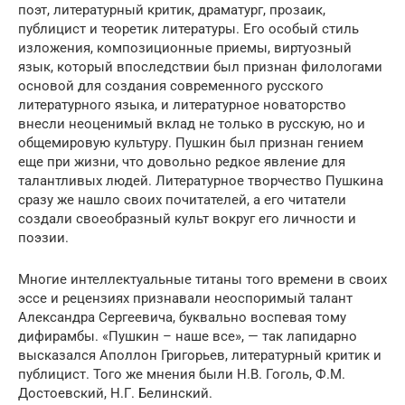
поэт, литературный критик, драматург, прозаик,
публицист и теоретик литературы. Его особый стиль
изложения, композиционные приемы, виртуозный
язык, который впоследствии был признан филологами
основой для создания современного русского
литературного языка, и литературное новаторство
внесли неоценимый вклад не только в русскую, но и
общемировую культуру. Пушкин был признан гением
еще при жизни, что довольно редкое явление для
талантливых людей. Литературное творчество Пушкина
сразу же нашло своих почитателей, а его читатели
создали своеобразный культ вокруг его личности и
поэзии.
Многие интеллектуальные титаны того времени в своих
эссе и рецензиях признавали неоспоримый талант
Александра Сергеевича, буквально воспевая тому
дифирамбы. «Пушкин – наше все», — так лапидарно
высказался Аполлон Григорьев, литературный критик и
публицист. Того же мнения были Н.В. Гоголь, Ф.М.
Достоевский, Н.Г. Белинский.