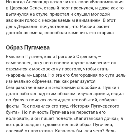
Но когда Александр начал читать свои «Воспоминания
в Царском Селе», старый поэт проснулся, и даже как-то
вытянулся на стуле, привстал и слушал молодой
звонкий голос с нескрываемым вниманием. В этот
день Державин почувствовал, что России растет
достойная смена, способная заменить его старика
Образ Пугачева
Емельян Пугачев, как и Григорий Отрепьев, —
самозванец, но у него совсем другое намерение: он
стремится к московскому престолу, чтобы стать
«народным» царем. Но эта его благородная по сути цель
изначально обречена, так как реализуется
безнравственными и жестокими способами. Пушкин
долго работал над этим образом: изучал архивы, ездил
по Уралу в поисках очевидцев тех событий, собирал
факты. Так появился его труд «История Пугачевского
бунта». Но личность Пугачева не перестала его
волновать, и он пишет повесть «Капитанская дочка», в
которой создает художественный образ Пугачева,
далекий от прототипа. Казалось бы, для чего? Ведь