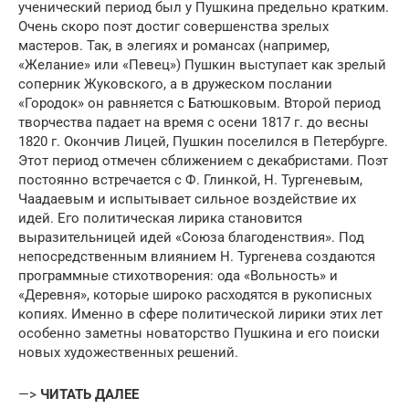
ученический период был у Пушкина предельно кратким.
Очень скоро поэт достиг совершенства зрелых
мастеров. Так, в элегиях и романсах (например,
«Желание» или «Певец») Пушкин выступает как зрелый
соперник Жуковского, а в дружеском послании
«Городок» он равняется с Батюшковым. Второй период
творчества падает на время с осени 1817 г. до весны
1820 г. Окончив Лицей, Пушкин поселился в Петербурге.
Этот период отмечен сближением с декабристами. Поэт
постоянно встречается с Ф. Глинкой, Н. Тургеневым,
Чаадаевым и испытывает сильное воздействие их
идей. Его политическая лирика становится
выразительницей идей «Союза благоденствия». Под
непосредственным влиянием Н. Тургенева создаются
программные стихотворения: ода «Вольность» и
«Деревня», которые широко расходятся в рукописных
копиях. Именно в сфере политической лирики этих лет
особенно заметны новаторство Пушкина и его поиски
новых художественных решений.
—>
ЧИТАТЬ ДАЛЕЕ