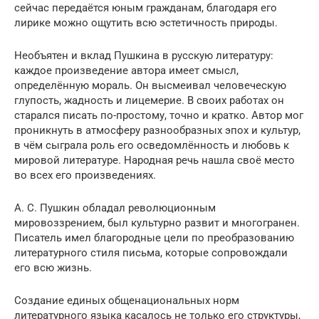
сейчас передаётся юным гражданам, благодаря его
лирике можно ощутить всю эстетичность природы.
Необъятен и вклад Пушкина в русскую литературу:
каждое произведение автора имеет смысл,
определённую мораль. Он высмеивал человеческую
глупость, жадность и лицемерие. В своих работах он
старался писать по-простому, точно и кратко. Автор мог
проникнуть в атмосферу разнообразных эпох и культур,
в чём сыграла роль его осведомлённость и любовь к
мировой литературе. Народная речь нашла своё место
во всех его произведениях.
А. С. Пушкин обладал революционным
мировоззрением, был культурно развит и многогранен.
Писатель имел благородные цели по преобразованию
литературного стиля письма, которые сопровождали
его всю жизнь.
Создание единых общенациональных норм
литературного языка касалось не только его структуры,