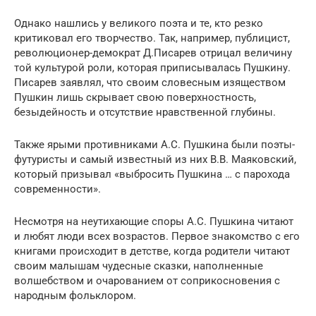
Однако нашлись у великого поэта и те, кто резко
критиковал его творчество. Так, например, публицист,
революционер-демократ Д.Писарев отрицал величину
той культурой роли, которая приписывалась Пушкину.
Писарев заявлял, что своим словесным изяществом
Пушкин лишь скрывает свою поверхностность,
безыдейность и отсутствие нравственной глубины.
Также ярыми противниками А.С. Пушкина были поэты-
футуристы и самый известный из них В.В. Маяковский,
который призывал «выбросить Пушкина … с парохода
современности».
Несмотря на неутихающие споры А.С. Пушкина читают
и любят люди всех возрастов. Первое знакомство с его
книгами происходит в детстве, когда родители читают
своим малышам чудесные сказки, наполненные
волшебством и очарованием от соприкосновения с
народным фольклором.