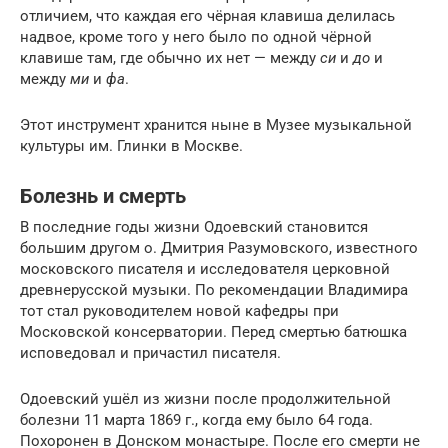
отличием, что каждая его чёрная клавиша делилась
надвое, кроме того у него было по одной чёрной
клавише там, где обычно их нет — между
си
и
до
и
между
ми
и
фа
.
Этот инструмент хранится ныне в Музее музыкальной
культуры им. Глинки в Москве.
Болезнь и смерть
В последние годы жизни Одоевский становится
большим другом о. Дмитрия Разумовского, известного
московского писателя и исследователя церковной
древнерусской музыки. По рекомендации Владимира
тот стал руководителем новой кафедры при
Московской консерватории. Перед смертью батюшка
исповедовал и причастил писателя.
Одоевский ушёл из жизни после продолжительной
болезни 11 марта 1869 г., когда ему было 64 года.
Похоронен в Донском монастыре. После его смерти не