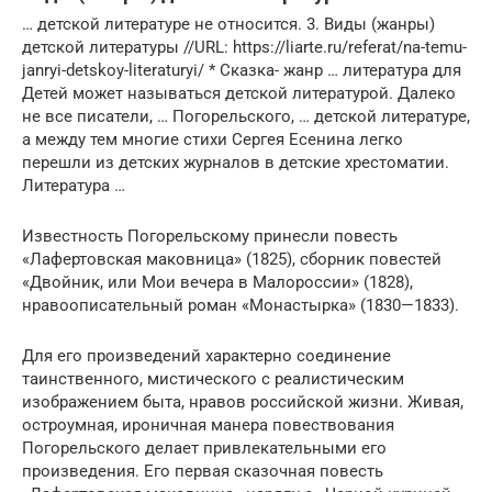
… детской литературе не относится. 3. Виды (жанры)
детской литературы //URL: https://liarte.ru/referat/na-temu-
janryi-detskoy-literaturyi/ * Сказка- жанр … литература для
Детей может называться детской литературой. Далеко
не все писатели, … Погорельского, … детской литературе,
а между тем многие стихи Сергея Есенина легко
перешли из детских журналов в детские хрестоматии.
Литература …
Известность Погорельскому принесли повесть
«Лафертовская маковница» (1825), сборник повестей
«Двойник, или Мои вечера в Малороссии» (1828),
нравоописательный роман «Монастырка» (1830—1833).
Для его произведений характерно соединение
таинственного, мистического с реалистическим
изображением быта, нравов российской жизни. Живая,
остроумная, ироничная манера повествования
Погорельского делает привлекательными его
произведения. Его первая сказочная повесть