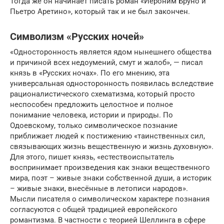
Тогда же он начинает писать роман «Иероним Бруно и
Пьетро Аретино», который так и не был закончен.
Символизм «Русских ночей»
«Односторонность является ядом нынешнего общества
и причиной всех недоумений, смут и жалоб», — писал
князь в «Русских ночах». По его мнению, эта
универсальная односторонность появилась вследствие
рационалистического схематизма, который просто
неспособен предложить целостное и полное
понимание человека, истории и природы. По
Одоевскому, только символическое познание
приближает людей к постижению «таинственных сил,
связывающих жизнь вещественную и жизнь духовную».
Для этого, пишет князь, «естествоиспытатель
воспринимает произведения как знаки вещественного
мира, поэт – живые знаки собственной души, а историк
– живые знаки, внесённые в летописи народов».
Мысли писателя о символическом характере познания
согласуются с общей традицией европейского
романтизма. В частности с теорией Шеллинга в сфере