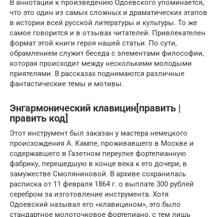
В аннотации к произведению Одоевского упоминается,
что это один из самых сложных и драматических этапов
в истории всей русской литературы и культуры. То же
самое говорится и в отзывах читателей. Привлекателен
формат этой книги героя нашей статьи. По сути,
обрамлением служит беседа с элементами философии,
которая происходит между несколькими молодыми
приятелями. В рассказах поднимаются различные
фантастические темы и мотивы.
Энгармонический клавицин[править |
править код]
Этот инструмент был заказан у мастера немецкого
происхождения А. Кампе, проживавшего в Москве и
содержавшего в Газетном переулке фортепианную
фабрику, перешедшую в конце века к его дочери, в
замужестве Смоляниновой. В архиве сохранилась
расписка от 11 февраля 1864 г. о выплате 300 рублей
серебром за изготовление инструмента. Хотя
Одоевский называл его «клавицином», это было
стандартное молоточковое фортепиано, с тем лишь