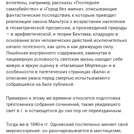
вплетены, например, рассказы «Последнее
самоубийство» и «Город без имени», описывающие
фантастические последствия, к которым приводит
реализация закона Мальтуса о возрастании населения
в геометрической прогрессии, а произведений природы
— в арифметической, и теории Бентама, кладущую в
основание всех человеческих действий исключительно
начало полезного, как цель и как движущую силу.
Лишённая внутреннего содержания, замкнутая в
лицемерную условность светская жизнь находит себе
живую и яркую оценку в «Насмешке Мертвеца» и в
особенности в патетических страницах «Бала» и
описании ужаса перед смертью испытываемого
собравшейся на бале публикой.
Примерно к этому же времени относится подготовка
трёхтомника собрания сочинений, также увидевшего
свет в г. и остающегося до сих пор не переизданным.
Тогда же в 1840-е гг. Одоевский постепенно меняет своё
мировоззрение: он разочаровывается в мистицизме,