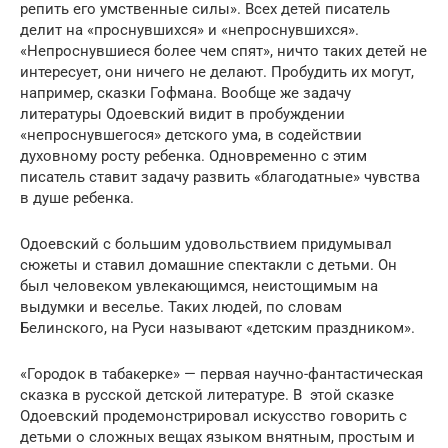
репить его умственные силы». Всех детей писатель
делит на «проснувшихся» и «непроснувшихся».
«Непроснувшиеся бо­лее чем спят», ничто таких детей не
интересует, они ничего не делают. Пробудить их могут,
например, сказки Гофмана. Вообще же задачу
литературы Одоевский видит в пробужде­нии
«непроснувшегося» детского ума, в содействии
духовно­му росту ребенка. Одновременно с этим
писатель ставит за­дачу развить «благодатные» чувства
в душе ребенка.
Одо­евский с большим удовольствием придумывал
сюжеты и ста­вил домашние спектакли с детьми. Он
был человеком увле­кающимся, неистощимым на
выдумки и веселье. Таких лю­дей, по словам
Белинского, на Руси называют «детским праздником».
«Городок в табакерке» — первая научно-фантастическая
сказка в русской детской литературе. В этой сказке
Одоевский продемонстрировал искусство говорить с
детьми о сложных вещах языком внятным, простым и