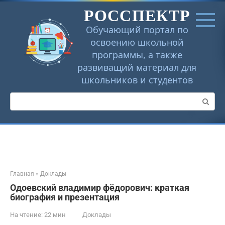
Перейти
РОССПЕКТР
к
контенту
Обучающий портал по
освоению школьной
программы, а также
развиващий материал для
школьников и студентов
Поиск:
Главная
»
Доклады
Одоевский владимир фёдорович: краткая
биография и презентация
На чтение:
22 мин
Доклады