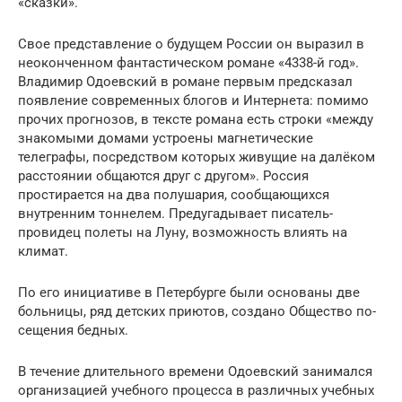
«сказки».
Свое представление о будущем России он выразил в
не­оконченном фантастическом романе «4338-й год».
Владимир Одоевский в романе первым предсказал
появление современных блогов и Интернета: помимо
прочих прогнозов, в тексте романа есть строки «между
знакомыми домами устроены магнетические
телеграфы, посредством которых живущие на далёком
расстоянии общаются друг с другом». Россия
простирается на два полуша­рия, сообщающихся
внутренним тоннелем. Предугадывает писатель-
провидец полеты на Луну, возможность влиять на
климат.
По его инициативе в Петербурге были основа­ны две
больницы, ряд детских приютов, создано Общество по­
сещения бедных.
В течение дли­тельного времени Одоевский занимался
организа­цией учебного процесса в различных учебных