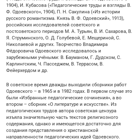
1904), И. Кубасова («Педагогические труды и взгляды В.
Ф. Одоевского», 1904), П. Н. Сакулина («Из истории
русского романтизма. Князь В. Ф. Одоевский», 1913),
российских исследователей советского и
постсоветского периодов М. А. Турьян, В. И. Сахарова, В.
Я. Струминского, О. Д. Голубевой, Е. Мещериной, С.
Николаевой и других. Творчество Владимира
Фёдоровича Одоевского исследовалось и
зарубежными учёными: В. Бауманом, Г. Дудском, С.
Карлингским, Ч. Пасседжем, В. Террасом, В.
Фейерхердом и др.
В советское время дважды выходили сборники работ
Одоевского – в 1965 и в 1982 годах. В первом случае это
были «Избранные педагогические сочинения», а во
втором – сборник «О литературе и искусстве». Из
педагогических трудов автора советская цензура
изъяла значительную часть текстов религиозного
содержания, однако и имеющегося достаточно для
создания представления о христианской
направленности педагогических идей Одоевского.