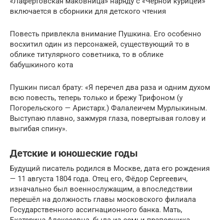
«Лафертовская маковница» наряду с «Черной курицей»
включается в сборники для детского чтения
Повесть привлекла внимание Пушкина. Его особенно
восхитил один из персонажей, существующий то в
облике титулярного советника, то в облике
бабушкиного кота
Пушкин писал брату: «Я перечел два раза и одним духом
всю повесть, теперь только и брежу Трифоном (у
Погорельского — Аристарх.) Фалалеичем Мурлыкиным.
Выступаю плавно, зажмуря глаза, повертывая голову и
выгибая спину».
Детские и юношеские годы
Будущий писатель родился в Москве, дата его рождения
— 11 августа 1804 года. Отец его, Фёдор Сергеевич,
изначально был военнослужащим, а впоследствии
перешёл на должность главы московского филиала
Государственного ассигнационного банка. Мать,
Екатерина Алексеевна, была из семьи прапорщика.