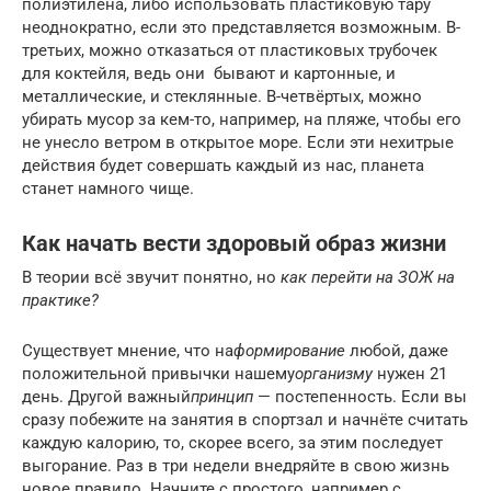
полиэтилена, либо использовать пластиковую тару
неоднократно, если это представляется возможным. В-
третьих, можно отказаться от пластиковых трубочек
для коктейля, ведь они бывают и картонные, и
металлические, и стеклянные. В-четвёртых, можно
убирать мусор за кем-то, например, на пляже, чтобы его
не унесло ветром в открытое море. Если эти нехитрые
действия будет совершать каждый из нас, планета
станет намного чище.
Как начать вести здоровый образ жизни
В теории всё звучит понятно, но
как перейти на ЗОЖ на
практике?
Существует мнение, что на
формирование
любой, даже
положительной привычки нашему
организму
нужен 21
день. Другой важный
принцип
— постепенность. Если вы
сразу побежите на занятия в спортзал и начнёте считать
каждую калорию, то, скорее всего, за этим последует
выгорание. Раз в три недели внедряйте в свою жизнь
новое правило. Начните с простого, например с