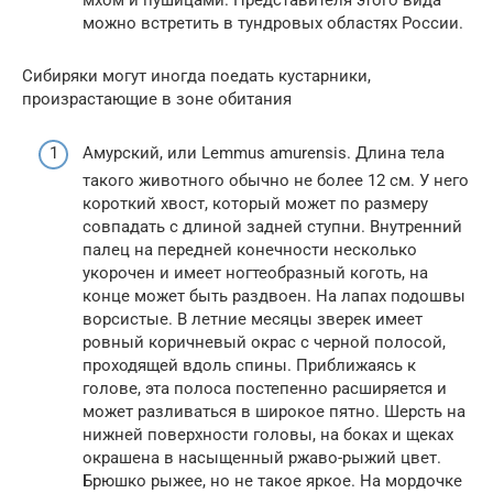
мхом и пушицами. Представителя этого вида
можно встретить в тундровых областях России.
Сибиряки могут иногда поедать кустарники,
произрастающие в зоне обитания
Амурский, или Lemmus amurensis. Длина тела
такого животного обычно не более 12 см. У него
короткий хвост, который может по размеру
совпадать с длиной задней ступни. Внутренний
палец на передней конечности несколько
укорочен и имеет ногтеобразный коготь, на
конце может быть раздвоен. На лапах подошвы
ворсистые. В летние месяцы зверек имеет
ровный коричневый окрас с черной полосой,
проходящей вдоль спины. Приближаясь к
голове, эта полоса постепенно расширяется и
может разливаться в широкое пятно. Шерсть на
нижней поверхности головы, на боках и щеках
окрашена в насыщенный ржаво-рыжий цвет.
Брюшко рыжее, но не такое яркое. На мордочке