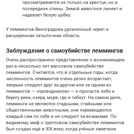
просматривается не только на крестце, но и
посередине спины. Зимой животное линяет и
надевает белую шубку.
У леммингов Виноградова удлиненный череп и
расширенная затылочная область
Заблуждение о самоубийстве леммингов
Очень распространено представление о возникающем
раз в несколько лет массовом самоубийстве
леммингов. Считается, что в отдельные годы, когда
численность леммингов очень резко возрастает,
зверьки следуют друг за другом или за одним из
леммингов — «проводником» — к пропасти либо к
берегу реки, озера, моря, где и гибнут. На самом деле,
лемминги не являются стадными, стайными или
общественными животными, они перемещаются
каждый сам по себе и не следуют за вожаками. По-
видимому, миф о групповом самоубийстве леммингов
был создан ещё в XIX веке, когда учёные заметили