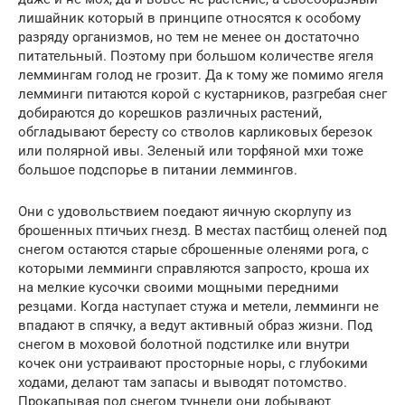
лишайник который в принципе относятся к особому
разряду организмов, но тем не менее он достаточно
питательный. Поэтому при большом количестве ягеля
леммингам голод не грозит. Да к тому же помимо ягеля
лемминги питаются корой с кустарников, разгребая снег
добираются до корешков различных растений,
обгладывают бересту со стволов карликовых березок
или полярной ивы. Зеленый или торфяной мхи тоже
большое подспорье в питании леммингов.
Они с удовольствием поедают яичную скорлупу из
брошенных птичьих гнезд. В местах пастбищ оленей под
снегом остаются старые сброшенные оленями рога, с
которыми лемминги справляются запросто, кроша их
на мелкие кусочки своими мощными передними
резцами. Когда наступает стужа и метели, лемминги не
впадают в спячку, а ведут активный образ жизни. Под
снегом в моховой болотной подстилке или внутри
кочек они устраивают просторные норы, с глубокими
ходами, делают там запасы и выводят потомство.
Прокапывая под снегом туннели они добывают