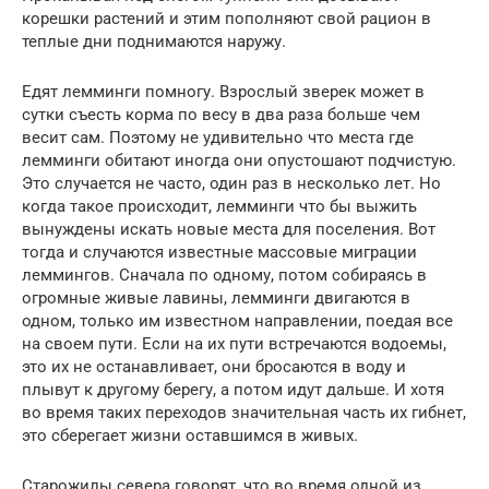
корешки растений и этим пополняют свой рацион в
теплые дни поднимаются наружу.
Едят лемминги помногу. Взрослый зверек может в
сутки съесть корма по весу в два раза больше чем
весит сам. Поэтому не удивительно что места где
лемминги обитают иногда они опустошают подчистую.
Это случается не часто, один раз в несколько лет. Но
когда такое происходит, лемминги что бы выжить
вынуждены искать новые места для поселения. Вот
тогда и случаются известные массовые миграции
леммингов. Сначала по одному, потом собираясь в
огромные живые лавины, лемминги двигаются в
одном, только им известном направлении, поедая все
на своем пути. Если на их пути встречаются водоемы,
это их не останавливает, они бросаются в воду и
плывут к другому берегу, а потом идут дальше. И хотя
во время таких переходов значительная часть их гибнет,
это сберегает жизни оставшимся в живых.
Старожилы севера говорят, что во время одной из