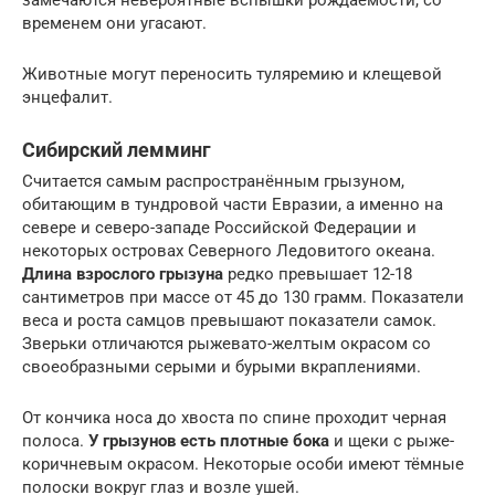
замечаются невероятные вспышки рождаемости, со
временем они угасают.
Животные могут переносить туляремию и клещевой
энцефалит.
Сибирский лемминг
Считается самым распространённым грызуном,
обитающим в тундровой части Евразии, а именно на
севере и северо-западе Российской Федерации и
некоторых островах Северного Ледовитого океана.
Длина взрослого грызуна
редко превышает 12-18
сантиметров при массе от 45 до 130 грамм. Показатели
веса и роста самцов превышают показатели самок.
Зверьки отличаются рыжевато-желтым окрасом со
своеобразными серыми и бурыми вкраплениями.
От кончика носа до хвоста по спине проходит черная
полоса.
У грызунов есть плотные бока
и щеки с рыже-
коричневым окрасом. Некоторые особи имеют тёмные
полоски вокруг глаз и возле ушей.