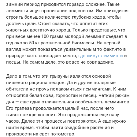
зимний период приходится гораздо сложнее. Такие
лемминги ищут пропитание под снегом. Им приходится
строить большое количество глубоких ходов, чтобы
достичь цели. Стоит сказать, что аппетит этих
животных достаточно хорош. Только представьте, что
при весе менее 100 грамм молодой лемминг съедает в
год около 50 кг растительной биомассы. На первый
взгляд может показаться удивительным то факт,что в
природе часто совпадает место,
где живут лемминги
и
песцы. На самом деле, это вовсе не совпадение.
Дело в том, что эти грызуны являются основой
пищевого рациона песцов. Да и другие полярные
обитатели не прочь полакомиться леммингами. К ним
относятся белая сова, горностай и песец. Четкий режим
дня — еще одна отличительная особенность леммингов.
Его трапеза продолжается целый час, после чего
животное крепко спит. Это продолжается еще пару
часов. Далее эти процессы повторяются. А еще нужно
найти время, чтобы найти съедобные растения и
произвести на свет потомство.