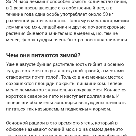
За 24 часа лемминг способен съесть количество пищи,
в 2 раза превышающее его собственный вес, а в
течение года одна особь употребляет около 50 кг
различной растительности. Поэтому в местах кормежки
леммингов мхи, лишайники и другие почвопокровные
растения бывают значительно выедены, но, тем не
менее, флора тундры очень быстро восстанавливается.
Чем они питаются зимой?
Уже в августе буйная растительность гибнет и осенью
тундра остается покрыта пожухлой травой, а местами
становится почти голой. Только в низменных местах
сохраняются площади покрыты лишайником. Теперь
меню леммингов значительно сокращается. Кончается
короткое северное лето и наступает долгая зима. И
теперь эти аборигены заполярья вынуждены начинать
питаться так называемым подножным кормом.
Основной рацион в это время это ягель, который в
обиходе называют олений мох, но на самом деле это
даже и не мох, да и вовсе не растение, а своеобразный