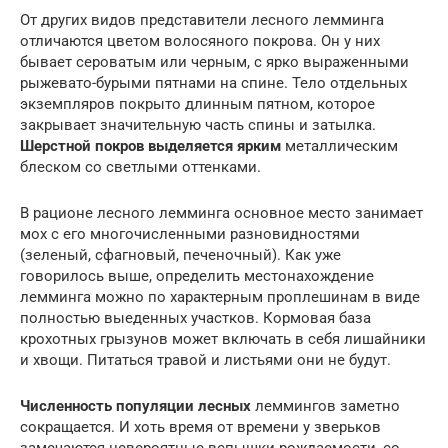
От других видов представители лесного лемминга
отличаются цветом волосяного покрова. Он у них
бывает сероватым или черным, с ярко выраженными
рыжевато-бурыми пятнами на спине. Тело отдельных
экземпляров покрыто длинным пятном, которое
закрывает значительную часть спины и затылка.
Шерстной покров выделяется ярким
металлическим
блеском со светлыми оттенками.
В рационе лесного лемминга основное место занимает
мох с его многочисленными разновидностями
(зеленый, сфагновый, печеночный). Как уже
говорилось выше, определить местонахождение
лемминга можно по характерным проплешинам в виде
полностью выеденных участков. Кормовая база
крохотных грызунов может включать в себя лишайники
и хвощи. Питаться травой и листьями они не будут.
Численность популяции лесных
леммингов заметно
сокращается. И хоть время от времени у зверьков