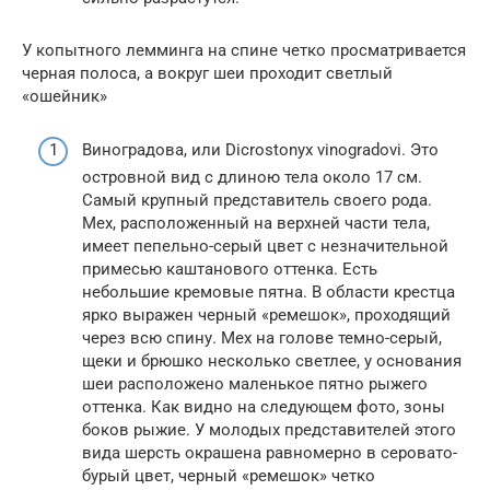
У копытного лемминга на спине четко просматривается
черная полоса, а вокруг шеи проходит светлый
«ошейник»
Виноградова, или Dicrostonyx vinogradovi. Это
островной вид с длиною тела около 17 см.
Самый крупный представитель своего рода.
Мех, расположенный на верхней части тела,
имеет пепельно-серый цвет с незначительной
примесью каштанового оттенка. Есть
небольшие кремовые пятна. В области крестца
ярко выражен черный «ремешок», проходящий
через всю спину. Мех на голове темно-серый,
щеки и брюшко несколько светлее, у основания
шеи расположено маленькое пятно рыжего
оттенка. Как видно на следующем фото, зоны
боков рыжие. У молодых представителей этого
вида шерсть окрашена равномерно в серовато-
бурый цвет, черный «ремешок» четко