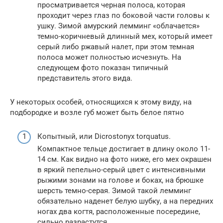
просматривается черная полоса, которая
проходит через глаз по боковой части головы к
ушку. Зимой амурский лемминг «облачается»
темно-коричневый длинный мех, который имеет
серый либо ржавый налет, при этом темная
полоса может полностью исчезнуть. На
следующем фото показан типичный
представитель этого вида.
У некоторых особей, относящихся к этому виду, на
подбородке и возле губ может быть белое пятно
Копытный, или Dicrostonyx torquatus.
Компактное тельце достигает в длину около 11-
14 см. Как видно на фото ниже, его мех окрашен
в яркий пепельно-серый цвет с интенсивными
рыжими зонами на голове и боках, на брюшке
шерсть темно-серая. Зимой такой лемминг
обязательно наденет белую шубку, а на передних
ногах два когтя, расположенные посередине,
сильно разрастутся.