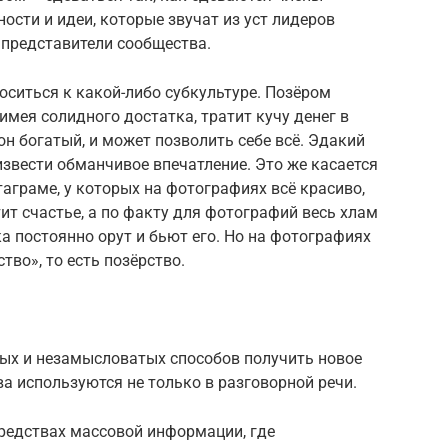
ости и идеи, которые звучат из уст лидеров
т представители сообщества.
оситься к какой-либо субкультуре. Позёром
имея солидного достатка, тратит кучу денег в
он богатый, и может позволить себе всё. Эдакий
звести обманчивое впечатление. Это же касается
таграме, у которых на фотографиях всё красиво,
тит счастье, а по факту для фотографий весь хлам
нка постоянно орут и бьют его. Но на фотографиях
тво», то есть позёрство.
тых и незамысловатых способов получить новое
а используются не только в разговорной речи.
средствах массовой информации, где