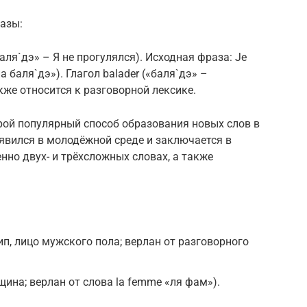
азы:
 баля`дэ» – Я не прогулялся). Исходная фраза: Je
па баля`дэ»). Глагол balader («баля`дэ» –
кже относится к разговорной лексике.
орой популярный способ образования новых слов в
явился в молодёжной среде и заключается в
нно двух- и трёхсложных словах, а также
тип, лицо мужского пола; верлан от разговорного
щина; верлан от слова la femme «ля фам»).