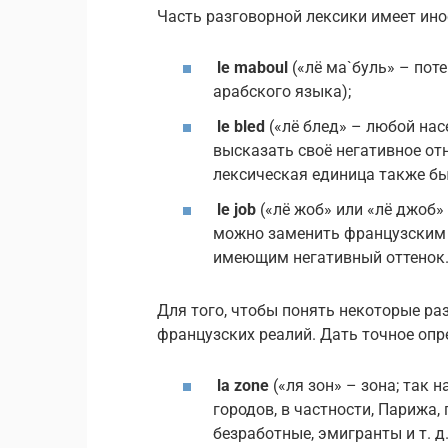
Часть разговорной лексики имеет ин
le maboul
(«лё ма`буль» – пот
арабского языка);
le bled
(«лё блед» – любой нас
высказать своё негативное от
лексическая единица также бы
le job
(«лё жоб» или «лё джоб» 
можно заменить французским сл
имеющим негативный оттенок
Для того, чтобы понять некоторые ра
французских реалий. Дать точное опр
la zone
(«ля зон» – зона; так
городов, в частности, Парижа,
безработные, эмигранты и т. д.