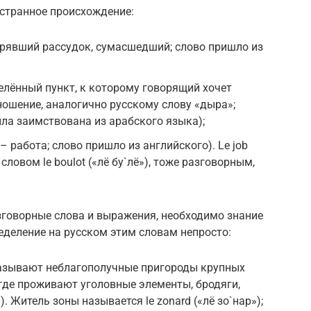
остранное происхождение:
ерявший рассудок, сумасшедший; слово пришло из
елённый пункт, к которому говорящий хочет
ношение, аналогично русскому слову «дыра»;
ла заимствована из арабского языка);
– работа; слово пришло из английского). Le job
овом le boulot («лё бу`лё»), тоже разговорным,
.
зговорные слова и выражения, необходимо знание
еделение на русском этим словам непросто:
 называют неблагополучные пригороды крупных
 где проживают уголовные элементы, бродяги,
). Житель зоны называется le zonard («лё зо`нар»);