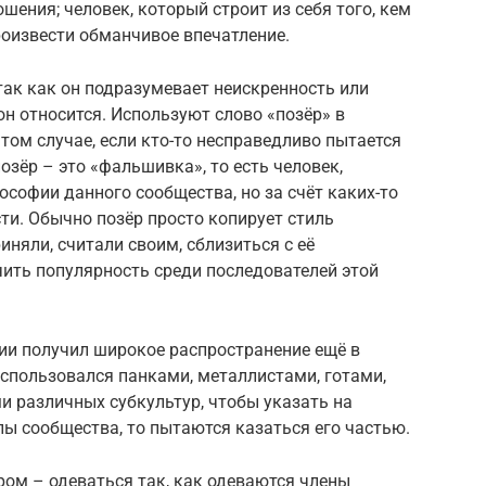
ошения; человек, который строит из себя того, кем
произвести обманчивое впечатление.
так как он подразумевает неискренность или
он относится. Используют слово «позёр» в
том случае, если кто-то несправедливо пытается
позёр – это «фальшивка», то есть человек,
ософии данного сообщества, но за счёт каких-то
сти. Обычно позёр просто копирует стиль
иняли, считали своим, сблизиться с её
ить популярность среди последователей этой
ии получил широкое распространение ещё в
 использовался панками, металлистами, готами,
и различных субкультур, чтобы указать на
ы сообщества, то пытаются казаться его частью.
ом – одеваться так, как одеваются члены