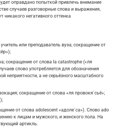
будет оправдано попыткой привлечь внимание
тве случаев разговорные слова и выражения,
ут никакого негативного оттенка
учитель или преподаватель вуза; сокращение от
сёр»);
а; сокращение от слова la catastrophe («ля
случаев слово употребляется для обозначения
ой неприятности, а не серьёзного масштабного
вокация; сокращение от слова «ля провокя`сьё»;
);
ащение от слова adolescent «адоле`са»). Слово ado
ению к лицам и мужского, и женского пола. На
твующий артикль.