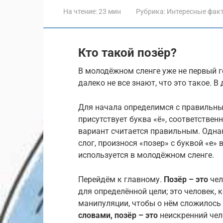
На чтение:
23 мин
Рубрика:
Интересные фак
Кто такой позёр?
В молодёжном сленге уже не первый го
далеко не все знают, что это такое. В
Для начала определимся с правильны
присутствует буква «ё», соответствен
вариант считается правильным. Одна
слог, произнося «позер» с буквой «е» 
используется в молодёжном сленге.
Перейдём к главному.
Позёр – это
чел
для определённой цели; это человек,
манипуляции, чтобы о нём сложилось
словами, позёр – это
неискренний чел