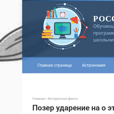
Перейти
к
РОС
контенту
Обучающ
программ
школьник
Главная страница
Астрономия
Главная
»
Интересные факты
Позер ударение на о э