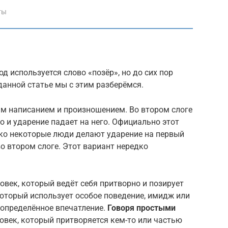
ты
д используется слово «позёр», но до сих пор
 данной статье мы с этим разберёмся.
м написанием и произношением. Во втором слоге
но и ударение падает на него. Официально этот
ко некоторые люди делают ударение на первый
во втором слоге. Этот вариант нередко
овек, который ведёт себя притворно и позирует
 который использует особое поведение, имидж или
 определённое впечатление.
Говоря простыми
овек, который притворяется кем-то или частью