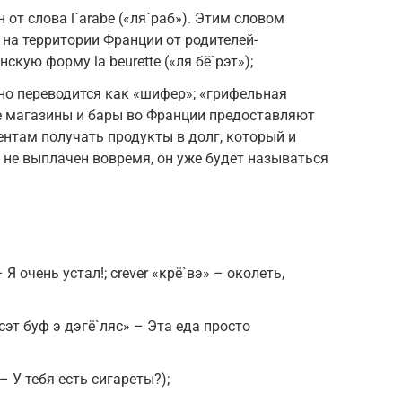
н от слова l`arabe («ля`раб»). Этим словом
на территории Франции от родителей-
скую форму la beurette («ля бё`рэт»);
вно переводится как «шифер»; «грифельная
е магазины и бары во Франции предоставляют
нтам получать продукты в долг, который и
лг не выплачен вовремя, он уже будет называться
 Я очень устал!; crever «крё`вэ» – околеть,
«сэт буф э дэгё`ляс» – Эта еда просто
– У тебя есть сигареты?);