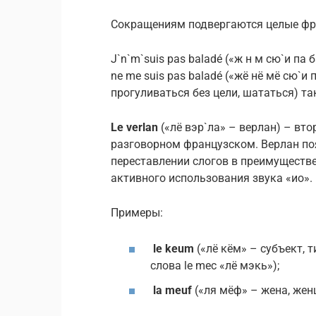
Сокращениям подвергаются целые фр
J`n`m`suis pas baladé («ж н м сю`и па
ne me suis pas baladé («жё нё мё сю`и 
прогуливаться без цели, шататься) та
Le verlan
(«лё вэр`ла» – верлан) – вт
разговорном французском. Верлан по
переставлении слогов в преимуществе
активного использования звука «ио».
Примеры:
le keum
(«лё кём» – субъект, 
слова le mec «лё мэкь»);
la meuf
(«ля мёф» – жена, жен