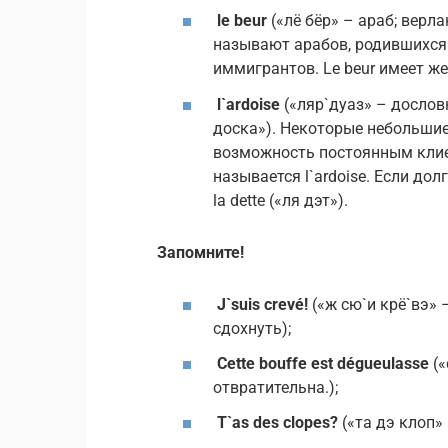
le beur
(«лё бёр» – араб; верла
называют арабов, родившихся 
иммигрантов. Le beur имеет жен
l`ardoise
(«ляр`дуаз» – досло
доска»). Некоторые небольши
возможность постоянным клие
называется l`ardoise. Если до
la dette («ля дэт»).
Запомните!
J`suis crevé!
(«ж сю`и крё`вэ» –
сдохнуть);
Cette bouffe est dégueulasse
(
отвратительна.);
T`as des clopes?
(«та дэ клоп» 