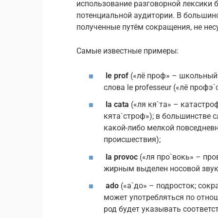
использование разговорной лексики 
потенциальной аудитории. В большинс
полученные путём сокращения, не нес
Самые известные примеры:
le prof
(«лё проф» – школьный 
слова le professeur («лё профэ`
la cata
(«ля кя`та» – катастроф
кята`строф»); в большинстве 
какой-либо мелкой повседневн
происшествия);
la provoc
(«ля про`вокь» – про
жирным выделен носовой звук
ado
(«а`до» – подросток; сокр
может употребляться по отнош
род будет указывать соответс