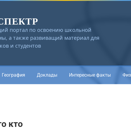
СПЕКТР
ий портал по освоению школьной
ы, а также развиващий материал для
ов и студентов
География
Доклады
Интересные факты
Физ
то кто