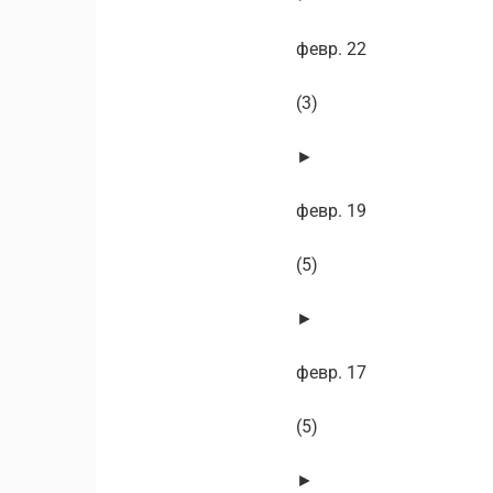
февр. 22
(3)
►
февр. 19
(5)
►
февр. 17
(5)
►