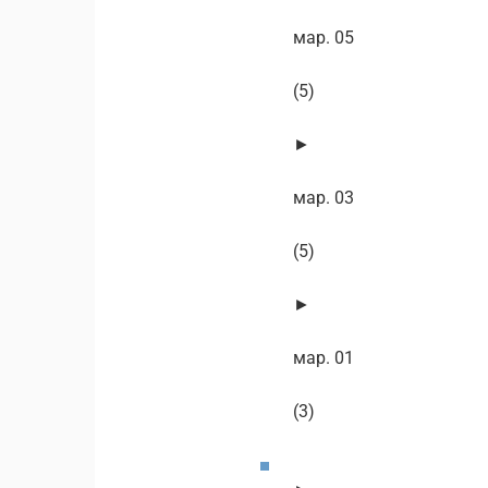
мар. 05
(5)
►
мар. 03
(5)
►
мар. 01
(3)