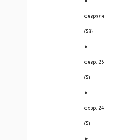
►
февраля
(58)
►
февр. 26
(5)
►
февр. 24
(5)
►