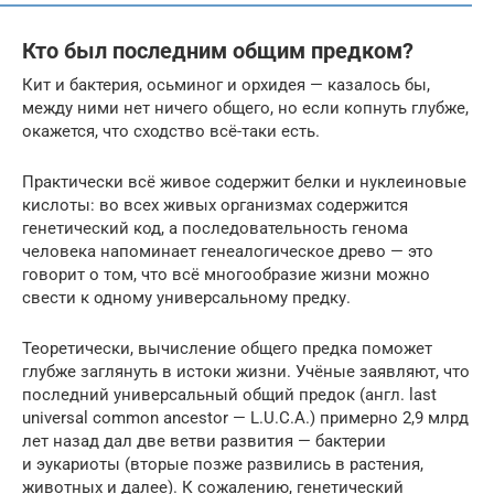
Кто был последним общим предком?
Кит и бактерия, осьминог и орхидея — казалось бы,
между ними нет ничего общего, но если копнуть глубже,
окажется, что сходство всё-таки есть.
Практически всё живое содержит белки и нуклеиновые
кислоты: во всех живых организмах содержится
генетический код, а последовательность генома
человека напоминает генеалогическое древо — это
говорит о том, что всё многообразие жизни можно
свести к одному универсальному предку.
Теоретически, вычисление общего предка поможет
глубже заглянуть в истоки жизни. Учёные заявляют, что
последний универсальный общий предок (англ. last
universal common ancestor — L.U.C.A.) примерно 2,9 млрд
лет назад дал две ветви развития — бактерии
и эукариоты (вторые позже развились в растения,
животных и далее). К сожалению, генетический