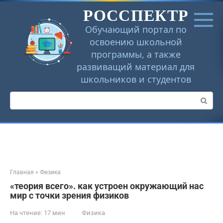
Перейти
РОССПЕКТР
к
контенту
Обучающий портал по
освоению школьной
программы, а также
развиващий материал для
школьников и студентов
Поиск:
Главная
»
Физика
«теория всего». как устроен окружающий нас
мир с точки зрения физиков
На чтение:
17 мин
Физика