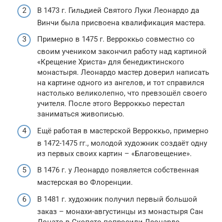
В 1473 г. Гильдией Святого Луки Леонардо да
Винчи была присвоена квалификация мастера.
Примерно в 1475 г. Верроккьо совместно со
своим учеником закончил работу над картиной
«Крещение Христа» для бенедиктинского
монастыря. Леонардо мастер доверил написать
на картине одного из ангелов, и тот справился
настолько великолепно, что превзошёл своего
учителя. После этого Верроккьо перестал
заниматься живописью.
Ещё работая в мастерской Верроккьо, примерно
в 1472-1475 гг., молодой художник создаёт одну
из первых своих картин – «Благовещение».
В 1476 г. у Леонардо появляется собственная
мастерская во Флоренции.
В 1481 г. художник получил первый большой
заказ – монахи-августинцы из монастыря Сан
Донато в Скопето попросили Леонардо