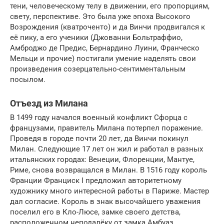
тени, человеческому телу в движении, его пропорциям,
свету, перспективе. Это была уже эпоха Высокого
Возрождения (кватроченто) и да Винчи продвигался к
её пику, а его ученики (Джованни Больтраффио,
Амброджо де Предис, Бернардино Луини, Франческо
Мельци и прочие) постигали умение наделять свои
произведения созерцательно-сентиментальным
посылом.
Отъезд из Милана
В 1499 году начался военный конфликт Сфорца с
французами, правитель Милана потерпел поражение.
Проведя в городе почти 20 лет, да Винчи покинул
Милан. Следующие 17 лет он жил и работал в разных
итальянских городах: Венеции, Флоренции, Мантуе,
Риме, снова возвращался в Милан. В 1516 году король
Франции Франциск I предложил авторитетному
художнику много интересной работы в Париже. Мастер
дал согласие. Король в знак высочайшего уважения
поселил его в Кло-Люсе, замке своего детства,
расположенном неподалёку от замка Амбуаз,