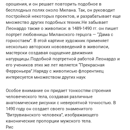
орошения, и он решает повторить подобное в
бесплодных полях около Милана. Так, он руководит
постройкой некоторых проектов, и разрабатывает еще
множество других подобных техник.Не забывает
Леонардо также о живописи: в 1489-1490 гг. он пишет
портрет любовницы Миланского герцога — “Дама с
горностаем”. В этой картине художник применяет
несколько авторских нововведений в живописи,
мастерски создавая ощущение движения
натурщицы.Подобной портретной работой Леонардо и
его учеников этих же лет является “Прекрасная
Ферроньера”.Наряду с живописью флорентиец
интересуется множеством других наук
Особое внимание он придает тонкостям строения
человеческого тела, создавая различные
анатомические рисунки с невероятной точностью. В
1490 году он создает своего знаменитого
“Витрувианского человека”, изображающего
канонические пропорции мужского тела.
Рис