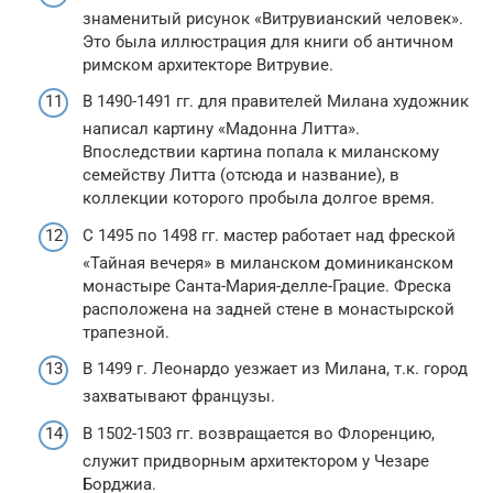
знаменитый рисунок «Витрувианский человек».
Это была иллюстрация для книги об античном
римском архитекторе Витрувие.
В 1490-1491 гг. для правителей Милана художник
написал картину «Мадонна Литта».
Впоследствии картина попала к миланскому
семейству Литта (отсюда и название), в
коллекции которого пробыла долгое время.
С 1495 по 1498 гг. мастер работает над фреской
«Тайная вечеря» в миланском доминиканском
монастыре Санта-Мария-делле-Грацие. Фреска
расположена на задней стене в монастырской
трапезной.
В 1499 г. Леонардо уезжает из Милана, т.к. город
захватывают французы.
В 1502-1503 гг. возвращается во Флоренцию,
служит придворным архитектором у Чезаре
Борджиа.