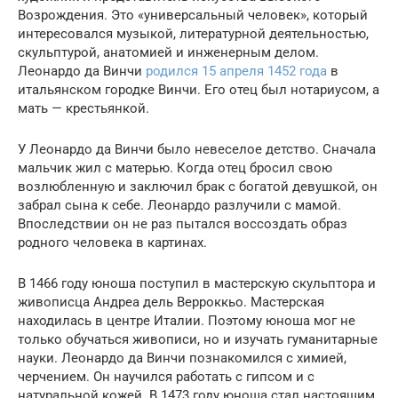
Возрождения. Это «универсальный человек», который
интересовался музыкой, литературной деятельностью,
скульптурой, анатомией и инженерным делом.
Леонардо да Винчи
родился 15 апреля 1452 года
в
итальянском городке Винчи. Его отец был нотариусом, а
мать — крестьянкой.
У Леонардо да Винчи было невеселое детство. Сначала
мальчик жил с матерью. Когда отец бросил свою
возлюбленную и заключил брак с богатой девушкой, он
забрал сына к себе. Леонардо разлучили с мамой.
Впоследствии он не раз пытался воссоздать образ
родного человека в картинах.
В 1466 году юноша поступил в мастерскую скульптора и
живописца Андреа дель Верроккьо. Мастерская
находилась в центре Италии. Поэтому юноша мог не
только обучаться живописи, но и изучать гуманитарные
науки. Леонардо да Винчи познакомился с химией,
черчением. Он научился работать с гипсом и с
натуральной кожей. В 1473 году юноша стал настоящим