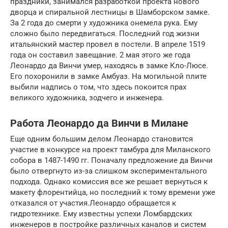
праздники, занимался разработкой проекта нового
дворца и спиральной лестницы в Шамборском замке.
За 2 года до смерти у художника онемела рука. Ему
сложно было передвигаться. Последний год жизни
итальянский мастер провел в постели. В апреле 1519
года он составил завещание. 2 мая этого же года
Леонардо да Винчи умер, находясь в замке Кло-Люсе.
Его похоронили в замке Амбуаз. На могильной плите
выбили надпись о том, что здесь покоится прах
великого художника, зодчего и инженера.
Работа Леонардо да Винчи в Милане
Еще одним большим делом Леонардо становится
участие в конкурсе на проект тамбура для Миланского
собора в 1487-1490 гг. Поначалу предложение да Винчи
было отвергнуто из-за слишком экспериментального
подхода. Однако комиссия все же решает вернуться к
макету флорентийца, но последний к тому времени уже
отказался от участия.Леонардо обращается к
гидротехнике. Ему известны успехи Ломбардских
инженеров в постройке различных каналов и систем