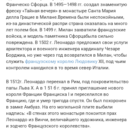
Франческо Сфорца. В 1495—1498 гг. создал знаменитую
фреску «Тайная вечеря» в монастыре Санта Мария
делла Грацие в Милане.Времена были неспокойными,
из-за династической распри страна оказалась на много
лет полем боя. В 1499 г. Милан захватили французские
войска, и модель памятника Сфорцабыла сильно
повреждена. В 1502 г. Леонардо предложил свои услуги
архитектора и военного инженера кардиналу Чезаре
Борджиа, но уже через год возвратился в Милан, чтобы
служить
французскому королю Людовику
XII, под чьим
контролем находился в то время север Италии.
В 1512г. Леонардо переехал в Рим, под покровительство
папы Льва X. А в 1 51 б г. принял приглашение нового
короля Франции Франциска I и переселился во
Францию, где и умер тригода спустя. Он был похоронен
в замке Амбуаз. На его могильной плите выбили
надпись: «В стенах этого монастыря покоится прах
Леонардо из Винчи, величайшего художника, инженера
и зодчего Французского королевства».