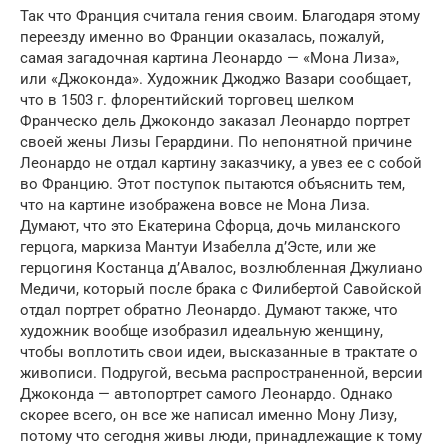
Так что Франция считала гения своим. Благодаря этому
переезду именно во Франции оказалась, пожалуй,
самая загадочная картина Леонардо — «Мона Лиза»,
или «Джоконда». Художник Джоджо Вазари сообщает,
что в 1503 г. флорентийский торговец шелком
Франческо дель Джокондо заказал Леонардо портрет
своей жены Лизы Герардини. По непонятной причине
Леонардо не отдал картину заказчику, а увез ее с собой
во Францию. Этот поступок пытаются объяснить тем,
что на картине изображена вовсе не Мона Лиза.
Думают, что это Екатерина Сфорца, дочь миланского
герцога, маркиза Мантуи Изабелла д’Эсте, или же
герцогиня Костанца д’Авалос, возлюбленная Джулиано
Медичи, который после брака с Филибертой Савойской
отдал портрет обратно Леонардо. Думают также, что
художник вообще изобразил идеальную женщину,
чтобы воплотить свои идеи, высказанные в трактате о
живописи. Подругой, весьма распространенной, версии
Джоконда — автопортрет самого Леонардо. Однако
скорее всего, он все же написал именно Мону Лизу,
потому что сегодня живы люди, принадлежащие к тому