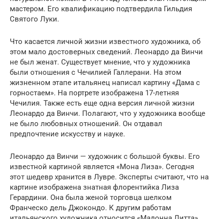
мастером. Его квалификацию подтвердила Гильдия
Святого Луки.
Что касается личной жизни известного художника, об
этом мало достоверных сведений. Леонардо да Винчи
не был женат. Существует мнение, что у художника
были отношения с Чечилией Галлерани. На этом
жизненном этапе итальянец написал картину «Дама с
горностаем». На портрете изображена 17-летняя
Чечилия. Также есть еще одна версия личной жизни
Леонардо да Винчи. Полагают, что у художника вообще
не было любовных отношений. Он отдавал
предпочтение искусству и науке.
Леонардо да Винчи — художник с большой буквы. Его
известной картиной является «Мона Лиза». Сегодня
этот шедевр хранится в Лувре. Эксперты считают, что на
картине изображена знатная флорентийка Лиза
Герардини. Она была женой торговца шелком
Франческо дель Джокондо. К другим работам
итальянского художника относится «Мадонна Литта»,