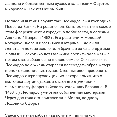
дьявола и божественным духом, итальянским Фаустом
и чародеем. Так кем же он был?
Полное имя гения звучит так: Леонардо, сын господина
Пьеро из Винчи. Но родился он, быть может, не в самом
этом флорентийском городке, а поблизости, в селении
Анкиано 15 апреля 1452 г. Его родители — молодой
нотариус Пьеро и крестьянка Катарина — не были
женаты, и вскоре заключили брачные союзы с другими
людьми. Несколько лет мальчика воспитывала мать, а
потом отец забрал сына в свою семью. Считается, что
Леонардо всю жизнь старался воссоздать образ матери
в своих живописных трудах. Отец пытался приобщить
Леонардо к юриспруденции, но вскоре понял, что у
мальчика другая судьба, и отдал его в ученики к
знаменитому флорентийскому художнику Вероккьо. В
1480 г. у Леонардо уже была собственная мастерская.
Через два года его пригласили в Милан, ко двору
Лодовико Сфорца.
Здесь он начал работу над конным памятником