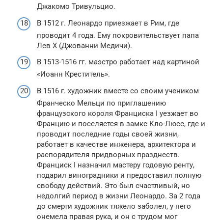
Джакомо Тривульцио.
В 1512 г. Леонардо приезжает в Рим, где
проводит 4 года. Ему покровительствует папа
Лев X (Джованни Медичи).
В 1513-1516 гг. маэстро работает над картиной
«Иоанн Креститель».
В 1516 г. художник вместе со своим учеником
Франческо Мельци по приглашению
французского короля Франциска I уезжает во
Францию и поселяется в замке Кло-Люсе, где и
проводит последние годы своей жизни,
работает в качестве инженера, архитектора и
распорядителя придворных празднеств.
Франциск I назначил мастеру годовую ренту,
подарил виноградники и предоставил полную
свободу действий. Это был счастливый, но
недолгий период в жизни Леонардо. За 2 года
до смерти художник тяжело заболел, у него
онемела правая рука, и он с трудом мог