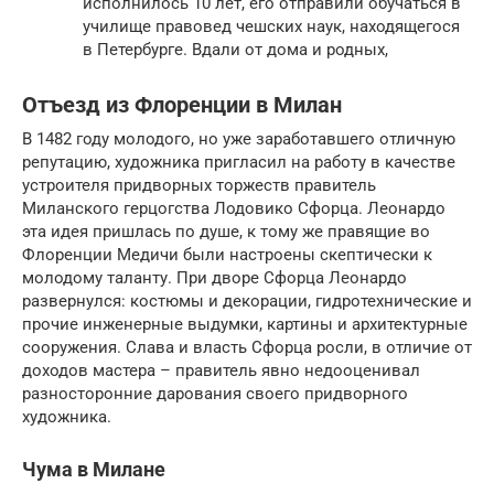
исполнилось 10 лет, его отправили обучаться в
училище правовед чешских наук, находящегося
в Петербурге. Вдали от дома и родных,
Отъезд из Флоренции в Милан
В 1482 году молодого, но уже заработавшего отличную
репутацию, художника пригласил на работу в качестве
устроителя придворных торжеств правитель
Миланского герцогства Лодовико Сфорца. Леонардо
эта идея пришлась по душе, к тому же правящие во
Флоренции Медичи были настроены скептически к
молодому таланту. При дворе Сфорца Леонардо
развернулся: костюмы и декорации, гидротехнические и
прочие инженерные выдумки, картины и архитектурные
сооружения. Слава и власть Сфорца росли, в отличие от
доходов мастера – правитель явно недооценивал
разносторонние дарования своего придворного
художника.
Чума в Милане