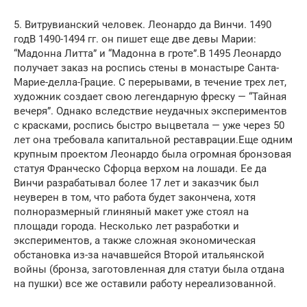
5. Витрувианский человек. Леонардо да Винчи. 1490
годВ 1490-1494 гг. он пишет еще две девы Марии:
“Мадонна Литта” и “Мадонна в гроте”.В 1495 Леонардо
получает заказ на роспись стены в монастыре Санта-
Марие-делла-Грацие. С перерывами, в течение трех лет,
художник создает свою легендарную фреску — “Тайная
вечеря”. Однако вследствие неудачных экспериментов
с красками, роспись быстро выцветала — уже через 50
лет она требовала капитальной реставрации.Еще одним
крупным проектом Леонардо была огромная бронзовая
статуя Франческо Сфорца верхом на лошади. Ее да
Винчи разрабатывал более 17 лет и заказчик был
неуверен в том, что работа будет закончена, хотя
полноразмерный глиняный макет уже стоял на
площади города. Несколько лет разработки и
экспериментов, а также сложная экономическая
обстановка из-за начавшейся Второй итальянской
войны (бронза, заготовленная для статуи была отдана
на пушки) все же оставили работу нереализованной.