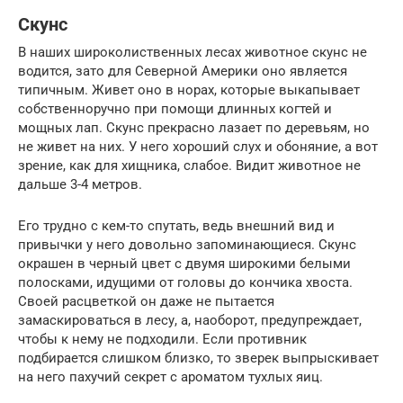
Скунс
В наших широколиственных лесах животное скунс не
водится, зато для Северной Америки оно является
типичным. Живет оно в норах, которые выкапывает
собственноручно при помощи длинных когтей и
мощных лап. Скунс прекрасно лазает по деревьям, но
не живет на них. У него хороший слух и обоняние, а вот
зрение, как для хищника, слабое. Видит животное не
дальше 3-4 метров.
Его трудно с кем-то спутать, ведь внешний вид и
привычки у него довольно запоминающиеся. Скунс
окрашен в черный цвет с двумя широкими белыми
полосками, идущими от головы до кончика хвоста.
Своей расцветкой он даже не пытается
замаскироваться в лесу, а, наоборот, предупреждает,
чтобы к нему не подходили. Если противник
подбирается слишком близко, то зверек выпрыскивает
на него пахучий секрет с ароматом тухлых яиц.