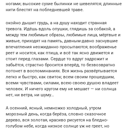
ногами; высокие сухие былинки не шевелятся; длинные
нити блестят на побледневшей траве.
окойно дышит грудь, а на душу находит странная
тревога. Идёшь вдоль опушки, глядишь за собакой, а
между тем любимые образы, любимые лица, мёртвые и
живые, приходят на память, давным-давно заснувшие
впечатления неожиданно просыпаются; воображенье
реет и носится, как птица, и всё так ясно движется и
стоит перед глазами. Сердце то вдруг задрожит и
забьётся, страстно бросится вперёд, то безвозвратно
потонет в воспоминаниях. Вся жизнь развёртывается
легко и быстро, как свиток; всем своим прошедшим,
всеми чувствами, силами, всею своею душою владеет
человек. И ничего кругом ему не мешает — ни солнца
нет, ни ветра, ни шуму…
А осенний, ясный, немножко холодный, утром
морозный день, когда берёза, словно сказочное
дерево, вся золотая, красиво рисуется на бледно-
голубом небе, когда низкое солнце уж не греет, но