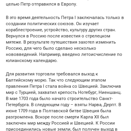
целью Петр отправился в Европу.
В это время деятельность Петра I заключалась только в
создании политических союзов. Он изучает
кораблестроение, устройство, культуру других стран.
Вернулся в Россию после известия о стрелецком
мятеже. В результате путешествия захотел изменить
Россию, для чего было сделано несколько
нововведений. Например, введено летоисчисление по
юлианскому календарю.
Для развития торговли требовался выход к
Балтийскому морю. Так что следующим этапом
правления Петра I стала война со Швецией. Заключив
мир с Турцией, захватил крепость Нотебург, Ниеншанц.
В мае 1703 года было начато строительство Санкт-
Петербурга. В следующем году – взяты Нарва, Дерпт. В
июне 1709 года в Полтавской битве Швеция была
разгромлена. Вскоре после смерти Карла XII был
заключен мир между Россией и Швецией. К России
присоединились новые земли, был получен выход в