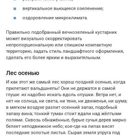
вертикальное вьющееся озеленение;
оздоровление микроклимата.
Правильно подобранный вечнозеленый кустарник
может визуально скорректировать
непропорциональную или слишком компактную
территорию, задать стиль ландшафтного оформления,
сделать его более ярким и выразительным.
Лес осенью
И как этот же самый лес хорош поздней осенью, когда
прилетают вальдшнепы! Они не держатся в самой
глуши: их надобно искать вдоль опушки. Ветра нет, и
нет ни солнца, ни света, ни тени, ни движенья, ни шума;
в мягком воздухе разлит осенний запах, подобный
запаху вина; тонкий туман стоит вдали над жёлтыми
полями. Сквозь обнажённые, бурые сучья дерев мирно
белеет неподвижное небо; кое-где на липах висят
последние золотые листья. Сырая земля упруга под