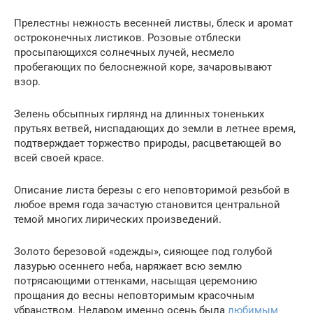
Прелестны нежность весенней листвы, блеск и аромат
остроконечных листиков. Розовые отблески
просыпающихся солнечных лучей, несмело
пробегающих по белоснежной коре, зачаровывают
взор.
Зелень обсыпных гирлянд на длинных тоненьких
прутьях ветвей, ниспадающих до земли в летнее время,
подтверждает торжество природы, расцветающей во
всей своей красе.
Описание листа березы с его неповторимой резьбой в
любое время года зачастую становится центральной
темой многих лирических произведений.
Золото березовой «одежды», сияющее под голубой
лазурью осеннего неба, наряжает всю землю
потрясающими оттенками, насыщая церемонию
прощания до весны неповторимым красочным
убранством. Недаром именно осень была
любимым