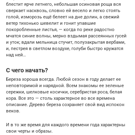
блестит ярче летнего, небольшая осиновая роща вся
сверкает насквозь, словно ей весело и легко стоять
голой, изморозь ещё белеет на дне долин, а свежий
ветер тихонько шевелит и гонит упавшие
покоробленные листья, — когда по реке радостно
мчатся синие волны, мерно вздымая рассеянных гусей
и уток; вдали мельница стучит, полузакрытая вербами,
и, пестрея в светлом воздухе, голуби быстро кружатся
над ней…
С чего начать?
Береза хороша всегда. Любой сезон в году делает ее
неповторимой и нарядной. Всем знакомы ее зеленые
сережки, шелковые косички, серебристая роса, белая
кора. Все это — столь характерное во все времена
описание. Дерево береза сохраняет свой вид испокон
веков.
И в то же время для каждого времени года характерны
свои черты и образы.