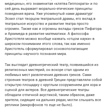
медицины», его знаменитая «клятва Гиппократа» и по
сей день выражает морально-этические принципы
поведения врача. Уже упомянутый нами драматург
Эсхил стал творцом театральной драмы, его вклад в
театральное искусство и развитие театра просто
огромен. Также как и огромны вклады греков Пифагора
и Архимеда в развитие математики. А философа
Аристотеля можно вообще назвать «отцом науки» в
широком понимании этого слова, так как именно
Аристотель сформулировал основополагающие
принципы научного познания мира.
Так выглядит древнегреческий театр, появившийся из
религиозных мистерий, он вскоре стал одним из
любимых мест развлечения древних греков. Сами
строения театров в древней Греции представляли собой
открытую площадку с круглым сооружением для хора и
сценой для актеров. Все древнегреческие театры
обладали отличной акустикой, таким образом, даже
зрители, сидящие на дальних рядах, могли слышать все
реплики (микрофонов то еще не было).