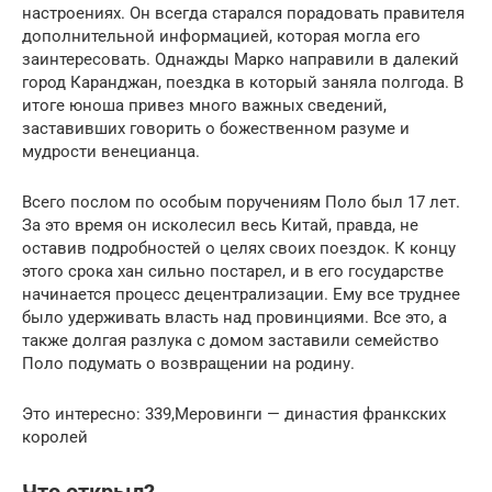
настроениях. Он всегда старался порадовать правителя
дополнительной информацией, которая могла его
заинтересовать. Однажды Марко направили в далекий
город Каранджан, поездка в который заняла полгода. В
итоге юноша привез много важных сведений,
заставивших говорить о божественном разуме и
мудрости венецианца.
Всего послом по особым поручениям Поло был 17 лет.
За это время он исколесил весь Китай, правда, не
оставив подробностей о целях своих поездок. К концу
этого срока хан сильно постарел, и в его государстве
начинается процесс децентрализации. Ему все труднее
было удерживать власть над провинциями. Все это, а
также долгая разлука с домом заставили семейство
Поло подумать о возвращении на родину.
Это интересно: 339,Меровинги — династия франкских
королей