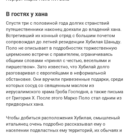
В гостях у хана
Спустя три с половиной года долгих странствий
путешественники наконец доехали до владений хана.
Встретивший их конный отряд с большим почетом
сопровождал до летней резиденции Хубилая Шаньду.
Поло не описывает в подробностях торжественную
церемонию встречи с правителем, ограничиваясь
общими словами «принял с честью, весельями и
пиршеством». Зато известно, что Хубилай долго
разговаривал с европейцами в неформальной
обстановке. Они вручили привезенные подарки, среди
которых сосуд со священным маслом из
иерусалимского храма Гроба Господня, а также письма
от Григория Х. После этого Марко Поло стал одним из
придворных хана.
Чтобы добиться расположения Хубилая, смышленый
итальянец очень подробно рассказывал ему о
населении подвластных ему территорий, их обычаях и