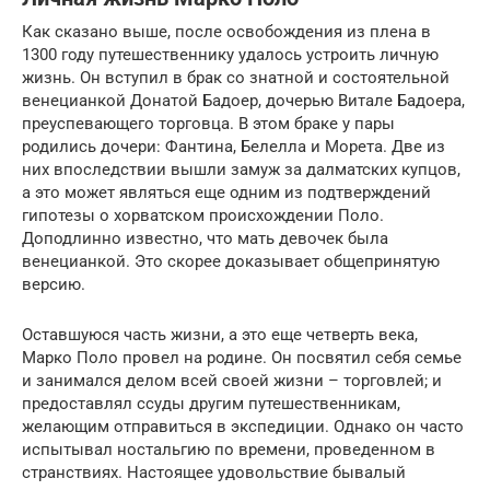
Как сказано выше, после освобождения из плена в
1300 году путешественнику удалось устроить личную
жизнь. Он вступил в брак со знатной и состоятельной
венецианкой Донатой Бадоер, дочерью Витале Бадоера,
преуспевающего торговца. В этом браке у пары
родились дочери: Фантина, Белелла и Морета. Две из
них впоследствии вышли замуж за далматских купцов,
а это может являться еще одним из подтверждений
гипотезы о хорватском происхождении Поло.
Доподлинно известно, что мать девочек была
венецианкой. Это скорее доказывает общепринятую
версию.
Оставшуюся часть жизни, а это еще четверть века,
Марко Поло провел на родине. Он посвятил себя семье
и занимался делом всей своей жизни – торговлей; и
предоставлял ссуды другим путешественникам,
желающим отправиться в экспедиции. Однако он часто
испытывал ностальгию по времени, проведенном в
странствиях. Настоящее удовольствие бывалый