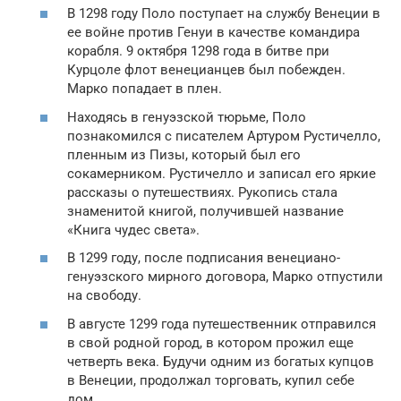
В 1298 году Поло поступает на службу Венеции в
ее войне против Генуи в качестве командира
корабля. 9 октября 1298 года в битве при
Курцоле флот венецианцев был побежден.
Марко попадает в плен.
Находясь в генуэзской тюрьме, Поло
познакомился с писателем Артуром Рустичелло,
пленным из Пизы, который был его
сокамерником. Рустичелло и записал его яркие
рассказы о путешествиях. Рукопись стала
знаменитой книгой, получившей название
«Книга чудес света».
В 1299 году, после подписания венециано-
генуэзского мирного договора, Марко отпустили
на свободу.
В августе 1299 года путешественник отправился
в свой родной город, в котором прожил еще
четверть века. Будучи одним из богатых купцов
в Венеции, продолжал торговать, купил себе
дом.