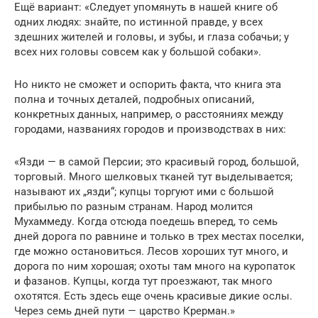
Ещё вариант: «Следует упомянуть в нашей книге об
одних людях: знайте, по истинной правде, у всех
здешних жителей и головы, и зубы, и глаза собачьи; у
всех них головы совсем как у большой собаки».
Но никто не сможет и оспорить факта, что книга эта
полна и точных деталей, подробных описаний,
конкретных данных, например, о расстояниях между
городами, названиях городов и производствах в них:
«Язди — в самой Персии; это красивый город, большой,
торговый. Много шелковых тканей тут выделывается;
называют их „язди“; купцы торгуют ими с большой
прибылью по разным странам. Народ молится
Мухаммеду. Когда отсюда поедешь вперед, то семь
дней дорога по равнине и только в трех местах поселки,
где можно остановиться. Лесов хороших тут много, и
дорога по ним хорошая; охоты там много на куропаток
и фазанов. Купцы, когда тут проезжают, так много
охотятся. Есть здесь еще очень красивые дикие ослы.
Через семь дней пути — царство Крерман.»