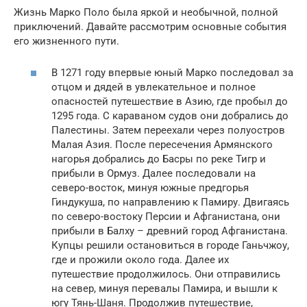
Жизнь Марко Поло была яркой и необычной, полной
приключений. Давайте рассмотрим основные события
его жизненного пути.
В 1271 году впервые юный Марко последовал за
отцом и дядей в увлекательное и полное
опасностей путешествие в Азию, где пробыл до
1295 года. С караваном судов они добрались до
Палестины. Затем переехали через полуостров
Малая Азия. После пересечения Армянского
нагорья добрались до Басры по реке Тигр и
прибыли в Ормуз. Далее последовали на
северо-восток, минуя южные предгорья
Гиндукуша, по направлению к Памиру. Двигаясь
по северо-востоку Персии и Афганистана, они
прибыли в Балху – древний город Афганистана.
Купцы решили остановиться в городе Ганьчжоу,
где и прожили около года. Далее их
путешествие продолжилось. Они отправились
на север, минуя перевалы Памира, и вышли к
югу Тянь-Шаня. Продолжив путешествие,