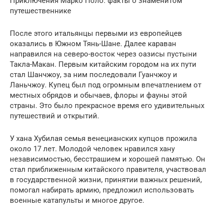
Приключения Марко Поло: факты о знаменитом
путешественнике
После этого итальянцы первыми из европейцев
оказались в Южном Тянь-Шане. Далее караван
направился на северо-восток через оазисы пустыни
Такла-Макан. Первым китайским городом на их пути
стал Шанчжоу, за ним последовали Гуанчжоу и
Ланьчжоу. Купец был под огромным впечатлением от
местных обрядов и обычаев, флоры и фауны этой
страны. Это было прекрасное время его удивительных
путешествий и открытий.
У хана Хубилая семья венецианских купцов прожила
около 17 лет. Молодой человек нравился хану
независимостью, бесстрашием и хорошей памятью. Он
стал приближенным китайского правителя, участвовал
в государственной жизни, принятии важных решений,
помогал набирать армию, предложил использовать
военные катапульты и многое другое.