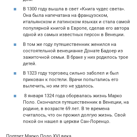
В 1300 году вышла в свет «Книга чудес света».
Она была напечатана на французском,
итальянском и латинском языках и стала самой
популярной книгой в Европе, сделав его автора
одной из самых известных персон в Венеции.
В том же году путешественник женился на
состоятельной венецианке Донате Бадоер из
зажиточной семьи. В браке у них родилось трое
детей.
В 1323 году торговец сильно заболел и был
прикован к постели. Врачи попытались его
вылечить, но им это не удалось.
8 января 1324 года оборвалась жизнь Марко
Поло. Скончался путешественник в Венеции, на
родине, в возрасте 69 лет. В те времена
считалось, что он прожил долгую жизнь. Свой
покой он нашел в церкви Сан-Лоренцо.
Портрет Марко Поло XVI века