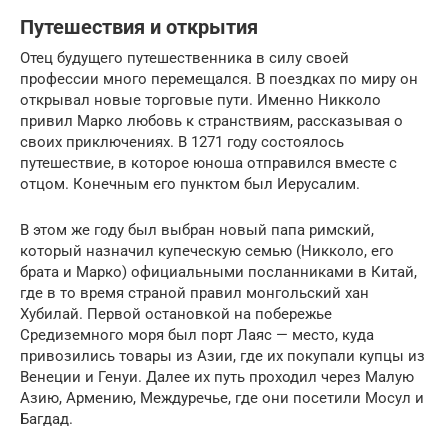
Путешествия и открытия
Отец будущего путешественника в силу своей
профессии много перемещался. В поездках по миру он
открывал новые торговые пути. Именно Никколо
привил Марко любовь к странствиям, рассказывая о
своих приключениях. В 1271 году состоялось
путешествие, в которое юноша отправился вместе с
отцом. Конечным его пунктом был Иерусалим.
В этом же году был выбран новый папа римский,
который назначил купеческую семью (Никколо, его
брата и Марко) официальными посланниками в Китай,
где в то время страной правил монгольский хан
Хубилай. Первой остановкой на побережье
Средиземного моря был порт Лаяс — место, куда
привозились товары из Азии, где их покупали купцы из
Венеции и Генуи. Далее их путь проходил через Малую
Азию, Армению, Междуречье, где они посетили Мосул и
Багдад.