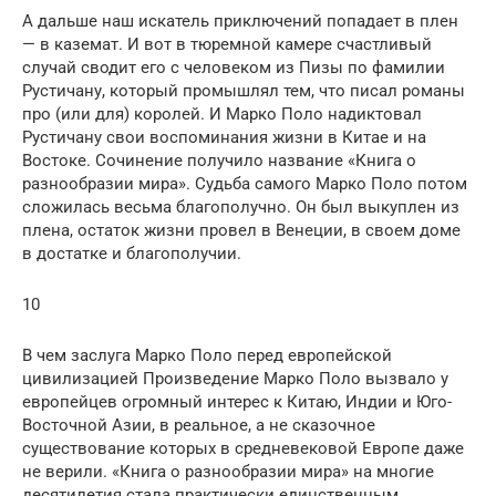
А дальше наш искатель приключений попадает в плен
— в каземат. И вот в тюремной камере счастливый
случай сводит его с человеком из Пизы по фамилии
Рустичану, который промышлял тем, что писал романы
про (или для) королей. И Марко Поло надиктовал
Рустичану свои воспоминания жизни в Китае и на
Востоке. Сочинение получило название «Книга о
разнообразии мира». Судьба самого Марко Поло потом
сложилась весьма благополучно. Он был выкуплен из
плена, остаток жизни провел в Венеции, в своем доме
в достатке и благополучии.
10
В чем заслуга Марко Поло перед европейской
цивилизацией Произведение Марко Поло вызвало у
европейцев огромный интерес к Китаю, Индии и Юго-
Восточной Азии, в реальное, а не сказочное
существование которых в средневековой Европе даже
не верили. «Книга о разнообразии мира» на многие
десятилетия стала практически единственным