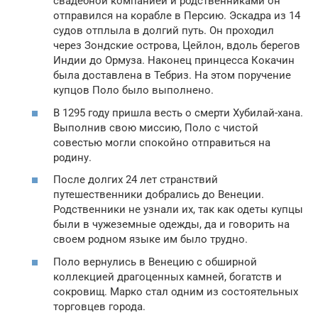
свадебной компанией и родственниками он
отправился на корабле в Персию. Эскадра из 14
судов отплыла в долгий путь. Он проходил
через Зондские острова, Цейлон, вдоль берегов
Индии до Ормуза. Наконец принцесса Кокачин
была доставлена в Тебриз. На этом поручение
купцов Поло было выполнено.
В 1295 году пришла весть о смерти Хубилай-хана.
Выполнив свою миссию, Поло с чистой
совестью могли спокойно отправиться на
родину.
После долгих 24 лет странствий
путешественники добрались до Венеции.
Родственники не узнали их, так как одеты купцы
были в чужеземные одежды, да и говорить на
своем родном языке им было трудно.
Поло вернулись в Венецию с обширной
коллекцией драгоценных камней, богатств и
сокровищ. Марко стал одним из состоятельных
торговцев города.