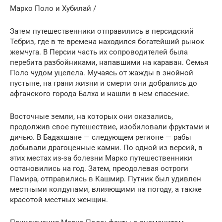
Марко Поло и Хубилай /
Затем путешественники отправились в персидский
Тебриз, где в те времена находился богатейший рынок
жемчуга. В Персии часть их сопроводителей была
перебита разбойниками, напавшими на караван. Семья
Поло чудом уцелела. Мучаясь от жажды в знойной
пустыне, на грани жизни и смерти они добрались до
афганского города Балха и нашли в нем спасение.
Восточные земли, на которых они оказались,
продолжив свое путешествие, изобиловали фруктами и
дичью. В Бадахшане — следующем регионе — рабы
добывали драгоценные камни. По одной из версий, в
этих местах из-за болезни Марко путешественники
остановились на год. Затем, преодолевая остроги
Памира, отправились в Кашмир. Путник был удивлен
местными колдунами, влияющими на погоду, а также
красотой местных женщин.