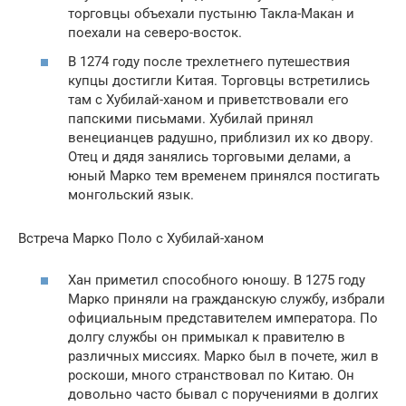
торговцы объехали пустыню Такла-Макан и
поехали на северо-восток.
В 1274 году после трехлетнего путешествия
купцы достигли Китая. Торговцы встретились
там с Хубилай-ханом и приветствовали его
папскими письмами. Хубилай принял
венецианцев радушно, приблизил их ко двору.
Отец и дядя занялись торговыми делами, а
юный Марко тем временем принялся постигать
монгольский язык.
Встреча Марко Поло с Хубилай-ханом
Хан приметил способного юношу. В 1275 году
Марко приняли на гражданскую службу, избрали
официальным представителем императора. По
долгу службы он примыкал к правителю в
различных миссиях. Марко был в почете, жил в
роскоши, много странствовал по Китаю. Он
довольно часто бывал с поручениями в долгих