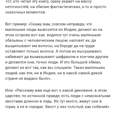
Тот, кто читал эту книгу, сразу укажет на массу
неточностей, на обилие фантастических, а то и просто
сказочных моментов.
Вот пример: «Скажу вам, совсем неправда, что
маленькие люди вывозятся из Индии; делают их на
этом острове вот как: водятся тут очень маленькие
обезьяны с человеческим лицом; наловят их, да
выщипывают им волосы; на бороде да на груди
оставляют только волоса. А потом их высушивают,
набивают да вымазывают шафраном и кое-чем другим
и делаются они, точно люди. И это большой обман;
делают их вот так, как вы слышали. Таких маленьких
людей, как эти, ни в Индии, ни в какой самой дикой
стране не видано было».
Или: «Расскажу вам еще вот о какой диковине: в этом
царстве, по истинной правде, есть люди с немохнатыми
хвостами длиною в пядь. Их тут много, живут они в
горах, а не в городах. Хвост у них толстый, как собачий».