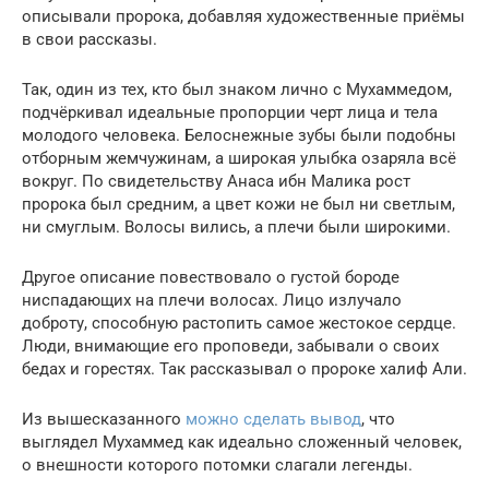
описывали пророка, добавляя художественные приёмы
в свои рассказы.
Так, один из тех, кто был знаком лично с Мухаммедом,
подчёркивал идеальные пропорции черт лица и тела
молодого человека. Белоснежные зубы были подобны
отборным жемчужинам, а широкая улыбка озаряла всё
вокруг. По свидетельству Анаса ибн Малика рост
пророка был средним, а цвет кожи не был ни светлым,
ни смуглым. Волосы вились, а плечи были широкими.
Другое описание повествовало о густой бороде
ниспадающих на плечи волосах. Лицо излучало
доброту, способную растопить самое жестокое сердце.
Люди, внимающие его проповеди, забывали о своих
бедах и горестях. Так рассказывал о пророке халиф Али.
Из вышесказанного
можно сделать вывод
, что
выглядел Мухаммед как идеально сложенный человек,
о внешности которого потомки слагали легенды.