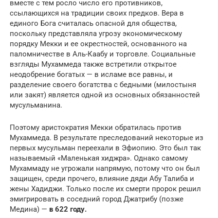
вместе с тем росло число его противников,
ссылающихся на традиции своих предков. Вера в
единого Бога считалась опасной для общества,
поскольку представляла угрозу экономическому
порядку Мекки и ее окрестностей, основанного на
паломничестве в Аль-Каабу и торговле. Социальные
взгляды Мухаммеда также встретили открытое
неодобрение богатых — в исламе все равны, и
разделение своего богатства с бедными (милостыня
или закят) является одной из основных обязанностей
мусульманина.
Поэтому аристократия Мекки обратилась против
Мухаммеда. В результате преследований некоторые из
первых мусульман переехали в Эфиопию. Это был так
называемый «Маленькая хиджра». Однако самому
Мухаммаду не угрожали напрямую, потому что он был
защищен, среди прочего, влияние дяди Абу Талиба и
жены Хадиджи. Только после их смерти пророк решил
эмигрировать в соседний город Джатрибу (позже
Медина) —
в 622 году.