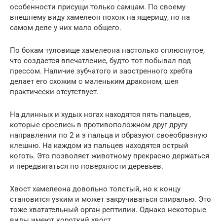
особенности присущи только самцам. По своему
внешнему виду хамелеон похож на ящерицу, но на
самом деле у них мало общего.
По бокам туловище хамелеона настолько сплюснутое,
что создается впечатление, будто тот побывал под
прессом. Наличие зубчатого и заостренного хребта
делает его схожим с маленьким драконом, шея
практически отсутствует.
На длинных и худых ногах находятся пять пальцев,
которые срослись в противоположном друг другу
направлении по 2 и з пальца и образуют своеобразную
клешню. На каждом из пальцев находятся острый
коготь. Это позволяет животному прекрасно держаться
и передвигаться по поверхности деревьев.
Хвост хамелеона довольно толстый, но к концу
становится узким и может закручиваться спиралью. Это
тоже хватательный орган рептилии. Однако некоторые
виды имеют короткий хвост.