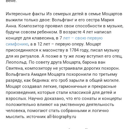
Вене.
Интересные факты Из семерых детей в семье Моцартов
выжили только двое: Вольфганг и его сестра Мария
Анна. Композитор проявил свои способности в музыке,
будучи совсем ребенком. В возрасте 4 лет написал
концерт для клавесина, в 7
лет – свою первую
симфонию
, а в 12 лет – первую оперу. Моцарт
присоединился к масонству в 1784 году, писал музыку
для их ритуалов. А позже в ту же ложу вступил его отец,
Леопольд. По совету друга Моцарта, барона ван
Свитена, композитору не устраивали дорогих похорон.
Вольфганга Амадея Моцарта похоронили по третьему
разряду, как бедняка: его гроб зарыли в общей могиле.
Моцарт создавал легкие, гармоничные и прекрасные
произведения, которые стали классикой для детей и
взрослых. Научно доказано, что его сонаты и концерты
положительно влияют на умственную деятельность
человека, помогают стать собранными и логично
мыслить. источник all-biography.ru