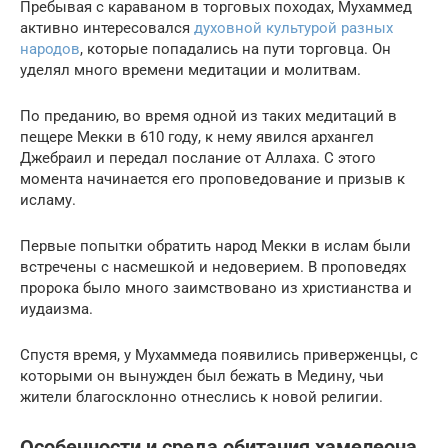
Пребывая с караваном в торговых походах, Мухаммед
активно интересовался
духовной культурой разных
народов
, которые попадались на пути торговца. Он
уделял много времени медитации и молитвам.
По преданию, во время одной из таких медитаций в
пещере Мекки в 610 году, к нему явился архангел
Джебраил и передал послание от Аллаха. С этого
момента начинается его проповедование и призыв к
исламу.
Первые попытки обратить народ Мекки в ислам были
встречены с насмешкой и недоверием. В проповедях
пророка было много заимствовано из христианства и
иудаизма.
Спустя время, у Мухаммеда появились приверженцы, с
которыми он вынужден был бежать в Медину, чьи
жители благосклонно отнеслись к новой религии.
Особенности и среда обитания хамелеона