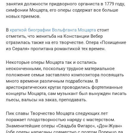
занятия должности придворного органиста в 1779 году,
симфонии Моцарта, его оперы содержат все больше
новых приемов.
В
краткой биографии Вольфганга Моцарта
стоит
отметить, что женитьба на Констанции Вебер
отразилась также на его творчестве. Опера «Похищение
из Сераля» пропитана романтикой тех времен.
Некоторые оперы Моцарта так и остались
неоконченными, поскольку трудное материальное
положение семьи заставляло композитора посвящать
много времени различным подработкам. В
аристократических кругах проводились фортепианные
концерты Моцарта, сам музыкант был вынужден писать
пьесы, вальсы на заказ, преподавать.
Пик славы Творчество Моцарта следующих лет
поражает плодотворностью наряду с мастерством.
Знаменитейшие оперы «Свадьба Фигаро», «Дон-Жуан»
(обе оперы написаны совместно с поэтом Лоренцо да