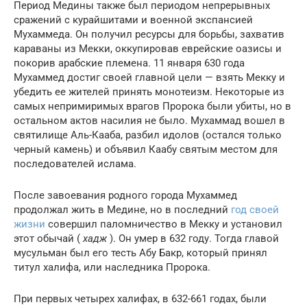
Период Медины также был периодом непрерывных
сражений с курайшитами и военной экспансией
Мухаммеда. Он получил ресурсы для борьбы, захватив
караваны из Мекки, оккупировав еврейские оазисы и
покорив арабские племена. 11 января 630 года
Мухаммед достиг своей главной цели — взять Мекку и
убедить ее жителей принять монотеизм. Некоторые из
самых непримиримых врагов Пророка были убиты, но в
остальном актов насилия не было. Мухаммад вошел в
святилище Аль-Кааба, разбил идолов (остался только
черный камень) и объявил Каабу святым местом для
последователей ислама.
После завоевания родного города Мухаммед
продолжал жить в Медине, но в последний
год своей
жизни
совершил паломничество в Мекку и установил
этот обычай (
хадж
). Он умер в 632 году. Тогда главой
мусульман был его тесть Абу Бакр, который принял
титул халифа, или наследника Пророка.
При первых четырех халифах, в 632-661 годах, были