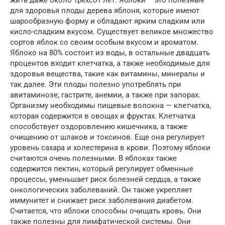
жить даже около трехсот лет. Яблоки – это полезные
для здоровья плоды дерева яблоня, которые имеют
шарообразную форму и обладают ярким сладким или
кисло-сладким вкусом. Существует великое множество
сортов яблок со своим особым вкусом и ароматом.
Яблоко на 80% состоит из воды, в остальные двадцать
процентов входит клетчатка, а также необходимые для
здоровья вещества, такие как витамины, минералы и
так далее. Эти плоды полезно употреблять при
авитаминозе, гастрите, анемии, а также при запорах.
Организму необходимы пищевые волокна — клетчатка,
которая содержится в овощах и фруктах. Клетчатка
способствует оздоровлению кишечника, а также
очищению от шлаков и токсинов. Еще она регулирует
уровень сахара и холестерина в крови. Поэтому яблоки
считаются очень полезными. В яблоках также
содержится пектин, который регулирует обменные
процессы, уменьшает риск болезней сердца, а также
онкологических заболеваний. Он также укрепляет
иммунитет и снижает риск заболевания диабетом.
Считается, что яблоки способны очищать кровь. Они
также полезны для лимфатической системы. Они