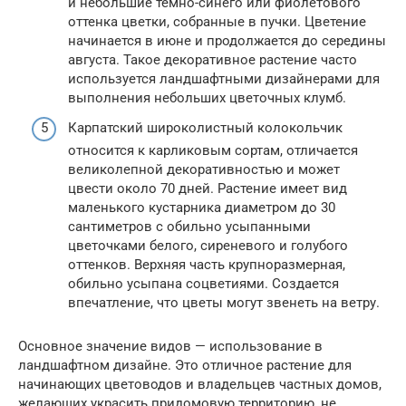
и небольшие тёмно-синего или фиолетового
оттенка цветки, собранные в пучки. Цветение
начинается в июне и продолжается до середины
августа. Такое декоративное растение часто
используется ландшафтными дизайнерами для
выполнения небольших цветочных клумб.
Карпатский широколистный колокольчик
относится к карликовым сортам, отличается
великолепной декоративностью и может
цвести около 70 дней. Растение имеет вид
маленького кустарника диаметром до 30
сантиметров с обильно усыпанными
цветочками белого, сиреневого и голубого
оттенков. Верхняя часть крупноразмерная,
обильно усыпана соцветиями. Создается
впечатление, что цветы могут звенеть на ветру.
Основное значение видов — использование в
ландшафтном дизайне. Это отличное растение для
начинающих цветоводов и владельцев частных домов,
желающих украсить придомовую территорию, не