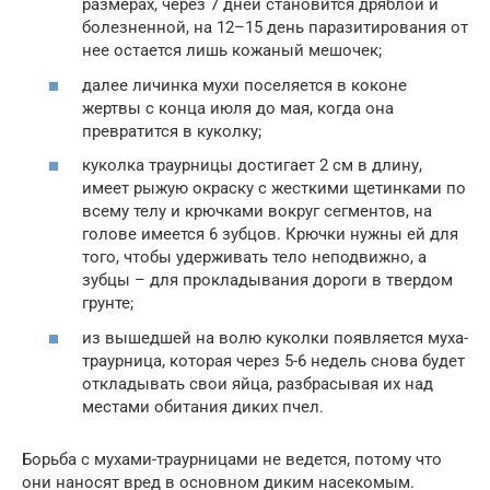
размерах, через 7 дней становится дряблой и
болезненной, на 12–15 день паразитирования от
нее остается лишь кожаный мешочек;
далее личинка мухи поселяется в коконе
жертвы с конца июля до мая, когда она
превратится в куколку;
куколка траурницы достигает 2 см в длину,
имеет рыжую окраску с жесткими щетинками по
всему телу и крючками вокруг сегментов, на
голове имеется 6 зубцов. Крючки нужны ей для
того, чтобы удерживать тело неподвижно, а
зубцы – для прокладывания дороги в твердом
грунте;
из вышедшей на волю куколки появляется муха-
траурница, которая через 5-6 недель снова будет
откладывать свои яйца, разбрасывая их над
местами обитания диких пчел.
Борьба с мухами-траурницами не ведется, потому что
они наносят вред в основном диким насекомым.