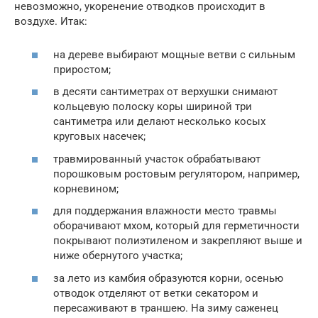
невозможно, укоренение отводков происходит в
воздухе. Итак:
на дереве выбирают мощные ветви с сильным
приростом;
в десяти сантиметрах от верхушки снимают
кольцевую полоску коры шириной три
сантиметра или делают несколько косых
круговых насечек;
травмированный участок обрабатывают
порошковым ростовым регулятором, например,
корневином;
для поддержания влажности место травмы
оборачивают мхом, который для герметичности
покрывают полиэтиленом и закрепляют выше и
ниже обернутого участка;
за лето из камбия образуются корни, осенью
отводок отделяют от ветки секатором и
пересаживают в траншею. На зиму саженец