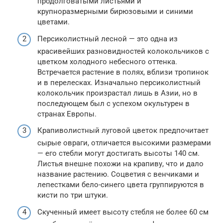
продолговатыми листьями и
крупноразмерными бирюзовыми и синими
цветами.
Персиколистный лесной — это одна из
красивейших разновидностей колокольчиков с
цветком холодного небесного оттенка.
Встречается растение в полях, вблизи тропинок
и в перелесках. Изначально персиколистный
колокольчик произрастал лишь в Азии, но в
последующем был с успехом окультурен в
странах Европы.
Крапиволистный луговой цветок предпочитает
сырые овраги, отличается высокими размерами
— его стебли могут достигать высоты 140 см.
Листья внешне похожи на крапиву, что и дало
название растению. Соцветия с венчиками и
лепестками бело-синего цвета группируются в
кисти по три штуки.
Скученный имеет высоту стебля не более 60 см