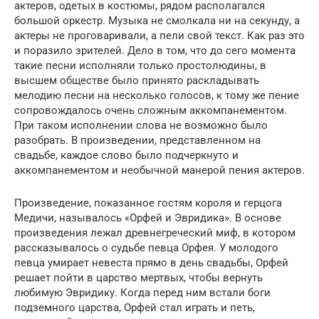
актеров, одетых в костюмы, рядом располагался
большой оркестр. Музыка не смолкала ни на секунду, а
актеры не проговаривали, а пели свой текст. Как раз это
и поразило зрителей. Дело в том, что до сего момента
такие песни исполняли только простолюдины, в
высшем обществе было принято раскладывать
мелодию песни на несколько голосов, к тому же пение
сопровождалось очень сложным аккомпанементом.
При таком исполнении слова не возможно было
разобрать. В произведении, представленном на
свадьбе, каждое слово было подчеркнуто и
аккомпанементом и необычной манерой пения актеров.
Произведение, показанное гостям короля и герцога
Медичи, называлось «Орфей и Эвридика». В основе
произведения лежал древнегреческий миф, в котором
рассказывалось о судьбе певца Орфея. У молодого
певца умирает невеста прямо в день свадьбы, Орфей
решает пойти в царство мертвых, чтобы вернуть
любимую Эвридику. Когда перед ним встали боги
подземного царства, Орфей стал играть и петь,