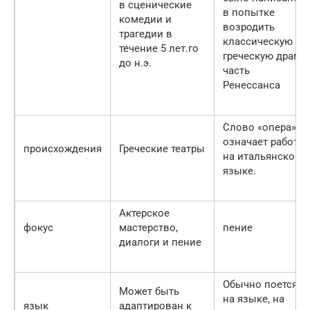
в сценические
в попытке
комедии и
возродить
трагедии в
классическую
течение 5 лет.го
греческую драму,
до н.э.
часть
Ренессанса
Слово «опера»
означает работа
происхождения
Греческие театры
на итальянском
языке.
Актерское
фокус
мастерство,
пение
диалоги и пение
Обычно поется
Может быть
на языке, на
язык
адаптирован к