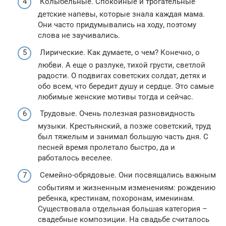
Колыбельные. Спокойные и трогательные
детские напевы, которые знала каждая мама.
Они часто придумывались на ходу, поэтому
слова не заучивались.
Лирические. Как думаете, о чем? Конечно, о
любви. А еще о разлуке, тихой грусти, светлой
радости. О подвигах советских солдат, детях и
обо всем, что бередит душу и сердце. Это самые
любимые женские мотивы тогда и сейчас.
Трудовые. Очень полезная разновидность
музыки. Крестьянский, а позже советский, труд
был тяжелым и занимал большую часть дня. С
песней время пролетало быстро, да и
работалось веселее.
Семейно-обрядовые. Они посвящались важным
событиям и жизненным изменениям: рождению
ребенка, крестинам, похоронам, именинам.
Существовала отдельная большая категория –
свадебные композиции. На свадьбе считалось