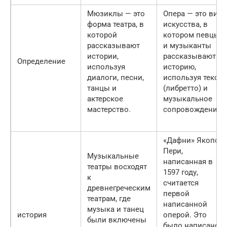
Мюзиклы — это
Опера — это вид
форма театра, в
искусства, в
которой
котором певцы
рассказывают
и музыканты
истории,
рассказывают
Определение
используя
историю,
диалоги, песни,
используя текст
танцы и
(либретто) и
актерское
музыкальное
мастерство.
сопровождение.
«Дафни» Якопо
Пери,
Музыкальные
написанная в
театры восходят
1597 году,
к
считается
древнегреческим
первой
театрам, где
написанной
музыка и танец
история
оперой. Это
были включены
было написано