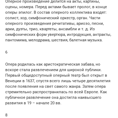
Оперное произведение делится на акты, картины,
сцены, номера. Перед актами бывает пролог, в конце
оперы эпилог. В состав оперного коллектива входят:
солист, хор, симфонический оркестр, орган. Части
оперного произведения речитативы, ариозо, песни,
арии, дуэты, трио, квартеты, ансамбли и т. д. Из
симфонических форм увертюра, интродукция, антракты,
пантомима, мелодрама, шествия, балетная музыка.
6
Опера родилась как аристократическая забава, но
вскоре стала развлечением для широкой публики.
Первый общедоступный оперный театр был открыт в
Венеции в 1637, спустя всего лишь четыре десятилетия
после появления на свет самого жанра. Затем опера
стремительно распространилась по всей Европе. Как
публичное развлечение она достигла наивысшего
развития в 19 – начале 20 вв.
8