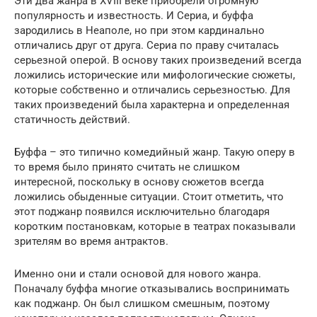
Эти два жанра в XVIII веке приобрели огромную
популярность и известность. И Сериа, и буффа
зародились в Неаполе, но при этом кардинально
отличались друг от друга. Сериа по праву считалась
серьезной оперой. В основу таких произведений всегда
ложились исторические или мифологические сюжеты,
которые собственно и отличались серьезностью. Для
таких произведений была характерна и определенная
статичность действий.
Буффа – это типично комедийный жанр. Такую оперу в
то время было принято считать не слишком
интересной, поскольку в основу сюжетов всегда
ложились обыденные ситуации. Стоит отметить, что
этот поджанр появился исключительно благодаря
коротким постановкам, которые в театрах показывали
зрителям во время антрактов.
Именно они и стали основой для нового жанра.
Поначалу буффа многие отказывались воспринимать
как поджанр. Он был слишком смешным, поэтому