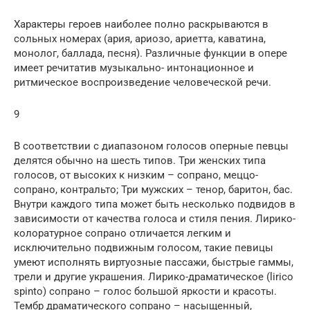
Характеры героев наиболее полно раскрываются в
сольных номерах (ария, ариозо, ариетта, каватина,
монолог, баллада, песня). Различные функции в опере
имеет речитатив музыкально- интонационное и
ритмическое воспроизведение человеческой речи.
9
В соответствии с диапазоном голосов оперные певцы
делятся обычно на шесть типов. Три женских типа
голосов, от высоких к низким – сопрано, меццо-
сопрано, контральто; Три мужских – тенор, баритон, бас.
Внутри каждого типа может быть несколько подвидов в
зависимости от качества голоса и стиля пения. Лирико-
колоратурное сопрано отличается легким и
исключительно подвижным голосом, такие певицы
умеют исполнять виртуозные пассажи, быстрые гаммы,
трели и другие украшения. Лирико-драматическое (lirico
spinto) сопрано – голос большой яркости и красоты.
Тембр драматического сопрано – насыщенный,