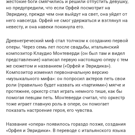
жестокие боги смягчились и решили отпустить девушку,
но предупредили, что если Орфей посмотрит на
Эвридику, прежде чем они выйдут на свет, она уйдет от
него навсегда. Орфей не смог удержаться и взглянул на
невесту, и она навеки покинула его.
Древнегреческий миф стал толчком к созданию первой
оперы. Через семь лет после свадьбы, итальянский
композитор Клаудио Монтеверди (он был там и видел
представление) написал первую настоящую оперу с тем
же сюжетом и названием («Орфей и Эвридика»).
Композитор изменил первоначальную версию
«музыкального мифа»: он попросил актеров петь свои
роли (правильно будет назвать их «партиями») мягче и
протяжнее, оркестр стал играть немного тише, как бы
помогая певцам петь. Монтеверди считал, что оркестр
тоже играет главную роль в опере, он помогает
показать настроение героя, его чувства.
Название «опера» появилось гораздо позже, создания
«Орфея и Эвридики». В переводе с итальянского языка