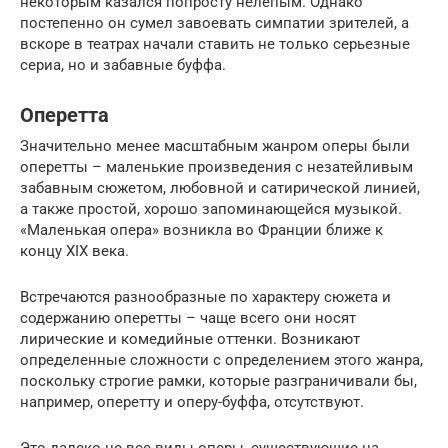
некоторым казался попросту нелепым. Однако
постепенно он сумел завоевать симпатии зрителей, а
вскоре в театрах начали ставить не только серьезные
сериа, но и забавные буффа.
Оперетта
Значительно менее масштабным жанром оперы были
оперетты – маленькие произведения с незатейливым
забавным сюжетом, любовной и сатирической линией,
а также простой, хорошо запоминающейся музыкой.
«Маленькая опера» возникла во Франции ближе к
концу XIX века.
Встречаются разнообразные по характеру сюжета и
содержанию оперетты – чаще всего они носят
лирические и комедийные оттенки. Возникают
определенные сложности с определением этого жанра,
поскольку строгие рамки, которые разграничивали бы,
например, оперетту и оперу-буффа, отсутствуют.
Это далеко не все виды оперы, существующие на