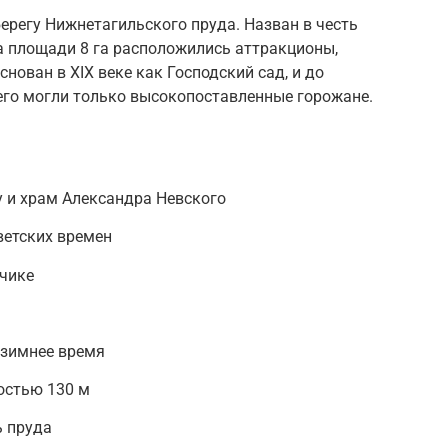
берегу Нижнетагильского пруда. Назван в честь
На площади 8 га расположились аттракционы,
снован в XIX веке как Господский сад, и до
его могли только высокопоставленные горожане.
 и храм Александра Невского
етских времен
чике
 зимнее время
остью 130 м
ь пруда