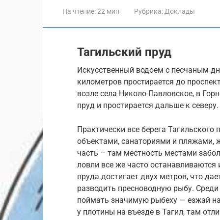
На чтение:
22 мин
Рубрика:
Доклады
Тагильский пруд
Искусственный водоем с песчаным д
километров простирается до проспект
возле села Николо-Павловское, в Горн
пруд и простирается дальше к северу.
Практически все берега Тагильского
объектами, санаториями и пляжами, 
часть – там местность местами забол
ловли все же часто останавливаются 
пруда достигает двух метров, что д
разводить пресноводную рыбу. Среди
поймать значимую рыбеху — езжай на
у плотины на въезде в Тагил, там отли