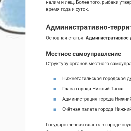
налим и лещ. Более того, рыбаки утве
время года и суток.
Административно-терри
Основная статья:
Административное 
Местное самоуправление
Струк­ту­ру ор­га­нов мест­но­го са­мо­упра
Нижнетагильская городская д
Глава города Нижний Тагил
Администрация города Нижний
Счётная палата города Нижний
Го­су­дар­ствен­ная власть в го­ро­де осу­