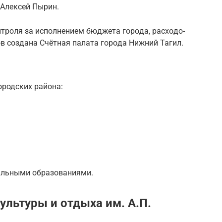
я Алек­сей Пырин.
тро­ля за ис­пол­не­ни­ем бюд­же­та го­ро­да, рас­хо­до­
 со­зда­на Счёт­ная па­ла­та го­ро­да Ниж­ний Тагил.
­род­ских рай­о­на:
и­паль­ны­ми образованиями.
ультуры и отдыха им. А.П.