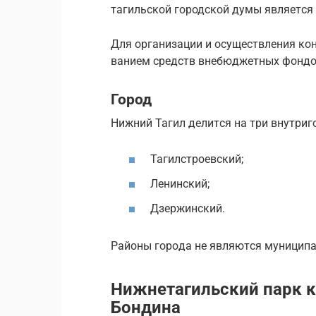
та­гиль­ской го­род­ской думы яв­ля­ет­с
Для ор­га­ни­за­ции и осу­ществ­ле­ния кон­
ва­ни­ем средств вне­бюд­жет­ных фон­дов
Город
Ниж­ний Тагил де­лит­ся на три внут­ри­го
Тагилстроевский;
Ленинский;
Дзержинский.
Рай­о­ны го­ро­да не яв­ля­ют­ся му­ни­ц
Нижнетагильский парк к
Бондина