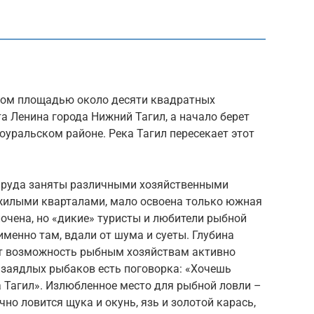
ном площадью около десяти квадратных
а Ленина города Нижний Тагил, а начало берет
оуральском районе. Река Тагил пересекает этот
 пруда заняты различными хозяйственными
жилыми кварталами, мало освоена только южная
очена, но «дикие» туристы и любители рыбной
именно там, вдали от шума и суеты. Глубина
ает возможность рыбным хозяйствам активно
 заядлых рыбаков есть поговорка: «Хочешь
 Тагил». Излюбленное место для рыбной ловли –
чно ловится щука и окунь, язь и золотой карась,