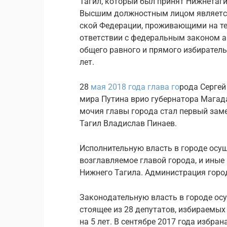
Тагил, ко­то­рый был при­нят Ниж­не­та­г
Выс­шим долж­ност­ным лицом яв­ля­ет­ся 
ской Фе­де­ра­ции, про­жи­ва­ю­щи­ми на тер
от­вет­ствии с фе­де­раль­ным за­ко­ном а
об­ще­го рав­но­го и пря­мо­го из­би­ра­те
лет.
28
мая 2018 года глава го
­ро­да Сер­ге
ми­ра Пу­ти­на врио гу­бер­на­то­ра Ма­га­
мо­чия главы го­ро­да стал пер­вый за­ме
Тагил Вла­ди­слав Пи­на­ев.
Ис­пол­ни­тель­ную власть в го­ро­де осу­
воз­глав­ля­е­мое гла­вой го­ро­да, и иные 
Ниж­не­го Та­ги­ла. Ад­ми­ни­стра­ция го­р
За­ко­но­да­тель­ную власть в го­ро­де осу
сто­я­щее из 28 де­пу­та­тов, из­би­ра­е­мы
на 5 лет. В сен­тяб­ре 2017 года из­бра­н