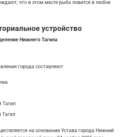
рждают, что в этом месте рыба ловится в любое
ториальное устройство
деление Нижнего Тагила
в­ле­ния го­ро­да со­став­ля­ют:
ума
 Тагил
 Тагил
ществ­ля­ет­ся на ос­но­ва­нии Уста­ва го­ро­да Ниж­ний