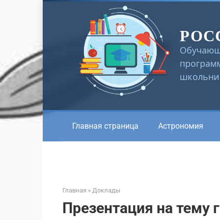
Перейти
к
РОС
контенту
Обучающ
программ
школьник
Главная страница
Астрономия
Главная
»
Доклады
Презентация на тему 