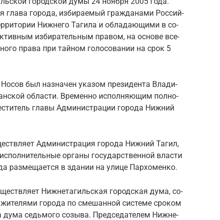
иль­ской го­род­ской думы 24 но­яб­ря 2005 года.
глава го­ро­да, из­би­ра­е­мый граж­да­на­ми Рос­сий­
­ри­то­рии Ниж­не­го Та­ги­ла и об­ла­да­ю­щи­ми в со­
к­тив­ным из­би­ра­тель­ным пра­вом, на ос­но­ве все­
ль­но­го права при тай­ном го­ло­со­ва­нии на срок 5
й Носов был на­зна­чен ука­зом пре­зи­ден­та Вла­ди­
дан­ской об­ла­сти. Вре­мен­но ис­пол­ня­ю­щим пол­но­
­сти­тель главы Ад­ми­ни­стра­ции го­ро­да Ниж­ний
ществ­ля­ет Ад­ми­ни­стра­ция го­ро­да Ниж­ний Тагил,
ис­пол­ни­тель­ные ор­га­ны го­су­дар­ствен­ной вла­сти
о­да раз­ме­ща­ет­ся в зда­нии на улице Пар­хо­мен­ко.
­ществ­ля­ет Ниж­не­та­гиль­ская го­род­ская дума, со­
х жи­те­ля­ми го­ро­да по сме­шан­ной си­сте­ме сро­ком
а дума седь­мо­го со­зы­ва. Пред­се­да­те­лем Ниж­не­