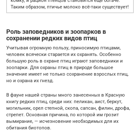
комку, и рацион птенцов становится еще богаче.
Таким образом, птичье молоко всё-таки существует!
Роль заповедников и зоопарков в
сохранении редких видов птиц
Учитывая огромную пользу, приносимую птицами,
человек всячески старается их охранять. Особенно
большую роль в охране птиц играют заповедники и
зоопарки. Для охраны птиц в природе большое
значение имеет не только сохранение взрослых птиц,
но и охрана их гнезд.
В фауне нашей страны много занесенных в Красную
книгу редких птиц, среди них: пеликан, аист, беркут,
могильник, орел степной, скопа, сапсан, филин, дрофа,
стрепет. Основная причина, по которой им грозит
вымирание, — исчезновение необходимых для их
обитания биотопов.