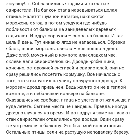
зюу-зюу!..». Соблазнились ягодами и хохлатые
свиристели. На балкон стала наведываться целая
стайка. Налетят шумной ватагой, наклюются
мороженых ягод, а потом усядутся где-нибудь
поблизости от балкона на заиндевелых деревьях –
отдыхают. И вдруг сорвутся – снова на балкон. И так
целый день. Тут никаких ягод не напасешься. Обрезки
яблок, тертая морковь, свекла – все пошло в дело.
Даже хлеб, моченный в компоте или сладком чае,
склевывали свиристелюшки. Дрозды-рябинники,
конечно, осторожней снегирей и свиристелей, они не
сразу решились посетить кормушку. Все началось с
того, что я выпустил на улицу полуручного дрозда. К
морозам дрозд привычен. Ведь жил-то он не в теплой
комнате, а в небольшой вольере на балконе.
Оказавшись на свободе, птица не улетела от жилья, да и
куда лететь. Сытнее места не найдешь. Правда, иногда
дрозд отлучался на время. И вот вдруг я заметил, как от
стаи свиристелей отделились три дрозда. Один сразу
же устремился к балкону. Это был мой воспитанник.
Остальные птицы сели на растущую неподалеку березу.