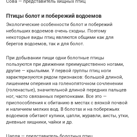
Сова — представитель хищных птиц
Птицы болот и побережий водоемов
Экологические особенности болот и побережий
небольших водоемов очень сходны. Поэтому
некоторые виды птиц являются общими как для
берегов водоемов, так и для болот.
При добывании пищи одни болотные птицы
пользуются при движении преимущественно ногами,
другие — крыльями. У первой группы птиц ноги
характеризуются рядом признаков: большой длиной,
лишением оперения на голенопяточном сочленении
(голенастые), значительной длиной передних пальцев
ног, часто связанных перепонками. Все это —
приспособления к обитанию в местах с вязкой почвой
и наличием мелких вод. В болотах и на побережьях
водоемов обитают кулики, цапли, журавли, аисты, утки,
дневные хищники, чайки и др.
Цапля — представитель болотных птиц