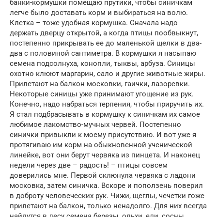
банки-кормушки помещаю прутики, чтобы синичкам
легче было доставать корм и выбираться на волю.
Клетка – тоже удобная кормушка. Сначала надо
держать дверцу открытой, а когда птицы пообвыкнут,
постепенно прикрывать ее до маленькой щелки в два-
два с половиной сантиметра. В кормушки я насыпаю
семена подсолнуха, конопли, тыквы, арбуза. Синицы
охотно клюют маргарин, сало и другие животные жиры.
Прилетают на балкон московки, гаички, лазоревки.
Некоторые синицы уже принимают угощение из рук.
Конечно, надо набраться терпения, чтобы приручить их.
Я стал подбрасывать в кормушку к синичкам их самое
любимое лакомство-мучных червей. Постепенно
синички привыкли к моему присутствию. И вот уже я
протягиваю им корм на обыкновенной ученической
линейке, вот они берут червяка из пинцета. И наконец
недели через две – радость! – птицы совсем
доверились мне. Первой склюнула червяка с ладони
московка, затем синичка. Вскоре и поползень поверил
в доброту человеческих рук. Чижи, щеглы, чечетки гоже
прилетают на балкон, только ненадолго. Для них всегда
найдутся в лесу семена березы, ольхи, ели, сосны,