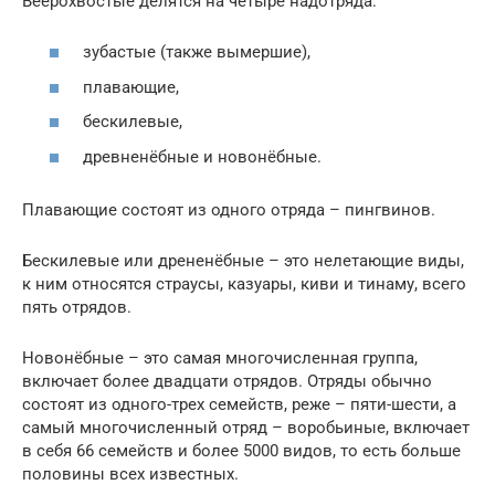
Веерохвостые делятся на четыре надотряда:
зубастые (также вымершие),
плавающие,
бескилевые,
древненёбные и новонёбные.
Плавающие состоят из одного отряда – пингвинов.
Бескилевые или дрененёбные – это нелетающие виды,
к ним относятся страусы, казуары, киви и тинаму, всего
пять отрядов.
Новонёбные – это самая многочисленная группа,
включает более двадцати отрядов. Отряды обычно
состоят из одного-трех семейств, реже – пяти-шести, а
самый многочисленный отряд – воробьиные, включает
в себя 66 семейств и более 5000 видов, то есть больше
половины всех известных.