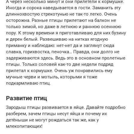
А через несколько минут и они прилетели к кормушке.
Иногда и сорока наведывается в гости. Заманить эту
длиннохвостую стрекотунью не так-то легко. Очень
осторожна. Разные птицы прилетают на балкон не
только зимой, но даже в летнюю и раннюю осеннюю
пору. К этому времени я приготавливаю для них бузину
и дерен белый. Развешиваю на нитках ягодную
приманку и наблюдаю: нет-нет да и заглянут сюда
славка, горихвостка, пеночка… Правда, они долго не
задерживаются здесь. Ведь это в основном пролетные
птицы. Только соловей как-то две недели подряд
прилетал к кормушке. Очень уж понравились ему
мучные черви и мотыль, которыми я тоже
подкармливаю птиц.
Развитие птиц
Зародыш птицы развивается в яйце. Давайте подробно
разберем, зачем птицы несут яйца и почему их
детёныши не могут рождаться так же, как у
млекопитающих!