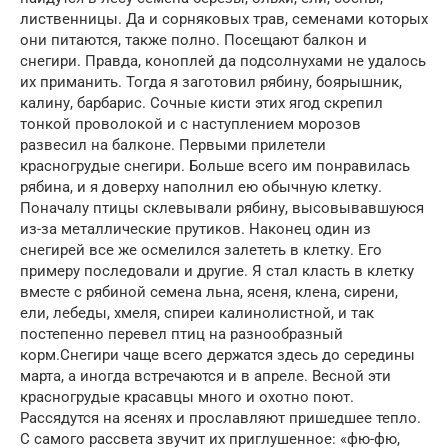
лиственницы. Да и сорняковых трав, семенами которых
они питаются, также полно. Посещают балкон и
снегири. Правда, коноплей да подсолнухами не удалось
их приманить. Тогда я заготовил рябину, боярышник,
калину, барбарис. Сочные кисти этих ягод скрепил
тонкой проволокой и с наступлением морозов
развесил на балконе. Первыми прилетели
красногрудые снегири. Больше всего им понравилась
рябина, и я доверху наполнил ею обычную клетку.
Поначалу птицы склевывали рябину, высовывавшуюся
из-за металлические прутиков. Наконец один из
снегирей все же осмелился залететь в клетку. Его
примеру последовали и другие. Я стал класть в клетку
вместе с рябиной семена льна, ясеня, клена, сирени,
ели, лебеды, хмеля, спиреи калинолистной, и так
постепенно перевел птиц на разнообразный
корм.Снегири чаще всего держатся здесь до середины
марта, а иногда встречаются и в апреле. Весной эти
красногрудые красавцы много и охотно поют.
Рассядутся на ясенях и прославляют пришедшее тепло.
С самого рассвета звучит их приглушенное: «фю-фю,