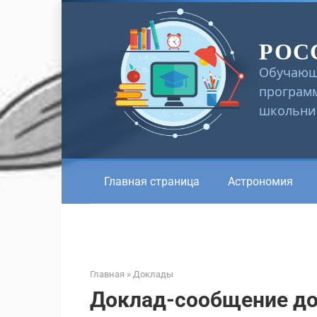
Перейти
к
РОС
контенту
Обучающ
программ
школьник
Главная страница
Астрономия
Главная
»
Доклады
Доклад-сообщение до