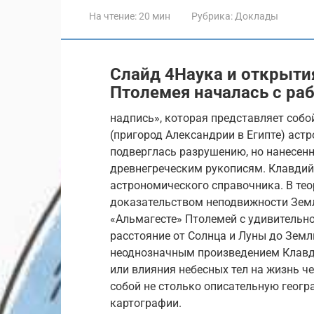
На чтение:
20 мин
Рубрика:
Доклады
Слайд 4Наука и открыти
Птолемея началась с ра
надпись», которая представляет собо
(пригород Александрии в Египте) аст
подверглась разрушению, но нанесен
древнегреческим рукописям. Клавдий
астрономического справочника. В тео
доказательством неподвижности Земли
«Альмагесте» Птолемей с удивительн
расстояние от Солнца и Луны до Земл
неоднозначным произведением Клавди
или влияния небесных тел на жизнь 
собой не столько описательную геог
картографии.