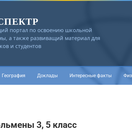
СПЕКТР
ий портал по освоению школьной
ы, а также развиващий материал для
ов и студентов
География
Доклады
Интересные факты
Физ
льмены 3, 5 класс