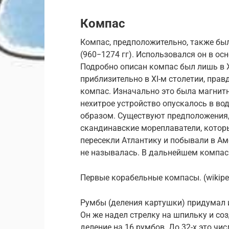
Компас
Компас, предположительно, также был
(960−1274 гг). Использовался он в ос
Подробно описан компас был лишь в XI
приблизительно в XI-м столетии, прав
компас. Изначально это была магнитн
нехитрое устройство опускалось в во
образом. Существуют предположения,
скандинавские мореплаватели, которы
пересекли Атлантику и побывали в Аме
не называлась. В дальнейшем компас
Первые корабельные компасы. (wikiped
Румбы (деления картушки) придумал 
Он же надел стрелку на шпильку и со
деление на 16 румбов. До 32-х это чи