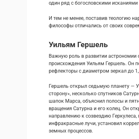
один ряд с богословскими исканиями 
И тем не менее, поставив теологию на
философы отличались от своих совре
Уильям Гершель
Важную роль в развитии астрономии 
происхождения Уильям Гершель. Он п
рефлекторы с диаметром зеркал до 1,
Гершель открыл седьмую планету — Ур
сторону», несколько спутников Сатур
шапок Марса, объяснил полосы и пятн
вращения Сатурна и его колец. Он отк
направлению к созвездию Геркулеса, 
инфракрасные лучи, установил коррел
земных процессов.