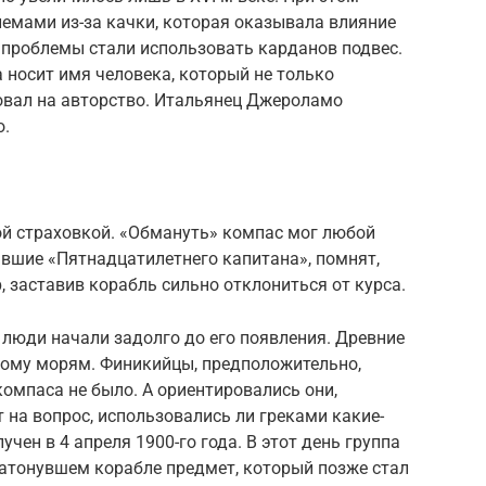
емами из-за качки, которая оказывала влияние
 проблемы стали использовать карданов подвес.
 носит имя человека, который не только
ндовал на авторство. Итальянец Джероламо
о.
ой страховкой. «Обмануть» компас мог любой
вшие «Пятнадцатилетнего капитана», помнят,
, заставив корабль сильно отклониться от курса.
люди начали задолго до его появления. Древние
ному морям. Финикийцы, предположительно,
 компаса не было. А ориентировались они,
т на вопрос, использовались ли греками какие-
чен в 4 апреля 1900-го года. В этот день группа
затонувшем корабле предмет, который позже стал