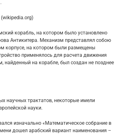
.
wikipedia.org)
мский корабль, на котором было установлено
трова Антикитера. Механизм представлял собою
ом корпусе, на котором были размещены
стройство применялось для расчета движения
м, найденный на корабле, был создан не позднее
х научных трактатов, некоторые имели
вропейской науки.
вался изначально «Математическое собрание в
ремени дошел арабский вариант наименования –