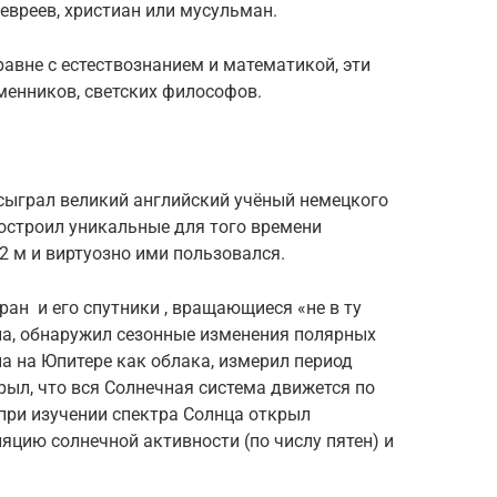
евреев, христиан или мусульман.
равне с естествознанием и математикой, эти
менников, светских философов.
сыграл великий английский учёный немецкого
остроил уникальные для того времени
2 м и виртуозно ими пользовался.
ан и его спутники , вращающиеся «не в ту
на, обнаружил сезонные изменения полярных
а на Юпитере как облака, измерил период
рыл, что вся Солнечная система движется по
при изучении спектра Солнца открыл
яцию солнечной активности (по числу пятен) и