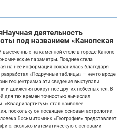
яНаучная деятельность
боты под названием «Канопская
й высеченные на каменной стеле в городе Канопе
рономические параметры. Позднее стела
ная на нее информация сохранилась благодаря
 разработал «Подручные таблицы» – нечто вроде
рии геоцентризма эти сведения выступали
 и движения вокруг нее других небесных тел. В
ой для тех времен точностью вычислил
и. «Квадрипартитум» стал наиболее
я, поскольку он посвящен основам астрологии,
человека.Восьмитомник «География» представляет
рафию, сколько математическую с основами