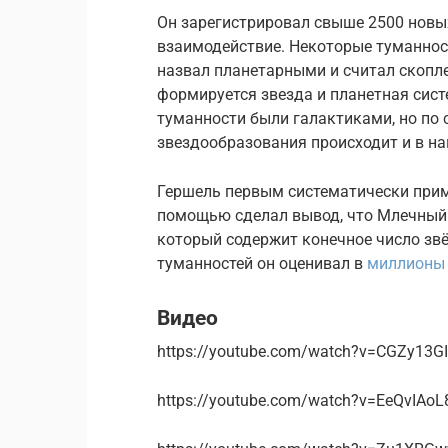
Он зарегистрировал свыше 2500 новых
взаимодействие. Некоторые туманност
назвал планетарными и считал скопл
формируется звезда и планетная сист
туманности были галактиками, но по 
звездообразования происходит и в на
Гершель первым систематически прим
помощью сделал вывод, что Млечный 
который содержит конечное число зв
туманностей он оценивал в
миллионы 
Видео
https://youtube.com/watch?v=CGZy13G
https://youtube.com/watch?v=EeQvIAo