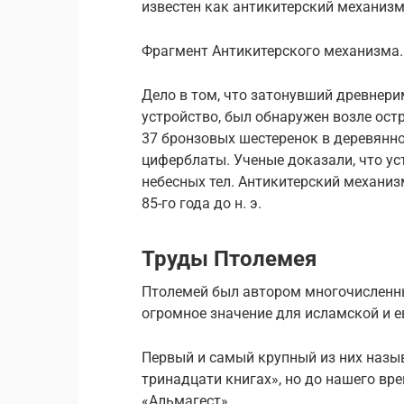
известен как антикитерский механизм
Фрагмент Антикитерского механизма. (
Дело в том, что затонувший древнери
устройство, был обнаружен возле ос
37 бронзовых шестеренок в деревянн
циферблаты. Ученые доказали, что у
небесных тел. Антикитерский механиз
85-го года до н. э.
Труды Птолемея
Птолемей был автором многочисленны
огромное значение для исламской и е
Первый и самый крупный из них назы
тринадцати книгах», но до нашего в
«Альмагест».