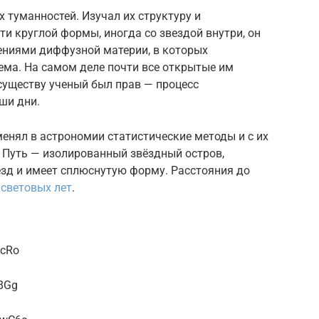
 туманностей. Изучал их структуру и
и круглой формы, иногда со звездой внутри, он
ениями диффузной материи, в которых
ема. На самом деле почти все открытые им
существу ученый был прав — процесс
ши дни.
енял в астрономии статистические методы и с их
Путь — изолированный звёздный остров,
ёзд и имеет сплюснутую форму. Расстояния до
световых лет
.
IcRo
L8Gg