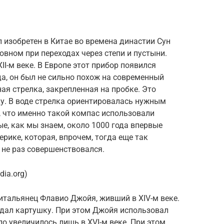
 изобретен в Китае во времена династии Сун
новном при переходах через степи и пустыни.
I-м веке. В Европе этот прибор появился
да, он был не сильно похож на современный
ая стрелка, закрепленная на пробке. Это
ду. В воде стрелка ориентировалась нужным
 что именно такой компас использовали
е, как мы знаем, около 1000 года впервые
рике, которая, впрочем, тогда еще так
 не раз совершенствовался.
ia.org)
итальянец Флавио Джойя, живший в XIV-м веке.
здал картушку. При этом Джойя использовал
сло увеличилось лишь в XVI-м веке. При этом