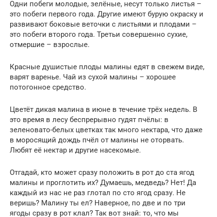
Одни побеги молодые, зелёные, несут только листья –
это побеги первого года. Другие имеют бурую окраску и
развивают боковые веточки с листьями и плодами –
это побеги второго года. Третьи совершенно сухие,
отмершие – взрослые.
Красные душистые плоды малины едят в свежем виде,
варят варенье. Чай из сухой малины – хорошее
потогонное средство.
Цветёт дикая малина в июне в течение трёх недель. В
это время в лесу беспрерывно гудят пчёлы: в
зеленовато-белых цветках так много нектара, что даже
в моросящий дождь пчёл от малины не оторвать.
Любят её нектар и другие насекомые.
Отгадай, кто может сразу положить в рот до ста ягод
малины и проглотить их? Думаешь, медведь? Нет! Да
каждый из нас не раз глотал по сто ягод сразу. Не
веришь? Малину ты ел? Наверное, по две и по три
ягоды сразу в рот клал? Так вот знай: то, что мы