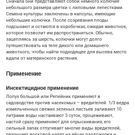
Сначала они представляют собой немного колючие
небольшого размера цветки с лиловыми лепестками.
Семена культуры заключены в капсулы, имеющие
небольшие колючки. После созревания плоды
подсыхают и остаются в коробочках, ожидая животное,
которое позволит им распространиться. Обычно,
зацепляясь за шерсть, колючки могут долго
путешествовать на теле дикого или домашнего
животного, чтобы найти подходящее для высева место
вдали от материнского растения.
Применение
Инсектицидное применение
Лопух большой или Репейник применяют в
садоводстве против насекомых – вредителей. 1/3 ведра
измельченных свежих зеленых листьев заливают 10
литрами воды настаивают 3 суток, процеживают,
настой сразу применяют для опрыскивания; его
сильный запах отпугивает многие виды вредителей,
разрушает восковой налет на яйцах плодожорки и