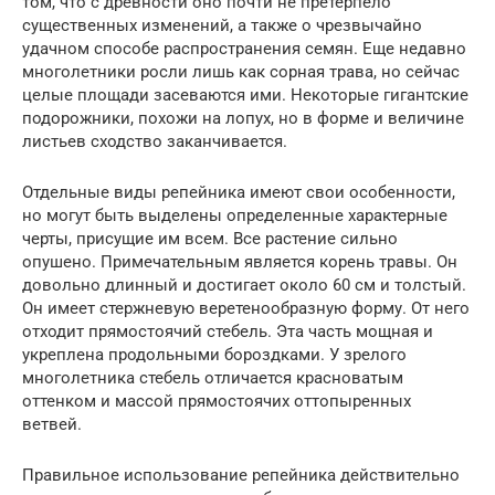
том, что с древности оно почти не претерпело
существенных изменений, а также о чрезвычайно
удачном способе распространения семян. Еще недавно
многолетники росли лишь как сорная трава, но сейчас
целые площади засеваются ими. Некоторые гигантские
подорожники, похожи на лопух, но в форме и величине
листьев сходство заканчивается.
Отдельные виды репейника имеют свои особенности,
но могут быть выделены определенные характерные
черты, присущие им всем. Все растение сильно
опушено. Примечательным является корень травы. Он
довольно длинный и достигает около 60 см и толстый.
Он имеет стержневую веретенообразную форму. От него
отходит прямостоячий стебель. Эта часть мощная и
укреплена продольными бороздками. У зрелого
многолетника стебель отличается красноватым
оттенком и массой прямостоячих оттопыренных
ветвей.
Правильное использование репейника действительно