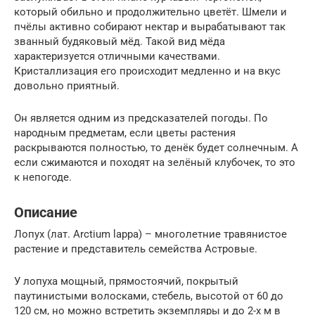
который обильно и продолжительно цветёт. Шмели и
пчёлы активно собирают нектар и вырабатывают так
званный будяковый мёд. Такой вид мёда
характеризуется отличными качествами.
Кристаллизация его происходит медленно и на вкус
довольно приятный.
Он является одним из предсказателей погоды. По
народным предметам, если цветы растения
раскрываются полностью, то денёк будет солнечным. А
если сжимаются и походят на зелёный клубочек, то это
к непогоде.
Описание
Лопух (лат. Arctium lappa) – многолетние травянистое
растение и представитель семейства Астровые.
У лопуха мощный, прямостоячий, покрытый
паутинистыми волосками, стебель, высотой от 60 до
120 см, но можно встретить экземпляры и до 2-х м в