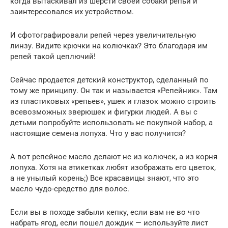
когда вытаскивал из шерсти своей собаки репьи и
заинтересовался их устройством.
И сфотографировали репей через увеличительную
линзу. Видите крючки на колючках? Это благодаря им
репей такой цеплючий!
Сейчас продается детский конструктор, сделанный по
тому же принципу. Он так и называется «Репейник». Там
из пластиковых «репьев», ушек и глазок можно строить
всевозможных зверюшек и фигурки людей. А вы с
детьми попробуйте использовать не покупной набор, а
настоящие семена лопуха. Что у вас получится?
А вот репейное масло делают не из колючек, а из корня
лопуха. Хотя на этикетках любят изображать его цветок,
а не унылый корень;) Все красавицы знают, что это
масло чудо-средство для волос.
Если вы в походе забыли кепку, если вам не во что
набрать ягод, если пошел дождик — используйте лист