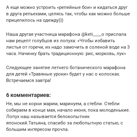
А еще можно устроить «репейные бои» и кидаться друг
в друга репьехами, целясь так, чтобы как можно больше
прицепилось на одежду)))
Наша другая участница марафона @keti____o прислала
нам рецепт голубцов из лопуха: «Чтобы избавить
листья от горечи, их надо замочить в соленой воде на 3
часа. Начинку брать традиционную: рис, морковь, лук»
Следующее занятие летнего ботанического марафона
для детей «Травяные уроки» будет у нас о колосках.
Встречаемся завтра!
6 комментариев:
Не, мы не корни жарим, маринуем, а стебли. Стебли
собираем в конце мая, начало июня, пока молоденькие.
Лопух наш называется белокопытник
японский.Татьяна, спасибо за любопытную статью, с
большим интересом прочла.