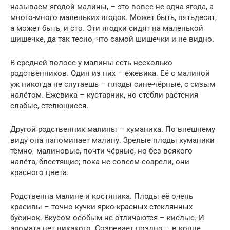
называем ягодой малины, – это вовсе не одна ягода, а
много-много маленьких ягодок. Может быть, пятьдесят,
а может быть, и сто. Эти ягодки сидят на маленькой
шишечке, да так тесно, что самой шишечки и не видно.
В средней полосе у малины есть несколько
родственников. Один из них – ежевика. Её с малиной
уж никогда не спутаешь – плоды сине-чёрные, с сизым
налётом. Ежевика – кустарник, но стебли растения
слабые, стелющиеся.
Другой родственник малины – куманика. По внешнему
виду она напоминает малину. Зрелые плоды куманики
тёмно- малиновые, почти чёрные, но без всякого
налёта, блестящие; пока не совсем созрели, они
красного цвета.
Родственна малине и костяника. Плоды её очень
красивы – точно кучки ярко-красных стеклянных
бусинок. Вкусом особым не отличаются – кислые. И
аромата нет никакого. Созревает поздно – в конце