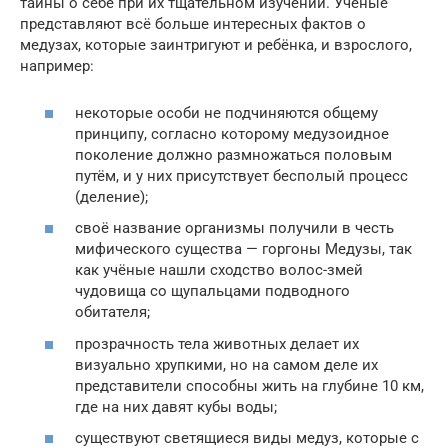
тайны о себе при их тщательном изучении. Учёные
представляют всё больше интересных фактов о
медузах, которые заинтригуют и ребёнка, и взрослого,
например:
некоторые особи не подчиняются общему
принципу, согласно которому медузоидное
поколение должно размножаться половым
путём, и у них присутствует бесполый процесс
(деление);
своё название организмы получили в честь
мифического существа — горгоны Медузы, так
как учёные нашли сходство волос-змей
чудовища со щупальцами подводного
обитателя;
прозрачность тела животных делает их
визуально хрупкими, но на самом деле их
представители способны жить на глубине 10 км,
где на них давят кубы воды;
существуют светящиеся виды медуз, которые с