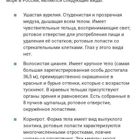
море в России, являются следующие виды:
Ушастая аурелия. Студенистая и прозрачная
медуза, дышащая всем телом. Имеет
чувствительные тельца, воспринимающие свет;
ротовое отверстие для употребления пищи и
удаления её остатков; ротовые лопасти со
стрекательными клетками. Глаз у этого вида
нет.
Волосистая цианея. Имеет крупное тело (самая
большая зарегистрированная особь достигала
36,5 м), преимущественно окрашенное в
красные и бурые оттенки, которые с возрастом
тускнеют. В краевых тельцах присутствуют
органы зрения и равновесия. Есть собранные в
8 пучков щупальца, ротовое отверстие,
окружённое лопастями.
Корнерот. Форма тела имеет вид выпуклого
зонтика, ротовые лопасти характеризуются
многочисленными отростками, ловчие
щупальца отсутствуют. Эти медузы могут