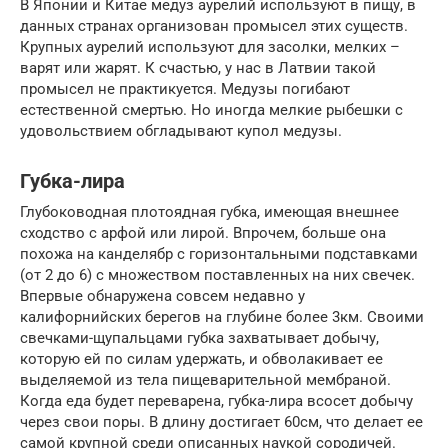
В Японии и Китае медуз аурелий используют в пищу, в
данных странах организован промысел этих существ.
Крупных аурелий используют для засолки, мелких –
варят или жарят. К счастью, у нас в Латвии такой
промысел не практикуется. Медузы погибают
естественной смертью. Но иногда мелкие рыбешки с
удовольствием обгладывают купол медузы.
Губка-лира
Глубоководная плотоядная губка, имеющая внешнее
сходство с арфой или лирой. Впрочем, больше она
похожа на канделябр с горизонтальными подставками
(от 2 до 6) с множеством поставленных на них свечек.
Впервые обнаружена совсем недавно у
калифорнийских берегов на глубине более 3км. Своими
свечками-щупальцами губка захватывает добычу,
которую ей по силам удержать, и обволакивает ее
выделяемой из тела пищеварительной мембраной.
Когда еда будет переварена, губка-лира всосет добычу
через свои поры. В длину достигает 60см, что делает ее
самой крупной среди описанных наукой сородичей.