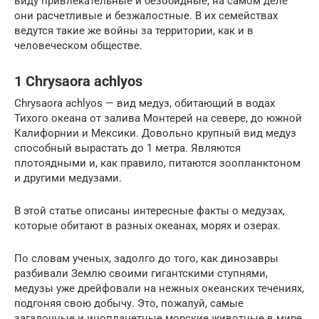
виду привлекательные и безобидные, на самом деле
они расчетливые и безжалостные. В их семействах
ведутся такие же войны за территории, как и в
человеческом обществе.
1 Chrysaora achlyos
Chrysaora achlyos — вид медуз, обитающий в водах
Тихого океана от залива Монтерей на севере, до южной
Калифорнии и Мексики. Довольно крупный вид медуз
способный вырастать до 1 метра. Являются
плотоядными и, как правило, питаются зоопланктоном
и другими медузами.
В этой статье описаны интересные факты о медузах,
которые обитают в разных океанах, морях и озерах.
По словам ученых, задолго до того, как динозавры
разбивали Землю своими гигантскими ступнями,
медузы уже дрейфовали на нежных океанских течениях,
подгоняя свою добычу. Это, пожалуй, самые
загадочные и инопланетные морские животные в мире.