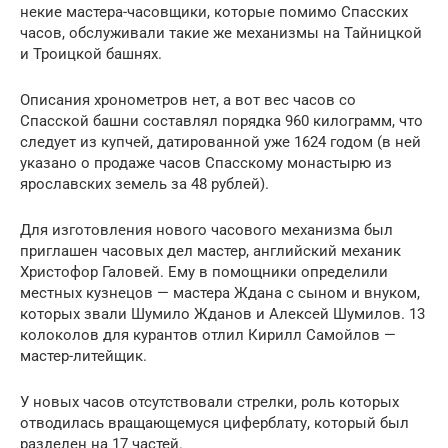
некие мастера-часовщики, которые помимо Спасских
часов, обслуживали такие же механизмы на Тайницкой
и Троицкой башнях.
Описания хронометров нет, а вот вес часов со
Спасской башни составлял порядка 960 килограмм, что
следует из купчей, датированной уже 1624 годом (в ней
указано о продаже часов Спасскому монастырю из
ярославских земель за 48 рублей).
Для изготовления нового часового механизма был
приглашен часовых дел мастер, английский механик
Христофор Галовей. Ему в помощники определили
местных кузнецов — мастера Ждана с сыном и внуком,
которых звали Шумило Жданов и Алексей Шумилов. 13
колоколов для курантов отлил Кирилл Самойлов —
мастер-литейщик.
У новых часов отсутствовали стрелки, роль которых
отводилась вращающемуся циферблату, который был
разделен на 17 частей.