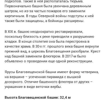
подкопов. Также в ней располагалась тюрьма.
Первоначально башня была увенчана деревянным
шатром, но из-за частых пожаров его заменили
кирпичным. В годы Северной войны подступы к ней
также были защищены, а бойницы расширены.
В XIX в. башню неоднократно реставрировали,
поскольку близость к реке приводили к разрушению
кладки. В конце столетия она была перестроена в
качестве храма. В 30-х гг. прошлого века башне вернули
прежний вид, а церковь Благовещения разобрали. Крест
над башней заменили флюгером. В 2017-м было
объявлено о проведении еще одной реконструкции.
Ярусы Благовещенской башни имеют форму четверика,
на вершине – усеченная пирамида с вышкой
дозорного. Отличие башенного флюгера от других –
украшение в виде веточки вербы.
Высота Благовещенской башни: 32,4 м