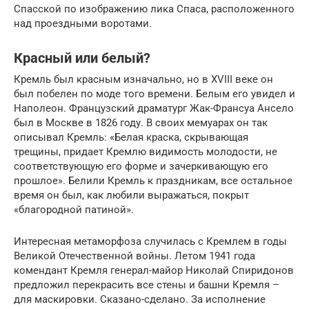
Спасской по изображению лика Спаса, расположенного
над проездными воротами.
Красный или белый?
Кремль был красным изначально, но в XVIII веке он
был побелен по моде того времени. Белым его увидел и
Наполеон. Французский драматург Жак-Франсуа Ансело
был в Москве в 1826 году. В своих мемуарах он так
описывал Кремль: «Белая краска, скрывающая
трещины, придает Кремлю видимость молодости, не
соответствующую его форме и зачеркивающую его
прошлое». Белили Кремль к праздникам, все остальное
время он был, как любили выражаться, покрыт
«благородной патиной».
Интересная метаморфоза случилась с Кремлем в годы
Великой Отечественной войны. Летом 1941 года
комендант Кремля генерал-майор Николай Спиридонов
предложил перекрасить все стены и башни Кремля –
для маскировки. Сказано-сделано. За исполнение