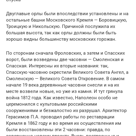
Двуглавые орлы были впоследствии установлены и на
остальные башни Московского Кремля — Боровицкую,
Троицкую и Никольскую. Причиной послужила их
большая высота, так как орлы должны были быть
хорошо видны большинству московских горожан.
По сторонам сначала Фроловских, а затем и Спасских
ворот, были возведены две часовни — Смоленская и
Спасская. Интересны их вторые названия: так,
Спасскую часовню окрестили Великого Совета Ангел, а
Смоленскую — Великого Совета Откровение. В самом
начале 19 века деревянные часовни снесли и на их
месте возвели новые, но уже из камня. И тут грянула
война 1812 года. Как известно, Наполеон особо не
церемонился с культовыми российскими
сооружениями и безжалостно их разрушал. Архитектор
Герасимов П.А. проводил работы по реставрации
Кремля в 1862 году и во время их осуществления им
были восстановлены эти 2 часовни: правда, по
совершенно новому проекту. Вновь построенные и