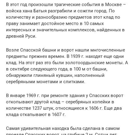
В этот год произошли трагические события в Москве –
войска хана Батыя разграбили и сожгли город. По
количеству и разнообразию предметов этот клад по
праву занимает достойное место в 10 самых
интересных и значительных комплексов, найденных в
древней Руси.
Возле Спасской башни и ворот нашли мнгочисленные
предметы прежнех времен. В 1939 г. находят еще одни
клад. На этот раз это были золотоордынские монеты. А
в сентябре следующего года, в 100 м от башни,
обнаружили глиняный кувшин, наполненный
серебряными монетами и слитками.
В январе 1969 г. при ремонте здания у Спасских ворот
откопывают другой клад – серебряных копейки в
количестве 1237 штук, относящиеся к 1606 г. Еще два
клада откапывают в 1607 г.
Самая удивительная находка была сделана в самом
проезде Спасских ворот, на глубине 2 м. Сотни лет