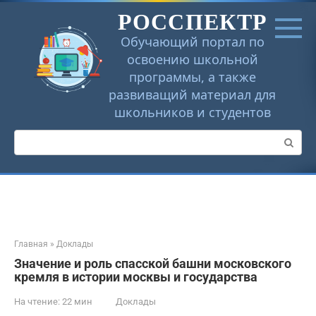
Перейти
РОССПЕКТР
к
контенту
Обучающий портал по
освоению школьной
программы, а также
развиващий материал для
школьников и студентов
Поиск:
Главная
»
Доклады
Значение и роль спасской башни московского
кремля в истории москвы и государства
На чтение:
22 мин
Доклады