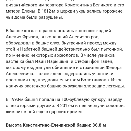
византийского императора Константина Великого и его
матери Елены. В 1812-м в церкви укрывались горожане,
чьи дома были разрушены.
В башне когда-то располагались застенки: зодчий
Алевиз Фрязин, выкопавший Алевизов ров,
оборудовал в башне слух. Внутренний проход между
этой и Набатной башней действительно был пыточной,
по мнению некоторых археологов. В числе узников
застенка был Иван Нарышкин и Стефан фон Гаден,
которому выдвинули обвинение в отравлении Федора
Алексеевича. Позже здесь содержались участники
восстания под предводительством Болотникова. Из-за
наличия застенков башню окружали зловещие легенды.
В 1993-м башня попала на 100-рублевую купюру, наряду
с некоторыми другими. В 2017-м в нее вернули соколов,
живших в ней еще с царских времен.
Высота Константино-Еленинской башни: 36,8 м