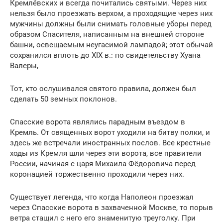
Кремлёвских и всегда почитались святыми. Через них
нельзя было проезжать верхом, а проходящие через них
мужчины должны были снимать головные уборы перед
образом Спасителя, написанным на внешней стороне
башни, освещаемым неугасимой лампадой; этот обычай
сохранился вплоть до XIX в.: по свидетельству Хуана
Валеры,
Тот, кто ослушивался святого правила, должен был
сделать 50 земных поклонов.
Спасские ворота являлись парадным въездом в
Кремль. От священных ворот уходили на битву полки, и
здесь же встречали иностранных послов. Все крестные
ходы из Кремля шли через эти ворота, все правители
России, начиная с царя Михаила Фёдоровича перед
коронацией торжественно проходили через них.
Существует легенда, что когда Наполеон проезжал
через Спасские ворота в захваченной Москве, то порыв
ветра стащил с него его знаменитую треуголку. При