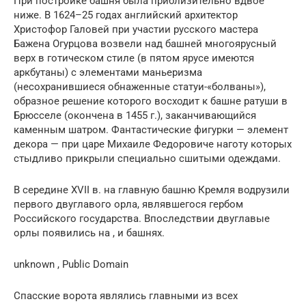
При постройке башня была приблизительно вдвое
ниже. В 1624–25 годах английский архитектор
Христофор Галовей при участии русского мастера
Бажена Огурцова возвели над башней многоярусный
верх в готическом стиле (в пятом ярусе имеются
аркбутаны) с элементами маньеризма
(несохранившиеся обнаженные статуи-«болваны»),
образное решение которого восходит к башне ратуши в
Брюсселе (окончена в 1455 г.), заканчивающийся
каменным шатром. Фантастические фигурки — элемент
декора — при царе Михаиле Федоровиче наготу которых
стыдливо прикрыли специально сшитыми одеждами.
В середине XVII в. на главную башню Кремля водрузили
первого двуглавого орла, являвшегося гербом
Российского государства. Впоследствии двуглавые
орлы появились на , и башнях.
unknown , Public Domain
Спасские ворота являлись главными из всех