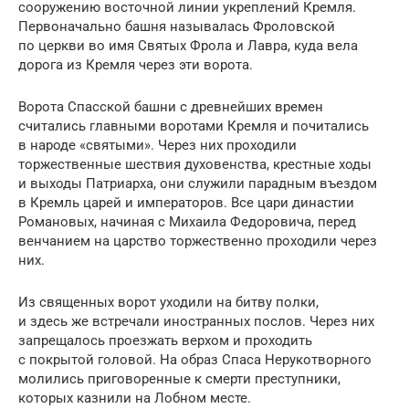
сооружению восточной линии укреплений Кремля.
Первоначально башня называлась Фроловской
по церкви во имя Святых Фрола и Лавра, куда вела
дорога из Кремля через эти ворота.
Ворота Спасской башни с древнейших времен
считались главными воротами Кремля и почитались
в народе «святыми». Через них проходили
торжественные шествия духовенства, крестные ходы
и выходы Патриарха, они служили парадным въездом
в Кремль царей и императоров. Все цари династии
Романовых, начиная с Михаила Федоровича, перед
венчанием на царство торжественно проходили через
них.
Из священных ворот уходили на битву полки,
и здесь же встречали иностранных послов. Через них
запрещалось проезжать верхом и проходить
с покрытой головой. На образ Спаса Нерукотворного
молились приговоренные к смерти преступники,
которых казнили на Лобном месте.