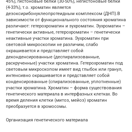
45%), гистоновые белки (30-50%), негистоновые белки
(4-33%), т.о. хроматин является
дезоксирибонуклеопротеидным комплексом (ДНП).В
зависимости от функционального состояния хроматина
различают: гетерохроматин и эухроматин. Эухроматин –
генетически активные, гетерохроматин – генетически
неактивные участки хроматина. Эухроматин при
световой микроскопии не различим, слабо
окрашивается и представляет собой
деконденсированные (деспирализованные,
раскрученные) участки хроматина. Гетерохроматин под
световым микроскопом имеет вид глыбок или гранул,
интенсивно окрашивается и представляет собой
конденсированные (спирализованные, уплотненные)
участки хроматина. Хроматин – форма существования
генетического материала в интерфазных клетках. Во
время деления клетки (митоз, мейоз) хроматин
преобразуется в хромосомы.
Организация генетического материала