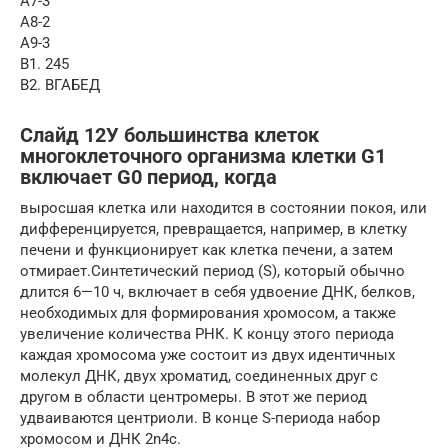
А7-3
А8-2
А9-3
В1. 245
В2. ВГАБЕД
Слайд 12У большинства клеток
многоклеточного организма клетки G1
включает G0 период, когда
выросшая клетка или находится в состоянии покоя, или
дифференцируется, превращается, например, в клетку
печени и функционирует как клетка печени, а затем
отмирает.Синтетический период (S), который обычно
длится 6—10 ч, включает в себя удвоение ДНК, белков,
необходимых для формирования хромосом, а также
увеличение количества РНК. К концу этого периода
каждая хромосома уже состоит из двух идентичных
молекул ДНК, двух хроматид, соединенных друг с
другом в области центромеры. В этот же период
удваиваются центриоли. В конце S-периода набор
хромосом и ДНК 2n4c.