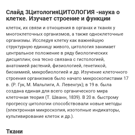
Слайд 3ЦитологияЦИТОЛОГИЯ -наука о
клетке. Изучает строение и функции
клеток, их связи и отношения в органах и тканях у
многоклеточных организмов, а также одноклеточные
организмы. Исследуя клетку как важнейшую
структурную единицу живого, цитология занимает
центральное положение в ряду биологических
дисциплин; она тесно связана с гистологией,
анатомией растений, физиологией, генетикой,
биохимией, микробиологией и др. Изучение клеточного
строения организмов было начато микроскопистами 17
в. (Р. Гук, М. Мальпиги, А. Левенгук); в 19 в. была
создана единая для всего органического мира
клеточная теория (Т. Шванн, 1839). В 20 в. быстрому
прогрессу цитологии способствовали новые методы
(электронная микроскопия, изотопные индикаторы,
культивирование клеток и др.).
Ткани