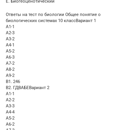
Е. Биогеоценотический
Ответы на тест по биологии Общее понятие о
биологических системах 10 классВариант 1
А1-1
А2-3
А3-2
А4-1
А5-2
А6-3
А7-2
А8-2
А9-2
В1. 246
В2. ГДВАБЕВариант 2
А1-1
А2-2
А3-3
А4-4
А5-2
А6-2