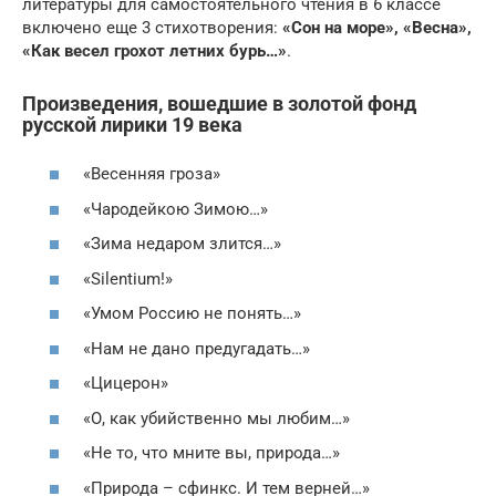
литературы для самостоятельного чтения в 6 классе
включено еще 3 стихотворения:
«Сон на море», «Весна»,
«Как весел грохот летних бурь…»
.
Произведения, вошедшие в золотой фонд
русской лирики 19 века
«Весенняя гроза»
«Чародейкою Зимою…»
«Зима недаром злится…»
«Silentium!»
«Умом Россию не понять…»
«Нам не дано предугадать…»
«Цицерон»
«О, как убийственно мы любим…»
«Не то, что мните вы, природа…»
«Природа – сфинкс. И тем верней…»