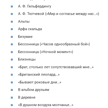
А. Ф. Гильфердингу
А. Ф. Тютчевой («Мир и согласье между нас…»)
Альпы
Арфа скальда
Безумие
Бессонница («Часов однообразный бой»)
Бессонница («Ночной момент»)
Близнецы
«Брат, столько лет сопутствовавший мне…»
«Британский леопард…»
«Бывают роковые дни…»
В альбом друзьям
В деревне
«В душном воздуха молчанье…»