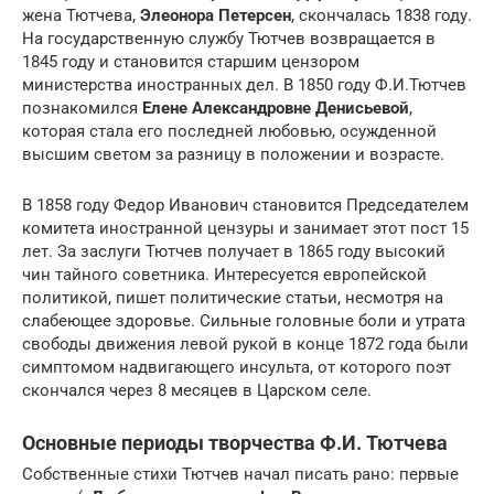
жена Тютчева,
Элеонора Петерсен
, скончалась 1838 году.
На государственную службу Тютчев возвращается в
1845 году и становится старшим цензором
министерства иностранных дел. В 1850 году Ф.И.Тютчев
познакомился
Елене Александровне Денисьевой
,
которая стала его последней любовью, осужденной
высшим светом за разницу в положении и возрасте.
В 1858 году Федор Иванович становится Председателем
комитета иностранной цензуры и занимает этот пост 15
лет. За заслуги Тютчев получает в 1865 году высокий
чин тайного советника. Интересуется европейской
политикой, пишет политические статьи, несмотря на
слабеющее здоровье. Сильные головные боли и утрата
свободы движения левой рукой в конце 1872 года были
симптомом надвигающего инсульта, от которого поэт
скончался через 8 месяцев в Царском селе.
Основные периоды творчества Ф.И. Тютчева
Собственные стихи Тютчев начал писать рано: первые