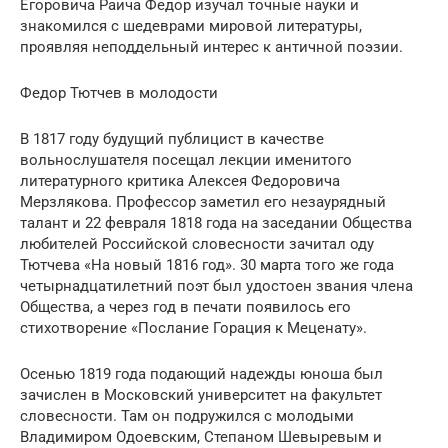
Егоровича Раича Федор изучал точные науки и
знакомился с шедеврами мировой литературы,
проявляя неподдельный интерес к античной поэзии.
Федор Тютчев в молодости
В 1817 году будущий публицист в качестве
вольнослушателя посещал лекции именитого
литературного критика Алексея Федоровича
Мерзлякова. Профессор заметил его незаурядный
талант и 22 февраля 1818 года на заседании Общества
любителей Российской словесности зачитал оду
Тютчева «На новый 1816 год». 30 марта того же года
четырнадцатилетний поэт был удостоен звания члена
Общества, а через год в печати появилось его
стихотворение «Послание Горация к Меценату».
Осенью 1819 года подающий надежды юноша был
зачислен в Московский университет на факультет
словесности. Там он подружился с молодыми
Владимиром Одоевским, Степаном Шевыревым и