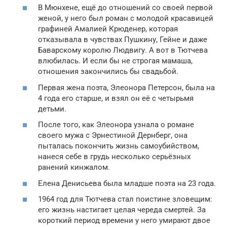
В Мюнхене, ещё до отношений со своей первой
женой, у него был роман с молодой красавицей
графиней Амалией Крюденер, которая
отказывала в чувствах Пушкину, Гейне и даже
Баварскому королю Людвигу. А вот в Тютчева
влюбилась. И если бы не строгая мамаша,
отношения закончились бы свадьбой.
Первая жена поэта, Элеонора Петерсон, была на
4 года его старше, и взял он её с четырьмя
детьми.
После того, как Элеонора узнала о романе
своего мужа с Эрнестиной Дернберг, она
пыталась покончить жизнь самоубийством,
нанеся себе в грудь несколько серьёзных
ранений кинжалом.
Елена Денисьева была младше поэта на 23 года.
1964 год для Тютчева стал поистине зловещим:
его жизнь настигает целая череда смертей. За
короткий период времени у него умирают двое