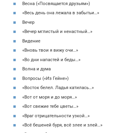
Весна («Посвящается друзьям»)
«Весь день она лежала в забытьи…»
Вечер
«Вечер мглистый и ненастный…»
Видение
«Вновь твои я вижу очи…»
«Во дни напастей и беды…»
Волна и дума
Вопросы («Из Гейне»)
«Восток белел. Ладья катилась…»
«Вот от моря и до моря…»
«Вот свежие тебе цветы…»
«Враг отрицательности узкой…»
«Всё бешеней буря, всё злее и злей…»