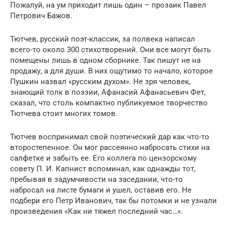
Пожалуй, на ум приходит лишь один – прозаик Павел
Петрович Бажов.
Тютчев, русский поэт-классик, за полвека написал
всего-то около 300 стихотворений. Они все могут быть
помещены лишь в одном сборнике. Так пишут не на
продажу, а для души. В них ощутимо то начало, которое
Пушкин назвал «русским духом». Не зря человек,
знающий толк в поэзии, Афанасий Афанасьевич Фет,
сказал, что столь компактно публикуемое творчество
Тютчева стоит многих томов.
Тютчев воспринимал свой поэтический дар как что-то
второстепенное. Он мог рассеянно набросать стихи на
салфетке и забыть ее. Его коллега по цензорскому
совету П. И. Капнист вспоминал, как однажды тот,
пребывая в задумчивости на заседании, что-то
набросал на листе бумаги и ушел, оставив его. Не
подбери его Петр Иванович, так бы потомки и не узнали
произведения «Как ни тяжел последний час…».