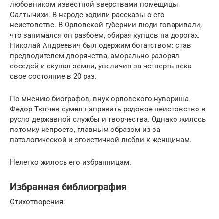
любовником известной зверствами помещицы
Салтычихи. В народе ходили рассказы о его
неистовстве. В Орловской губернии люди говаривали,
что занимался он разбоем, обирая купцов на дорогах.
Николай Андреевич был одержим богатством: став
предводителем дворянства, аморально разорял
соседей и скупал земли, увеличив за четверть века
свое состояние в 20 раз.
По мнению биографов, внук орловского нувориша
Федор Тютчев сумел направить родовое неистовство в
русло державной службы и творчества. Однако жилось
потомку непросто, главным образом из-за
патологической и эгоистичной любви к женщинам.
Нелегко жилось его избранницам.
Избранная библиография
Стихотворения: