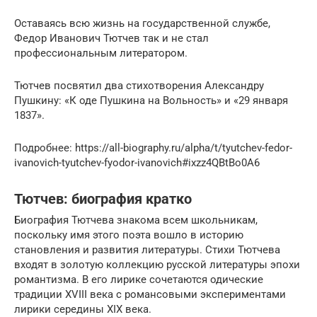
Оставаясь всю жизнь на государственной службе,
Федор Иванович Тютчев так и не стал
профессиональным литератором.
Тютчев посвятил два стихотворения Александру
Пушкину: «К оде Пушкина на Вольность» и «29 января
1837».
Подробнее: https://all-biography.ru/alpha/t/tyutchev-fedor-
ivanovich-tyutchev-fyodor-ivanovich#ixzz4QBtBo0A6
Тютчев: биография кратко
Биография Тютчева знакома всем школьникам,
поскольку имя этого поэта вошло в историю
становления и развития литературы. Стихи Тютчева
входят в золотую коллекцию русской литературы эпохи
романтизма. В его лирике сочетаются одические
традиции XVIII века с романсовыми экспериментами
лирики середины XIX века.