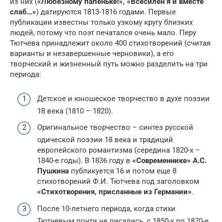
из них (
«Любезному папеньке!», «Всесилен я и вместе
слаб…»
) датируются 1813-1816 годами. Первые
публикации известны только узкому кругу близких
людей, потому что поэт печатался очень мало. Перу
Тютчева принадлежит около 400 стихотворений (считая
варианты и незавершенные черновики), а его
творческий и жизненный путь можно разделить на три
периода:
Детское и юношеское творчество в духе поэзии
18 века (1810 – 1820).
Оригинальное творчество – синтез русской
одической поэзии 18 века и традиций
европейского романтизма (середина 1820-х –
1840-е годы). В 1836 году в
«Современнике» А.С.
Пушкина
публикуется 16 и потом еще 8
стихотворений Ф.И. Тютчева под заголовком
«Стихотворения, присланные из Германии»
.
После 10-летнего периода, когда стихи
Тютчевым почти не писались, с 1850-х по 1870-е