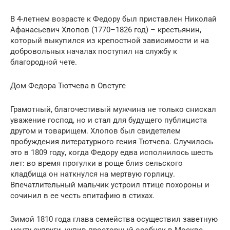
В 4-летнем возрасте к Федору был приставлен Николай
Афанасьевич Хлопов (1770–1826 год) – крестьянин,
который выкупился из крепостной зависимости и на
добровольных началах поступил на службу к
благородной чете.
Дом Федора Тютчева в Овстуге
Грамотный, благочестивый мужчина не только снискал
уважение господ, но и стал для будущего публициста
другом и товарищем. Хлопов был свидетелем
пробуждения литературного гения Тютчева. Случилось
это в 1809 году, когда Федору едва исполнилось шесть
лет: во время прогулки в роще близ сельского
кладбища он наткнулся на мертвую горлицу.
Впечатлительный мальчик устроил птице похороны и
сочинил в ее честь эпитафию в стихах.
Зимой 1810 года глава семейства осуществил заветную
мечту супруги, купив просторный особняк в Москве.