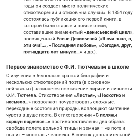
годы он создает много политических
стихотворений и стихов «на случай». В 1854 году
состоялась публикация его первой книги, в
которой были старые и новые стихи,
составившие знаменитый
«денисьевский цикл»
,
посвященный
Елене Денисьевой
(
«Я очи знал, о,
эти очи!..», «Последняя любовь», «Сегодня, друг,
пятнадцать лет минуло…»
и др.).
Первое знакомство с Ф.И. Тютчевым в школе
С изучения в 6-м классе краткой биографии и
нескольких стихотворений поэта (в основном
пейзажных) начинается постижение лирики и личности
Ф.И. Тютчева. Стихотворения
«Листья», «Неохотно и
несмело…»
позволяют почувствовать сложные,
переходные состояния природы, воплощают смятение
чувств в душе поэта. В стихотворении
«С поляны
коршун поднялся…»
противопоставлены два образа:
свобода полета вольной птицы и земная – «в поте и
пыли» – ипостась человека. В список дополнительной