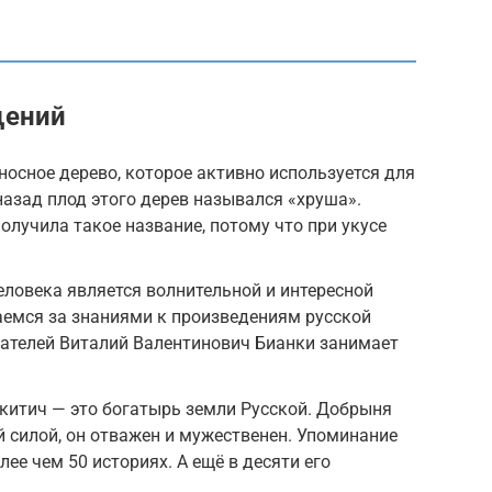
щений
носное дерево, которое активно используется для
назад плод этого дерев назывался «хруша».
олучила такое название, потому что при укусе
еловека является волнительной и интересной
аемся за знаниями к произведениям русской
сателей Виталий Валентинович Бианки занимает
итич — это богатырь земли Русской. Добрыня
 силой, он отважен и мужественен. Упоминание
лее чем 50 историях. А ещё в десяти его