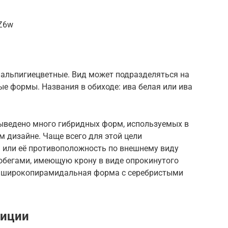
IZ6w
мальпигиецветные. Вид может подразделяться на
е формы. Названия в обиходе: ива белая или ива
выведено много гибридных форм, используемых в
 дизайне. Чаще всего для этой цели
a или её противоположность по внешнему виду
обегами, имеющую крону в виде опрокинутого
акже широкопирамидальная форма с серебристыми
диции