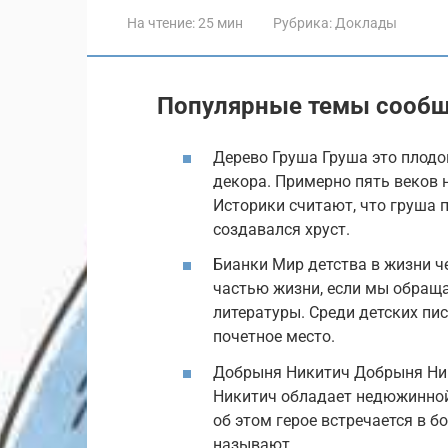
На чтение:
25 мин
Рубрика:
Доклады
Популярные темы сооб
Дерево Груша Груша это плодо
декора. Примерно пять веков 
Историки считают, что груша п
создавался хруст.
Бианки Мир детства в жизни ч
частью жизни, если мы обращ
литературы. Среди детских пи
почетное место.
Добрыня Никитич Добрыня Ник
Никитич обладает недюжинной
об этом герое встречается в бо
называют,