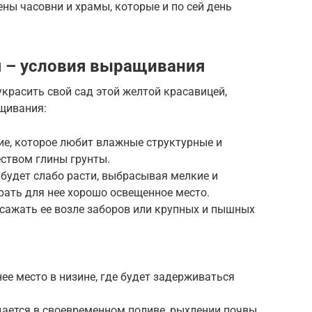
ены часовни и храмы, которые и по сей день
я – условия выращивания
украсить свой сад этой желтой красавицей,
щивания:
ие, которое любит влажные структурные и
ством глины грунты.
и будет слабо расти, выбрасывая мелкие и
рать для нее хорошо освещенное место.
 сажать ее возле заборов или крупных и пышных
ее место в низине, где будет задерживаться
ается в своевременном поливе, рыхлении почвы,