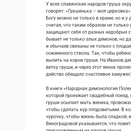
У всех славянских народов груша ок
говорят: «Грушенька – моя церковка»
Богу можно не только в храме, но и у
считая, что таким образом не только
защищают себя от разных недобрых сил
бывает не только злых демонов, но д
и обычаев связаны не только с плодам
сожженного ствола. Так, чтобы ребен
вылить на корни груши. На Иванов де
ветку груши, и через этот венок прол
действо обещало счастливое замужест
В книге «Народная демонология Полесь
которой проезжает свадебный поезд,
груши осыпает мать жениха, провожая 
чтобы сделать кур плодовитыми. В ко
чурочку, чтобы жизнь была сладкой, и
Виноградовой указывается, что повит
приготовленным из плодов груши.