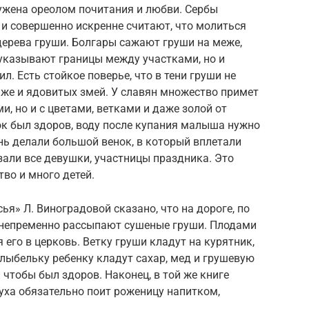
ружена ореолом почитания и любви. Сербы
 и совершенно искренне считают, что молиться
 дерева груши. Болгары сажают груши на меже,
 указывают границы между участками, но и
. Есть стойкое поверье, что в тени груши не
аже и ядовитых змей. У славян множество примет
и, но и с цветами, ветками и даже золой от
ок был здоров, воду после купания малыша нужно
нь делали большой венок, в который вплетали
езали все девушки, участницы праздника. Это
во и много детей.
я» Л. Виноградовой сказано, что на дороге, по
 непременно рассыпают сушеные груши. Плодами
его в церковь. Ветку груши кладут на курятник,
лыбельку ребенку кладут сахар, мед и грушевую
 чтобы был здоров. Наконец, в той же книге
уха обязательно поит роженицу напитком,