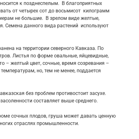
носится к позднеспелым. В благоприятных
авать от четырех сот до восьмисот килограмм
змерам не большие. В зрелом виде желтые,
ая. Семена данного вида растений используют
анена на территории северного Кавказа. По
тров. Листья по форме овальные, яйцевидные,
о – желтый цвет, сочные, время созревания –
 температурам, но, тем не менее, поддается
авказская без проблем противостоит засухе.
 засоленности составляет выше среднего.
роме сочных плодов, груша может давать ценную
многих отраслях промышленности.