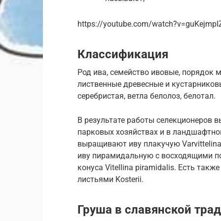
https://youtube.com/watch?v=guKejmp
Классификация
Род ива, семейство ивовые, порядок 
лиственные древесные и кустарниковы
серебристая, ветла белолоз, белотал.
В результате работы селекционеров 
парковых хозяйствах и в ландшафтном
выращивают иву плакучую Varvittelin
иву пирамидальную с восходящими п
конуса Vitellina piramidalis. Есть т
листьями Kosterii.
Груша в славянской тра