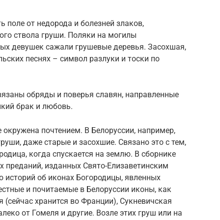
ть поле от недорода и болезней злаков,
ого ствола груши. Поляки на могилы
ых девушек сажали грушевые деревья. Засохшая,
льских песнях – символ разлуки и тоски по
связаны обряды и поверья славян, направленные
пкий брак и любовь.
 окружена почтением. В Белоруссии, например,
руши, даже старые и засохшие. Связано это с тем,
родица, когда спускается на землю. В сборнике
х преданий, изданных Свято-Елизаветинским
о историй об иконах Богородицы, явленных
вестные и почитаемые в Белоруссии иконы, как
я (сейчас хранится во Франции), Сукневичская
алеко от Гомеля и другие. Возле этих груш или на