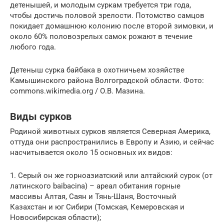
детенышей, и молодым суркам требуется три года,
чтобы достичь половой зрелости. Потомство самцов
покидает домашнюю колонию после второй зимовки, и
около 60% половозрелых самок рожают в течение
любого года.
Детеныш сурка байбака в охотничьем хозяйстве
Камышинского района Волгоградской области. Фото:
commons.wikimedia.org / О.В. Мазина.
Виды сурков
Родиной животных сурков является Северная Америка,
оттуда они распространились в Европу и Азию, и сейчас
насчитывается около 15 основных их видов:
1. Серый он же горноазиатский или алтайский сурок (от
латинского baibacina) – ареал обитания горные
массивы Алтая, Саян и Тянь-Шаня, Восточный
Казахстан и юг Сибири (Томская, Кемеровская и
Новосибирская области);