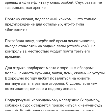
зрелых и «фить-флить» у юных особей. Слух развит не
так сильно, как зрение
Поэтому сигнал, подаваемый криком, — это только
предупреждение для остальных, что-то типа
«Внимание!»
Потребляя пищу, зверёк всё время осматривается,
иногда становясь на задние лапы (столбиком). На
контроль за местностью уходит почти треть его
времени.
Для отдыха подбирает места с хорошим обзором:
возвышенность сурчины, валун, пень, скальные уступы.
В хорошую погоду любит поваляться на животе,
вытянув лапы в разные стороны. С удовольствием
потягивается, широко и подолгу зевает.
Подвергнутый неожиданному нападению (к примеру,
собакой), сурок старается прислониться к чему-нибудь
спиной. Встаёт вертикально и передними лапами