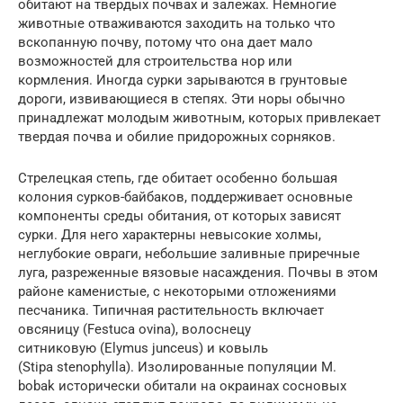
обитают на твердых почвах и залежах. Немногие
животные отваживаются заходить на только что
вскопанную почву, потому что она дает мало
возможностей для строительства нор или
кормления. Иногда сурки зарываются в грунтовые
дороги, извивающиеся в степях. Эти норы обычно
принадлежат молодым животным, которых привлекает
твердая почва и обилие придорожных сорняков.
Стрелецкая степь, где обитает особенно большая
колония сурков-байбаков, поддерживает основные
компоненты среды обитания, от которых зависят
сурки. Для него характерны невысокие холмы,
неглубокие овраги, небольшие заливные приречные
луга, разреженные вязовые насаждения. Почвы в этом
районе каменистые, с некоторыми отложениями
песчаника. Типичная растительность включает
овсяницу (Festuca ovina), волоснецу
ситниковую (Elymus junceus) и ковыль
(Stipa stenophylla). Изолированные популяции M.
bobak исторически обитали на окраинах сосновых