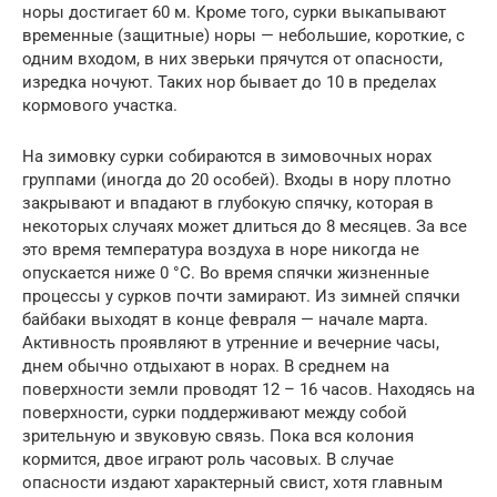
норы достигает 60 м. Кроме того, сурки выкапывают
временные (защитные) норы — небольшие, короткие, с
одним входом, в них зверьки прячутся от опасности,
изредка ночуют. Таких нор бывает до 10 в пределах
кормового участка.
На зимовку сурки собираются в зимовочных норах
группами (иногда до 20 особей). Входы в нору плотно
закрывают и впадают в глубокую спячку, которая в
некоторых случаях может длиться до 8 месяцев. За все
это время температура воздуха в норе никогда не
опускается ниже 0 °C. Во время спячки жизненные
процессы у сурков почти замирают. Из зимней спячки
байбаки выходят в конце февраля — начале марта.
Активность проявляют в утренние и вечерние часы,
днем обычно отдыхают в норах. В среднем на
поверхности земли проводят 12 – 16 часов. Находясь на
поверхности, сурки поддерживают между собой
зрительную и звуковую связь. Пока вся колония
кормится, двое играют роль часовых. В случае
опасности издают характерный свист, хотя главным