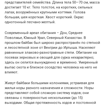
представителей семейства. Длина тела 50—70 см, масса
достигает 10 кг. Тело толстое, на коротких, сильных
лапах, вооружённых крупными когтями. Голова
большая, шея короткая. Хвост короткий. Окрас
однотонный песчано-желтый.
Современный ареал обитания – Дон, Среднее
Поволжье, Южный Урал, Северный Казахстан. В
прошлом байбак был широко распространён по степной
и лесостепной зоне от Венгрии до Иртыша. Населяют
равнинные злаково-разнотравные степи. Обитание на
посевах зерновых и овощей для сурка нехарактерно;
здесь он селится вынужденно и временно. Умеренный
выпас скота и близкое соседство человека на него не
влияют.
Живут байбаки большими колониями, устраивая для
жилья норы разного назначения и сложности. Норы
представляют собой сложную систему ходов; они
связаны с поверхностью несколькими (до 15)
выходами. Общая протяженность ходов и постоянной