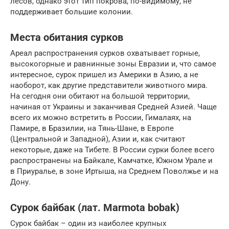
лесов, однако этот тип покрова, по-видимому, не
поддерживает большие колонии.
Места обитания сурков
Ареал распространения сурков охватывает горные,
высокогорные и равнинные зоны Евразии и, что самое
интересное, сурок пришел из Америки в Азию, а не
наоборот, как другие представители животного мира.
На сегодня они обитают на большой территории,
начиная от Украины и заканчивая Средней Азией. Чаще
всего их можно встретить в России, Гималаях, на
Памире, в Бразилии, на Тянь-Шане, в Европе
(Центральной и Западной), Азии и, как считают
некоторые, даже на Тибете. В России сурки более всего
распространены на Байкале, Камчатке, Южном Урале и
в Приуралье, в зоне Иртыша, на Среднем Поволжье и на
Дону.
Сурок байбак (лат. Marmota bobak)
Сурок байбак – один из наиболее крупных