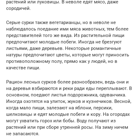
растений или луковицы. В неволе едят мясо, даже
сородичей.
Серые сурки также вегетарианцы, но в неволе не
наблюдалось поедание ими мяса животных, тем более
представителей того же вида. Из растительной пищи
предпочитают молодые побеги. Иногда не брезгуют
листьями, даже деревьев. Некоторые романтичные
натуры предпочитают цветы, которые могут приносить
противоположному полу, прямо как у людей, но в
качестве пищи.
Рацион лесных сурков более разнообразен, ведь они и
на деревья взбираются и реки ради еды переплывают. В
основном, поедают листья подорожника, одуванчика.
Иногда охотятся на улиток, жуков и кузнечиков. Весной,
когда мало пищи, залезают на яблони, персики,
шелковицы и едят молодые побеги и кору. На огородах
могут ухватить горох или бобы. Воду получают из
растений или при сборе утренней росы. На зиму ничем
не запасаются.