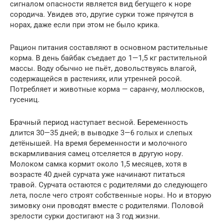
сигналом опасности является вид бегущего к норе
сородича. Увидев это, другие сурки тоже прячутся в
норах, даже если при этом не было крика.
Рацион питания составляют в основном растительные
корма. В день байбак съедает до 1—1,5 кг растительной
массы. Воду обычно не пьёт, довольствуясь влагой,
содержащейся в растениях, или утренней росой.
Потребляет и животные корма — саранчу, моллюсков,
гусениц.
Брачный период наступает весной. Беременность
длится 30—35 дней; в выводке 3—6 голых и слепых
детёнышей. На время беременности и молочного
вскармливания самец отселяется в другую нору.
Молоком самка кормит около 1,5 месяцев, хотя в
возрасте 40 дней сурчата уже начинают питаться
травой. Сурчата остаются с родителями до следующего
лета, после чего строят собственные норы. Но и вторую
зимовку они проводят вместе с родителями. Половой
зрелости сурки достигают на 3 год жизни.