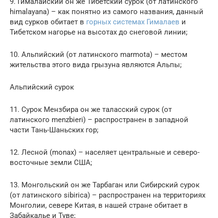
9. Гималайский он же Тибетский сурок (от латинского
himalayana) – как понятно из самого названия, данный
вид сурков обитает в
горных системах Гималаев
и
Тибетском нагорье на высотах до снеговой линии;
10. Альпийский (от латинского marmota) – местом
жительства этого вида грызуна являются Альпы;
Альпийский сурок
11. Сурок Мензбира он же таласский сурок (от
латинского menzbieri) – распространен в западной
части Тань-Шаньских гор;
12. Лесной (monax) – населяет центральные и северо-
восточные земли США;
13. Монгольский он же Тарбаган или Сибирский сурок
(от латинского sibirica) – распространен на территориях
Монголии, севере Китая, в нашей стране обитает в
Забайкалье и Туве;