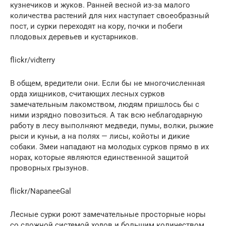
кузнечиков и жуков. Ранней весной из-за малого
количества растений для них наступает своеобразный
пост, и сурки переходят на кору, почки и побеги
плодовых деревьев и кустарников.
flickr/vidterry
В общем, вредители они. Если бы не многочисленная
орда хищников, считающих лесных сурков
замечательным лакомством, людям пришлось бы с
ними изрядно повозиться. А так всю неблагодарную
работу в лесу выполняют медведи, пумы, волки, рыжие
рыси и куньи, а на полях — лисы, койоты и дикие
собаки. Змеи нападают на молодых сурков прямо в их
норах, которые являются единственной защитой
проворных грызунов.
flickr/NapaneeGal
Лесные сурки роют замечательные просторные норы
со сложной системой ходов и большим количеством