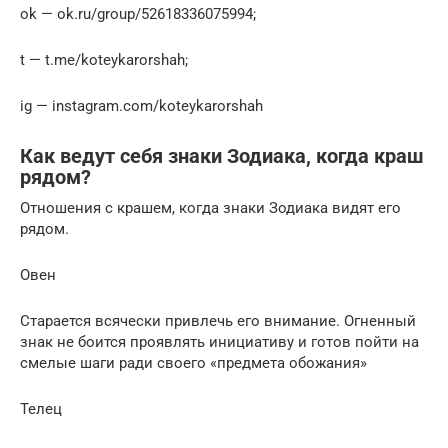
ok — ok.ru/group/52618336075994;
t — t.me/koteykarorshah;
ig — instagram.com/koteykarorshah
Как ведут себя знаки Зодиака, когда краш
рядом?
Отношения с крашем, когда знаки Зодиака видят его
рядом.
Овен
Старается всячески привлечь его внимание. Огненный
знак не боится проявлять инициативу и готов пойти на
смелые шаги ради своего «предмета обожания»
Телец