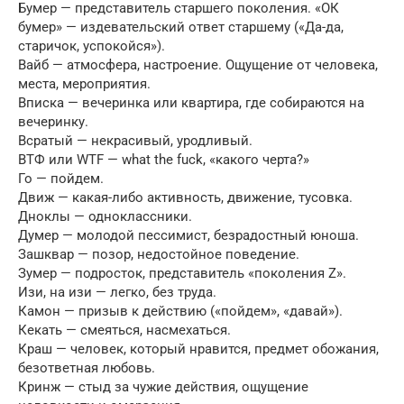
Бумер — представитель старшего поколения. «ОК
бумер» — издевательский ответ старшему («Да-да,
старичок, успокойся»).
Вайб — атмосфера, настроение. Ощущение от человека,
места, мероприятия.
Вписка — вечеринка или квартира, где собираются на
вечеринку.
Всратый — некрасивый, уродливый.
ВТФ или WTF — what the fuck, «какого черта?»
Го — пойдем.
Движ — какая-либо активность, движение, тусовка.
Дноклы — одноклассники.
Думер — молодой пессимист, безрадостный юноша.
Зашквар — позор, недостойное поведение.
Зумер — подросток, представитель «поколения Z».
Изи, на изи — легко, без труда.
Камон — призыв к действию («пойдем», «давай»).
Кекать — смеяться, насмехаться.
Краш — человек, который нравится, предмет обожания,
безответная любовь.
Кринж — стыд за чужие действия, ощущение