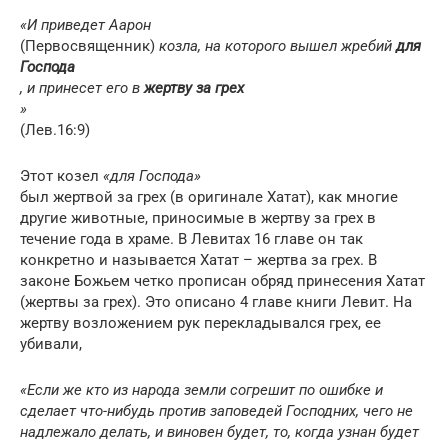
«И приведет Аарон
(Первосвященник)
козла, на которого вышел жребий
для
Господа
, и принесет его в
жертву за грех
»
(Лев.16:9)
Этот козел
«для Господа»
был жертвой за грех (в оригинале Хатат), как многие
другие животные, приносимые в жертву за грех в
течение года в храме. В Левитах 16 главе он так
конкретно и называется Хатат – жертва за грех. В
законе Божьем четко прописан обряд принесения Хатат
(жертвы за грех). Это описано 4 главе книги Левит. На
жертву возложением рук перекладывался грех, ее
убивали,
«Если же кто из народа земли согрешит по ошибке и
сделает что-нибудь против заповедей Господних, чего не
надлежало делать, и виновен будет, то, когда узнан будет