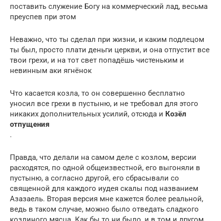
поставить служение Богу на коммерческий лад, весьма
преуспев при этом
Неважно, что ты сделал при жизни, и каким подлецом
ты был, просто плати деньги церкви, и она отпустит все
твои грехи, и на тот свет попадёшь чистеньким и
невинным аки ягнёнок
Что касается козла, то он совершенно бесплатно
уносил все грехи в пустыню, и не требовал для этого
никаких дополнительных усилий, отсюда и
Козёл
отпущения
.
Правда, что делали на самом деле с козлом, версии
расходятся, по одной общеизвестной, его выгоняли в
пустыню, а согласно другой, его сбрасывали со
священной для каждого иудея скалы под названием
Азазаель. Вторая версия мне кажется более реальной,
ведь в таком случае, можно было отведать сладкого
козлиного мясца. Как бы то ни было, и в том и другом