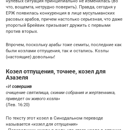
нулевых ситуация принципиально не изменилась (во
что, вощемта, нетрудно поверить). Правда, сегодня у
ЕРЖ появилась конкуренция в лице мусульманских
расовых арабов, причем настолько серьезная, что даже
упоротый Брейвик призывает дружить с первыми
против вторых.
Впрочем, поскольку
арабы тоже семиты
, последние как
были козлами отпущения, так и остались. Козлы
(настоящие) довольны!
Козел отпущения, точнее, козел для
Азазеля
«И
совершив
очищение святилища, скинии собрания и жертвенника,
приведет он живого козла»
(Лев. 16:20)
По тексту этот козел в Синодальном переводе
называется
«козел для отпущения»