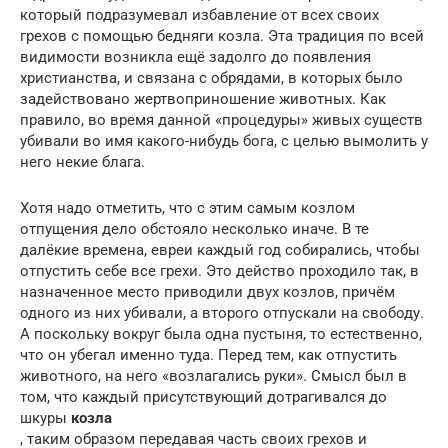
который подразумевал избавление от всех своих
грехов с помощью бедняги козла. Эта традиция по всей
видимости возникла ещё задолго до появления
христианства, и связана с обрядами, в которых было
задействовано жертвоприношение животных. Как
правило, во время данной «процедуры» живых существ
убивали во имя какого-нибудь бога, с целью вымолить у
него некие блага.
Хотя надо отметить, что с этим самым козлом
отпущения дело обстояло несколько иначе. В те
далёкие времена, евреи каждый год собирались, чтобы
отпустить себе все грехи. Это действо проходило так, в
назначенное место приводили двух козлов, причём
одного из них убивали, а второго отпускали на свободу.
А поскольку вокруг была одна пустыня, то естественно,
что он убегал именно туда. Перед тем, как отпустить
животного, на него «возлагались руки». Смысл был в
том, что каждый присутствующий дотрагивался до
шкуры
козла
, таким образом передавая часть своих грехов и