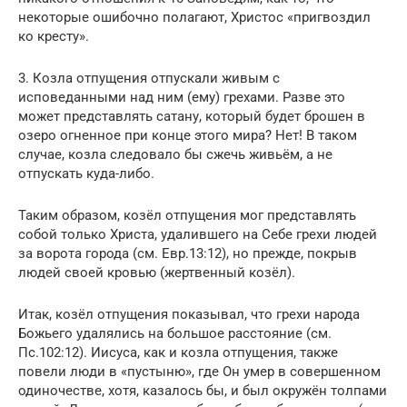
некоторые ошибочно полагают, Христос «пригвоздил
ко кресту».
3. Козла отпущения отпускали живым с
исповеданными над ним (ему) грехами. Разве это
может представлять сатану, который будет брошен в
озеро огненное при конце этого мира? Нет! В таком
случае, козла следовало бы сжечь живьём, а не
отпускать куда-либо.
Таким образом, козёл отпущения мог представлять
собой только Христа, удалившего на Себе грехи людей
за ворота города (см. Евр.13:12), но прежде, покрыв
людей своей кровью (жертвенный козёл).
Итак, козёл отпущения показывал, что грехи народа
Божьего удалялись на большое расстояние (см.
Пс.102:12). Иисуса, как и козла отпущения, также
повели люди в «пустыню», где Он умер в совершенном
одиночестве, хотя, казалось бы, и был окружён толпами