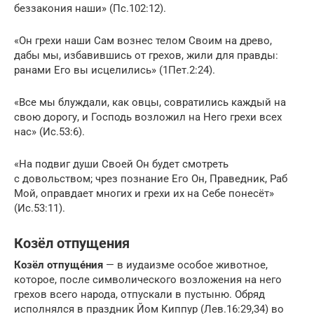
беззакония наши» (Пс.102:12).
«Он грехи наши Сам вознес телом Своим на древо,
дабы мы, избавившись от грехов, жили для правды:
ранами Его вы исцелились» (1Пет.2:24).
«Все мы блуждали, как овцы, совратились каждый на
свою дорогу, и Господь возложил на Него грехи всех
нас» (Ис.53:6).
«На подвиг души Своей Он будет смотреть
с довольством; чрез познание Его Он, Праведник, Раб
Мой, оправдает многих и грехи их на Себе понесёт»
(Ис.53:11).
Козёл отпущения
Козёл отпуще́ния
— в иудаизме особое животное,
которое, после символического возложения на него
грехов всего народа, отпускали в пустыню. Обряд
исполнялся в праздник Йом Киппур (Лев.16:29,34) во