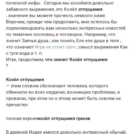
полезной инфы . Сегодня мы коснёмся довольно
забавного выражения, это Козёл
отпущения
, значение вы можете прочесть немного ниже.
Впрочем, прежде чем продолжить, мне хотелось бы
порекомендовать вам несколько интересных новостей
по тематике пословиц и поговорок. Например, что
значит Заячья душа ; как понять Еле еле душа в теле ;
что означает
Игра не стоит свеч
; смысл выражения Как
с гуся вода и т. п.
Итак, продолжим,
что значит Козёл отпущения
?
Козёл отпущения
— этим словом обозначают человека, которого
обвинили во всех неудачах, возникших проблемах, и
провалах, при этом он к этому может быть совсем не
причастен
полная версия
козёл отпущения грехов
В древней Иудее имелся довольно интересный обычай,