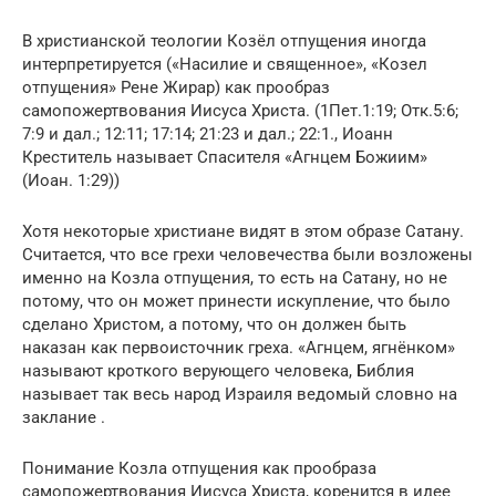
В христианской теологии Козёл отпущения иногда
интерпретируется («Насилие и священное», «Козел
отпущения» Рене Жирар) как прообраз
самопожертвования Иисуса Христа. (1Пет.1:19; Отк.5:6;
7:9 и дал.; 12:11; 17:14; 21:23 и дал.; 22:1., Иоанн
Креститель называет Спасителя «Агнцем Божиим»
(Иоан. 1:29))
Хотя некоторые христиане видят в этом образе Сатану.
Считается, что все грехи человечества были возложены
именно на Козла отпущения, то есть на Сатану, но не
потому, что он может принести искупление, что было
сделано Христом, а потому, что он должен быть
наказан как первоисточник греха. «Агнцем, ягнёнком»
называют кроткого верующего человека, Библия
называет так весь народ Израиля ведомый словно на
заклание .
Понимание Козла отпущения как прообраза
самопожертвования Иисуса Христа, коренится в идее