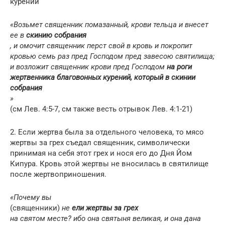
курений
«Возьмет священник помазанный, крови тельца и внесет
ее в
скинию собрания
, и омочит священник перст свой в кровь и покропит
кровью семь раз пред Господом пред завесою святилища;
и возложит священник крови пред Господом
на роги
жертвенника благовонных курений, который в скинии
собрания
»
(см Лев. 4:5-7, см также весть отрывок Лев. 4:1-21)
2. Если жертва была за отдельного человека, то мясо
жертвы за грех съедал священник, символически
принимая на себя этот грех и нося его до Дня Йом
Кипура. Кровь этой жертвы не вносилась в святилище
после жертвоприношения.
«Почему вы
(священники)
не
ели жертвы за грех
на святом месте? ибо она святыня великая, и она дана