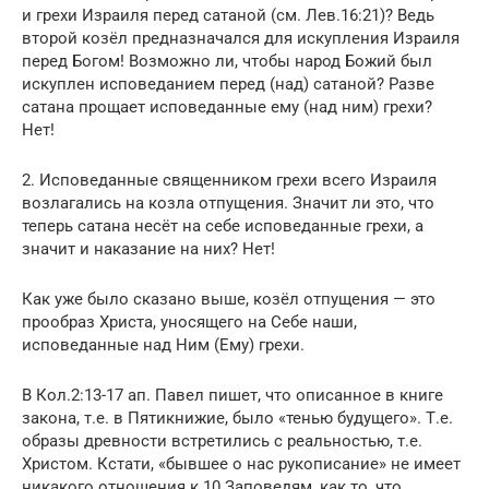
и грехи Израиля перед сатаной (см. Лев.16:21)? Ведь
второй козёл предназначался для искупления Израиля
перед Богом! Возможно ли, чтобы народ Божий был
искуплен исповеданием перед (над) сатаной? Разве
сатана прощает исповеданные ему (над ним) грехи?
Нет!
2. Исповеданные священником грехи всего Израиля
возлагались на козла отпущения. Значит ли это, что
теперь сатана несёт на себе исповеданные грехи, а
значит и наказание на них? Нет!
Как уже было сказано выше, козёл отпущения — это
прообраз Христа, уносящего на Себе наши,
исповеданные над Ним (Ему) грехи.
В Кол.2:13-17 ап. Павел пишет, что описанное в книге
закона, т.е. в Пятикнижие, было «тенью будущего». Т.е.
образы древности встретились с реальностью, т.е.
Христом. Кстати, «бывшее о нас рукописание» не имеет
никакого отношения к 10 Заповедям, как то, что