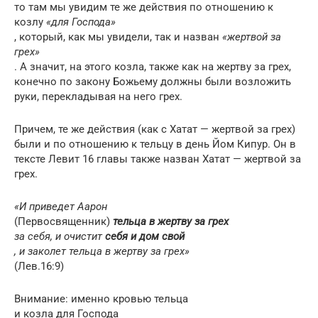
то там мы увидим те же действия по отношению к
козлу
«для Господа»
, который, как мы увидели, так и назван
«жертвой за
грех»
. А значит, на этого козла, также как на жертву за грех,
конечно по закону Божьему должны были возложить
руки, перекладывая на него грех.
Причем, те же действия (как с Хатат — жертвой за грех)
были и по отношению к тельцу в день Йом Кипур. Он в
тексте Левит 16 главы также назван Хатат — жертвой за
грех.
«И приведет Аарон
(Первосвященник)
тельца в жертву за грех
за себя, и очистит
себя и дом свой
, и заколет тельца в жертву за грех»
(Лев.16:9)
Внимание: именно кровью тельца
и козла для Господа