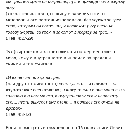
им грех, которым он согрешил, пусть приведет он в жертву
козу
(козла, тельца, овна, горлицу в зависимости от
материального состояния человека)
без порока за грех
свой, которым он согрешил, и возложит руку свою на
голову жертвы за грех, и заколют в жертву за грех…»
(Лев. 4:27-29)
Тук (жир) жертвы за грех сжигали на жертвеннике, а
мясо, кожу и внутренности выносили за пределы
скинии и там сжигали.
«И вынет из тельца за грех
(или другого животного)
весь тук его … и сожжет … на
жертвеннике всесожжения; а кожу тельца и все мясо его с
головою и с ногами его, и внутренности его и нечистоту
его, … пусть вынесет вне стана … и сожжет его огнем на
дровах»
(Лев. 4:8-12)
Если посмотреть внимательно на 16 главу книги Левит,