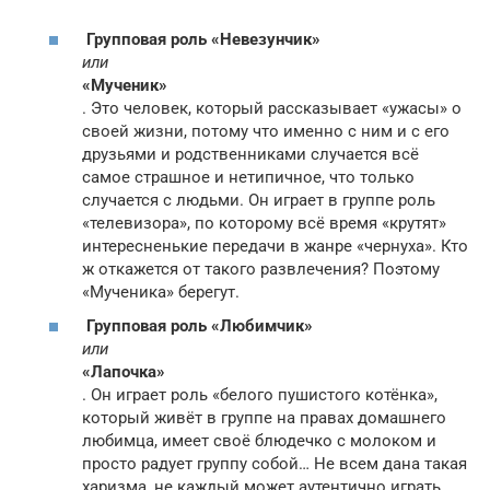
Групповая роль «Невезунчик»
или
«Мученик»
. Это человек, который рассказывает «ужа­сы» о
своей жизни, потому что именно с ним и с его
друзьями и родственниками случается всё
самое страшное и нетипичное, что только
случается с людьми. Он играет в группе роль
«телевизора», по которому всё время «крутят»
интересненькие передачи в жанре «чернуха». Кто
ж откажется от такого развлечения? Поэтому
«Мученика» берегут.
Групповая роль «Любимчик»
или
«Лапочка»
. Он играет роль «белого пушистого котёнка»,
который живёт в группе на правах домашнего
любимца, имеет своё блюдечко с мо­локом и
просто радует группу собой… Не всем дана такая
харизма, не каждый может аутен­тично играть