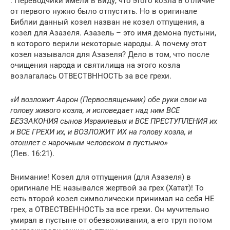
. Переводчики имели в виду, что этого козла в отличие
от первого нужно было отпустить. Но в оригинале
Библии данный козел назван не козел отпущения, а
козел для Азазеля. Азазель – это имя демона пустыни,
в которого верили некоторые народы. А почему этот
козел назывался для Азазеля? Дело в том, что после
очищения народа и святилища на этого козла
возлагалась ОТВЕСТВННОСТЬ за все грехи.
«И возложит Аарон (Первосвященник) обе руки свои на
голову живого козла, и исповедает над ним ВСЕ
БЕЗЗАКОНИЯ сынов Израилевых и ВСЕ ПРЕСТУПЛЕНИЯ их
и ВСЕ ГРЕХИ их, и ВОЗЛОЖИТ ИХ на голову козла, и
отошлет с нарочным человеком в пустыню»
(Лев. 16:21).
Внимание! Козел для отпущения (для Азазеля) в
оригинале НЕ назывался жертвой за грех (Хатат)! То
есть второй козел символически принимал на себя НЕ
грех, а ОТВЕСТВЕННОСТЬ за все грехи. Он мучительно
умирал в пустыне от обезвоживания, а его труп потом