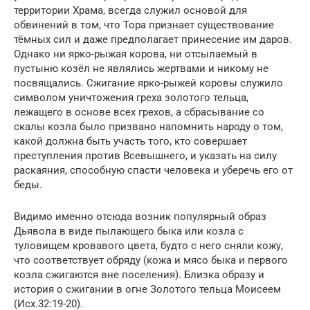
территории Храма, всегда служил основой для
обвинений в том, что Тора признает существование
тёмных сил и даже предполагает принесение им даров.
Однако ни ярко-рыжая корова, ни отсылаемый в
пустыню козёл не являлись жертвами и никому не
посвящались. Сжигание ярко-рыжей коровы служило
символом уничтожения греха золотого тельца,
лежащего в основе всех грехов, а сбрасывание со
скалы козла было призвано напомнить народу о том,
какой должна быть участь того, кто совершает
преступления против Всевышнего, и указать на силу
раскаяния, способную спасти человека и уберечь его от
беды.
Видимо именно отсюда возник популярный образ
Дьявола в виде пылающего быка или козла с
туловищем кровавого цвета, будто с него сняли кожу,
что соответствует обряду (кожа и мясо быка и первого
козла сжигаются вне поселения). Близка образу и
история о сжигании в огне Золотого тельца Моисеем
(Исх.32:19-20).