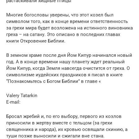
растаскивали хищные птицы
Многие богословы уверены, что этот козел был
символом того, как в конце времени ответственность
за грехи мира будет возложена на истинного виновника
греха – на сатану. Это описано в последних главах
книги Откровение Библии.
В земном храме после дня Йом Кипур начинался новый
год. А в конце времени нашу планету ждет реальный
Йом Кипур, когда Земля навсегда очистится от греха. О
символизме иудейских праздников я писал в книге
“Познакомьтесь с Богом Библии” в главе «
Valery Tatarkin
E-mail:
Бросал жребий и, по его выбору, первого из козлов
приносили в жертву вместе с тельцом (за грехи
священника и народа), их кровью освящали скинию, а
туши позже выносили и сжигали вне стана.