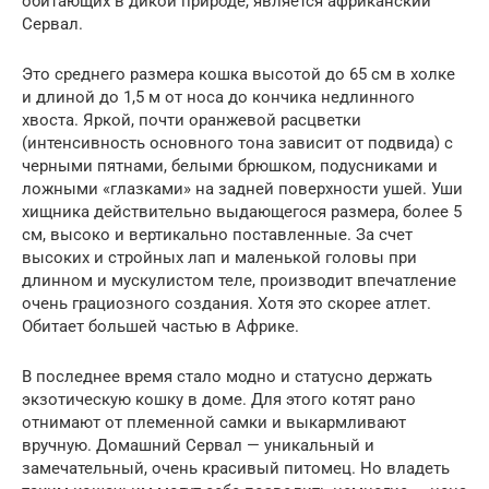
обитающих в дикой природе, является африканский
Сервал.
Это среднего размера кошка высотой до 65 см в холке
и длиной до 1,5 м от носа до кончика недлинного
хвоста. Яркой, почти оранжевой расцветки
(интенсивность основного тона зависит от подвида) с
черными пятнами, белыми брюшком, подусниками и
ложными «глазками» на задней поверхности ушей. Уши
хищника действительно выдающегося размера, более 5
см, высоко и вертикально поставленные. За счет
высоких и стройных лап и маленькой головы при
длинном и мускулистом теле, производит впечатление
очень грациозного создания. Хотя это скорее атлет.
Обитает большей частью в Африке.
В последнее время стало модно и статусно держать
экзотическую кошку в доме. Для этого котят рано
отнимают от племенной самки и выкармливают
вручную. Домашний Сервал — уникальный и
замечательный, очень красивый питомец. Но владеть