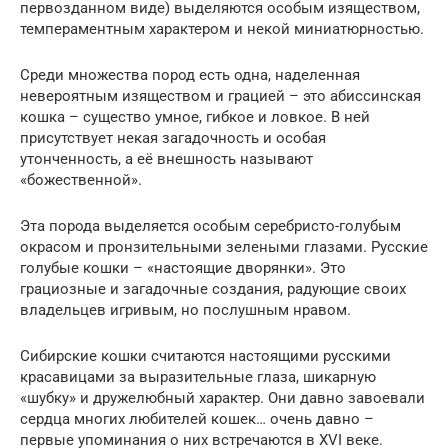
первозданном виде) выделяются особым изяществом,
темпераментным характером и некой миниатюрностью.
Среди множества пород есть одна, наделенная
невероятным изяществом и грацией – это абиссинская
кошка – существо умное, гибкое и ловкое. В ней
присутствует некая загадочность и особая
утонченность, а её внешность называют
«божественной».
Эта порода выделяется особым серебристо-голубым
окрасом и пронзительными зелеными глазами. Русские
голубые кошки – «настоящие дворянки». Это
грациозные и загадочные создания, радующие своих
владельцев игривым, но послушным нравом.
Сибирские кошки считаются настоящими русскими
красавицами за выразительные глаза, шикарную
«шубку» и дружелюбный характер. Они давно завоевали
сердца многих любителей кошек… очень давно –
первые упоминания о них встречаются в XVI веке.