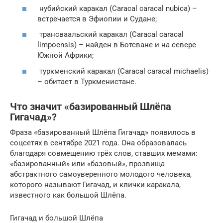
нубийский каракал (Caracal caracal nubica) –
встречается в Эфиопии и Судане;
трансваальский каракал (Caracal caracal
limpoensis) – найден в Ботсване и на севере
Южной Африки;
туркменский каракал (Caracal caracal michaelis)
– обитает в Туркменистане.
Что значит «базированный Шлёпа
Гигачад»?
Фраза «базированный Шлёпа Гигачад» появилось в
соцсетях в сентябре 2021 года. Она образовалась
благодаря совмещению трёх слов, ставших мемами:
«базированный» или «базовый», прозвища
абстрактного самоуверенного молодого человека,
которого называют Гигачад, и клички каракала,
известного как большой Шлёпа.
Гигачад и большой Шлёпа