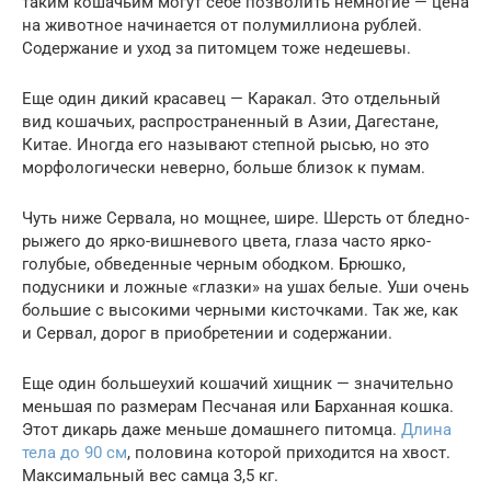
таким кошачьим могут себе позволить немногие — цена
на животное начинается от полумиллиона рублей.
Содержание и уход за питомцем тоже недешевы.
Еще один дикий красавец — Каракал. Это отдельный
вид кошачьих, распространенный в Азии, Дагестане,
Китае. Иногда его называют степной рысью, но это
морфологически неверно, больше близок к пумам.
Чуть ниже Сервала, но мощнее, шире. Шерсть от бледно-
рыжего до ярко-вишневого цвета, глаза часто ярко-
голубые, обведенные черным ободком. Брюшко,
подусники и ложные «глазки» на ушах белые. Уши очень
большие с высокими черными кисточками. Так же, как
и Сервал, дорог в приобретении и содержании.
Еще один большеухий кошачий хищник — значительно
меньшая по размерам Песчаная или Барханная кошка.
Этот дикарь даже меньше домашнего питомца.
Длина
тела до 90 см
, половина которой приходится на хвост.
Максимальный вес самца 3,5 кг.