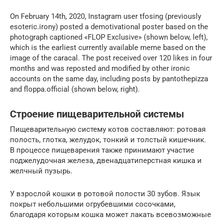
On February 14th, 2020, Instagram user tfosing (previously
esoteric.irony) posted a demotivational poster based on the
photograph captioned «FLOP Exclusive» (shown below, left),
which is the earliest currently available meme based on the
image of the caracal. The post received over 120 likes in four
months and was reposted and modified by other ironic
accounts on the same day, including posts by pantothepizza
and floppa.official (shown below, right).
Строение пищеварительной системы
Пищеварительную систему котов составляют: ротовая
полость, глотка, желудок, тонкий и толстый кишечник.
В процессе пищеварения также принимают участие
поджелудочная железа, двенадцатиперстная кишка и
желчный пузырь.
У взрослой кошки в ротовой полости 30 зубов. Язык
покрыт небольшими огрубевшими сосочками,
благодаря которым кошка может лакать всевозможные