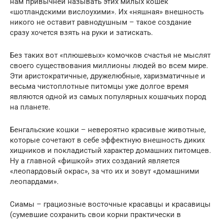
нам привычней называть этих милых кошек
«шотландскими вислоухими». Их «няшная» внешность
никого не оставит равнодушным – такое создание
сразу хочется взять на руки и затискать.
Без таких вот «плюшевых» комочков счастья не мыслят
своего существования миллионы людей во всем мире.
Эти аристократичные, дружелюбные, харизматичные и
весьма чистоплотные питомцы уже долгое время
являются одной из самых популярных кошачьих пород
на планете.
Бенгальские кошки – невероятно красивые животные,
которые сочетают в себе эффектную внешность диких
хищников и покладистый характер домашних питомцев.
Ну а главной «фишкой» этих созданий является
«леопардовый окрас», за что их и зовут «домашними
леопардами».
Сиамы – грациозные восточные красавцы и красавицы
(сумевшие сохранить свои корни практически в