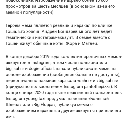
подоконнике. Изображение набрало более 16 600
просмотров за шесть месяцев (в основном из-за его
мемной популярности).
Героем мема является реальный каракал по кличке
Гоша. Его хозяин Андрей Бондарев много лет ведет
тематический инстаграм-аккаунт. В семье вместе с
Гошей живут обычные коты: Жора и Матвей.
В конце декабря 2019 года коллектив ироничных мемов-
аккаунтов в Instagram, в том числе пользователи
big_sahnr и dogie.official, начали публиковать мемы на
основе изображения (сообщения больше не доступны),
первоначально называя каракала «sahnr» и «big sahnr»
(придумано пользователем Instagram pantothepizza). В
конце января 2020 года ныне неактивный пользователь
Instagram young.taxi придумал название «Большой
Шлепа» или «Big Floppa», публикуя мемы с
изображением каракала, а другие аккаунты приняли это
имя.