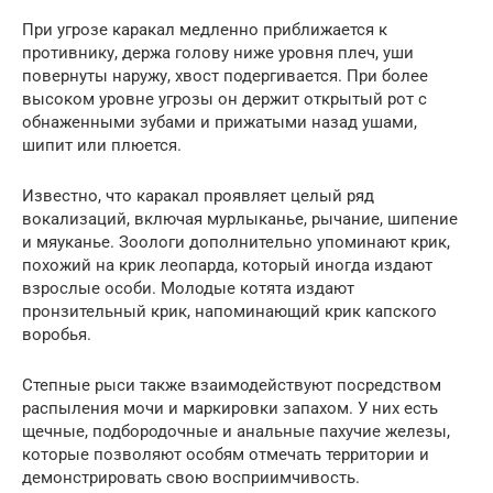
При угрозе каракал медленно приближается к
противнику, держа голову ниже уровня плеч, уши
повернуты наружу, хвост подергивается. При более
высоком уровне угрозы он держит открытый рот с
обнаженными зубами и прижатыми назад ушами,
шипит или плюется.
Известно, что каракал проявляет целый ряд
вокализаций, включая мурлыканье, рычание, шипение
и мяуканье. Зоологи дополнительно упоминают крик,
похожий на крик леопарда, который иногда издают
взрослые особи. Молодые котята издают
пронзительный крик, напоминающий крик капского
воробья.
Степные рыси также взаимодействуют посредством
распыления мочи и маркировки запахом. У них есть
щечные, подбородочные и анальные пахучие железы,
которые позволяют особям отмечать территории и
демонстрировать свою восприимчивость.