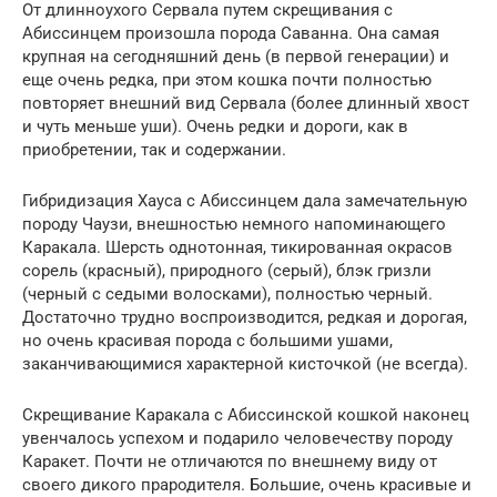
От длинноухого Сервала путем скрещивания с
Абиссинцем произошла порода Саванна. Она самая
крупная на сегодняшний день (в первой генерации) и
еще очень редка, при этом кошка почти полностью
повторяет внешний вид Сервала (более длинный хвост
и чуть меньше уши). Очень редки и дороги, как в
приобретении, так и содержании.
Гибридизация Хауса с Абиссинцем дала замечательную
породу Чаузи, внешностью немного напоминающего
Каракала. Шерсть однотонная, тикированная окрасов
сорель (красный), природного (серый), блэк гризли
(черный с седыми волосками), полностью черный.
Достаточно трудно воспроизводится, редкая и дорогая,
но очень красивая порода с большими ушами,
заканчивающимися характерной кисточкой (не всегда).
Скрещивание Каракала с Абиссинской кошкой наконец
увенчалось успехом и подарило человечеству породу
Каракет. Почти не отличаются по внешнему виду от
своего дикого прародителя. Большие, очень красивые и