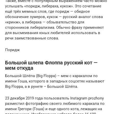
Также, вместе с популярным выражением часто можно
услышать «поридж, либераха, кукож». Это сочетание
ещё трёх мемных слов, где поридж — обидное
обозначение зумеров, кукож — русский аналог слова
«кринж», а либераха — обзывательство для
сторонников либерализма. Обычно фразу применяют
для высмеивания юных любителей использовать в
речи заимствованные слова.
Поридж
Большой шлепа Флоппа русский кот —
мем откуда
Большой Шлёпа (Big Floppa) – мем с каракалом по
имени Гоша, которого в западных соцсетях называют
Big Floppa, а в рунете – Большой Шлёпа.
23 декабря 2019 года пользователь Instagram prozhony
разместил фотографию своего любимого каракала по
имени Грегори (Гоша) и еще одного кота, лежащих на