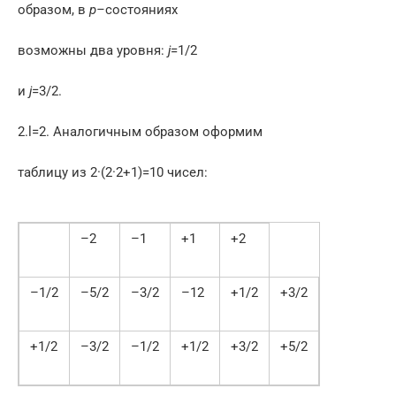
образом, в
p–
состояниях
возможны два уровня:
j
=1/2
и
j
=3/2.
2.l=2. Аналогичным образом оформим
таблицу из 2·(2·2+1)=10 чисел:
–2
–1
+1
+2
–1/2
–5/2
–3/2
–12
+1/2
+3/2
+1/2
–3/2
–1/2
+1/2
+3/2
+5/2