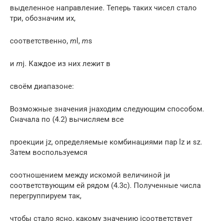
выделенное направление. Теперь таких чисел стало
три, обозначим их,
соответственно,
m
l,
m
s
и
m
j. Каждое из них лежит в
своём диапазоне:
Возможные значения jнаходим следующим способом.
Сначала по (4.2) вычисляем все
проекции jz, определяемые комбинациями пар lz и sz.
Затем воспользуемся
соотношением между искомой величиной jи
соответствующим ей рядом (4.3c). Полученные числа
перегруппируем так,
чтобы стало ясно, какому значению jсоответствует