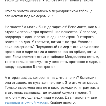
таблице Менделеева. У золота № 79. Почему такой?
Отчего золото оказалось в периодической таблице
элементов под номером 79?
Не знаете? А могли бы и догадаться! Вспомните, как мы
строили первые три простейшие вещества. У первого,
водорода – один протон и один электрон. У второго,
гелия – по два. У третьего, лития – по три. Уловили
закономерность? Порядковый номер – это количество
протонов в ядре атома и электронов на орбите, вот и
все! Если элемент стоит в таблице Менделеева пятым,
то это только потому, что у него пять протонов в ядре, а
вокруг кружатся 5 электронов.
А вторая цифра, которая внизу, что значит? Выглядит
она страшно, но пугаться не стоит. Это атомная масса.
Только выражена она не в килограммах или граммах, а
в атомных единицах, где гирькой служит нуклон. 1
нуклон – это одна единица массы. Два нуклона – две
единицы атомной массы
. Крайне просто.