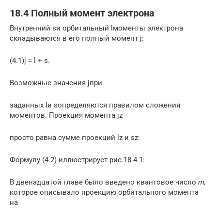
18.4 Полный момент электрона
Внутренний sи орбитальный lмоменты электрона
складываются в его полный момент j:
(4.1)j = l + s.
Возможные значения jпри
заданных lи sопределяются правилом сложения
моментов. Проекция момента jz
просто равна сумме проекций lz и sz:
Формулу (4.2) иллюстрирует рис.18.4.1:
В двенадцатой главе было введено квантовое число
m,
которое описывало проекцию орбитального момента
на