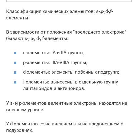
Классификация химических элементов: s-,p-,d-,f-
элементы
В зависимости от положения “последнего электрона”
бывают s-, p-, d-, f-элементы:
s-элементы: IA и IIA группы;
p-элементы: IIIA-VIIIA группы;
d-элементы: элементы побочных подгрупп;
f-элементы: вынесены в отдельную группу
лантаноидов и актиноидов.
У s- и p-элементов валентные электроны находятся на
внешнем уровне.
У d-элементов — на внешнем s- и на предвнешнем d-
подуровнях.