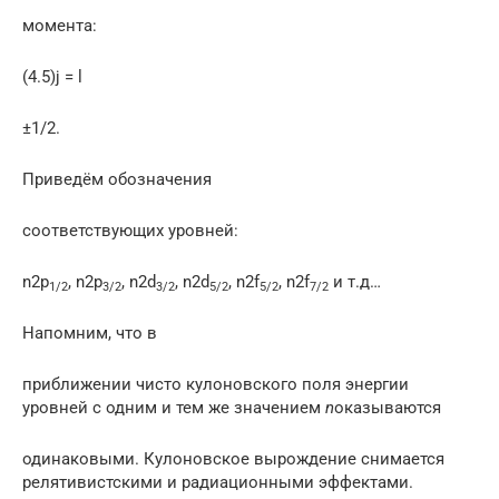
момента:
(4.5)j = l
±1/2.
Приведём обозначения
соответствующих уровней:
n2p
, n2p
, n2d
, n2d
, n2f
, n2f
и т.д…
1/2
3/2
3/2
5/2
5/2
7/2
Напомним, что в
приближении чисто кулоновского поля энергии
уровней с одним и тем же значением
n
оказываются
одинаковыми. Кулоновское вырождение снимается
релятивистскими и радиационными эффектами.