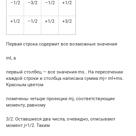
–1/2
–3/2
–1/2
+1/2
+1/2
–1/2
+1/2
+3/2
Первая строка содержит все возможные значения
m
l, а
первый столбец — все значения
m
s.. На пересечении
каждой строки и столбца написана сумма
m
j=
m
l+
m
s.
Красным цветом
помечены четыре проекции
m
j, соответствующие
моменту, равному
3/2. Оставшиеся два числа, очевидно, описывают
момент
j
=1/2. Таким