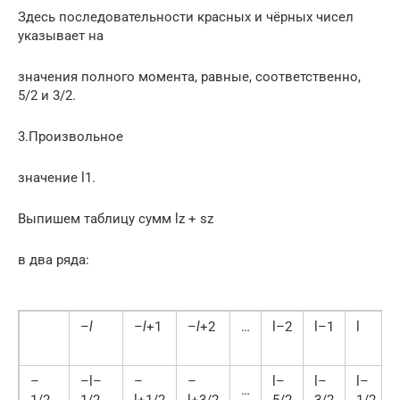
Здесь последовательности красных и чёрных чисел
указывает на
значения полного момента, равные, соответственно,
5/2 и 3/2.
3.Произвольное
значение l1.
Выпишем таблицу сумм lz + sz
в два ряда:
–
l
–
l
+1
–
l
+2
…
l–2
l–1
l
–
–l–
–
–
l–
l–
l–
…
1/2
1/2
l+1/2
l+3/2
5/2
3/2
1/2