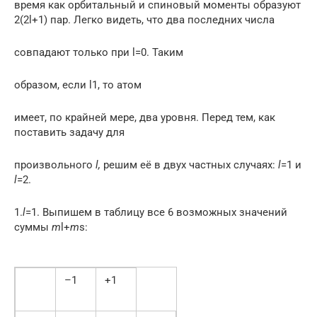
время как орбитальный и спиновый моменты образуют
2(2l+1) пар. Легко видеть, что два последних числа
совпадают только при l=0. Таким
образом, если l1, то атом
имеет, по крайней мере, два уровня. Перед тем, как
поставить задачу для
произвольного
l,
решим её в двух частных случаях:
l
=1 и
l
=2.
1.
l
=1. Выпишем в таблицу все 6 возможных значений
суммы
m
l+
m
s:
–1
+1