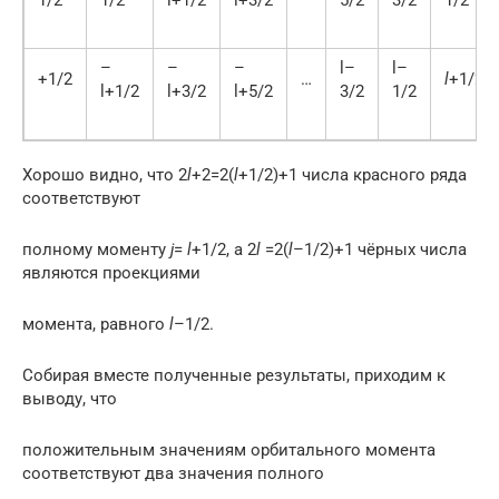
–
–
–
l–
l–
+1/2
…
l
+1/2
l+1/2
l+3/2
l+5/2
3/2
1/2
Хорошо видно, что 2
l
+2=2(
l
+1/2)+1 числа красного ряда
соответствуют
полному моменту
j
=
l
+1/2, а 2
l
=2(
l
–1/2)+1 чёрных числа
являются проекциями
момента, равного
l
–1/2.
Собирая вместе полученные результаты, приходим к
выводу, что
положительным значениям орбитального момента
соответствуют два значения полного