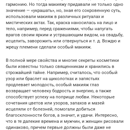
гармонию. Но тогда макияжу придавали не только одно
значение — «украшать», но, зная его сокровенную суть,
использовали макияж в различных ритуалах и
мистических актах. Так, краска наносилась на лицо и
тело, например, перед сражениями, чтобы напугать
врагов своим ярким и устрашающим видом, на свадьбу,
исцелить, заворожить или отвернуться и т. д. Вождю и
жрецу племени сделали особый макияж.
В полной мере свойства и многие секреты косметики
были известны только священникам и хранились в
строжайшей тайне. Например, считалось, что особый
узор или браслет на щиколотках и запястьях
продлевает молодость, особый макияж глаз
возвращает человеку бодрость и энергию, а также
способствует успеху на поприще любви. Некоторые
сочетания цветов или узоров, запахов и мазей
исцеляли от болезней, помогали добиться
благосклонности богов, а значит, и удачи. Интересно,
что в те далекие времена и мужчин, и женщин рисовали
одинаково, причем первые должны были даже не