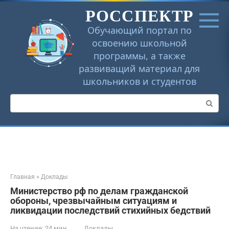
Перейти
РОССПЕКТР
к
контенту
Обучающий портал по
освоению школьной
программы, а также
развиващий материал для
школьников и студентов
Поиск:
Главная
»
Доклады
Министерство рф по делам гражданской
обороны, чрезвычайным ситуациям и
ликвидации последствий стихийных бедствий
На чтение:
24 мин
Доклады