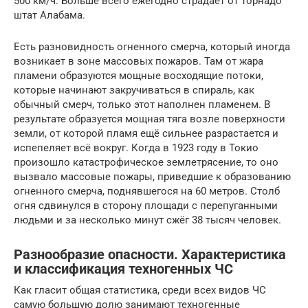
500 км/ч. Больше всего ежегодно страдает от торнадо
штат Алабама.
Есть разновидность огненного смерча, который иногда
возникает в зоне массовых пожаров. Там от жара
пламени образуются мощные восходящие потоки,
которые начинают закручиваться в спираль, как
обычный смерч, только этот наполнен пламенем. В
результате образуется мощная тяга возле поверхности
земли, от которой пламя ещё сильнее разрастается и
испепеляет всё вокруг. Когда в 1923 году в Токио
произошло катастрофическое землетрясение, то оно
вызвало массовые пожары, приведшие к образованию
огненного смерча, поднявшегося на 60 метров. Столб
огня сдвинулся в сторону площади с перепуганными
людьми и за несколько минут сжёг 38 тысяч человек.
Разнообразие опасности. Характеристика
и классификация техногенных ЧС
Как гласит общая статистика, среди всех видов ЧС
самую большую долю занимают техногенные