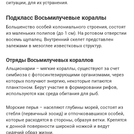
ситуации, для их устранения.
Подкласс Восьмилучевые кораллы
Большенство особей колониального строения, состоят
из маленьких полипов (до 1 см). На ротовом отверстии
восемь щупалец. Внутренний скелет представлен
залежами в мезоглее известковых структур.
Отряды Восьмилучевых кораллов
Альционарии – мягкие кораллы, существуют за счет
симбиоза с фотосинтезирующими организмами, через
которых получают энергию, некоторые питаются
планктоном. Берут участие в формировании рифов,
используются как среда обитания для рыб.
Морские перья – населяют глубины морей, состоят из
стeбля (первичный зооид) и отпочковавшихся особей,
которые расходятся в стороны, образуя ветки. Крепятся
к донной поверхности широкой ножкой и ведут
сидячий образ жизни.