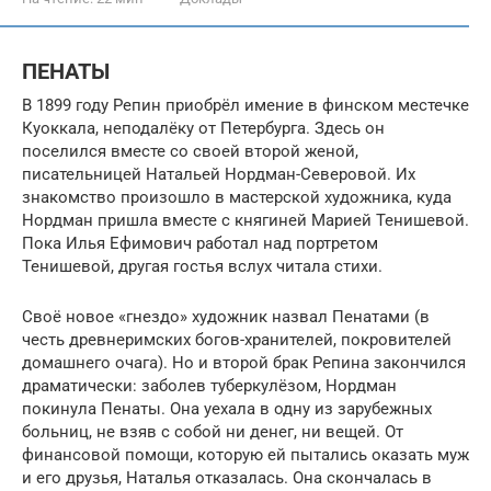
ПЕНАТЫ
В 1899 году Репин приобрёл имение в финском местечке
Куоккала, неподалёку от Петербурга. Здесь он
поселился вместе со своей второй женой,
писательницей Натальей Нордман-Северовой. Их
знакомство произошло в мастерской художника, куда
Нордман пришла вместе с княгиней Марией Тенишевой.
Пока Илья Ефимович работал над портретом
Тенишевой, другая гостья вслух читала стихи.
Своё новое «гнездо» художник назвал Пенатами (в
честь древнеримских богов-хранителей, покровителей
домашнего очага). Но и второй брак Репина закончился
драматически: заболев туберкулёзом, Нордман
покинула Пенаты. Она уехала в одну из зарубежных
больниц, не взяв с собой ни денег, ни вещей. От
финансовой помощи, которую ей пытались оказать муж
и его друзья, Наталья отказалась. Она скончалась в