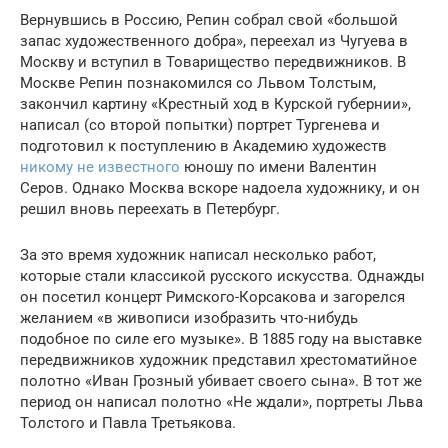
Вернувшись в Россию, Репин собрал свой «большой
запас художественного добра», переехал из Чугуева в
Москву и вступил в Товарищество передвижников. В
Москве Репин познакомился со Львом Толстым,
закончил картину «Крестный ход в Курской губернии»,
написал (со второй попытки) портрет Тургенева и
подготовил к поступлению в Академию художеств
никому не известного
юношу по имени Валентин
Серов. Однако Москва вскоре надоела художнику, и он
решил вновь переехать в Петербург.
За это время художник написал несколько работ,
которые стали классикой русского искусства. Однажды
он посетил концерт Римского-Корсакова и загорелся
желанием «в живописи изобразить что-нибудь
подобное по силе его музыке». В 1885 году на выставке
передвижников художник представил хрестоматийное
полотно «Иван Грозный убивает своего сына». В тот же
период он написал полотно «Не ждали», портреты Льва
Толстого и Павла Третьякова.