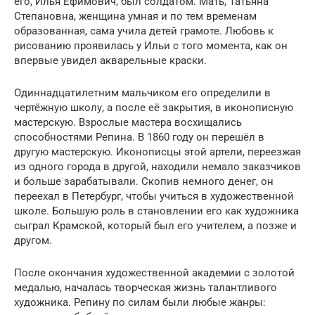
его, Илья Ефимович, был солдатом. Мать, Татьяна
Степановна, женщина умная и по тем временам
образованная, сама учила детей грамоте. Любовь к
рисованию проявилась у Ильи с того момента, как он
впервые увидел акварельные краски.
Одиннадцатилетним мальчиком его определили в
чертёжную школу, а после её закрытия, в иконописную
мастерскую. Взрослые мастера восхищались
способностями Репина. В 1860 году он перешёл в
другую мастерскую. Иконописцы этой артели, переезжая
из одного города в другой, находили немало заказчиков
и больше зарабатывали. Скопив немного денег, он
переехал в Петербург, чтобы учиться в художественной
школе. Большую роль в становлении его как художника
сыграл Крамской, который был его учителем, а позже и
другом.
После окончания художественной академии с золотой
медалью, началась творческая жизнь талантливого
художника. Репину по силам были любые жанры: