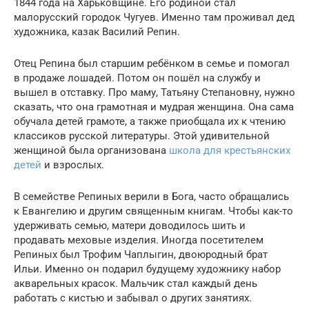
1844 года на Харьковщине. Его родиной стал
малорусский городок Чугуев. Именно там проживал дед
художника, казак Василий Репин.
Отец Репина был старшим ребёнком в семье и помогал
в продаже лошадей. Потом он пошёл на службу и
вышел в отставку. Про маму, Татьяну Степановну, нужно
сказать, что она грамотная и мудрая женщина. Она сама
обучала детей грамоте, а также приобщала их к чтению
классиков русской литературы. Этой удивительной
женщиной была организована
школа для крестьянских
детей
и взрослых.
В семействе Репиных верили в Бога, часто обращались
к Евангелию и другим священным книгам. Чтобы как-то
удерживать семью, матери доводилось шить и
продавать меховые изделия. Иногда посетителем
Репиных был Трофим Чаплыгин, двоюродный брат
Ильи. Именно он подарил будущему художнику набор
акварельных красок. Мальчик стал каждый день
работать с кистью и забывал о других занятиях.