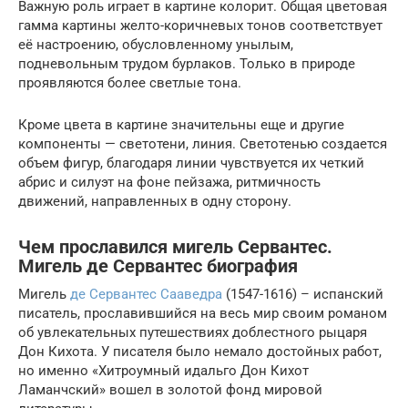
Важную роль играет в картине колорит. Общая цветовая
гамма картины желто-коричневых тонов соответствует
её настроению, обусловленному унылым,
подневольным трудом бурлаков. Только в природе
проявляются более светлые тона.
Кроме цвета в картине значительны еще и другие
компоненты — светотени, линия. Светотенью создается
объем фигур, благодаря линии чувствуется их четкий
абрис и силуэт на фоне пейзажа, ритмичность
движений, направленных в одну сторону.
Чем прославился мигель Сервантес.
Мигель де Сервантес биография
Мигель
де Сервантес Сааведра
(1547-1616) – испанский
писатель, прославившийся на весь мир своим романом
об увлекательных путешествиях доблестного рыцаря
Дон Кихота. У писателя было немало достойных работ,
но именно «Хитроумный идальго Дон Кихот
Ламанчский» вошел в золотой фонд мировой