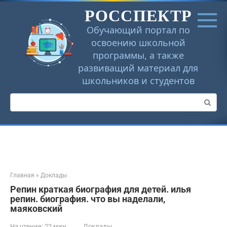
Перейти
РОССПЕКТР
к
контенту
Обучающий портал по
освоению школьной
программы, а также
развиващий материал для
школьников и студентов
Поиск:
Главная
»
Доклады
Репин краткая биография для детей. илья
репин. биография. что вы наделали,
маяковский
На чтение:
22 мин
Доклады