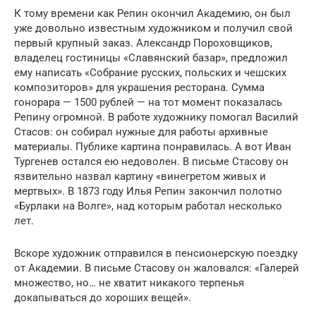
К тому времени как Репин окончил Академию, он был
уже довольно известным художником и получил свой
первый крупный заказ. Александр Пороховщиков,
владелец гостиницы «Славянский базар», предложил
ему написать «Собрание русских, польских и чешских
композиторов» для украшения ресторана. Сумма
гонорара — 1500 рублей — на тот момент показалась
Репину огромной. В работе художнику помогал Василий
Стасов: он собирал нужные для работы архивные
материалы. Публике картина понравилась. А вот Иван
Тургенев остался ею недоволен. В письме Стасову он
язвительно назвал картину «винегретом живых и
мертвых». В 1873 году Илья Репин закончил полотно
«Бурлаки на Волге», над которым работал несколько
лет.
Вскоре художник отправился в пенсионерскую поездку
от Академии. В письме Стасову он жаловался: «Галерей
множество, но… не хватит никакого терпенья
докапываться до хороших вещей».