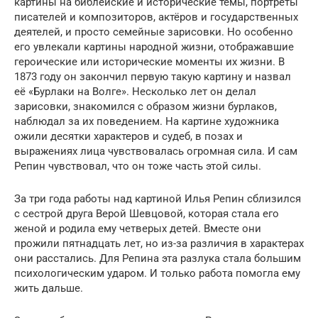
картины на библейские и исторические темы, портреты
писателей и композиторов, актёров и государственных
деятелей, и просто семейные зарисовки. Но особенно
его увлекали картины народной жизни, отображавшие
героические или исторические моменты их жизни. В
1873 году он закончил первую такую картину и назвал
её «Бурлаки на Волге». Несколько лет он делал
зарисовки, знакомился с образом жизни бурлаков,
наблюдал за их поведением. На картине художника
ожили десятки характеров и судеб, в позах и
выражениях лица чувствовалась огромная сила. И сам
Репин чувствовал, что он тоже часть этой силы.
За три года работы над картиной Илья Репин сблизился
с сестрой друга Верой Шевцовой, которая стала его
женой и родила ему четверых детей. Вместе они
прожили пятнадцать лет, но из-за различия в характерах
они расстались. Для Репина эта разлука стала большим
психологическим ударом. И только работа помогла ему
жить дальше.