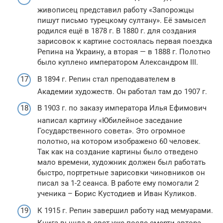
живописец представил работу «Запорожцы
пишут письмо турецкому султану». Её замысел
родился ещё в 1878 г. В 1880 г. для создания
зарисовок к картине состоялась первая поездка
Репина на Украину, а вторая — в 1888 г. Полотно
было куплено императором Александром III.
В 1894 г. Репин стал преподавателем в
Академии художеств. Он работал там до 1907 г.
В 1903 г. по заказу императора Илья Ефимович
написал картину «Юбилейное заседание
Государственного совета». Это огромное
полотно, на котором изображено 60 человек.
Так как на создание картины было отведено
мало времени, художник должен был работать
быстро, портретные зарисовки чиновников он
писал за 1-2 сеанса. В работе ему помогали 2
ученика – Борис Кустодиев и Иван Куликов.
К 1915 г. Репин завершил работу над мемуарами.
Книга вышла в свет уже после смерти автора.