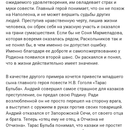
ожидаемого удовлетворения, им овладевает страх и
муки совести. Главный герой понимает, что он не похож
на Наполеона, и не может вершить судьбы других
людей. Преступив нравственную черту, лишив жизни
человека, он обрек себя на ужасную участь и оказался
на грани сумасшествия. Если бы не Соня Мармеладова,
которая вовремя оказалась рядом, Раскольников так и
не понял бы, в чем именно он допустил ошибку.
Именно благодаря ее доброте и самопожертвованию у
Родиона появился второй шанс. Он раскаялся и понял,
что в жизни действительно имеет значение.
В качестве другого примера хочется привести младшего
сына главного героя повести Н.В. Гоголя «Тарас
Бульба». Андрий совершил самое страшное для казаков
преступление, он предал свою Родину. Ради
возлюбленной он не просто перешел на сторону врага,
а выступил с оружием в руках против своих товарищей.
Андрий отказался от Запорожской Сечи, от своего отца
и брата. Теперь «отец ему не отец, а Отчизна не
Отчизна». Тарас Бульба понимал, что казаки не простят