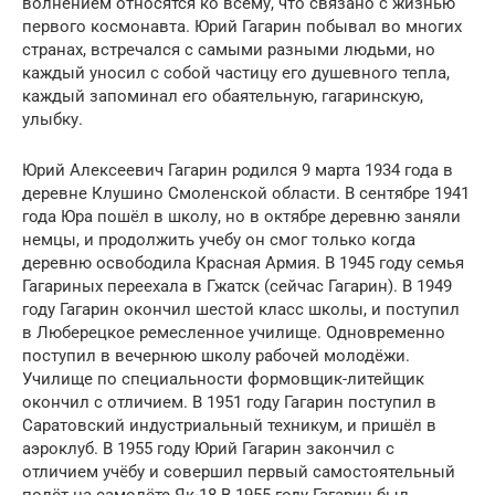
волнением относятся ко всему, что связано с жизнью
первого космонавта. Юрий Гагарин побывал во многих
странах, встречался с самыми разными людьми, но
каждый уносил с собой частицу его душевного тепла,
каждый запоминал его обаятельную, гагаринскую,
улыбку.
Юрий Алексеевич Гагарин родился 9 марта 1934 года в
деревне Клушино Смоленской области. В сентябре 1941
года Юра пошёл в школу, но в октябре деревню заняли
немцы, и продолжить учебу он смог только когда
деревню освободила Красная Армия. В 1945 году семья
Гагариных переехала в Гжатск (сейчас Гагарин). В 1949
году Гагарин окончил шестой класс школы, и поступил
в Люберецкое ремесленное училище. Одновременно
поступил в вечернюю школу рабочей молодёжи.
Училище по специальности формовщик-литейщик
окончил с отличием. В 1951 году Гагарин поступил в
Саратовский индустриальный техникум, и пришёл в
аэроклуб. В 1955 году Юрий Гагарин закончил с
отличием учёбу и совершил первый самостоятельный
полёт на самолёте Як-18.В 1955 году Гагарин был