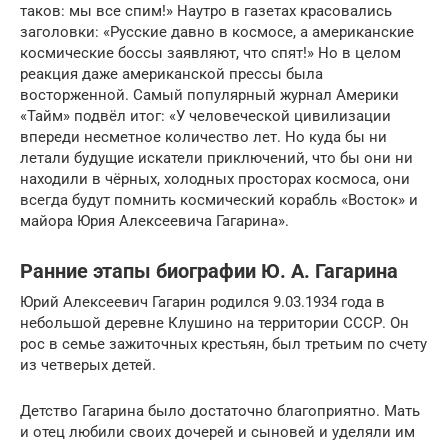
таков: мы все спим!» Наутро в газетах красовались
заголовки: «Русские давно в космосе, а американские
космические боссы заявляют, что спят!» Но в целом
реакция даже американской прессы была
восторженной. Самый популярный журнал Аме­рики
«Тайм» подвёл итог: «У человеческой цивилизации
впереди несметное количество лет. Но куда бы ни
летали будущие искатели приключений, что бы они ни
находили в чёрных, холодных просторах космоса, они
всегда будут помнить космический корабль «Восток» и
майора Юрия Алексеевича Гагарина».
Ранние этапы биографии Ю. А. Гагарина
Юрий Алексеевич Гагарин родился 9.03.1934 года в
небольшой деревне Клушино на территории СССР. Он
рос в семье зажиточных крестьян, был третьим по счету
из четверых детей.
Детство Гагарина было достаточно благоприятно. Мать
и отец любили своих дочерей и сыновей и уделяли им