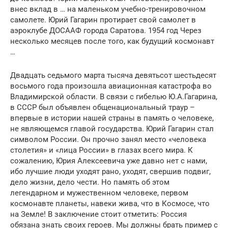
внес вклад в … на маленьком учебно-тренировочном
самолете. Юрий Гагарин протирает свой самолет в
аэроклубе ДОСААФ города Саратова. 1954 год Через
несколько месяцев после того, как будущий космонавт
…
Двадцать седьмого марта тысяча девятьсот шестьдесят
восьмого года произошла авиационная катастрофа во
Владимирской области. В связи с гибелью Ю.А.Гагарина,
в СССР был объявлен общенациональный траур –
впервые в истории нашей страны в память о человеке,
не являющемся главой государства. Юрий Гагарин стал
символом России. Он прочно занял место «человека
столетия» и «лица России» в глазах всего мира. К
сожалению, Юрия Алексеевича уже давно нет с нами,
ибо лучшие люди уходят рано, уходят, свершив подвиг,
дело жизни, дело чести. Но память об этом
легендарном и мужественном человеке, первом
космонавте планеты, навеки жива, что в Космосе, что
на Земле! В заключение стоит отметить: Россия
обязана знать своих героев. Мы должны брать пример с