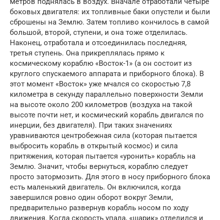
метров поднялась в воздух. Вначале отработали четыре
боковых двигателя: их топливные баки опустели и были
сброшены на Землю. Затем топливо кончилось в самой
большой, второй, ступени, и она тоже отделилась.
Наконец, отработала и отсоединилась последняя,
третья ступень. Она прикреплялась прямо к
космическому кораблю «Восток-1» (а он состоит из
круглого спускаемого аппарата и приборного блока). В
этот момент «Восток» уже мчался со скоростью 7,8
километра в секунду параллельно поверхности Земли
на высоте около 200 километров (воздуха на такой
высоте почти нет, и космический корабль двигался по
инерции, без двигателя). При таких значениях
уравниваются центробежная сила (которая пытается
выбросить корабль в открытый космос) и сила
притяжения, которая пытается «уронить» корабль на
Землю. Значит, чтобы вернуться, кораблю следует
просто затормозить. Для этого в носу приборного блока
есть маленький двигатель. Он включился, когда
завершился ровно один оборот вокруг Земли,
предварительно развернув корабль носом по ходу
движения. Когда скорость упала, «шарик» отделился и