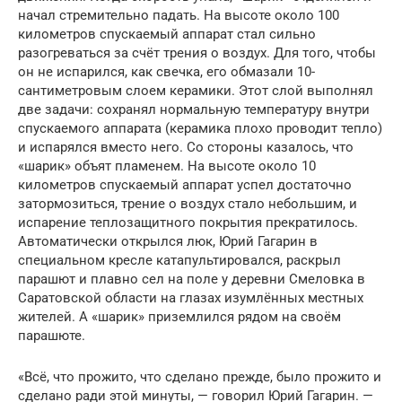
начал стремительно падать. На высоте около 100
километров спускаемый аппарат стал сильно
разогреваться за счёт трения о воздух. Для того, чтобы
он не испарился, как свечка, его обмазали 10-
сантиметровым слоем керамики. Этот слой выполнял
две задачи: сохранял нормальную температуру внутри
спускаемого аппарата (керамика плохо проводит тепло)
и испарялся вместо него. Со стороны казалось, что
«шарик» объят пламенем. На высоте около 10
километров спускаемый аппарат успел достаточно
затормозиться, трение о воздух стало небольшим, и
испарение теплозащитного покрытия прекратилось.
Авто­матически открылся люк, Юрий Гагарин в
специальном кресле катапультировался, раскрыл
парашют и плавно сел на поле у деревни Смеловка в
Саратовской области на глазах изумлённых местных
жителей. А «шарик» приземлился рядом на своём
парашюте.
«Всё, что прожито, что сделано прежде, было прожито и
сделано ради этой минуты, — говорил Юрий Гагарин. —