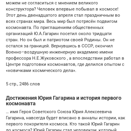
можем не согласиться с мнением великого
конструктора? Человек впервые побывал в космосе!
Этот день двенадцатого апреля стал праздничным во
всех странах мира. Весь мир был потрясён подвигом
космонавта. По приглашениям общественных
организаций Ю.А.Гагарин посетил около тридцати
стран. Но он был и патриотом своей Родины. Он не
остался за границей. Вернувшись в СССР, окончил
Военно–воздушную инженерную академию имени
профессора Н.Е.Жуковского , а впоследствии работал в
Центре подготовки космонавтов, где делился опытом с
«новичками космического дела».
5 стр., 2486 слов
Достижения Юрия Гагарина и история первого
космонавта
… имя Героя Советского Союза Юрия Алексеевича
Гагарина, навсегда будет вписано в анналы истории, как
первого покорителя космоса. Кто такой Юрий Гагарин
до космоса? Юрий Гагарин стал человеком, который