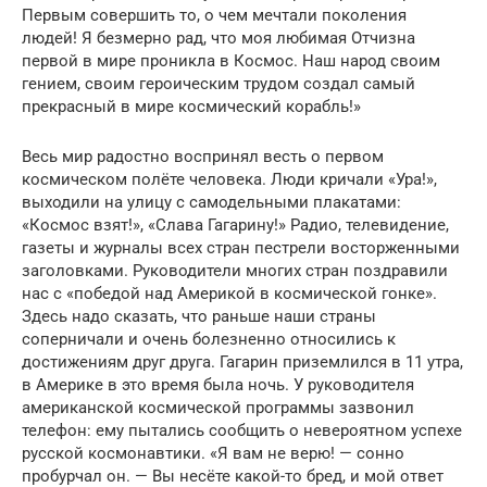
Первым совершить то, о чем мечтали поколения
людей! Я безмерно рад, что моя любимая Отчизна
первой в мире проникла в Космос. Наш народ своим
гением, своим героическим трудом создал самый
прекрасный в мире космический корабль!»
Весь мир радостно воспринял весть о первом
космическом полёте человека. Люди кричали «Ура!»,
вы­ходили на улицу с самодельными плакатами:
«Космос взят!», «Слава Гагарину!» Радио, телевидение,
газеты и журналы всех стран пестрели восторженными
заголовками. Руководители многих стран поздравили
нас с «победой над Америкой в космической гонке».
Здесь надо сказать, что раньше наши страны
соперничали и очень болезненно относились к
достижениям друг друга. Гагарин приземлился в 11 утра,
в Америке в это время была ночь. У руководителя
американской космической программы зазвонил
телефон: ему пытались сообщить о невероятном успехе
русской космонавтики. «Я вам не верю! — сонно
пробурчал он. — Вы несёте какой-то бред, и мой ответ