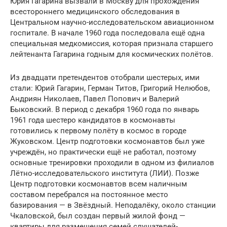
Юрия Гагарина вызвали в Москву для прохождения
всестороннего медицинского обследования в
Центральном научно-исследовательском авиационном
госпитале. В начале 1960 года последовала ещё одна
специальная медкомиссия, которая признала старшего
лейтенанта Гагарина годным для космических полётов.
Из двадцати претендентов отобрали шестерых, ими
стали: Юрий Гагарин, Герман Титов, Григорий Нелюбов,
Андриян Николаев, Павел Попович и Валерий
Быковский. В период с декабря 1960 года по январь
1961 года шестеро кандидатов в космонавты
готовились к первому полёту в космос в городе
Жуковском. Центр подготовки космонавтов был уже
учреждён, но практически ещё не работал, поэтому
основные тренировки проходили в одном из филиалов
Лётно-исследовательского института (ЛИИ). Позже
Центр подготовки космонавтов всем наличным
составом перебрался на постоянное место
базирования — в Звёздный. Неподалёку, около станции
Чкаловской, был создан первый жилой фонд —
квартиры для размещения семей слушателей-