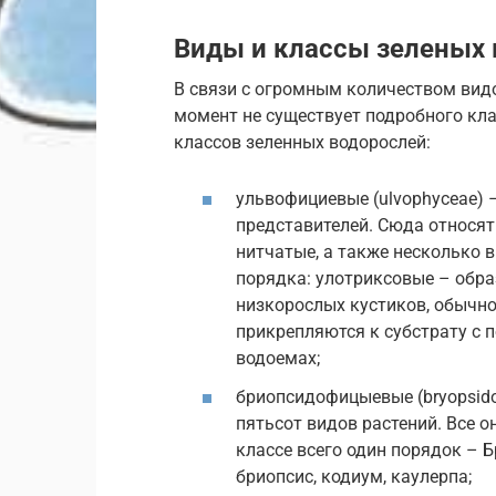
Виды и классы зеленых 
В связи с огромным количеством вид
момент не существует подробного кл
классов зеленных водорослей:
ульвофициевые (ulvophyceae) 
представителей. Сюда относят
нитчатые, а также несколько 
порядка: улотриксовые – обр
низкорослых кустиков, обычно
прикрепляются к субстрату с 
водоемах;
бриопсидофицыевые (bryopsido
пятьсот видов растений. Все 
классе всего один порядок – Б
бриопсис, кодиум, каулерпа;