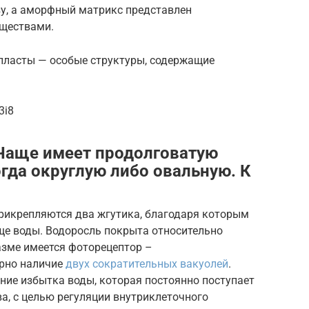
зу, а аморфный матрикс представлен
ществами.
пласты — особые структуры, содержащие
3i8
аще имеет продолговатую
гда округлую либо овальную. К
рикрепляются два жгутика, благодаря которым
ще воды. Водоросль покрыта относительно
азме имеется фоторецептор –
ерно наличие
двух сократительных вакуолей
.
ние избытка воды, которая постоянно поступает
а, с целью регуляции внутриклеточного