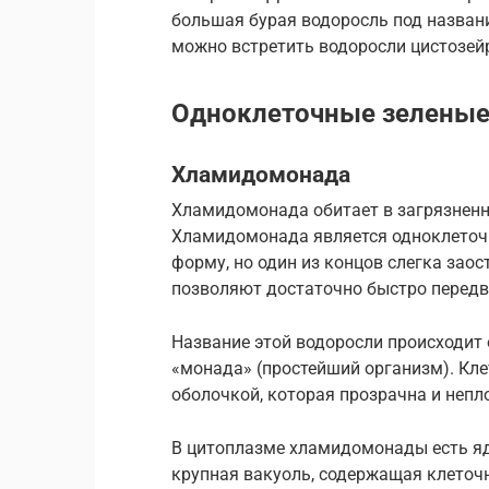
большая бурая водоросль под назван
можно встретить водоросли цистозей
Одноклеточные зеленые
Хламидомонада
Хламидомонада обитает в загрязненн
Хламидомонада является одноклеточн
форму, но один из концов слегка заос
позволяют достаточно быстро передв
Название этой водоросли происходит 
«монада» (простейший организм). К
оболочкой, которая прозрачна и непл
В цитоплазме хламидомонады есть ядр
крупная вакуоль, содержащая клеточ