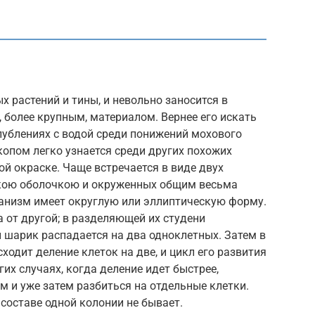
ых растений и тины, и невольно заносится в
, более крупным, материалом. Вернее его искать
лублениях с водой среди понижений мохового
опом легко узнается среди других похожих
ой окраске. Чаще встречается в виде двух
нкою оболочкою и окруженных общим весьма
анизм имеет округлую или эллиптическую форму.
 от другой; в разделяющей их студени
и шарик распадается на два одноклетных. Затем в
одит деление клеток на две, и цикл его развития
гих случаях, когда деление идет быстрее,
 и уже затем разбиться на отдельные клетки.
 составе одной колонии не бывает.