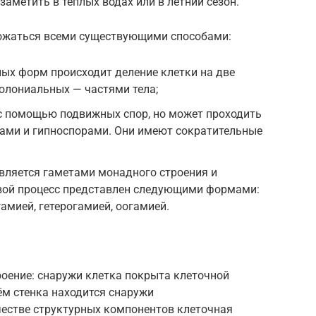
заметить в теплых водах или в летний сезон.
ожаться всеми существующими способами:
ых форм происходит деление клетки на две
колониальных — частями тела;
с помощью подвижных спор, но может проходить
ами и гипноспорами. Они имеют сократительные
вляется гаметами монадного строения и
вой процесс представлен следующими формами:
амией, гетерогамией, оогамией.
роение: снаружи клетка покрыта клеточной
ём стенка находится снаружи
естве структурных компонентов клеточная