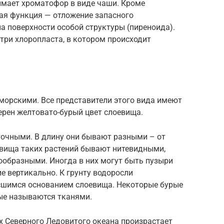
имает хроматофор в виде чаши. Кроме
ная функция — отложение запасного
а поверхности особой структуры (пиреноида).
три хлоропласта, в котором происходит
морскими. Все представители этого вида имеют
ерен желтовато-бурый цвет слоевища.
очными. В длину они бывают разными – от
вища таких растений бывают нитевидными,
образными. Иногда в них могут быть пузыри
е вертикально. К грунту водоросли
сшимся основанием слоевища. Некоторые бурые
рые называются тканями.
х Северного Ледовитого океана произрастает