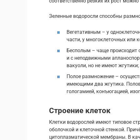
соответственно резких их рост можно 
Зеленные водоросли способны размн
Вегетативным – у одноклеточн
части, у многоклеточных или 
Бесполым – чаще происходит 
и с неподвижными апланоспор
вакуоли, но не имеют жгутики;
Полое размножение – осущест
имеющими два жгутика. Поло
гологамией, конъюгацией, изог
Строение клеток
Клетки водорослей имеют типовое ст
оболочкой и клеточной стенкой. Прич
цитоплазматической мембраны. В кач