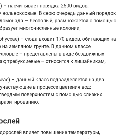
) – насчитывает порядка 2500 видов,
у вольвоксовые. В свою очередь данный порядок
идомонада — бесполый, размножается с помощью
образует многочисленные колонии;
phyceae) – сюда входит 170 видов, обитающих на
е на земляном грунте. В данном классе
релловые – представлены в виде бездвижных
х; требуксиевые – относится к лишайникам,
eae) – данный класс подразделяется на два
частвующие в процессе цветения вод;
 твердым поверхностям с помощью слизких
паразитированию.
ослей
одорослей влияет повышение температуры,