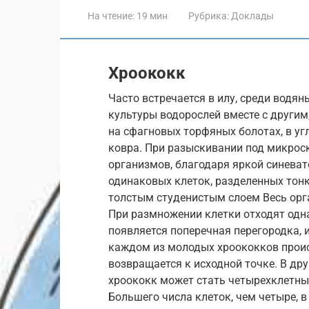
На чтение:
19 мин
Рубрика:
Доклады
Хроококк
Часто встречается в илу, среди водян
культуры водорослей вместе с другим
на сфагновых торфяных болотах, в уг
ковра. При разыскивании под микроск
организмов, благодаря яркой синеват
одинаковых клеток, разделенных то
толстым студенистым слоем Весь орг
При размножении клетки отходят одна
появляется поперечная перегородка, 
каждом из молодых хроококков происх
возвращается к исходной точке. В дру
хроококк может стать четырехклетным
Большего числа клеток, чем четыре, в