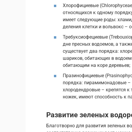
Хлорофициевые (Chlorophyceae
относящихся к одному порядк
имеет следующие роды: хлам
деления клетки и вольвокс – 
Требуксиофециевые (Trebouxio
дне пресных водоемов, а такж
существует два порядка: хло
шариков, обитающих в водоема
обитающим на коре деревьев;
Празинофициевые (Prasinophyc
порядка: пирамимонадовые – у
хлородендровые – крепятся к
ножек, имеют способность к 
Развитие зеленых водор
Благотворно для развития зеленых в