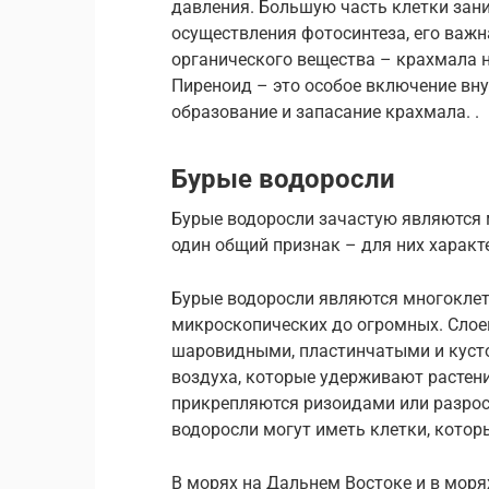
давления. Большую часть клетки зан
осуществления фотосинтеза, его важ
органического вещества – крахмала н
Пиреноид – это особое включение вну
образование и запасание крахмала. .
Бурые водоросли
Бурые водоросли зачастую являются 
один общий признак – для них характ
Бурые водоросли являются многоклет
микроскопических до огромных. Слое
шаровидными, пластинчатыми и кусто
воздуха, которые удерживают растени
прикрепляются ризоидами или разро
водоросли могут иметь клетки, кото
В морях на Дальнем Востоке и в моря