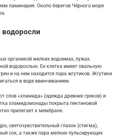
ием ламинария. Около берегов Чёрного моря
ра.
 водоросли
ых органикой мелких водоемах, лужах.
ой водорослью. Ее клетка имеет овальную
трен и на нем находится пара жгутиков. Жгутики
игаться в воде ввинчиванием.
от слов «хламида» (одежда древних греков) и
летка хламидомонады покрыта пектиновой
отно прилегает к мембране.
о, светочувствительный глазок (стигма),
ный сок, а также пара мелких пульсирующих