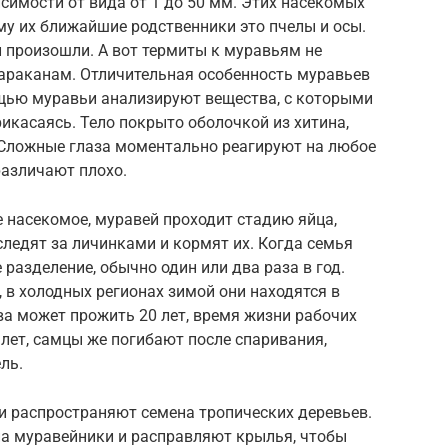
имости от вида от 1 до 50 мм. Этих насекомых
му их ближайшие родственники это пчелы и осы.
 и произошли. А вот термиты к муравьям не
тараканам. Отличительная особенность муравьев
ощью муравьи анализируют вещества, с которыми
икасаясь. Тело покрыто оболочкой из хитина,
Сложные глаза моментально реагируют на любое
различают плохо.
 насекомое, муравей проходит стадию яйца,
следят за личинками и кормят их. Когда семья
 разделение, обычно один или два раза в год.
, в холодных регионах зимой они находятся в
а может прожить 20 лет, время жизни рабочих
 лет, самцы же погибают после спаривания,
ль.
и распространяют семена тропических деревьев.
на муравейники и расправляют крылья, чтобы