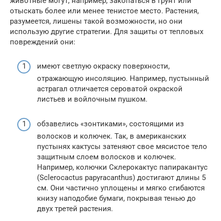
животные могут, например, закопаться в грунт или
отыскать более или менее тенистое место. Растения,
разумеется, лишены такой возможности, но они
использую другие стратегии. Для защиты от тепловых
повреждений они:
имеют светлую окраску поверхности,
отражающую инсо­ляцию. Например, пустынный
астрагал отличается сероватой окраской
листьев и войлочным пушком.
обзавелись «зонтиками», состоящими из
волосков и колючек. Так, в американских
пустынях кактусы затеняют свое мясистое тело
защитным слоем волосков и колючек.
Например, колючки Склерокактус папиракантус
(Sclerocactus papyracanthus) достигают длины 5
см. Они частично уплощены и мягко сгибаются
книзу наподобие бумаги, покрывая тенью до
двух третей растения.