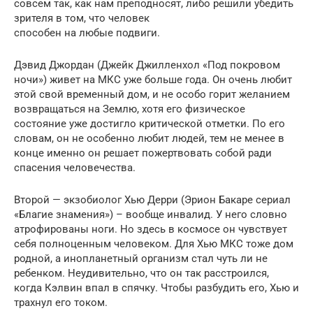
совсем так, как нам преподносят, либо решили убедить
зрителя в том, что человек
способен на любые подвиги.
Дэвид Джордан (Джейк Джилленхол «Под покровом
ночи») живет на МКС уже больше года. Он очень любит
этой свой временный дом, и не особо горит желанием
возвращаться на Землю, хотя его физическое
состояние уже достигло критической отметки. По его
словам, он не особенно любит людей, тем не менее в
конце именно он решает пожертвовать собой ради
спасения человечества.
Второй — экзобиолог Хью Дерри (Эрион Бакаре сериал
«Благие знамения») – вообще инвалид. У него словно
атрофированы ноги. Но здесь в космосе он чувствует
себя полноценным человеком. Для Хью МКС тоже дом
родной, а инопланетный организм стал чуть ли не
ребенком. Неудивительно, что он так расстроился,
когда Кэлвин впал в спячку. Чтобы разбудить его, Хью и
трахнул его током.