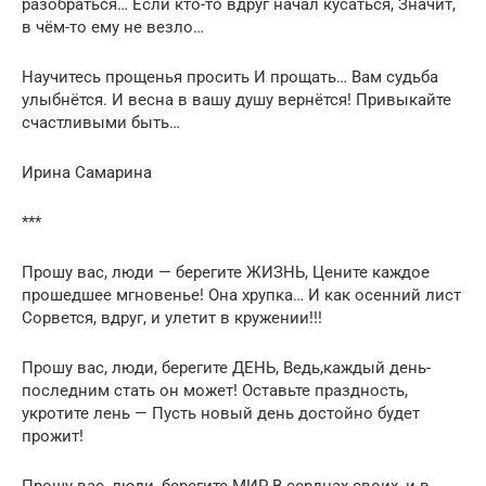
разобраться… Если кто-то вдруг начал кусаться, Значит,
в чём-то ему не везло…
Научитесь прощенья просить И прощать… Вам судьба
улыбнётся. И весна в вашу душу вернётся! Привыкайте
счастливыми быть…
Ирина Самарина
***
Прошу вас, люди — берегите ЖИЗНЬ, Цените каждое
прошедшее мгновенье! Она хрупка… И как осенний лист
Сорвется, вдруг, и улетит в кружении!!!
Прошу вас, люди, берегите ДЕНЬ, Ведь,каждый день-
последним стать он может! Оставьте праздность,
укротите лень — Пусть новый день достойно будет
прожит!
Прошу вас, люди, берегите МИР В сердцах своих, и в