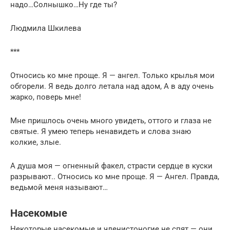
надо…Солнышко…Ну где ты?
Людмила Шкилева
***
Относись ко мне проще. Я — ангел. Только крылья мои
обгорели. Я ведь долго летала над адом, А в аду очень
жарко, поверь мне!
Мне пришлось очень много увидеть, оттого и глаза не
святые. Я умею теперь ненавидеть и слова знаю
колкие, злые.
А душа моя — огненный факел, страсти сердце в куски
разрывают.. Относись ко мне проще. Я — Ангел. Правда,
ведьмой меня называют…
Насекомые
Некоторые насекомые и членистоногие не спят — они