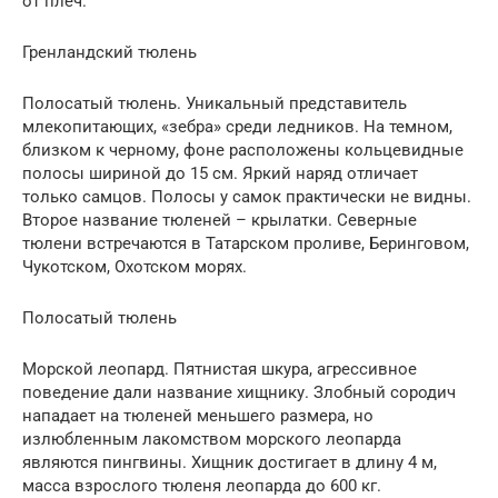
от плеч.
Гренландский тюлень
Полосатый тюлень. Уникальный представитель
млекопитающих, «зебра» среди ледников. На темном,
близком к черному, фоне расположены кольцевидные
полосы шириной до 15 см. Яркий наряд отличает
только самцов. Полосы у самок практически не видны.
Второе название тюленей – крылатки. Северные
тюлени встречаются в Татарском проливе, Беринговом,
Чукотском, Охотском морях.
Полосатый тюлень
Морской леопард. Пятнистая шкура, агрессивное
поведение дали название хищнику. Злобный сородич
нападает на тюленей меньшего размера, но
излюбленным лакомством морского леопарда
являются пингвины. Хищник достигает в длину 4 м,
масса взрослого тюленя леопарда до 600 кг.