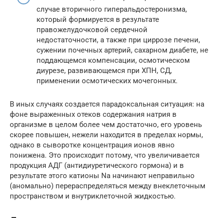
случае вторичного гиперальдостеронизма,
который формируется в результате
правожелудочковой сердечной
недостаточности, а также при циррозе печени,
сужении почечных артерий, сахарном диабете, не
поддающемся компенсации, осмотическом
диурезе, развивающемся при ХПН, СД,
применении осмотических мочегонных.
В иных случаях создается парадоксальная ситуация: на
фоне выраженных отеков содержания натрия в
организме в целом более чем достаточно, его уровень
скорее повышен, нежели находится в пределах нормы,
однако в сыворотке концентрация ионов явно
понижена. Это происходит потому, что увеличивается
продукция АДГ (антидиуретического гормона) и в
результате этого катионы Na начинают неправильно
(аномально) перераспределяться между внеклеточным
пространством и внутриклеточной жидкостью.