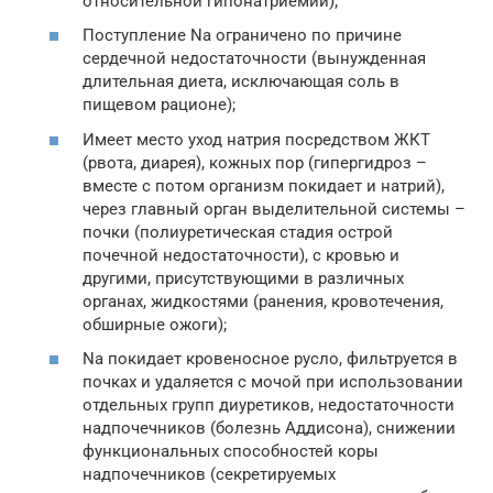
относительной гипонатриемии);
Поступление Na ограничено по причине
сердечной недостаточности (вынужденная
длительная диета, исключающая соль в
пищевом рационе);
Имеет место уход натрия посредством ЖКТ
(рвота, диарея), кожных пор (гипергидроз –
вместе с потом организм покидает и натрий),
через главный орган выделительной системы –
почки (полиуретическая стадия острой
почечной недостаточности), с кровью и
другими, присутствующими в различных
органах, жидкостями (ранения, кровотечения,
обширные ожоги);
Na покидает кровеносное русло, фильтруется в
почках и удаляется с мочой при использовании
отдельных групп диуретиков, недостаточности
надпочечников (болезнь Аддисона), снижении
функциональных способностей коры
надпочечников (секретируемых