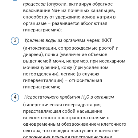
процессов
(опухоли, активируя обратное
всасывание Na+ из почечных канальцев,
способствуют удержанию ионов натрия в
организме – развивается абсолютная
гипернатриемия);
Удаления воды из организма
через: ЖКТ
(интоксикации, сопровождаемые рвотой и
диареей), почки (увеличение объемов
выделяемой мочи, например, при несахарном
мочеизнурении), кожу (при усиленном
потоотделении), легкие (в случаях
гипервентиляции) – относительная
гипернатриемия;
Недостаточного прибытия Н
О в организм
2
(гипертоническая гипергидратация,
представляющая собой насыщение
внеклеточного пространства солями с
одновременным обезвоживанием клеточного
сектора, что нередко выступает в качестве
осложнения лечения гипертоническими