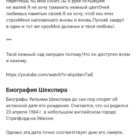
перечтешь ты мой сонет,Ты о руке остывшей
не жалей.Я не хочу туманить нежный цветОчей
любимых памятью своей.Я не хочу, чтоб эхо этих
строкМеня напоминало вновь и вновь.Пускай замрут
в один и тот же срокМое дыханье и твоя любовь!..
***
Твой нежный сад запущен потому,Что он доступен всем
и никому.
https://youtube.com/watch?v=alqzdarvTwE
Биография Шекспира
Биографы Уильяма Шекспира до сих пор спорят об
истинной дате его рождения. Считается, что он родился
23 апреля 1564 г. в небольшом английском городе
Стратфорд-на-Эйвоне.
Однако эта дата точно соответствует дню его смерти,