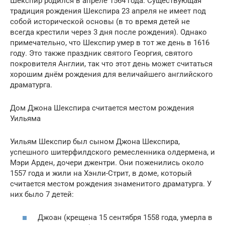
Шекспир родился в апреле 1564 года. Существующая
традиция рождения Шекспира 23 апреля не имеет под
собой исторической основы (в то время детей не
всегда крестили через 3 дня после рождения). Однако
примечательно, что Шекспир умер в тот же день в 1616
году. Это также праздник святого Георгия, святого
покровителя Англии, так что этот день может считаться
хорошим днём рождения для величайшего английского
драматурга.
Дом Джона Шекспира считается местом рождения
Уильяма
Уильям Шекспир был сыном Джона Шекспира,
успешного шитерфилдского ремесленника олдермена, и
Мэри Арден, дочери джентри. Они поженились около
1557 года и жили на Хэнли-Стрит, в доме, который
считается местом рождения знаменитого драматурга. У
них было 7 детей:
Джоан (крещена 15 сентября 1558 года, умерла в