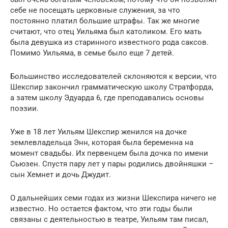
себе не посещать церковные служения, за что
постоянно платил большие штрафы. Так же многие
считают, что отец Уильяма был католиком. Его мать
была девушка из старинного известного рода саксов.
Помимо Уильяма, в семье было еще 7 детей.
Большинство исследователей склоняются к версии, что
Шекспир закончил грамматическую школу Стратфорда,
а затем школу Эдуарда 6, где преподавались основы
поэзии.
Уже в 18 лет Уильям Шекспир женился на дочке
землевладельца Энн, которая была беременна на
момент свадьбы. Их первенцем была дочка по имени
Сьюзен. Спустя пару лет у пары родились двойняшки –
сын Хемнет и дочь Джудит.
О дальнейших семи годах из жизни Шекспира ничего не
известно. Но остается фактом, что эти годы были
связаны с деятельностью в театре, Уильям там писал,