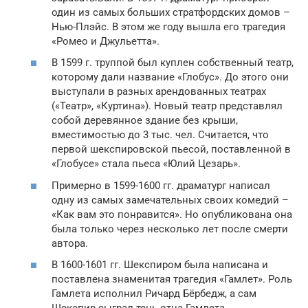
один из самых больших стратфордских домов –
Нью-Плэйс. В этом же году вышла его трагедия
«Ромео и Джульетта».
В 1599 г. труппой был куплен собственный театр,
которому дали название «Глобус». До этого они
выступали в разных арендованных театрах
(«Театр», «Куртина»). Новый театр представлял
собой деревянное здание без крыши,
вместимостью до 3 тыс. чел. Считается, что
первой шекспировской пьесой, поставленной в
«Глобусе» стала пьеса «Юлий Цезарь».
Примерно в 1599-1600 гг. драматург написал
одну из самых замечательных своих комедий –
«Как вам это понравится». Но опубликована она
была только через несколько лет после смерти
автора.
В 1600-1601 гг. Шекспиром была написана и
поставлена знаменитая трагедия «Гамлет». Роль
Гамлета исполнил Ричард Бёрбедж, а сам