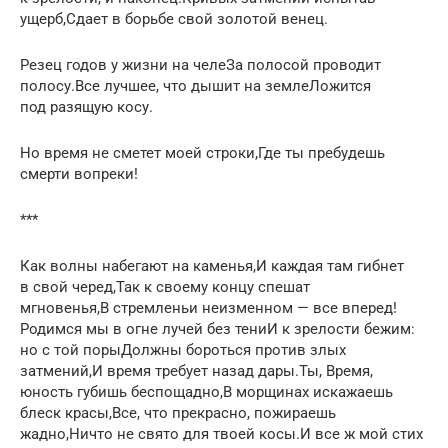
ущерб,Сдает в борьбе свой золотой венец.
Резец годов у жизни на челеЗа полосой проводит
полосу.Все лучшее, что дышит на землеЛожится
под разящую косу.
Но время не сметет моей строки,Где ты пребудешь
смерти вопреки!
***
Как волны набегают на каменья,И каждая там гибнет
в свой черед,Так к своему концу спешат
мгновенья,В стремленьи неизменном — все вперед!
Родимся мы в огне лучей без тениИ к зрелости бежим:
но с той порыДолжны бороться против злых
затмений,И время требует назад дары.Ты, Время,
юность губишь беспощадно,В морщинах искажаешь
блеск красы,Все, что прекрасно, пожираешь
жадно,Ничто не свято для твоей косы.И все ж мой стих