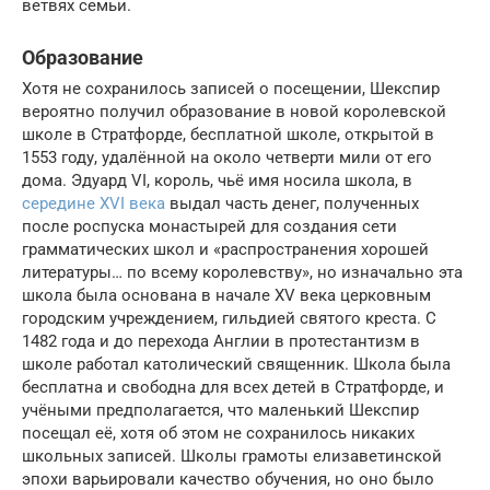
ветвях семьи.
Образование
Хотя не сохранилось записей о посещении, Шекспир
вероятно получил образование в новой королевской
школе в Стратфорде, бесплатной школе, открытой в
1553 году, удалённой на около четверти мили от его
дома. Эдуард VI, король, чьё имя носила школа, в
середине XVI века
выдал часть денег, полученных
после роспуска монастырей для создания сети
грамматических школ и «распространения хорошей
литературы… по всему королевству», но изначально эта
школа была основана в начале XV века церковным
городским учреждением, гильдией святого креста. С
1482 года и до перехода Англии в протестантизм в
школе работал католический священник. Школа была
бесплатна и свободна для всех детей в Стратфорде, и
учёными предполагается, что маленький Шекспир
посещал её, хотя об этом не сохранилось никаких
школьных записей. Школы грамоты елизаветинской
эпохи варьировали качество обучения, но оно было