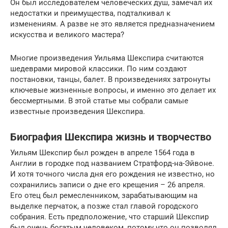
Он был исследователем человеческих душ, замечал их
недостатки и преимущества, подталкивал к
изменениям. А разве не это является предназначением
искусства и великого мастера?
Многие произведения Уильяма Шекспира считаются
шедеврами мировой классики. По ним создают
постановки, танцы, балет. В произведениях затронуты
ключевые жизненные вопросы, и именно это делает их
бессмертными. В этой статье мы собрали самые
известные произведения Шекспира.
Биография Шекспира жизнь и творчество
Уильям Шекспир был рожден в апреле 1564 года в
Англии в городке под названием Стратфорд-на-Эйвоне.
И хотя точного числа дня его рождения не известно, но
сохранились записи о дне его крещения – 26 апреля.
Его отец был ремесленником, зарабатывающим на
выделке перчаток, а позже стал главой городского
собрания. Есть предположение, что старший Шекспир
был очень богатым человеком, потому что он позволял