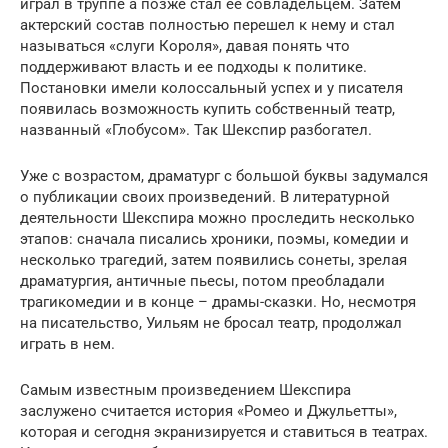
играл в труппе а позже стал ее совладельцем. Затем
актерский состав полностью перешел к нему и стал
называться «слуги Короля», давая понять что
поддерживают власть и ее подходы к политике.
Постановки имели колоссальный успех и у писателя
появилась возможность купить собственный театр,
названный «Глобусом». Так Шекспир разбогател.
Уже с возрастом, драматург с большой буквы задумался
о публикации своих произведений. В литературной
деятельности Шекспира можно проследить несколько
этапов: сначала писались хроники, поэмы, комедии и
несколько трагедий, затем появились сонеты, зрелая
драматургия, античные пьесы, потом преобладали
трагикомедии и в конце – драмы-сказки. Но, несмотря
на писательство, Уильям не бросал театр, продолжал
играть в нем.
Самым известным произведением Шекспира
заслужено считается история «Ромео и Джульетты»,
которая и сегодня экранизируется и ставиться в театрах.