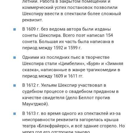
летний. Работа в закрытом помещении и
коммерческий успех постановок позволили
Шекспиру ввести в спектакли более сложный
реквизит.
В 1609 г. без ведома автора были изданы
сонеты Шекспира. Всего поэт написал 154
сонета. Большая их часть была написана в
период между 1592 и 1599 г.
Одними из последних пьес в творчестве
Шекспира стали «Цимбелин», «Буря» и «Зимняя
сказка», написанные в жанре трагикомедии в
период между 1609 и 1611 гг.
В 1612 г. Уильям Шекспир участвовал в
судебном процессе о свадебном приданом в
качестве свидетеля (дело Беллот против
Маунтджой).
В 1613 г. во время одного из спектаклей из-за
неисправности реквизита загорелась крыша
театра «Блэкфрайерс», и всё здание сгорело. Но
через год его отстроили заново.