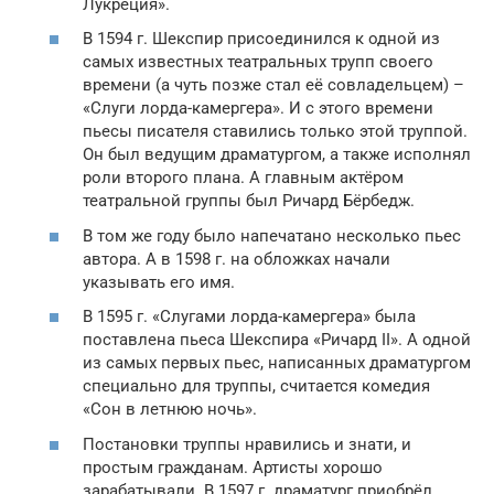
Лукреция».
В 1594 г. Шекспир присоединился к одной из
самых известных театральных трупп своего
времени (а чуть позже стал её совладельцем) –
«Слуги лорда-камергера». И с этого времени
пьесы писателя ставились только этой труппой.
Он был ведущим драматургом, а также исполнял
роли второго плана. А главным актёром
театральной группы был Ричард Бёрбедж.
В том же году было напечатано несколько пьес
автора. А в 1598 г. на обложках начали
указывать его имя.
В 1595 г. «Слугами лорда-камергера» была
поставлена пьеса Шекспира «Ричард II». А одной
из самых первых пьес, написанных драматургом
специально для труппы, считается комедия
«Сон в летнюю ночь».
Постановки труппы нравились и знати, и
простым гражданам. Артисты хорошо
зарабатывали. В 1597 г. драматург приобрёл