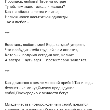
Проснись, любовь! Твое ли острие
Тупей, чем жало голода и жажды?
Как ни обильны яства и питье,
Нельзя навек насытиться однажды.
Так и любовь.
***
Восстань, любовь моя! Ведь каждый уверяет,
Что возбудить тебя трудней, чем аппетит,
Который, получив сегодня все, молчит,
А завтра — чуть заря — протест свой заявляет.
***
Как движется к земле морской прибой,Так и ряды
бессчетные минут,Сменяя предыдущие
собой,Поочередно к вечности бегут.
Младенчества новорожденный серпСтремится
к зрелости, и наконец.Кривых затмений испытав