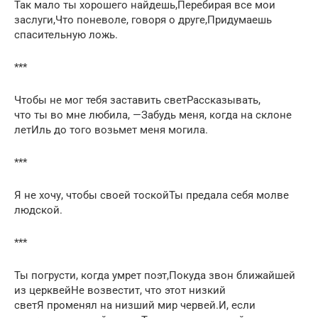
Так мало ты хорошего найдешь,Перебирая все мои
заслуги,Что поневоле, говоря о друге,Придумаешь
спасительную ложь.
***
Чтобы не мог тебя заставить светРассказывать,
что ты во мне любила, —Забудь меня, когда на склоне
летИль до того возьмет меня могила.
***
Я не хочу, чтобы своей тоскойТы предала себя молве
людской.
***
Ты погрусти, когда умрет поэт,Покуда звон ближайшей
из церквейНе возвестит, что этот низкий
светЯ променял на низший мир червей.И, если