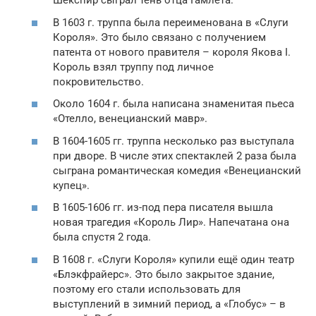
Шекспир сыграл тень отца Гамлета.
В 1603 г. труппа была переименована в «Слуги
Короля». Это было связано с получением
патента от нового правителя – короля Якова I.
Король взял труппу под личное
покровительство.
Около 1604 г. была написана знаменитая пьеса
«Отелло, венецианский мавр».
В 1604-1605 гг. труппа несколько раз выступала
при дворе. В числе этих спектаклей 2 раза была
сыграна романтическая комедия «Венецианский
купец».
В 1605-1606 гг. из-под пера писателя вышла
новая трагедия «Король Лир». Напечатана она
была спустя 2 года.
В 1608 г. «Слуги Короля» купили ещё один театр
«Блэкфрайерс». Это было закрытое здание,
поэтому его стали использовать для
выступлений в зимний период, а «Глобус» – в